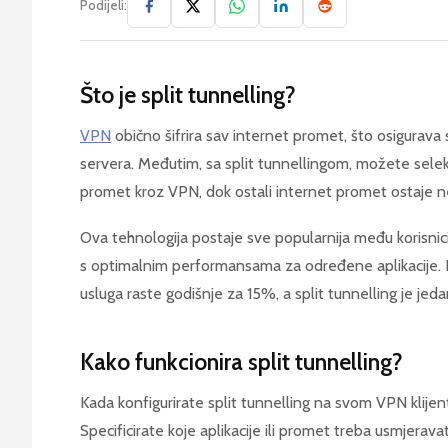
Podijeli:
Što je split tunnelling?
VPN
obično šifrira sav internet promet, što osigurav
servera. Međutim, sa split tunnellingom, možete selekt
promet kroz VPN, dok ostali internet promet ostaje ne
Ova tehnologija postaje sve popularnija među korisnic
s optimalnim performansama za određene aplikacije. P
usluga raste godišnje za 15%, a split tunnelling je jeda
Kako funkcionira split tunnelling?
Kada konfigurirate split tunnelling na svom VPN klije
Specificirate koje aplikacije ili promet treba usmjeravat