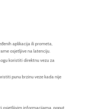
enih aplikacija ili prometa,
ame osjetljive na latenciju.
gu koristiti direktnu vezu za
istiti punu brzinu veze kada nije
i osjetljivim informacijama, poput