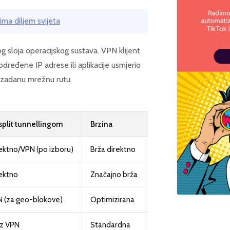
ima diljem svijeta
og sloja operacijskog sustava. VPN klijent
određene IP adrese ili aplikacije usmjerio
z zadanu mrežnu rutu.
split tunnellingom
Brzina
Sigurnost
ektno/VPN (po izboru)
Brža direktno
Visoka u oba slučaja
ektno
Značajno brža
Standardna
 (za geo-blokove)
Optimizirana
Visoka
z VPN
Standardna
Maksimalna