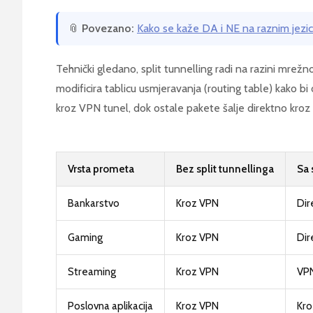
📎
Povezano:
Kako se kaže DA i NE na raznim jezic
Tehnički gledano, split tunnelling radi na razini mrežn
modificira tablicu usmjeravanja (routing table) kako bi 
kroz VPN tunel, dok ostale pakete šalje direktno kro
Vrsta prometa
Bez split tunnellinga
Sa 
Bankarstvo
Kroz VPN
Dir
Gaming
Kroz VPN
Dir
Streaming
Kroz VPN
VPN
Poslovna aplikacija
Kroz VPN
Kro