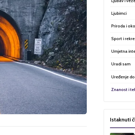
Ljubav i vez
Ljubimci
Priroda i oko
Sport i rekre
Umjetna inte
Uradi sam
Uređenje d
Znanost i te
Istaknuti č