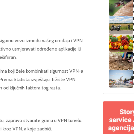
a sigurnu vezu između vašeg uređaja i VPN
ivno usmjeravati određene aplikacije ili
šifriran.
ima koji žele kombinirati sigurnost VPN-a
rema Statista izvještaju, tržište VPN
n od ključnih faktora tog rasta.
ntu, zapravo stvarate granu u VPN tunelu.
i kroz VPN, a koje zaobići.