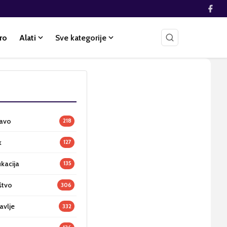
ro
Alati
Sve kategorije
ravo
218
k
127
ukacija
135
štvo
306
avlje
332