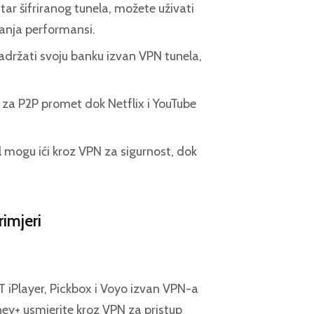
ar šifriranog tunela, možete uživati
vanja performansi.
adržati svoju banku izvan VPN tunela,
 za P2P promet dok Netflix i YouTube
 mogu ići kroz VPN za sigurnost, dok
rimjeri
 iPlayer, Pickbox i Voyo izvan VPN-a
ney+ usmjerite kroz VPN za pristup