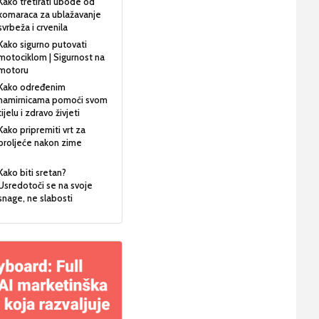
Kako tretirati ubode od
komaraca za ublažavanje
svrbeža i crvenila
Kako sigurno putovati
motociklom | Sigurnost na
motoru
Kako određenim
namirnicama pomoći svom
tijelu i zdravo živjeti
Kako pripremiti vrt za
proljeće nakon zime
Kako biti sretan?
Usredotoči se na svoje
snage, ne slabosti