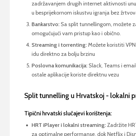
zadržavanjem drugih internet aktivnosti unut
u besprijekornom iskustvu igranja bez žrtvo
Bankarstvo:
Sa split tunnellingom, možete z
omogućujući vam pristup kao i obično.
Streaming i torrenting:
Možete koristiti VPN
idu direktno za bolju brzinu
Poslovna komunikacija:
Slack, Teams i email
ostale aplikacije koriste direktnu vezu
Split tunnelling u Hrvatskoj - lokalni p
Tipični hrvatski slučajevi korištenja:
HRT iPlayer i lokalni streaming:
Zadržite HRT
za optimalne performanse, dok Netflix i Dis