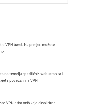
stiti VPN tunel. Na primjer, možete
no.
 na temelju specifičnih web stranica ili
tajete povezani na VPN.
iste VPN osim onih koje eksplicitno