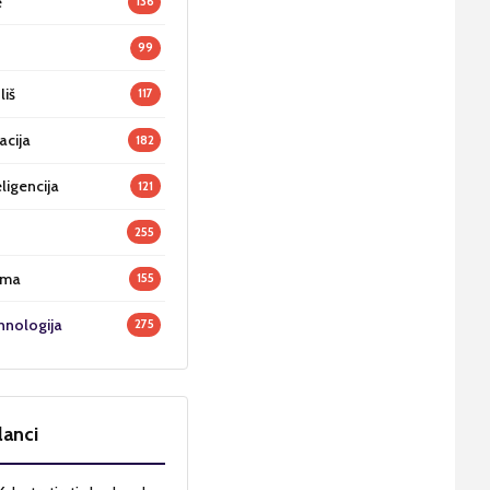
e
136
99
liš
117
acija
182
ligencija
121
255
oma
155
hnologija
275
lanci