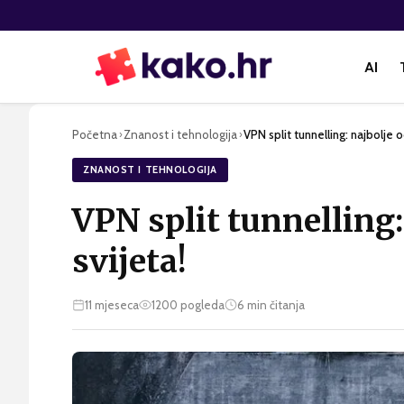
AI
Početna
Znanost i tehnologija
VPN split tunnelling: najbolje o
›
›
ZNANOST I TEHNOLOGIJA
VPN split tunnelling:
svijeta!
11 mjeseca
1200
pogleda
6
min čitanja