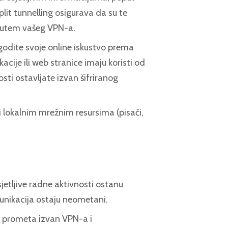
plit tunnelling osigurava da su te
e putem vašeg VPN-a.
odite svoje online iskustvo prema
cije ili web stranice imaju koristi od
ti ostavljate izvan šifriranog
i lokalnim mrežnim resursima (pisači,
jetljive radne aktivnosti ostanu
munikacija ostaju neometani.
prometa izvan VPN-a i