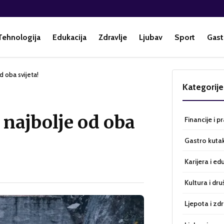
Tehnologija
Edukacija
Zdravlje
Ljubav
Sport
Gast
d oba svijeta!
Kategorije
 najbolje od oba
Financije i p
Gastro kuta
Karijera i ed
Kultura i dru
Ljepota i zdr