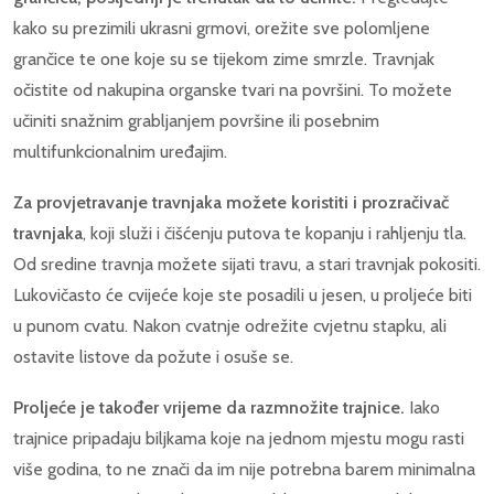
kako su prezimili ukrasni grmovi, orežite sve polomljene
grančice te one koje su se tijekom zime smrzle. Travnjak
očistite od nakupina organske tvari na površini. To možete
učiniti snažnim grabljanjem površine ili posebnim
multifunkcionalnim uređajim.
Za provjetravanje travnjaka
možete koristiti i prozračivač
travnjaka
, koji služi i čišćenju putova te kopanju i rahljenju tla.
Od sredine travnja možete sijati travu, a stari travnjak pokositi.
Lukovičasto će cvijeće koje ste posadili u jesen, u proljeće biti
u punom cvatu. Nakon cvatnje odrežite cvjetnu stapku, ali
ostavite listove da požute i osuše se.
Proljeće je također vrijeme da razmnožite trajnice.
Iako
trajnice pripadaju biljkama koje na jednom mjestu mogu rasti
više godina, to ne znači da im nije potrebna barem minimalna