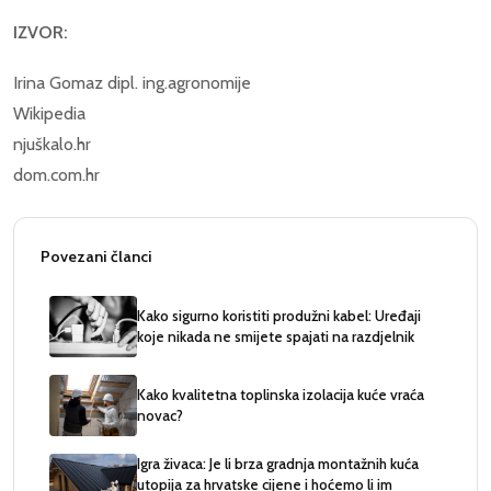
IZVOR:
Irina Gomaz dipl. ing.agronomije
Wikipedia
njuškalo.hr
dom.com.hr
Povezani članci
Kako sigurno koristiti produžni kabel: Uređaji
koje nikada ne smijete spajati na razdjelnik
Kako kvalitetna toplinska izolacija kuće vraća
novac?
Igra živaca: Je li brza gradnja montažnih kuća
utopija za hrvatske cijene i hoćemo li im