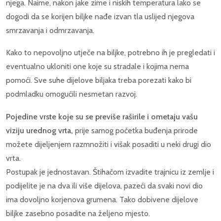
njega. Naime, nakon jake zime i niskih temperatura lako se
dogodi da se korijen biljke nađe izvan tla uslijed njegova
smrzavanja i odmrzavanja.
Kako to nepovoljno utječe na biljke, potrebno ih je pregledati i
eventualno ukloniti one koje su stradale i kojima nema
pomoći. Sve suhe dijelove biljaka treba porezati kako bi
podmladku omogućili nesmetan razvoj.
Pojedine vrste koje su se previše raširile i ometaju vašu
viziju urednog vrta,
prije samog početka buđenja prirode
možete dijeljenjem razmnožiti i višak posaditi u neki drugi dio
vrta.
Postupak je jednostavan. Štihačom izvadite trajnicu iz zemlje i
podijelite je na dva ili više dijelova, pazeći da svaki novi dio
ima dovoljno korjenova grumena. Tako dobivene dijelove
biljke zasebno posadite na željeno mjesto.