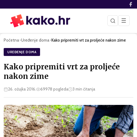
☰
Početna
Uređenje doma
Kako pripremiti vrt za proljeće nakon zime
›
›
UREĐENJE DOMA
Kako pripremiti vrt za proljeće
nakon zime
26. ožujka 2016.
69978
pogleda
3
min čitanja