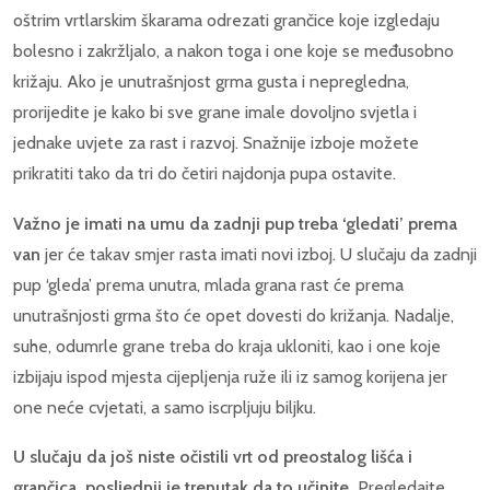
oštrim vrtlarskim škarama odrezati grančice koje izgledaju
bolesno i zakržljalo, a nakon toga i one koje se međusobno
križaju. Ako je unutrašnjost grma gusta i nepregledna,
prorijedite je kako bi sve grane imale dovoljno svjetla i
jednake uvjete za rast i razvoj. Snažnije izboje možete
prikratiti tako da tri do četiri najdonja pupa ostavite.
Važno je imati na umu da zadnji pup treba ‘gledati’ prema
van
jer će takav smjer rasta imati novi izboj. U slučaju da zadnji
pup ‘gleda’ prema unutra, mlada grana rast će prema
unutrašnjosti grma što će opet dovesti do križanja. Nadalje,
suhe, odumrle grane treba do kraja ukloniti, kao i one koje
izbijaju ispod mjesta cijepljenja ruže ili iz samog korijena jer
one neće cvjetati, a samo iscrpljuju biljku.
U slučaju da još niste očistili vrt od preostalog lišća i
grančica, posljednji je trenutak da to učinite.
Pregledajte