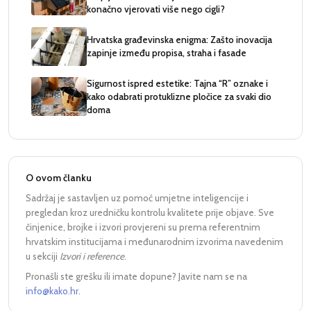
konačno vjerovati više nego cigli?
Hrvatska građevinska enigma: Zašto inovacija
zapinje između propisa, straha i fasade
Sigurnost ispred estetike: Tajna “R” oznake i
kako odabrati protuklizne pločice za svaki dio
doma
O ovom članku
Sadržaj je sastavljen uz pomoć umjetne inteligencije i
pregledan kroz uredničku kontrolu kvalitete prije objave. Sve
činjenice, brojke i izvori provjereni su prema referentnim
hrvatskim institucijama i međunarodnim izvorima navedenim
u sekciji
Izvori i reference
.
Pronašli ste grešku ili imate dopune? Javite nam se na
info@kako.hr
.