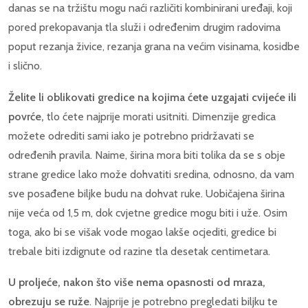
danas se na tržištu mogu naći različiti kombinirani uređaji, koji
pored prekopavanja tla služi i određenim drugim radovima
poput rezanja živice, rezanja grana na većim visinama, kosidbe
i slično.
Želite li oblikovati gredice na kojima ćete uzgajati cvijeće ili
povrće,
tlo ćete najprije morati usitniti. Dimenzije gredica
možete odrediti sami iako je potrebno pridržavati se
određenih pravila. Naime, širina mora biti tolika da se s obje
strane gredice lako može dohvatiti sredina, odnosno, da vam
sve posađene biljke budu na dohvat ruke. Uobičajena širina
nije veća od 1,5 m, dok cvjetne gredice mogu biti i uže. Osim
toga, ako bi se višak vode mogao lakše ocjediti, gredice bi
trebale biti izdignute od razine tla desetak centimetara.
U proljeće, nakon što više nema opasnosti od mraza,
obrezuju se ruže
. Najprije je potrebno pregledati biljku te