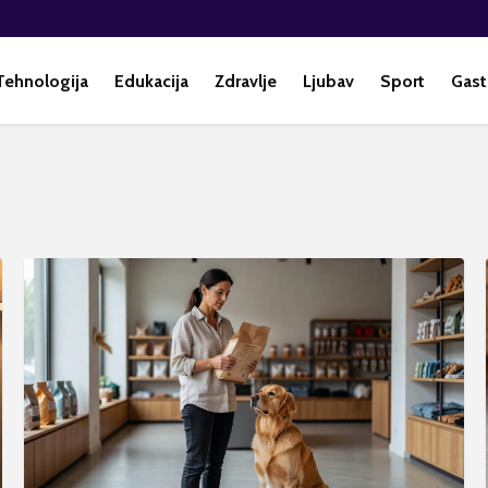
Tehnologija
Edukacija
Zdravlje
Ljubav
Sport
Gast