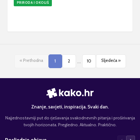
PRIRODA I OKOLIŠ
Kako uzgajati povrće u hidroponskom tornju kod
kuće
12. srp 2026.
6
min
Ažurirano
« Prethodna
...
Sljedeća »
1
2
10
Znanje, savjeti, inspiracija. Svaki dan.
Najjednostavniji put do rješavanja svakodnevnih pitanja i proširivanja
tvojih horizonata. Pregledno. Aktualno. Praktično.
‹
›
Posljednje objave