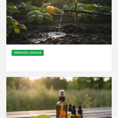
PRIRODA I OKOLIŠ
Kako pravilno zalijevati vrt tijekom ljetnih vrućina
13. srp 2026.
6
min
Ažurirano