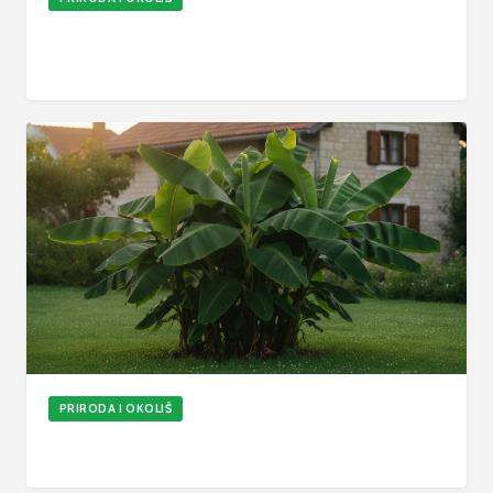
Kako uzgojiti lubenicu: Cjeloviti proces od
pripreme tla do berbe
18. srp 2026.
6
min
Ažurirano
PRIRODA I OKOLIŠ
Kako uzgojiti bananu u Hrvatskoj
15. srp 2026.
6
min
Ažurirano