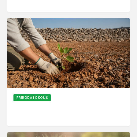
5. kol 2026.
6
min
Ažurirano
PRIRODA I OKOLIŠ
Kako posaditi smokvu: Pravila uzgoja, sorte i
održavanje
5. kol 2026.
6
min
Ažurirano