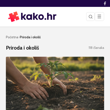
☰
Početna
Priroda i okoliš
›
Priroda i okoliš
118
članaka