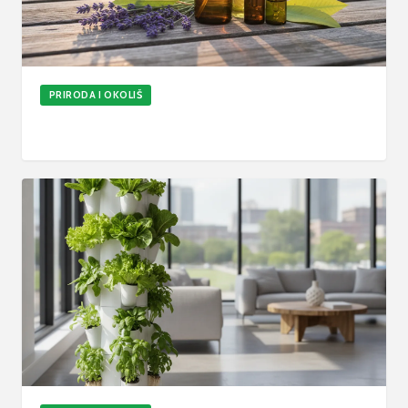
PRIRODA I OKOLIŠ
Kako napraviti prirodni repelent protiv komaraca
13. srp 2026.
6
min
Ažurirano