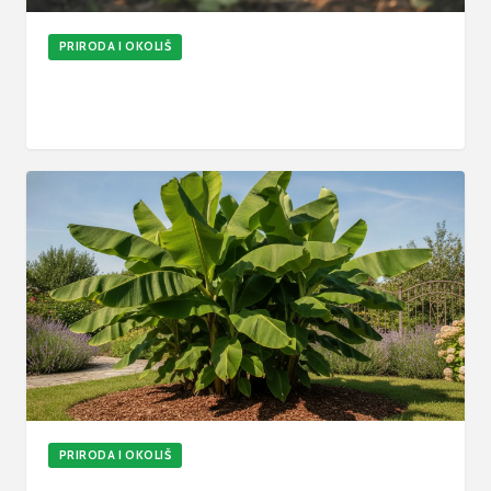
PRIRODA I OKOLIŠ
Kako posaditi paradajz: Pravila sadnje, uzgoj i
zaštita rajčica
6. kol 2026.
5
min
Ažurirano
PRIRODA I OKOLIŠ
Kako posaditi bananu