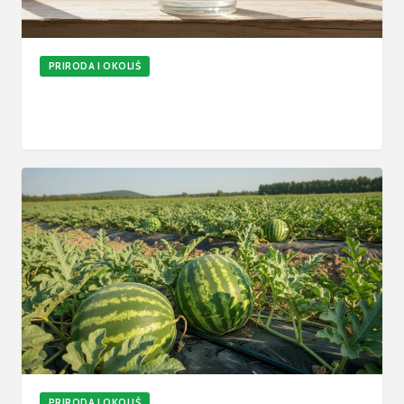
PRIRODA I OKOLIŠ
Kako posaditi avokado: Postupak uzgoja iz
koštice i cijepljene sadnice
24. srp 2026.
6
min
Ažurirano
PRIRODA I OKOLIŠ