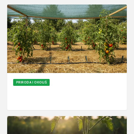
PRIRODA I OKOLIŠ
Kako zaštititi biljke od ljetnih vrućina: Stručne
metode i rješenja
15. srp 2026.
6
min
Ažurirano