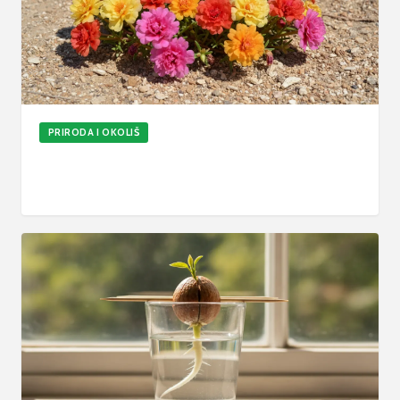
PRIRODA I OKOLIŠ
Kako posaditi prkos: Upute za sjetvu, tlo i
održavanje
31. srp 2026.
6
min
Ažurirano