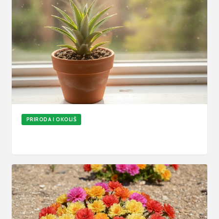
PRIRODA I OKOLIŠ
Kako posaditi ananas kod kuće u tegli
4. kol 2026.
6
min
Ažurirano