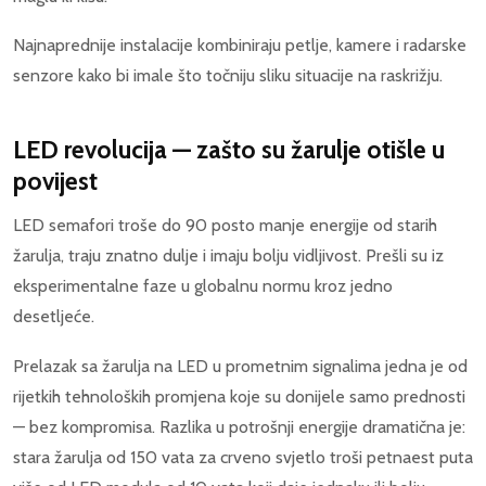
Najnaprednije instalacije kombiniraju petlje, kamere i radarske
senzore kako bi imale što točniju sliku situacije na raskrižju.
LED revolucija — zašto su žarulje otišle u
povijest
LED semafori troše do 90 posto manje energije od starih
žarulja, traju znatno dulje i imaju bolju vidljivost. Prešli su iz
eksperimentalne faze u globalnu normu kroz jedno
desetljeće.
Prelazak sa žarulja na LED u prometnim signalima jedna je od
rijetkih tehnoloških promjena koje su donijele samo prednosti
— bez kompromisa. Razlika u potrošnji energije dramatična je:
stara žarulja od 150 vata za crveno svjetlo troši petnaest puta