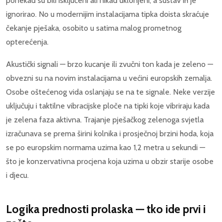
ponekad su bili isključeni ali nikad uklonjeni, a sustav ih je
ignorirao. No u modernijim instalacijama tipka doista skraćuje
čekanje pješaka, osobito u satima malog prometnog
opterećenja.
Akustički signali — brzo kucanje ili zvučni ton kada je zeleno —
obvezni su na novim instalacijama u većini europskih zemalja.
Osobe oštećenog vida oslanjaju se na te signale. Neke verzije
uključuju i taktilne vibracijske ploče na tipki koje vibriraju kada
je zelena faza aktivna. Trajanje pješačkog zelenoga svjetla
izračunava se prema širini kolnika i prosječnoj brzini hoda, koja
se po europskim normama uzima kao 1,2 metra u sekundi —
što je konzervativna procjena koja uzima u obzir starije osobe
i djecu.
Logika prednosti prolaska — tko ide prvi i