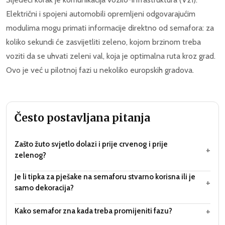
Električni i spojeni automobili opremljeni odgovarajućim
modulima mogu primati informacije direktno od semafora: za
koliko sekundi će zasvijetliti zeleno, kojom brzinom treba
voziti da se uhvati zeleni val, koja je optimalna ruta kroz grad.
Ovo je već u pilotnoj fazi u nekoliko europskih gradova.
Često postavljana pitanja
Zašto žuto svjetlo dolazi i prije crvenog i prije
+
zelenog?
Je li tipka za pješake na semaforu stvarno korisna ili je
+
samo dekoracija?
+
Kako semafor zna kada treba promijeniti fazu?