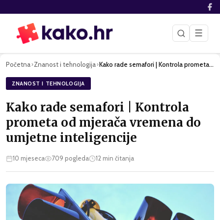
☰
Početna
Znanost i tehnologija
Kako rade semafori | Kontrola prometa od mjerača vremena do …
›
›
ZNANOST I TEHNOLOGIJA
Kako rade semafori | Kontrola
prometa od mjerača vremena do
umjetne inteligencije
10 mjeseca
709
pogleda
12
min čitanja