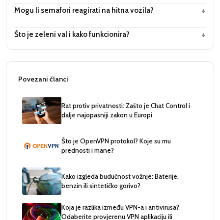
+
Mogu li semafori reagirati na hitna vozila?
+
Što je zeleni val i kako funkcionira?
Povezani članci
Rat protiv privatnosti: Zašto je Chat Control i
dalje najopasniji zakon u Europi
Što je OpenVPN protokol? Koje su mu
prednosti i mane?
Kako izgleda budućnost vožnje: Baterije,
benzin ili sintetičko gorivo?
Koja je razlika između VPN-a i antivirusa?
Odaberite provjerenu VPN aplikaciju ili