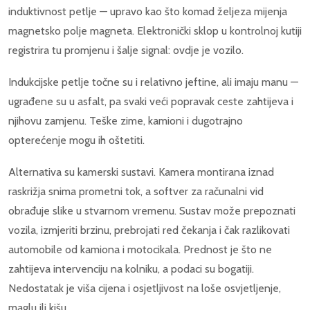
induktivnost petlje — upravo kao što komad željeza mijenja
magnetsko polje magneta. Elektronički sklop u kontrolnoj kutiji
registrira tu promjenu i šalje signal: ovdje je vozilo.
Indukcijske petlje točne su i relativno jeftine, ali imaju manu —
ugrađene su u asfalt, pa svaki veći popravak ceste zahtijeva i
njihovu zamjenu. Teške zime, kamioni i dugotrajno
opterećenje mogu ih oštetiti.
Alternativa su kamerski sustavi. Kamera montirana iznad
raskrižja snima prometni tok, a softver za računalni vid
obrađuje slike u stvarnom vremenu. Sustav može prepoznati
vozila, izmjeriti brzinu, prebrojati red čekanja i čak razlikovati
automobile od kamiona i motocikala. Prednost je što ne
zahtijeva intervenciju na kolniku, a podaci su bogatiji.
Nedostatak je viša cijena i osjetljivost na loše osvjetljenje,
maglu ili kišu.