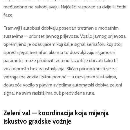
međusobno ne sukobljavaju. Najčešći raspored su dvije ili četiri
faze.
Tramvaji i autobusi dobivaju poseban tretman u modernim
sustavima — prioritet javnog prijevoza. Vozilo javnog prijevoza
opremljeno je odašiljačem koji šalje signal semaforu koji stoji
ispred njega. Semafor, ako mu to dozvoljavaju sigurnosni
parametri, može produžiti zelenu fazu ili je ubrzati kako bi
vozilo prošlo bez zaustavljanja. Sličan princip koristi se za
vatrogasna vozila i hitnu pomoć — u razvijenim sustavima,
dolazeće vozilo s plavim svjetlima automatski dobiva zeleni
signal na svim raskrižjima duž predviđene rute.
Zeleni val — koordinacija koja mijenja
iskustvo gradske vožnje