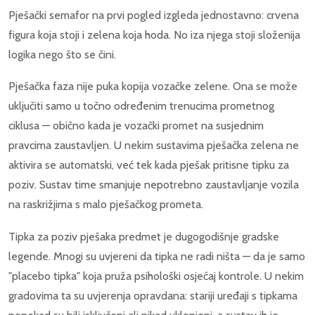
Pješački semafor na prvi pogled izgleda jednostavno: crvena
figura koja stoji i zelena koja hoda. No iza njega stoji složenija
logika nego što se čini.
Pješačka faza nije puka kopija vozačke zelene. Ona se može
uključiti samo u točno određenim trenucima prometnog
ciklusa — obično kada je vozački promet na susjednim
pravcima zaustavljen. U nekim sustavima pješačka zelena ne
aktivira se automatski, već tek kada pješak pritisne tipku za
poziv. Sustav time smanjuje nepotrebno zaustavljanje vozila
na raskrižjima s malo pješačkog prometa.
Tipka za poziv pješaka predmet je dugogodišnje gradske
legende. Mnogi su uvjereni da tipka ne radi ništa — da je samo
"placebo tipka" koja pruža psihološki osjećaj kontrole. U nekim
gradovima ta su uvjerenja opravdana: stariji uređaji s tipkama