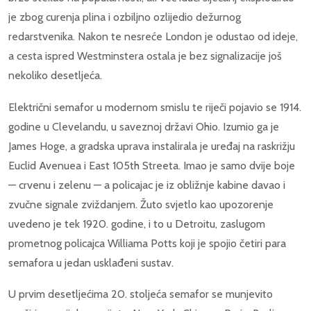
je zbog curenja plina i ozbiljno ozlijedio dežurnog
redarstvenika. Nakon te nesreće London je odustao od ideje,
a cesta ispred Westminstera ostala je bez signalizacije još
nekoliko desetljeća.
Električni semafor u modernom smislu te riječi pojavio se 1914.
godine u Clevelandu, u saveznoj državi Ohio. Izumio ga je
James Hoge, a gradska uprava instalirala je uređaj na raskrižju
Euclid Avenuea i East 105th Streeta. Imao je samo dvije boje
— crvenu i zelenu — a policajac je iz obližnje kabine davao i
zvučne signale zviždanjem. Žuto svjetlo kao upozorenje
uvedeno je tek 1920. godine, i to u Detroitu, zaslugom
prometnog policajca Williama Potts koji je spojio četiri para
semafora u jedan usklađeni sustav.
U prvim desetljećima 20. stoljeća semafor se munjevito