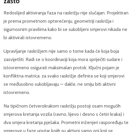
zašto
Redoslijed aktiviranja faza na raskrižju nije slučajan. Projektiran
je prema prometnom opterećenju, geometriji raskrižja i
sigurnosnim pravilima kako bi se sukobljeni smjerovi nikada ne
bi aktivirali istovremeno.
Upravljanje raskrižjem nije samo o tome kada će koja boja
zasvijetliti. Radi se o koordinaciji koja mora spriječiti sudare i
istovremeno osigurati maksimalan protok. Ključni pojam je
konfliktna matrica: za svako raskrižje definira se koji smjerovi
se međusobno sukobljavaju — dakle, ne smiju biti aktivni
istovremeno.
Na tipičnom četverokrakom raskrižju postoji osam mogućih
smjerova kretanja vozila (ravno, lijevo i desno s četiri kraka) i
dva smjera kretanja pješaka. Prometni inženjeri raspoređuju te
smjerove u faze unutar kojih su aktivni samo oni koji se