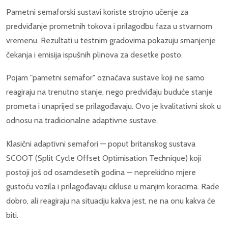
Pametni semaforski sustavi koriste strojno učenje za
predviđanje prometnih tokova i prilagodbu faza u stvarnom
vremenu. Rezultati u testnim gradovima pokazuju smanjenje
čekanja i emisija ispušnih plinova za desetke posto.
Pojam "pametni semafor" označava sustave koji ne samo
reagiraju na trenutno stanje, nego predviđaju buduće stanje
prometa i unaprijed se prilagođavaju. Ovo je kvalitativni skok u
odnosu na tradicionalne adaptivne sustave.
Klasični adaptivni semafori — poput britanskog sustava
SCOOT (Split Cycle Offset Optimisation Technique) koji
postoji još od osamdesetih godina — neprekidno mjere
gustoću vozila i prilagođavaju cikluse u manjim koracima. Rade
dobro, ali reagiraju na situaciju kakva jest, ne na onu kakva će
biti.