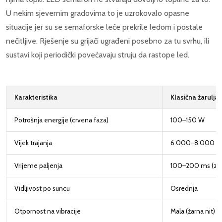
U nekim sjevernim gradovima to je uzrokovalo opasne
situacije jer su se semaforske leće prekrile ledom i postale
nečitljive. Rješenje su grijači ugrađeni posebno za tu svrhu, ili
sustavi koji periodički povećavaju struju da rastope led.
Karakteristika
Klasična žarulja
Potrošnja energije (crvena faza)
100–150 W
Vijek trajanja
6.000–8.000 sa
Vrijeme paljenja
100–200 ms (zagr
Vidljivost po suncu
Osrednja
Otpornost na vibracije
Mala (žarna nit)