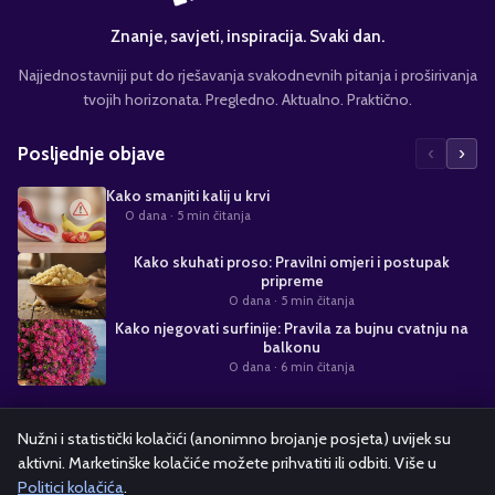
Znanje, savjeti, inspiracija. Svaki dan.
Najjednostavniji put do rješavanja svakodnevnih pitanja i proširivanja
tvojih horizonata. Pregledno. Aktualno. Praktično.
‹
›
Posljednje objave
Kako smanjiti kalij u krvi
0 dana
· 5 min čitanja
Kako skuhati proso: Pravilni omjeri i postupak
pripreme
0 dana
· 5 min čitanja
Kako njegovati surfinije: Pravila za bujnu cvatnju na
balkonu
0 dana
· 6 min čitanja
Suradnja s nama
Nužni i statistički kolačići (anonimno brojanje posjeta) uvijek su
aktivni. Marketinške kolačiće možete prihvatiti ili odbiti. Više u
Alati i kalkulatori
Oglašavanje
Politika kolačića
Pravila privatnosti
Politici kolačića
.