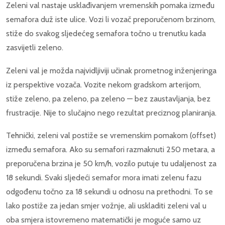
Zeleni val nastaje usklađivanjem vremenskih pomaka između
semafora duž iste ulice. Vozi li vozač preporučenom brzinom,
stiže do svakog sljedećeg semafora točno u trenutku kada
zasvijetli zeleno.
Zeleni val je možda najvidljiviji učinak prometnog inženjeringa
iz perspektive vozača. Vozite nekom gradskom arterijom,
stiže zeleno, pa zeleno, pa zeleno — bez zaustavljanja, bez
frustracije. Nije to slučajno nego rezultat preciznog planiranja.
Tehnički, zeleni val postiže se vremenskim pomakom (offset)
između semafora. Ako su semafori razmaknuti 250 metara, a
preporučena brzina je 50 km/h, vozilo putuje tu udaljenost za
18 sekundi. Svaki sljedeći semafor mora imati zelenu fazu
odgođenu točno za 18 sekundi u odnosu na prethodni. To se
lako postiže za jedan smjer vožnje, ali uskladiti zeleni val u
oba smjera istovremeno matematički je moguće samo uz