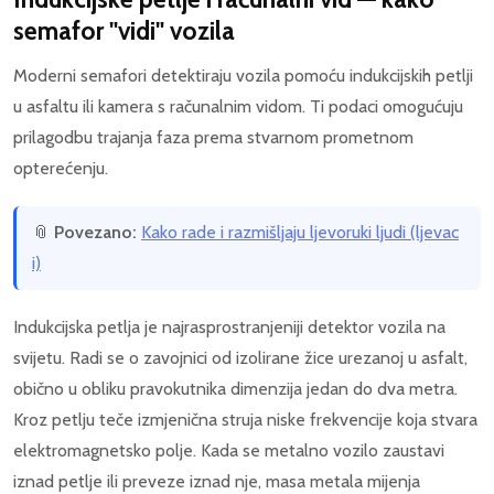
semafor "vidi" vozila
Moderni semafori detektiraju vozila pomoću indukcijskih petlji
u asfaltu ili kamera s računalnim vidom. Ti podaci omogućuju
prilagodbu trajanja faza prema stvarnom prometnom
opterećenju.
📎
Povezano:
Kako rade i razmišljaju ljevoruki ljudi (ljevac
i)
Indukcijska petlja je najrasprostranjeniji detektor vozila na
svijetu. Radi se o zavojnici od izolirane žice urezanoj u asfalt,
obično u obliku pravokutnika dimenzija jedan do dva metra.
Kroz petlju teče izmjenična struja niske frekvencije koja stvara
elektromagnetsko polje. Kada se metalno vozilo zaustavi
iznad petlje ili preveze iznad nje, masa metala mijenja