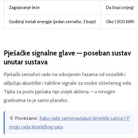
Zagrijavanje leće
Da (topi snijeg)
Godišnji trošak energije (jedan semafor, 3 boje)
Oko 1.300 kWh
Pješačke signalne glave — poseban sustav
unutar sustava
Pješački semafori rade na odvojenim fazama od vozačkih i
uključuju akustičke i taktilne signale za osobe oštećenog vida.
Tipka za poziv pješaka nije uvijek aktivna — u mnogim
gradovima to je samo placebo.
📎
Povezano:
Kako rade samonavijajući kinetički satovi | P
rincip rada kinetičkog sata