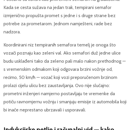
Kada se cesta sužava na jedan trak, tempirani semafor
izmjenično propušta promet s jedne i s druge strane bez
potrebe za prometarom. Jednom namješteni, rade bez
nadzora.
Koordinirani niz tempiranih semafora temelj je onoga što
vozači poznaju kao zeleni val. Ako semafori duž jedne ulice
budu usklađeni tako da zeleno pali malo nakon prethodnog —
s vremenskim odmakom koji odgovara brzini vožnje od,
recimo, 50 km/h — vozač koji vozi preporučenom brzinom
prolazi cijelu ulicu bez zaustavljanja. Ovo nije slučajno:
prometni inženjeri namjerno postavljaju te vremenke da
potiču ravnomjernu vožnju i smanjuju emisije iz automobila koji
bi inače neprestano ubrzavali i usporavali.
Indukcijske petlje i računalni vid — kako