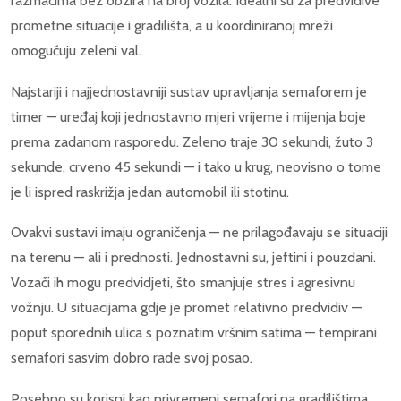
razmacima bez obzira na broj vozila. Idealni su za predvidive
prometne situacije i gradilišta, a u koordiniranoj mreži
omogućuju zeleni val.
Najstariji i najjednostavniji sustav upravljanja semaforem je
timer — uređaj koji jednostavno mjeri vrijeme i mijenja boje
prema zadanom rasporedu. Zeleno traje 30 sekundi, žuto 3
sekunde, crveno 45 sekundi — i tako u krug, neovisno o tome
je li ispred raskrižja jedan automobil ili stotinu.
Ovakvi sustavi imaju ograničenja — ne prilagođavaju se situaciji
na terenu — ali i prednosti. Jednostavni su, jeftini i pouzdani.
Vozači ih mogu predvidjeti, što smanjuje stres i agresivnu
vožnju. U situacijama gdje je promet relativno predvidiv —
poput sporednih ulica s poznatim vršnim satima — tempirani
semafori sasvim dobro rade svoj posao.
Posebno su korisni kao privremeni semafori na gradilištima.