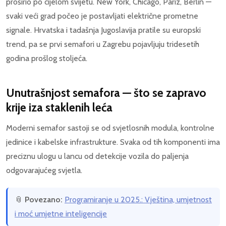
proširio po cijelom svijetu. New York, Chicago, Pariz, Berlin —
svaki veći grad počeo je postavljati električne prometne
signale. Hrvatska i tadašnja Jugoslavija pratile su europski
trend, pa se prvi semafori u Zagrebu pojavljuju tridesetih
godina prošlog stoljeća.
Unutrašnjost semafora — što se zapravo
krije iza staklenih leća
Moderni semafor sastoji se od svjetlosnih modula, kontrolne
jedinice i kabelske infrastrukture. Svaka od tih komponenti ima
preciznu ulogu u lancu od detekcije vozila do paljenja
odgovarajućeg svjetla.
📎
Povezano:
Programiranje u 2025.: Vještina, umjetnost
i moć umjetne inteligencije