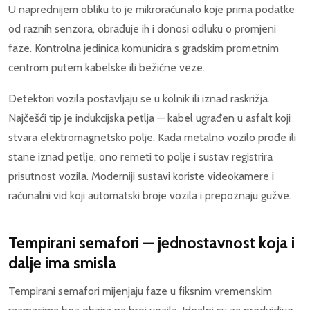
U naprednijem obliku to je mikroračunalo koje prima podatke
od raznih senzora, obrađuje ih i donosi odluku o promjeni
faze. Kontrolna jedinica komunicira s gradskim prometnim
centrom putem kabelske ili bežične veze.
Detektori vozila postavljaju se u kolnik ili iznad raskrižja.
Najčešći tip je indukcijska petlja — kabel ugrađen u asfalt koji
stvara elektromagnetsko polje. Kada metalno vozilo prođe ili
stane iznad petlje, ono remeti to polje i sustav registrira
prisutnost vozila. Moderniji sustavi koriste videokamere i
računalni vid koji automatski broje vozila i prepoznaju gužve.
Tempirani semafori — jednostavnost koja i
dalje ima smisla
Tempirani semafori mijenjaju faze u fiksnim vremenskim