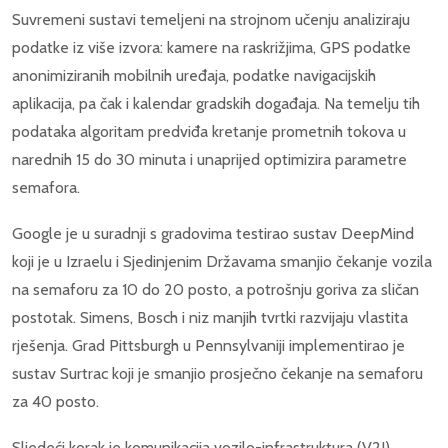
Suvremeni sustavi temeljeni na strojnom učenju analiziraju
podatke iz više izvora: kamere na raskrižjima, GPS podatke
anonimiziranih mobilnih uređaja, podatke navigacijskih
aplikacija, pa čak i kalendar gradskih događaja. Na temelju tih
podataka algoritam predviđa kretanje prometnih tokova u
narednih 15 do 30 minuta i unaprijed optimizira parametre
semafora.
Google je u suradnji s gradovima testirao sustav DeepMind
koji je u Izraelu i Sjedinjenim Državama smanjio čekanje vozila
na semaforu za 10 do 20 posto, a potrošnju goriva za sličan
postotak. Simens, Bosch i niz manjih tvrtki razvijaju vlastita
rješenja. Grad Pittsburgh u Pennsylvaniji implementirao je
sustav Surtrac koji je smanjio prosječno čekanje na semaforu
za 40 posto.
Sljedeći korak je komunikacija vozilo-infrastruktura (V2I).