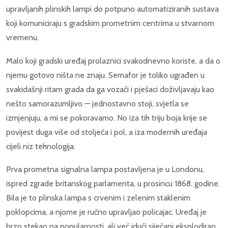
upravljanih plinskih lampi do potpuno automatiziranih sustava
koji komuniciraju s gradskim prometnim centrima u stvarnom
vremenu.
Malo koji gradski uređaj prolaznici svakodnevno koriste, a da o
njemu gotovo ništa ne znaju. Semafor je toliko ugrađen u
svakidašnji ritam grada da ga vozači i pješaci doživljavaju kao
nešto samorazumljivo — jednostavno stoji, svjetla se
izmjenjuju, a mi se pokoravamo. No iza tih triju boja krije se
povijest duga više od stoljeća i pol, a iza modernih uređaja
cijeli niz tehnologija.
Prva prometna signalna lampa postavljena je u Londonu,
ispred zgrade britanskog parlamenta, u prosincu 1868. godine.
Bila je to plinska lampa s crvenim i zelenim staklenim
poklopcima, a njome je ručno upravljao policajac. Uređaj je
brzo stekao na popularnosti, ali već idući siječanj eksplodirao