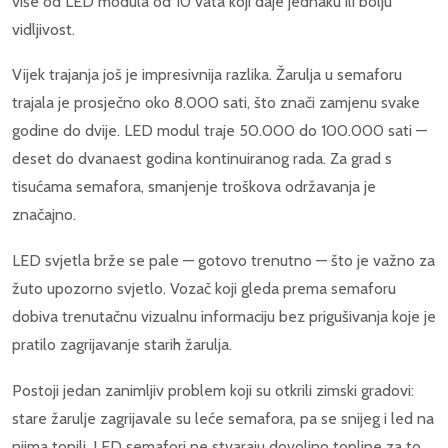
više od LED modula od 10 vata koji daje jednaku ili bolju
vidljivost.
Vijek trajanja još je impresivnija razlika. Žarulja u semaforu
trajala je prosječno oko 8.000 sati, što znači zamjenu svake
godine do dvije. LED modul traje 50.000 do 100.000 sati —
deset do dvanaest godina kontinuiranog rada. Za grad s
tisućama semafora, smanjenje troškova održavanja je
značajno.
LED svjetla brže se pale — gotovo trenutno — što je važno za
žuto upozorno svjetlo. Vozač koji gleda prema semaforu
dobiva trenutačnu vizualnu informaciju bez prigušivanja koje je
pratilo zagrijavanje starih žarulja.
Postoji jedan zanimljiv problem koji su otkrili zimski gradovi:
stare žarulje zagrijavale su leće semafora, pa se snijeg i led na
njima topili. LED semafori ne stvaraju dovoljno topline za to.