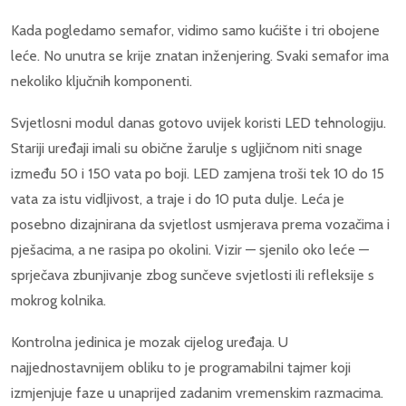
Kada pogledamo semafor, vidimo samo kućište i tri obojene
leće. No unutra se krije znatan inženjering. Svaki semafor ima
nekoliko ključnih komponenti.
Svjetlosni modul danas gotovo uvijek koristi LED tehnologiju.
Stariji uređaji imali su obične žarulje s ugljičnom niti snage
između 50 i 150 vata po boji. LED zamjena troši tek 10 do 15
vata za istu vidljivost, a traje i do 10 puta dulje. Leća je
posebno dizajnirana da svjetlost usmjerava prema vozačima i
pješacima, a ne rasipa po okolini. Vizir — sjenilo oko leće —
sprječava zbunjivanje zbog sunčeve svjetlosti ili refleksije s
mokrog kolnika.
Kontrolna jedinica je mozak cijelog uređaja. U
najjednostavnijem obliku to je programabilni tajmer koji
izmjenjuje faze u unaprijed zadanim vremenskim razmacima.