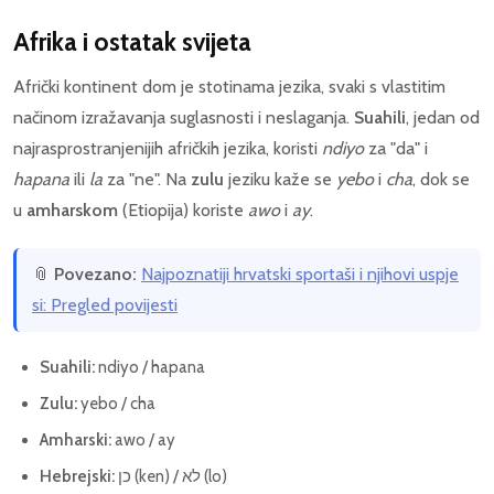
Afrika i ostatak svijeta
Afrički kontinent dom je stotinama jezika, svaki s vlastitim
načinom izražavanja suglasnosti i neslaganja.
Suahili
, jedan od
najrasprostranjenijih afričkih jezika, koristi
ndiyo
za "da" i
hapana
ili
la
za "ne". Na
zulu
jeziku kaže se
yebo
i
cha
, dok se
u
amharskom
(Etiopija) koriste
awo
i
ay
.
📎
Povezano:
Najpoznatiji hrvatski sportaši i njihovi uspje
si: Pregled povijesti
Suahili:
ndiyo / hapana
Zulu:
yebo / cha
Amharski:
awo / ay
Hebrejski:
כן (ken) / לא (lo)