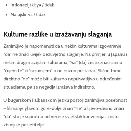
Indonezijski:
ya / tidak
Malajski:
ya / tidak
Kulturne razlike u izražavanju slaganja
Zanimljivo je napomenuti da u nekim kulturama izgovaranje
"da" ne znači uvijek bezuvjetno slaganje. Na primjer, u
Japanu
i
nekim drugim azijskim kulturama, "hai" (da) često znači samo
"čujem te" ili "razumijem", a ne nužno pristanak. Slično tome,
direktno "ne" može biti kulturno neprihvatljivo u određenim
situacijama, pa se negacija izražava indirektno.
U
bugarskom
i
albanskom
jeziku postoji zanimljiva posebnost
– klimanje glavom gore-dolje znači "ne", a lijevo-desno znači
"da", što je suprotno od većine svjetskih konvencija i često
zbunjuje posjetitelje.