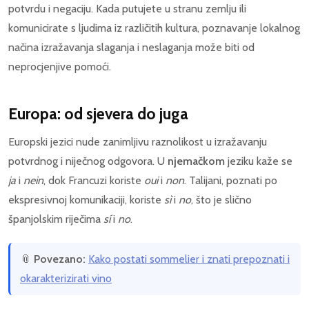
potvrdu i negaciju. Kada putujete u stranu zemlju ili
komunicirate s ljudima iz različitih kultura, poznavanje lokalnog
načina izražavanja slaganja i neslaganja može biti od
neprocjenjive pomoći.
Europa: od sjevera do juga
Europski jezici nude zanimljivu raznolikost u izražavanju
potvrdnog i niječnog odgovora. U
njemačkom
jeziku kaže se
ja
i
nein
, dok Francuzi koriste
oui
i
non
. Talijani, poznati po
ekspresivnoj komunikaciji, koriste
sì
i
no
, što je slično
španjolskim riječima
sí
i
no
.
📎
Povezano:
Kako postati sommelier i znati prepoznati i
okarakterizirati vino