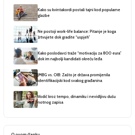
Kako su kvintakordi postali tajni kod popularne
glazbe
Ne postoji work-life balance: Pitanje je koga
žrtvujete dok gradite “uspjeh”
Kako poslodavci traže “motivaciju za 800 eura”
dok im najbolji kandidati okreću leđa
JMBG vs. OIB: Zašto je država promijenila
identifikacijski kod svakog građanina
Vodič kroz tempo, dinamiku i nevidljivu dušu
notnog zapisa
O ovom članku