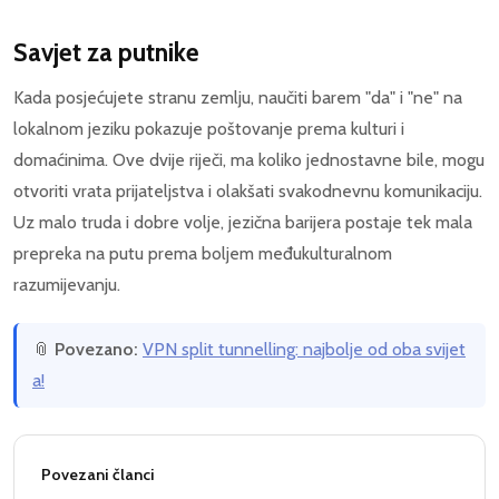
Savjet za putnike
Kada posjećujete stranu zemlju, naučiti barem "da" i "ne" na
lokalnom jeziku pokazuje poštovanje prema kulturi i
domaćinima. Ove dvije riječi, ma koliko jednostavne bile, mogu
otvoriti vrata prijateljstva i olakšati svakodnevnu komunikaciju.
Uz malo truda i dobre volje, jezična barijera postaje tek mala
prepreka na putu prema boljem međukulturalnom
razumijevanju.
📎
Povezano:
VPN split tunnelling: najbolje od oba svijet
a!
Povezani članci