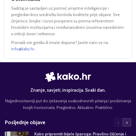
Sadržaj je sastavljen uz pomoć umjetne inteligencije i
pregledan kroz uredničku kontrolu kvalitete prije objave. Sve
činjenice, brojke i izvori provjereni su prema referentnim
hrvatskim institucijama i međunarodnim izvorima navedenim
u sekciji
Izvori i reference
.
Pronašli ste grešku ili imate dopune? Javite nam se na
info@kako.hr
.
Znanje, savjeti, inspiracija. Svaki dan.
Najjednostavniji put do rješavanja svakodnevnih pitanja i proširivanja
tvojih horizonata. Pregledno. Aktualno. Praktično.
‹
›
Posljednje objave
Kako pripremiti bijele šparoge: Pravilno čišćenje i