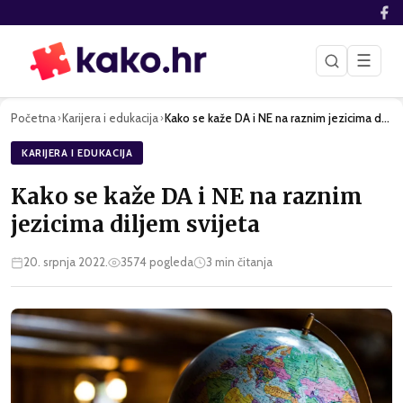
☰
Početna
Karijera i edukacija
Kako se kaže DA i NE na raznim jezicima diljem svijeta
›
›
KARIJERA I EDUKACIJA
Kako se kaže DA i NE na raznim
jezicima diljem svijeta
20. srpnja 2022.
3574
pogleda
3
min čitanja