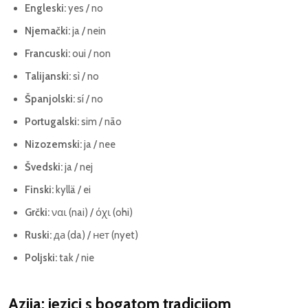
Engleski:
yes / no
Njemački:
ja / nein
Francuski:
oui / non
Talijanski:
sì / no
Španjolski:
sí / no
Portugalski:
sim / não
Nizozemski:
ja / nee
Švedski:
ja / nej
Finski:
kyllä / ei
Grčki:
ναι (nai) / όχι (ohi)
Ruski:
да (da) / нет (nyet)
Poljski:
tak / nie
Azija: jezici s bogatom tradicijom