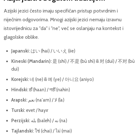
Azijski jezici često imaju specifičan pristup potvrdnim i
niječnim odgovorima. Mnogi azijski jezici nemaju izravnu
istovrijednicu za "da" i "ne", već se oslanjaju na kontekst i
glagolske oblike.
Japanski:
はい (hai) / いいえ (iie)
Kineski (Mandarin):
是 (shì) / 不是 (bù shì) ili 对 (duì) / 不对 (bù
duì)
Korejski:
네 (ne) ili 예 (ye) / 아니요 (aniyo)
Hindski:
हाँ (haan) / नहीं (nahin)
Arapski:
نعم (na'am) / لا (la)
Turski:
evet / hayır
Perzijski:
بله (baleh) / نه (na)
Tajlandski:
ใช่ (chai) / ไม่ (mai)