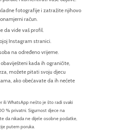
kladne fotografije i zatražite njihovo
zlonamjerni račun.
de da vide vaš profil.
oj Instagram stranici.
osoba na određeno vrijeme.
obaviješteni kada ih ograničite,
reza, možete pitati svoju djecu
ežama, ako obećavate da ih nećete
 ili WhatsApp nešto je što radi svaki
 100 % privatni. Sigurnost djece na
ujte da nikada ne dijele osobne podatke,
cije putem poruka.