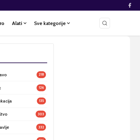
ro
Alati
Sve kategorije
ravo
218
k
126
ukacija
135
štvo
303
avlje
332