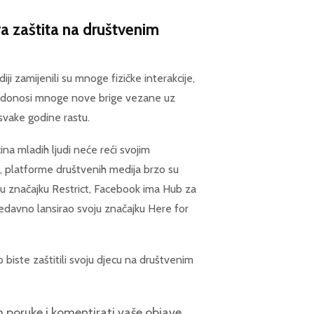
ova zaštita na društvenim
i zamijenili su mnoge fizičke interakcije,
to donosi mnoge nove brige vezane uz
svake godine rastu.
ćina mladih ljudi neće reći svojim
m, platforme društvenih medija brzo su
oju značajku Restrict, Facebook ima Hub za
nedavno lansirao svoju značajku Here for
biste zaštitili svoju djecu na društvenim
am poruke i komentirati vaše objave.