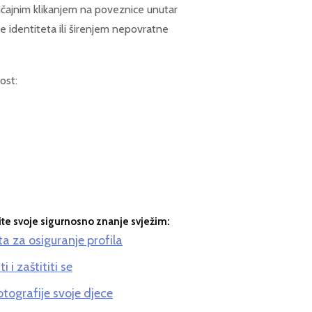
lučajnim klikanjem na poveznice unutar
đe identiteta ili širenjem nepovratne
ost:
ržite svoje sigurnosno znanje svježim:
a za osiguranje profila
 i zaštititi se
fotografije svoje djece