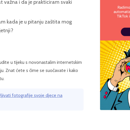
st važna i da je prakticiram svaki
am kada je u pitanju zaštita mog
jetnji?
udite u tijeku s novonastalim internetskim
aju. Znat ćete s čime se suočavate i kako
tu.
jivati ​​fotografije svoje djece na