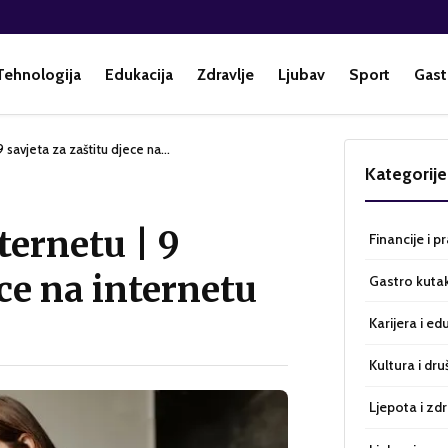
Tehnologija
Edukacija
Zdravlje
Ljubav
Sport
Gast
9 savjeta za zaštitu djece na…
Kategorije
ternetu | 9
Financije i p
ece na internetu
Gastro kuta
Karijera i ed
Kultura i dru
Ljepota i zdr