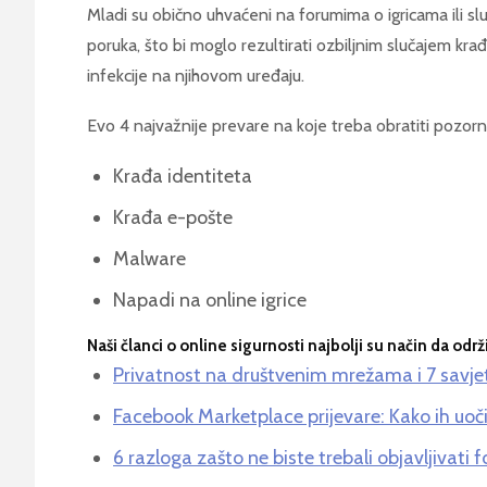
Mladi su obično uhvaćeni na forumima o igricama ili s
poruka, što bi moglo rezultirati ozbiljnim slučajem kra
infekcije na njihovom uređaju.
Evo 4 najvažnije prevare na koje treba obratiti pozorn
Krađa identiteta
Krađa e-pošte
Malware
Napadi na online igrice
Naši članci o online sigurnosti najbolji su način da od
Privatnost na društvenim mrežama i 7 savjet
Facebook Marketplace prijevare: Kako ih uočiti
6 razloga zašto ne biste trebali objavljivati ​​