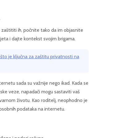
a
zaštititi ih, počnite tako da im objasnite
ijeta i dajte kontekst svojim brigama.
to je ključna za zaštitu privatnosti na
nternetu sada su važnije nego ikad. Kada se
teljske veze, napadači mogu sastaviti vaš
u stvarnom životu. Kao roditelj, neophodno je
 osobnih podataka na internetu.