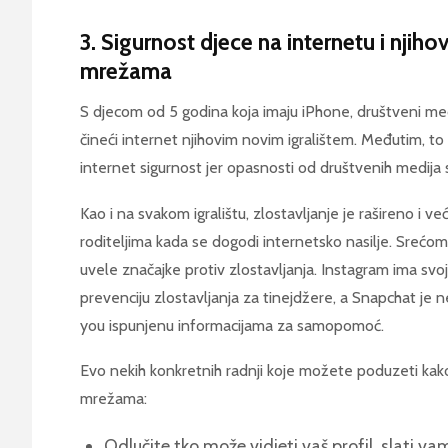
3. Sigurnost djece na internetu i njih
mrežama
S djecom od 5 godina koja imaju iPhone, društveni medij
čineći internet njihovim novim igralištem. Međutim, 
internet sigurnost jer opasnosti od društvenih medija 
Kao i na svakom igralištu, zlostavljanje je rašireno i ve
roditeljima kada se dogodi internetsko nasilje. Srećo
uvele značajke protiv zlostavljanja. Instagram ima sv
prevenciju zlostavljanja za tinejdžere, a Snapchat je 
you ispunjenu informacijama za samopomoć.
Evo nekih konkretnih radnji koje možete poduzeti kako 
mrežama:
Odlučite tko može vidjeti vaš profil, slati v