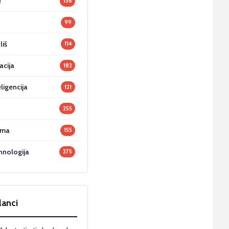
e
136
99
liš
114
acija
182
ligencija
121
255
oma
155
hnologija
275
lanci