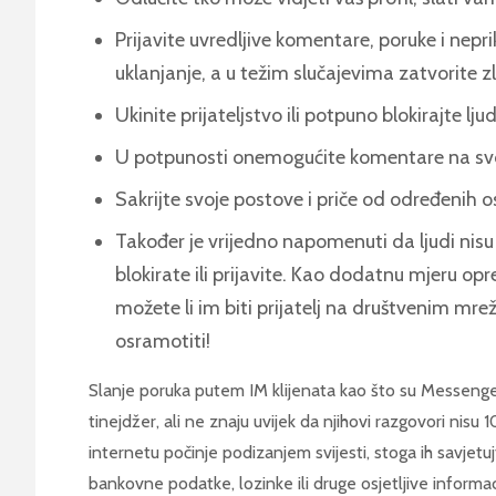
Prijavite uvredljive komentare, poruke i nepri
uklanjanje, a u težim slučajevima zatvorite 
Ukinite prijateljstvo ili potpuno blokirajte lju
U potpunosti onemogućite komentare na svoj
Sakrijte svoje postove i priče od određenih 
Također je vrijedno napomenuti da ljudi nisu 
blokirate ili prijavite. Kao dodatnu mjeru op
možete li im biti prijatelj na društvenim mr
osramotiti!
Slanje poruka putem IM klijenata kao što su Messenger
tinejdžer, ali ne znaju uvijek da njihovi razgovori nisu
internetu počinje podizanjem svijesti, stoga ih savjet
bankovne podatke, lozinke ili druge osjetljive informa