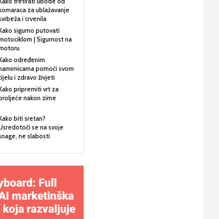
Kako tretirati ubode od
komaraca za ublažavanje
svrbeža i crvenila
Kako sigurno putovati
motociklom | Sigurnost na
motoru
Kako određenim
namirnicama pomoći svom
tijelu i zdravo živjeti
Kako pripremiti vrt za
proljeće nakon zime
Kako biti sretan?
Usredotoči se na svoje
snage, ne slabosti