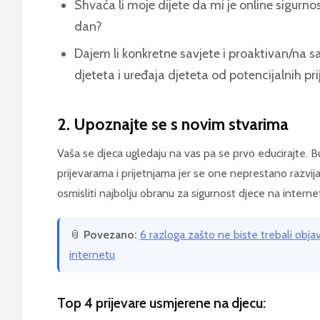
Shvaća li moje dijete da mi je online sigurno
dan?
Dajem li konkretne savjete i proaktivan/na s
djeteta i uređaja djeteta od potencijalnih pri
2. Upoznajte se s novim stvarima
Vaša se djeca ugledaju na vas pa se prvo educirajte. B
prijevarama i prijetnjama jer se one neprestano razvij
osmisliti najbolju obranu za sigurnost djece na interne
📎
Povezano:
6 razloga zašto ne biste trebali objavl
internetu
Top 4 prijevare usmjerene na djecu: