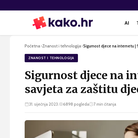
AI
Početna
Znanost i tehnologija
Sigurnost djece na internetu | 
›
›
ZNANOST I TEHNOLOGIJA
Sigurnost djece na in
savjeta za zaštitu dj
31. siječnja 2023.
6898
pogleda
7
min čitanja