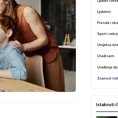
Ljubav i vez
Ljubimci
Priroda i oko
Sport i rekre
Umjetna inte
Uradi sam
Uređenje d
Znanost i te
Istaknuti č