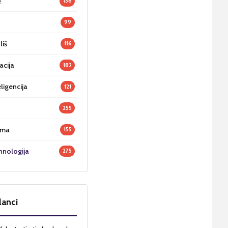
e
136
99
liš
116
acija
182
ligencija
121
255
oma
155
hnologija
275
lanci