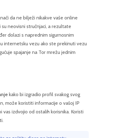
znači da ne bilježi nikakve vaše online
 su neovisni stručnjaci, a rezultate
đer dolazi s naprednim sigurnosnim
šu internetsku vezu ako ste prekinuti vezu
gućuje spajanje na Tor mrežu jednim
anje
kako bi izgradio profil svakog svog
un, može koristiti informacije o vašoj IP
 vas izdvojio od ostalih korisnika. Koristi
i.