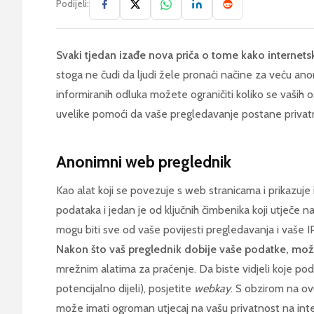
Podijeli:
Svaki tjedan izađe nova priča o tome kako internets
stoga ne čudi da ljudi žele pronaći načine za veću a
informiranih odluka možete ograničiti koliko se vaših os
uvelike pomoći da vaše pregledavanje postane privatn
Anonimni web preglednik
Kao alat koji se povezuje s web stranicama i prikazuje
podataka i jedan je od ključnih čimbenika koji utječe 
mogu biti sve od vaše povijesti pregledavanja i vaše 
Nakon što vaš preglednik dobije vaše podatke, može
mrežnim alatima za praćenje. Da biste vidjeli koje poda
potencijalno dijeli), posjetite
webkay
. S obzirom na ov
može imati ogroman utjecaj na vašu privatnost na int