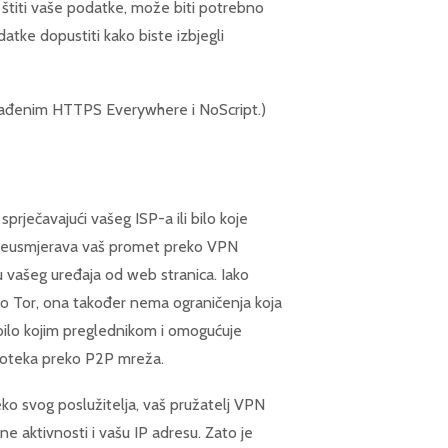
o štiti vaše podatke, može biti potrebno
atke dopustiti kako biste izbjegli
rađenim HTTPS Everywhere i NoScript.)
prječavajući vašeg ISP-a ili bilo koje
preusmjerava vaš promet preko VPN
iju vašeg uređaja od web stranica. Iako
o Tor, ona također nema ograničenja koja
bilo kojim preglednikom i omogućuje
datoteka preko P2P mreža.
 svog poslužitelja, vaš pružatelj VPN
ne aktivnosti i vašu IP adresu. Zato je