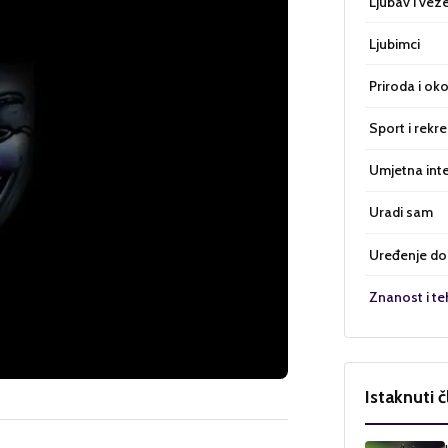
Ljubav i vez
Ljubimci
Priroda i oko
Sport i rekre
Umjetna inte
Uradi sam
Uređenje d
Znanost i te
Istaknuti č