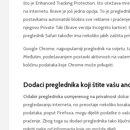
što je Enhanced Tracking Protection, što otežava mre
na internetu. Brave je još jedna opcija. To je pregle
postavkama automatski blokira sve reklame i praćenje. 
njegovu Private Tab (Brave verzija Incognito kartice).
preglednik Safari također ima nekoliko jakih zaštita pri
Google Chrome, najpopularniji preglednik na svijetu, t
Međutim, podešavanjem postavki aktivnosti na vašem
količinu podataka koje Chrome može prikupiti.
Dodaci preglednika koji štite vašu an
Odabir preglednika usmjerenog na privatnost
dobar 
pregledavanju interneta, no preostaje nekoliko koraka. 
podataka, poput Firefoxa, mogu dijeliti podatke o vašoj
praćenje. Zbog toga su dodaci preglednika tako ključni
prikriti neke od informacija koje on možda dijeli.