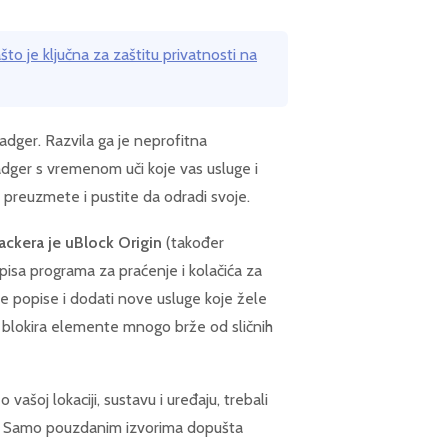
to je ključna za zaštitu privatnosti na
adger. Razvila ga je neprofitna
adger s vremenom uči koje vas usluge i
ga preuzmete i pustite da odradi svoje.
rackera je uBlock Origin
(također
isa programa za praćenje i kolačića za
te popise i dodati nove usluge koje žele
t i blokira elemente mnogo brže od sličnih
o vašoj lokaciji, sustavu i uređaju, trebali
e). Samo pouzdanim izvorima dopušta