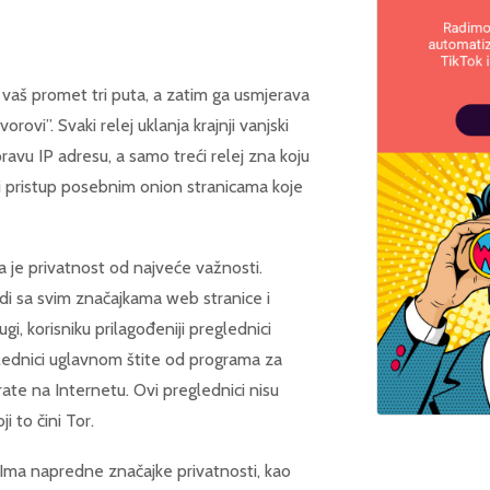
a vaš promet tri puta, a zatim ga usmjerava
vorovi”. Svaki relej uklanja krajnji vanjski
pravu IP adresu, a samo treći relej zna koju
i pristup posebnim onion stranicama koje
 je privatnost od najveće važnosti.
adi sa svim značajkama web stranice i
i, korisniku prilagođeniji preglednici
glednici uglavnom štite od programa za
rate na Internetu. Ovi preglednici nisu
i to čini Tor.
Ima napredne značajke privatnosti, kao