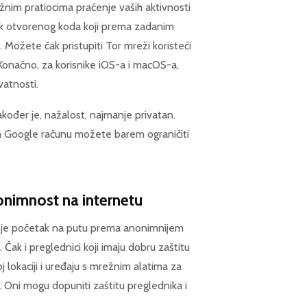
žnim pratiocima praćenje vaših aktivnosti
dnik otvorenog koda koji prema zadanim
Možete čak pristupiti Tor mreži koristeći
 Konačno, za korisnike iOS-a i macOS-a,
vatnosti.
akođer je, nažalost, najmanje privatan.
 Google računu možete barem ograničiti
onimnost na internetu
je početak na putu prema anonimnijem
Čak i preglednici koji imaju dobru zaštitu
 lokaciji i uređaju s mrežnim alatima za
. Oni mogu dopuniti zaštitu preglednika i