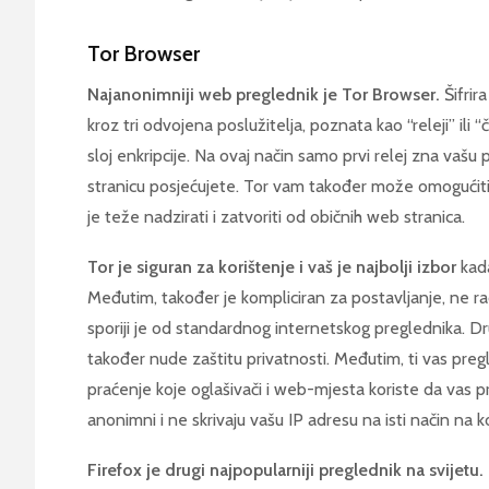
Tor Browser
Najanonimniji web preglednik je Tor Browser.
Šifrir
kroz tri odvojena poslužitelja, poznata kao “releji” ili “č
sloj enkripcije. Na ovaj način samo prvi relej zna vašu 
stranicu posjećujete. Tor vam također može omogućit
je teže nadzirati i zatvoriti od običnih web stranica.
Tor je siguran za korištenje i vaš je najbolji izbor
kada
Međutim, također je kompliciran za postavljanje, ne r
sporiji je od standardnog internetskog preglednika. Drug
također nude zaštitu privatnosti. Međutim, ti vas pre
praćenje koje oglašivači i web-mjesta koriste da vas p
anonimni i ne skrivaju vašu IP adresu na isti način na koj
Firefox je drugi najpopularniji preglednik na svijetu.