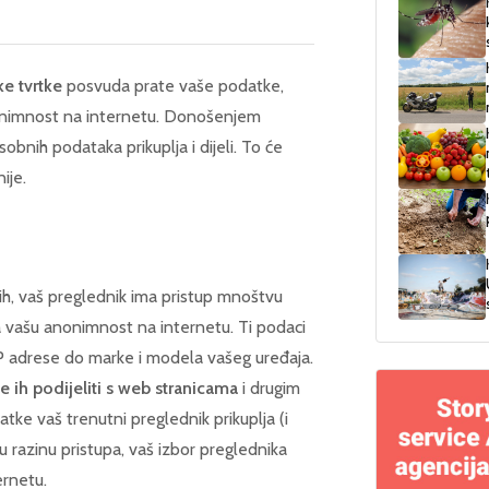
ke tvrtke
posvuda prate vaše podatke,
nonimnost na internetu. Donošenjem
obnih podataka prikuplja i dijeli. To će
ije.
 ih, vaš preglednik ima pristup mnoštvu
na vašu anonimnost na internetu. Ti podaci
IP adrese do marke i modela vašeg uređaja.
 ih podijeliti s web stranicama
i drugim
tke vaš trenutni preglednik prikuplja (i
u razinu pristupa, vaš izbor preglednika
ernetu.