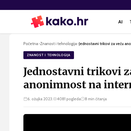
AI
Početna
Znanost i tehnologija
Jednostavni trikovi za veću an
›
›
ZNANOST I TEHNOLOGIJA
Jednostavni trikovi z
anonimnost na inter
6. ožujka 2023.
4081
pogleda
8
min čitanja