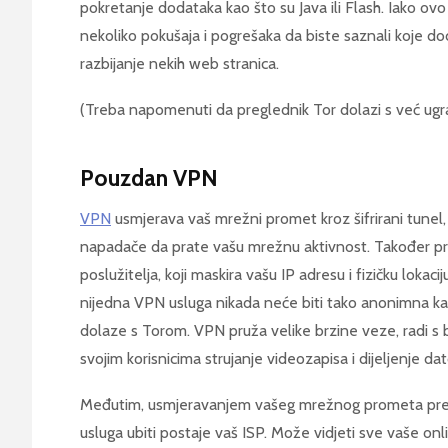
pokretanje dodataka kao što su Java ili Flash. Iako ov
nekoliko pokušaja i pogrešaka da biste saznali koje dod
razbijanje nekih web stranica.
(Treba napomenuti da preglednik Tor dolazi s već ug
Pouzdan VPN
VPN
usmjerava vaš mrežni promet kroz šifrirani tunel, s
napadače da prate vašu mrežnu aktivnost. Također 
poslužitelja, koji maskira vašu IP adresu i fizičku lokac
nijedna VPN usluga nikada neće biti tako anonimna ka
dolaze s Torom. VPN pruža velike brzine veze, radi s 
svojim korisnicima strujanje videozapisa i dijeljenje 
Međutim, usmjeravanjem vašeg mrežnog prometa preko
usluga ubiti postaje vaš ISP. Može vidjeti sve vaše onli