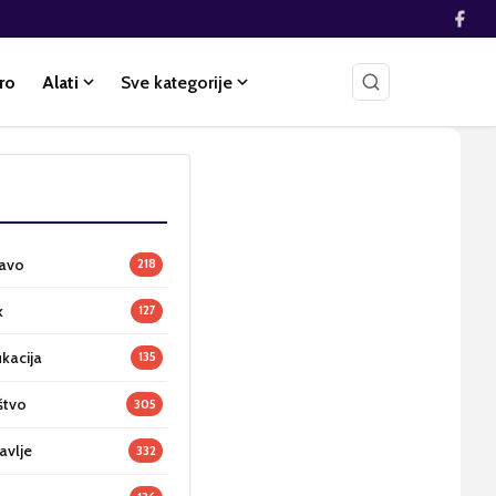
ro
Alati
Sve kategorije
ravo
218
k
127
ukacija
135
štvo
305
avlje
332