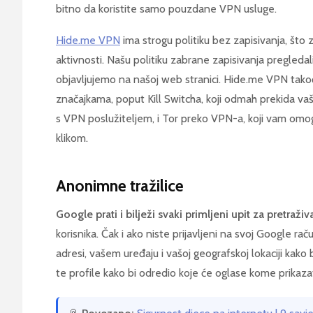
bitno da koristite samo pouzdane VPN usluge.
Hide.me VPN
ima strogu politiku bez zapisivanja, što 
aktivnosti. Našu politiku zabrane zapisivanja pregledali
objavljujemo na našoj web stranici. Hide.me VPN tako
značajkama, poput Kill Switcha, koji odmah prekida va
s VPN poslužiteljem, i Tor preko VPN-a, koji vam omo
klikom.
Anonimne tražilice
Google prati i bilježi svaki primljeni upit za pretraživ
korisnika. Čak i ako niste prijavljeni na svoj Google rač
adresi, vašem uređaju i vašoj geografskoj lokaciji kako bi
te profile kako bi odredio koje će oglase kome prikazat