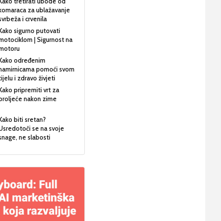
Kako tretirati ubode od
komaraca za ublažavanje
svrbeža i crvenila
Kako sigurno putovati
motociklom | Sigurnost na
motoru
Kako određenim
namirnicama pomoći svom
tijelu i zdravo živjeti
Kako pripremiti vrt za
proljeće nakon zime
Kako biti sretan?
Usredotoči se na svoje
snage, ne slabosti