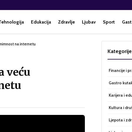
Tehnologija
Edukacija
Zdravlje
Ljubav
Sport
Gast
onimnost na internetu
Kategorije
a veću
Financije i p
netu
Gastro kuta
Karijera i ed
Kultura i dru
Ljepota i zdr