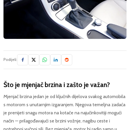
Podijeli:
Što je mjenjač brzina i zašto je važan?
Mjenjač brzina jedan je od ključnih dijelova svakog automobila
s motorom s unutarnjim izgaranjem. Njegova temeljna zadaća
je prenijeti snagu motora na kotače na najučinkovitiji mogući
način — prilagođavajući se brzini vožnje, nagibu ceste i
potrebnoj vučnoj sili. Bez mjenjača, motor bi radio samo u