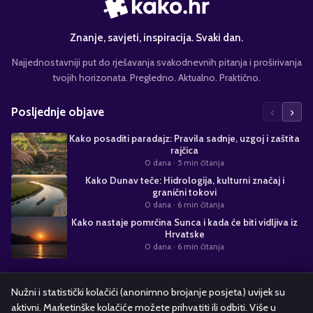
Znanje, savjeti, inspiracija. Svaki dan.
Najjednostavniji put do rješavanja svakodnevnih pitanja i proširivanja
tvojih horizonata. Pregledno. Aktualno. Praktično.
‹
›
Posljednje objave
Kako posaditi paradajz: Pravila sadnje, uzgoj i zaštita
rajčica
0 dana
· 5 min čitanja
Kako Dunav teče: Hidrologija, kulturni značaj i
granični tokovi
0 dana
· 6 min čitanja
Kako nastaje pomrčina Sunca i kada će biti vidljiva iz
Hrvatske
0 dana
· 6 min čitanja
Suradnja s nama
Nužni i statistički kolačići (anonimno brojanje posjeta) uvijek su
aktivni. Marketinške kolačiće možete prihvatiti ili odbiti. Više u
Alati i kalkulatori
Oglašavanje
Politika kolačića
Pravila privatnosti