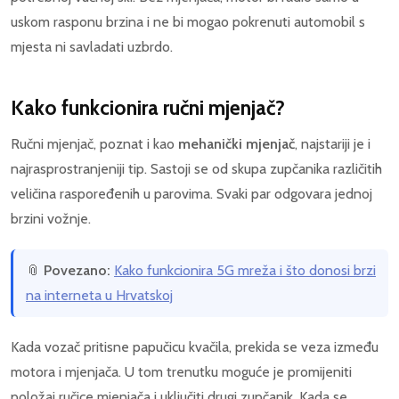
uskom rasponu brzina i ne bi mogao pokrenuti automobil s
mjesta ni savladati uzbrdo.
Kako funkcionira ručni mjenjač?
Ručni mjenjač, poznat i kao
mehanički mjenjač
, najstariji je i
najrasprostranjeniji tip. Sastoji se od skupa zupčanika različitih
veličina raspoređenih u parovima. Svaki par odgovara jednoj
brzini vožnje.
📎
Povezano:
Kako funkcionira 5G mreža i što donosi brzi
na interneta u Hrvatskoj
Kada vozač pritisne papučicu kvačila, prekida se veza između
motora i mjenjača. U tom trenutku moguće je promijeniti
položaj ručice mjenjača i uključiti drugi zupčanik. Kada se