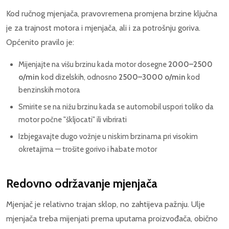
Kod ručnog mjenjača, pravovremena promjena brzine ključna
je za trajnost motora i mjenjača, ali i za potrošnju goriva.
Općenito pravilo je:
Mijenjajte na višu brzinu kada motor dosegne
2000–2500
o/min
kod dizelskih, odnosno
2500–3000 o/min
kod
benzinskih motora
Smirite se na nižu brzinu kada se automobil uspori toliko da
motor počne "škljocati" ili vibrirati
Izbjegavajte dugo vožnje u niskim brzinama pri visokim
okretajima — trošite gorivo i habate motor
Redovno održavanje mjenjača
Mjenjač je relativno trajan sklop, no zahtijeva pažnju. Ulje
mjenjača treba mijenjati prema uputama proizvođača, obično