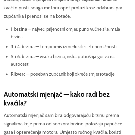
kvačilo pusti, snaga motora opet prolazi kroz odabrani par
zupčanika i prenosi se na kotače.
1. brzina
— najveći prijenosni omjer, puno vučne sile, mala
brzina
3. i 4. brzina
— kompromis između sile i ekonomičnosti
5. i 6. brzina
— visoka brzina, niska potrošnja goriva na
autocesti
Rikverc
— poseban zupčanik koji okreće smjer rotacije
Automatski mjenjač — kako radi bez
kvačila?
Automatski mjenjač sam bira odgovarajuću brzinu prema
signalima koje prima od senzora brzine, položaja papučice
gasa i opterećenja motora. Umjesto ručnog kvačila, koristi