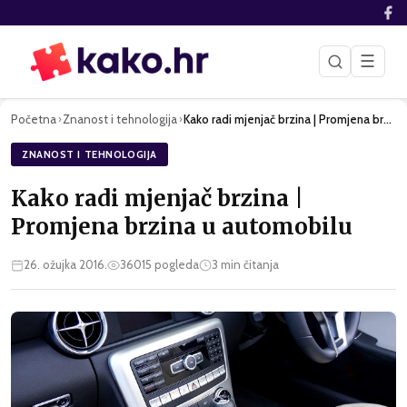
☰
Početna
Znanost i tehnologija
Kako radi mjenjač brzina | Promjena brzina u automobilu
›
›
ZNANOST I TEHNOLOGIJA
Kako radi mjenjač brzina |
Promjena brzina u automobilu
26. ožujka 2016.
36015
pogleda
3
min čitanja