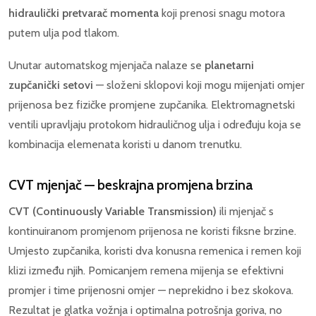
hidraulički pretvarač momenta
koji prenosi snagu motora
putem ulja pod tlakom.
Unutar automatskog mjenjača nalaze se
planetarni
zupčanički setovi
— složeni sklopovi koji mogu mijenjati omjer
prijenosa bez fizičke promjene zupčanika. Elektromagnetski
ventili upravljaju protokom hidrauličnog ulja i određuju koja se
kombinacija elemenata koristi u danom trenutku.
CVT mjenjač — beskrajna promjena brzina
CVT (Continuously Variable Transmission)
ili mjenjač s
kontinuiranom promjenom prijenosa ne koristi fiksne brzine.
Umjesto zupčanika, koristi dva konusna remenica i remen koji
klizi između njih. Pomicanjem remena mijenja se efektivni
promjer i time prijenosni omjer — neprekidno i bez skokova.
Rezultat je glatka vožnja i optimalna potrošnja goriva, no