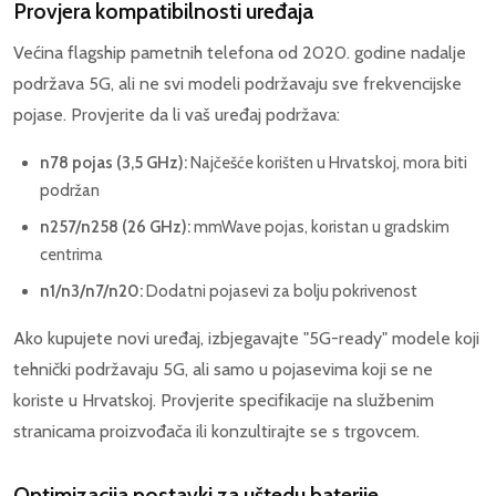
Provjera kompatibilnosti uređaja
Većina flagship pametnih telefona od 2020. godine nadalje
podržava 5G, ali ne svi modeli podržavaju sve frekvencijske
pojase. Provjerite da li vaš uređaj podržava:
n78 pojas (3,5 GHz):
Najčešće korišten u Hrvatskoj, mora biti
podržan
n257/n258 (26 GHz):
mmWave pojas, koristan u gradskim
centrima
n1/n3/n7/n20:
Dodatni pojasevi za bolju pokrivenost
Ako kupujete novi uređaj, izbjegavajte "5G-ready" modele koji
tehnički podržavaju 5G, ali samo u pojasevima koji se ne
koriste u Hrvatskoj. Provjerite specifikacije na službenim
stranicama proizvođača ili konzultirajte se s trgovcem.
Optimizacija postavki za uštedu baterije