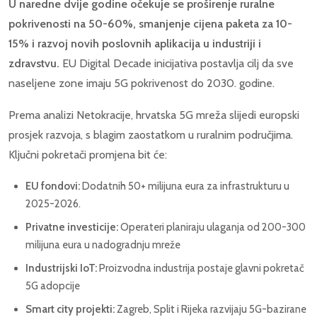
U naredne dvije godine očekuje se proširenje ruralne
pokrivenosti na 50-60%, smanjenje cijena paketa za 10-
15% i razvoj novih poslovnih aplikacija u industriji i
zdravstvu.
EU Digital Decade inicijativa postavlja cilj da sve
naseljene zone imaju 5G pokrivenost do 2030. godine.
Prema analizi Netokracije, hrvatska 5G mreža slijedi europski
prosjek razvoja, s blagim zaostatkom u ruralnim područjima.
Ključni pokretači promjena bit će:
EU fondovi:
Dodatnih 50+ milijuna eura za infrastrukturu u
2025-2026.
Privatne investicije:
Operateri planiraju ulaganja od 200-300
milijuna eura u nadogradnju mreže
Industrijski IoT:
Proizvodna industrija postaje glavni pokretač
5G adopcije
Smart city projekti:
Zagreb, Split i Rijeka razvijaju 5G-bazirane