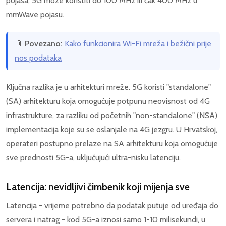
pojasa, 5G može koristiti do 100 MHz ili čak 400 MHz u
mmWave pojasu.
📎
Povezano:
Kako funkcionira Wi-Fi mreža i bežični prije
nos podataka
Ključna razlika je u arhitekturi mreže. 5G koristi "standalone"
(SA) arhitekturu koja omogućuje potpunu neovisnost od 4G
infrastrukture, za razliku od početnih "non-standalone" (NSA)
implementacija koje su se oslanjale na 4G jezgru. U Hrvatskoj,
operateri postupno prelaze na SA arhitekturu koja omogućuje
sve prednosti 5G-a, uključujući ultra-nisku latenciju.
Latencija: nevidljivi čimbenik koji mijenja sve
Latencija - vrijeme potrebno da podatak putuje od uređaja do
servera i natrag - kod 5G-a iznosi samo 1-10 milisekundi, u