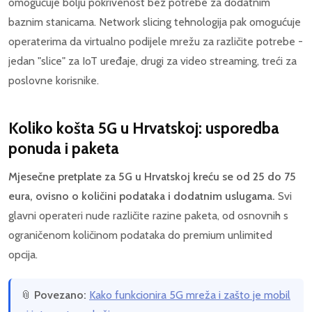
omogućuje bolju pokrivenost bez potrebe za dodatnim
baznim stanicama. Network slicing tehnologija pak omogućuje
operaterima da virtualno podijele mrežu za različite potrebe -
jedan "slice" za IoT uređaje, drugi za video streaming, treći za
poslovne korisnike.
Koliko košta 5G u Hrvatskoj: usporedba
ponuda i paketa
Mjesečne pretplate za 5G u Hrvatskoj kreću se od 25 do 75
eura, ovisno o količini podataka i dodatnim uslugama.
Svi
glavni operateri nude različite razine paketa, od osnovnih s
ograničenom količinom podataka do premium unlimited
opcija.
📎
Povezano:
Kako funkcionira 5G mreža i zašto je mobil