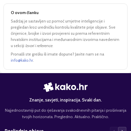
O ovom članku
Sadržaj je sastavljen uz pomoć umjetne inteligencije i
pregledan kroz uredničku kontrolu kvalitete prije objave. Sve
činjenice, brojke i izvori provjereni su prema referentnim
hrvatskim institucijama i međunarodnim izvorima navedenim
u sekciji
Izvori i reference
.
Pronašli ste grešku ili imate dopune? Javite nam se na
info@kako.hr
.
Znanje, savjeti, inspiracija. Svaki dan.
Najjednostavniji put do rješavanja svakodnevnih pitanja i proširivanja
tvojih horizonata. Pregledno. Aktualno. Praktično.
‹
›
Posljednje objave