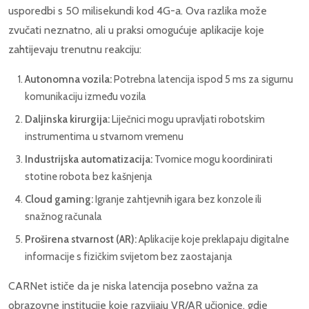
usporedbi s 50 milisekundi kod 4G-a. Ova razlika može
zvučati neznatno, ali u praksi omogućuje aplikacije koje
zahtijevaju trenutnu reakciju:
Autonomna vozila:
Potrebna latencija ispod 5 ms za sigurnu
komunikaciju između vozila
Daljinska kirurgija:
Liječnici mogu upravljati robotskim
instrumentima u stvarnom vremenu
Industrijska automatizacija:
Tvornice mogu koordinirati
stotine robota bez kašnjenja
Cloud gaming:
Igranje zahtjevnih igara bez konzole ili
snažnog računala
Proširena stvarnost (AR):
Aplikacije koje preklapaju digitalne
informacije s fizičkim svijetom bez zaostajanja
CARNet ističe da je niska latencija posebno važna za
obrazovne institucije koje razvijaju VR/AR učionice, gdje