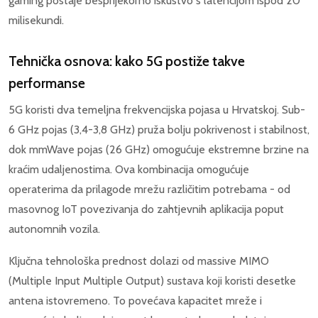
gaming postaje besprijekorno iskustvo s latencijom ispod 20
milisekundi.
Tehnička osnova: kako 5G postiže takve
performanse
5G koristi dva temeljna frekvencijska pojasa u Hrvatskoj. Sub-
6 GHz pojas (3,4-3,8 GHz) pruža bolju pokrivenost i stabilnost,
dok mmWave pojas (26 GHz) omogućuje ekstremne brzine na
kraćim udaljenostima. Ova kombinacija omogućuje
operaterima da prilagode mrežu različitim potrebama - od
masovnog IoT povezivanja do zahtjevnih aplikacija poput
autonomnih vozila.
Ključna tehnološka prednost dolazi od massive MIMO
(Multiple Input Multiple Output) sustava koji koristi desetke
antena istovremeno. To povećava kapacitet mreže i