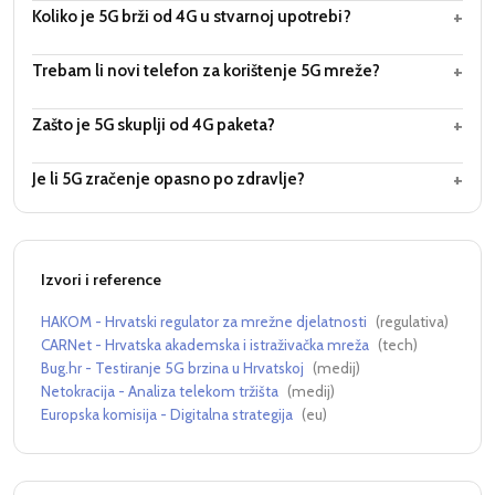
+
Koliko je 5G brži od 4G u stvarnoj upotrebi?
+
Trebam li novi telefon za korištenje 5G mreže?
+
Zašto je 5G skuplji od 4G paketa?
+
Je li 5G zračenje opasno po zdravlje?
Izvori i reference
HAKOM - Hrvatski regulator za mrežne djelatnosti
(
regulativa
)
CARNet - Hrvatska akademska i istraživačka mreža
(
tech
)
Bug.hr - Testiranje 5G brzina u Hrvatskoj
(
medij
)
Netokracija - Analiza telekom tržišta
(
medij
)
Europska komisija - Digitalna strategija
(
eu
)