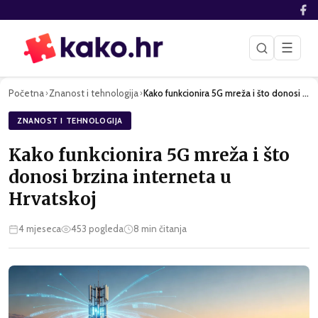
☰
Početna
Znanost i tehnologija
Kako funkcionira 5G mreža i što donosi brzina interneta u Hr…
›
›
ZNANOST I TEHNOLOGIJA
Kako funkcionira 5G mreža i što
donosi brzina interneta u
Hrvatskoj
4 mjeseca
453
pogleda
8
min čitanja