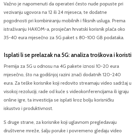
Važno je napomenuti da operateri često nude popuste pri
vezivanju ugovora na 12 ili 24 mjeseca, te dodatne
pogodnosti pri kombiniranju mobilnih i fiksnih usluga. Prema
istraživanju HAKOM-a, prosječan hrvatski korisnik plaća oko
35-40 eura mjesečno za 5G paket s 80-100 GB podataka.
Isplati li se prelazak na 5G: analiza troškova i koristi
Premija za 5G u odnosu na 4G pakete iznosi 10-20 eura
mjesečno, što na godišnjoj razini znači dodatnih 120-240
eura. Za teške korisnike koji redovito streamaju video sadržaj u
visokoj rezoluciji, rade od kuće s videokonferencijama ili igraju
online igre, ta investicija se isplati kroz bolju korisničku
iskustvo i produktivnost.
S druge strane, za korisnike koji uglavnom pregledavaju
društvene mreže, šalju poruke i povremeno gledaju video