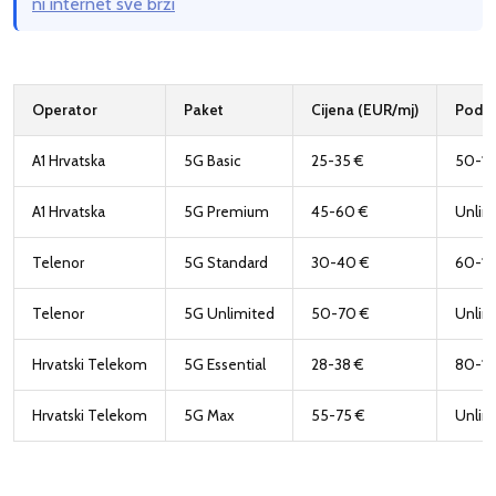
ni internet sve brži
Operator
Paket
Cijena (EUR/mj)
Podac
A1 Hrvatska
5G Basic
25-35 €
50-1
A1 Hrvatska
5G Premium
45-60 €
Unlim
Telenor
5G Standard
30-40 €
60-1
Telenor
5G Unlimited
50-70 €
Unlim
Hrvatski Telekom
5G Essential
28-38 €
80-12
Hrvatski Telekom
5G Max
55-75 €
Unlim