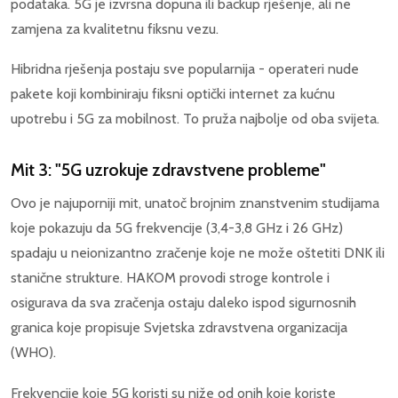
podataka. 5G je izvrsna dopuna ili backup rješenje, ali ne
zamjena za kvalitetnu fiksnu vezu.
Hibridna rješenja postaju sve popularnija - operateri nude
pakete koji kombiniraju fiksni optički internet za kućnu
upotrebu i 5G za mobilnost. To pruža najbolje od oba svijeta.
Mit 3: "5G uzrokuje zdravstvene probleme"
Ovo je najuporniji mit, unatoč brojnim znanstvenim studijama
koje pokazuju da 5G frekvencije (3,4-3,8 GHz i 26 GHz)
spadaju u neionizantno zračenje koje ne može oštetiti DNK ili
stanične strukture. HAKOM provodi stroge kontrole i
osigurava da sva zračenja ostaju daleko ispod sigurnosnih
granica koje propisuje Svjetska zdravstvena organizacija
(WHO).
Frekvencije koje 5G koristi su niže od onih koje koriste