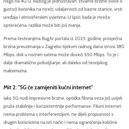
nego na 4G-u. Razlog je jednostavan: stvarne brzine ovise o
gustoći korisnika na mreži, udaljenosti od bazne stanice, vrsti
uređaja i atmosferskim uvjetima. U špici, kada je mreža
opterećena, razlika može biti još manja.
Prema testiranjima Bug.hr portala iz 2025. godine, prosječna
brzina preuzimanja u Zagrebu tijekom radnog dana iznosi 380
Mbps, dok u noćnim satima može doseći 550 Mbps. To je i
dalje dramatično poboljšanje, ali daleko od teorijskog
maksimuma.
Mit 2: "5G će zamijeniti kućni internet"
Iako 5G nudi impresivne brzine, optička fiksna veza još uvijek
pruža stabilnije i konzistentnije performanse. Fiksni internet
nema problema s interferencijom, ne dijeli propusnost s
drugim korisnicima na isti način i nema ograničenja količine