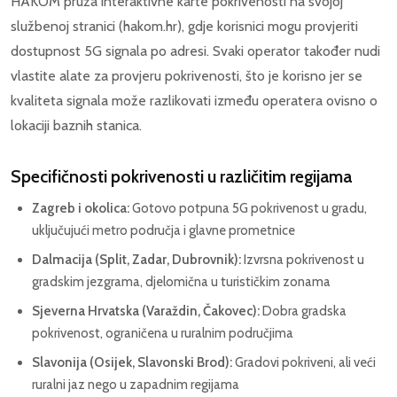
HAKOM pruža interaktivne karte pokrivenosti na svojoj
službenoj stranici (hakom.hr), gdje korisnici mogu provjeriti
dostupnost 5G signala po adresi. Svaki operator također nudi
vlastite alate za provjeru pokrivenosti, što je korisno jer se
kvaliteta signala može razlikovati između operatera ovisno o
lokaciji baznih stanica.
Specifičnosti pokrivenosti u različitim regijama
Zagreb i okolica:
Gotovo potpuna 5G pokrivenost u gradu,
uključujući metro područja i glavne prometnice
Dalmacija (Split, Zadar, Dubrovnik):
Izvrsna pokrivenost u
gradskim jezgrama, djelomična u turističkim zonama
Sjeverna Hrvatska (Varaždin, Čakovec):
Dobra gradska
pokrivenost, ograničena u ruralnim područjima
Slavonija (Osijek, Slavonski Brod):
Gradovi pokriveni, ali veći
ruralni jaz nego u zapadnim regijama