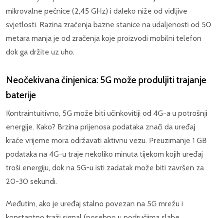
mikrovalne pećnice (2,45 GHz) i daleko niže od vidljive
svjetlosti. Razina zračenja bazne stanice na udaljenosti od 50
metara manja je od zračenja koje proizvodi mobilni telefon
dok ga držite uz uho.
Neočekivana činjenica: 5G može produljiti trajanje
baterije
Kontraintuitivno, 5G može biti učinkovitiji od 4G-a u potrošnji
energije. Kako? Brzina prijenosa podataka znači da uređaj
kraće vrijeme mora održavati aktivnu vezu. Preuzimanje 1 GB
podataka na 4G-u traje nekoliko minuta tijekom kojih uređaj
troši energiju, dok na 5G-u isti zadatak može biti završen za
20-30 sekundi.
Međutim, ako je uređaj stalno povezan na 5G mrežu i
konstantno traži signal (posebno u područjima slabe