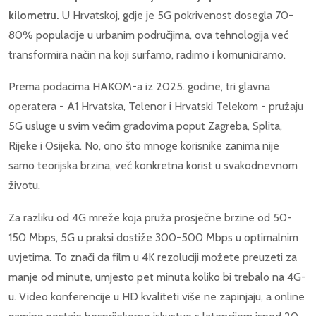
kilometru.
U Hrvatskoj, gdje je 5G pokrivenost dosegla 70-
80% populacije u urbanim područjima, ova tehnologija već
transformira način na koji surfamo, radimo i komuniciramo.
Prema podacima HAKOM-a iz 2025. godine, tri glavna
operatera - A1 Hrvatska, Telenor i Hrvatski Telekom - pružaju
5G usluge u svim većim gradovima poput Zagreba, Splita,
Rijeke i Osijeka. No, ono što mnoge korisnike zanima nije
samo teorijska brzina, već konkretna korist u svakodnevnom
životu.
Za razliku od 4G mreže koja pruža prosječne brzine od 50-
150 Mbps, 5G u praksi dostiže 300-500 Mbps u optimalnim
uvjetima. To znači da film u 4K rezoluciji možete preuzeti za
manje od minute, umjesto pet minuta koliko bi trebalo na 4G-
u. Video konferencije u HD kvaliteti više ne zapinjaju, a online