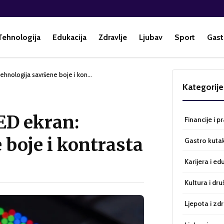
Tehnologija
Edukacija
Zdravlje
Ljubav
Sport
Gast
Tehnologija savršene boje i kon…
Kategorije
ED ekran:
Financije i p
 boje i kontrasta
Gastro kuta
Karijera i ed
Kultura i dru
Ljepota i zdr