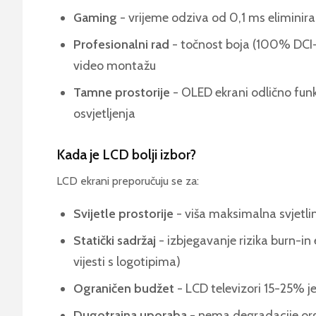
Gaming
- vrijeme odziva od 0,1 ms eliminira
Profesionalni rad
- točnost boja (100% DCI-
video montažu
Tamne prostorije
- OLED ekrani odlično funk
osvjetljenja
Kada je LCD bolji izbor?
LCD ekrani preporučuju se za:
Svijetle prostorije
- viša maksimalna svjetlin
Statički sadržaj
- izbjegavanje rizika burn-in e
vijesti s logotipima)
Ograničen budžet
- LCD televizori 15-25% jef
Dugotrajna uporaba
- nema degradacije org