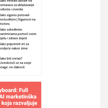
Kako tretirati ubode od
komaraca za ublažavanje
svrbeža i crvenila
Kako sigurno putovati
motociklom | Sigurnost na
motoru
Kako određenim
namirnicama pomoći svom
tijelu i zdravo živjeti
Kako pripremiti vrt za
proljeće nakon zime
Kako biti sretan?
Usredotoči se na svoje
snage, ne slabosti