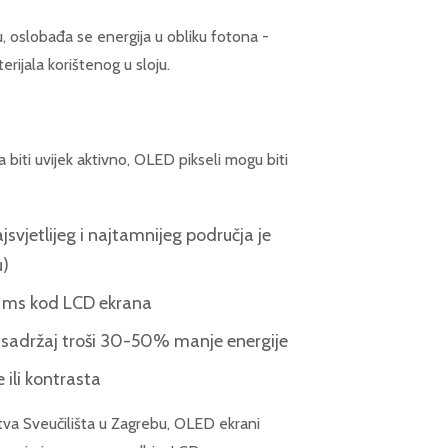
u, oslobađa se energija u obliku fotona -
erijala korištenog u sloju.
biti uvijek aktivno, OLED pikseli mogu biti
svjetlijeg i najtamnijeg područja je
u)
5 ms kod LCD ekrana
sadržaj troši 30-50% manje energije
 ili kontrasta
stva Sveučilišta u Zagrebu, OLED ekrani