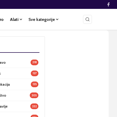
ro
Alati
Sve kategorije
ravo
218
k
127
ukacija
135
štvo
305
avlje
332