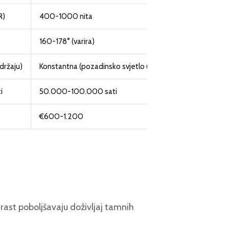
R)
400-1000 nita
160-178° (varira)
adržaju)
Konstantna (pozadinsko svjetlo uvijek aktivno)
i
50.000-100.000 sati
€600-1.200
trast poboljšavaju doživljaj tamnih