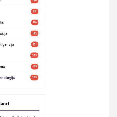
e
136
99
liš
116
acija
182
ligencija
121
255
oma
155
hnologija
275
lanci