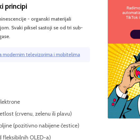
 principi
inescencije - organski materijali
jom. Svaki piksel sastoji se od tri sub-
 gase.
a modernim televizorima i mobitelima
elektrone
etlost (crvenu, zelenu ili plavu)
pljine (pozitivno nabijene čestice)
d fleksibilnih OLED-a)