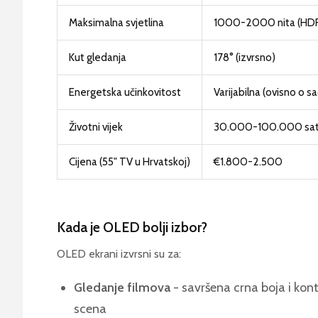
Maksimalna svjetlina
1000-2000 nita (HD
Kut gledanja
178° (izvrsno)
Energetska učinkovitost
Varijabilna (ovisno o s
Životni vijek
30.000-100.000 sat
Cijena (55" TV u Hrvatskoj)
€1.800-2.500
Kada je OLED bolji izbor?
OLED ekrani izvrsni su za:
Gledanje filmova
- savršena crna boja i kon
scena