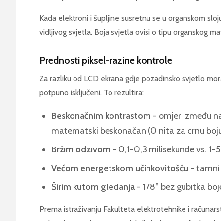
Kada elektroni i šupljine susretnu se u organskom sloj
vidljivog svjetla. Boja svjetla ovisi o tipu organskog mat
Prednosti piksel-razine kontrole
Za razliku od LCD ekrana gdje pozadinsko svjetlo mora 
potpuno isključeni. To rezultira:
Beskonačnim kontrastom
- omjer između naj
matematski beskonačan (0 nita za crnu boj
Bržim odzivom
- 0,1-0,3 milisekunde vs. 1-
Većom energetskom učinkovitošću
- tamni 
Širim kutom gledanja
- 178° bez gubitka boje
Prema istraživanju Fakulteta elektrotehnike i računar