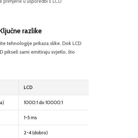
ne primjene u usporedbi s LCD
ljučne razlike
ite tehnologije prikaza slike. Dok LCD
D pikseli sami emitiraju svjetlo, što
LCD
a)
1000:1 do 10000:1
1-5 ms
2-4 (dobro)