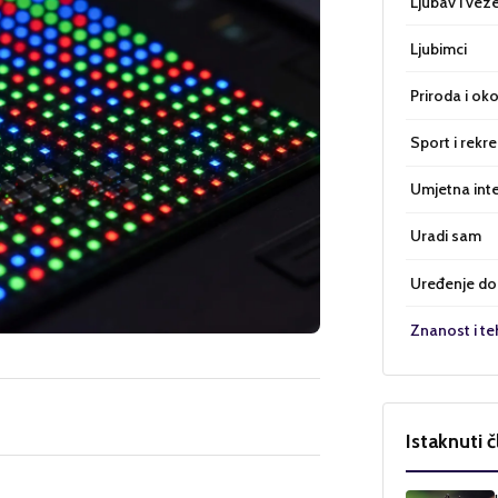
Ljubav i vez
Ljubimci
Priroda i oko
Sport i rekre
Umjetna inte
Uradi sam
Uređenje d
Znanost i te
Istaknuti č