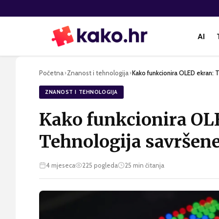
AI
Početna
Znanost i tehnologija
Kako funkcionira OLED ekran: 
›
›
ZNANOST I TEHNOLOGIJA
Kako funkcionira OL
Tehnologija savršene
4 mjeseca
225
pogleda
25
min čitanja