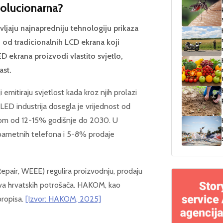
volucionarna?
ljaju najnapredniju tehnologiju prikaza
 od tradicionalnih LCD ekrana koji
D ekrana proizvodi vlastito svjetlo,
ast.
emitiraju svjetlost kada kroz njih prolazi
LED industrija dosegla je vrijednost od
astom od 12-15% godišnje do 2030. U
pametnih telefona i 5-8% prodaje
Repair, WEEE) regulira proizvodnju, prodaju
ava hrvatskih potrošača. HAKOM, kao
propisa.
[Izvor: HAKOM, 2025]