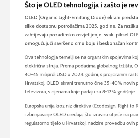
Što je OLED tehnologija i zašto je re
OLED (Organic Light-Emitting Diode) ekrani predstav
slike dostupnu potrošačima 2025. godine. Za razliku
zahtijevaju pozadinsko osvjetljenje, svaki piksel OLE
omogućujući savršeno crnu boju i beskonačan kontr
Ova tehnologija temelji se na organskim spojevima koji 
električna struja. Prema podacima globalnog tržišta, O
40-45 milijardi USD u 2024. godini, s projiciranim r
Hrvatskoj, OLED ekrani trenutno čine 35-40% novih 
televizora, s cijenama koje padaju za 8-12% godišnje.
Europska unija kroz niz direktiva (Ecodesign, Right to 
i zbrinjavanje OLED uređaja, što izravno utječe na pr
regulatorno tijelo u Hrvatskoj, nadzire provedbu ovih 