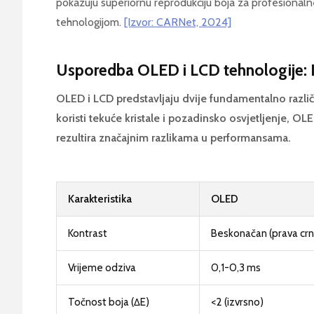
pokazuju superiornu reprodukciju boja za profesional
tehnologijom.
[Izvor: CARNet, 2024]
Usporedba OLED i LCD tehnologije: K
OLED i LCD predstavljaju dvije fundamentalno različ
koristi tekuće kristale i pozadinsko osvjetljenje, OLE
rezultira značajnim razlikama u performansama.
Karakteristika
OLED
Kontrast
Beskonačan (prava crn
Vrijeme odziva
0,1-0,3 ms
Točnost boja (ΔE)
<2 (izvrsno)