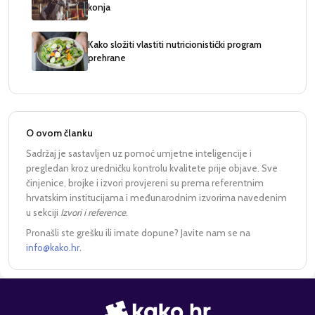
konja
Kako složiti vlastiti nutricionistički program
prehrane
O ovom članku
Sadržaj je sastavljen uz pomoć umjetne inteligencije i
pregledan kroz uredničku kontrolu kvalitete prije objave. Sve
činjenice, brojke i izvori provjereni su prema referentnim
hrvatskim institucijama i međunarodnim izvorima navedenim
u sekciji
Izvori i reference
.
Pronašli ste grešku ili imate dopune? Javite nam se na
info@kako.hr
.