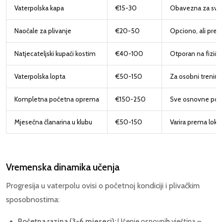
Vaterpolska kapa
€15-30
Obavezna za sve 
Naočale za plivanje
€20-50
Opciono, ali pre
Natjecateljski kupaći kostim
€40-100
Otporan na fizičku
Vaterpolska lopta
€50-150
Za osobni trening
Kompletna početna oprema
€150-250
Sve osnovne pot
Mjesečna članarina u klubu
€50-150
Varira prema lokaci
Vremenska dinamika učenja
Progresija u vaterpolu ovisi o početnoj kondiciji i plivačkim
sposobnostima:
Početna razina (3-6 mjeseci):
Učenje osnovnih vještina –