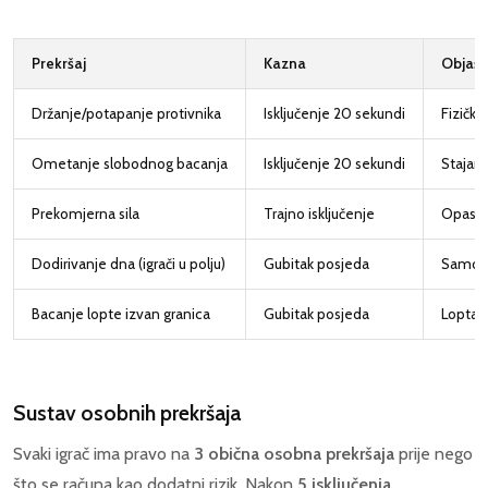
Prekršaj
Kazna
Objašn
Držanje/potapanje protivnika
Isključenje 20 sekundi
Fizičko
Ometanje slobodnog bacanja
Isključenje 20 sekundi
Stajanj
Prekomjerna sila
Trajno isključenje
Opasna 
Dodirivanje dna (igrači u polju)
Gubitak posjeda
Samo vr
Bacanje lopte izvan granica
Gubitak posjeda
Lopta p
Sustav osobnih prekršaja
Svaki igrač ima pravo na
3 obična osobna prekršaja
prije nego
što se računa kao dodatni rizik. Nakon
5 isključenja