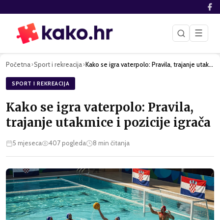
☰
Početna
Sport i rekreacija
Kako se igra vaterpolo: Pravila, trajanje utakmice i pozicij…
›
›
SPORT I REKREACIJA
Kako se igra vaterpolo: Pravila,
trajanje utakmice i pozicije igrača
5 mjeseca
407
pogleda
8
min čitanja