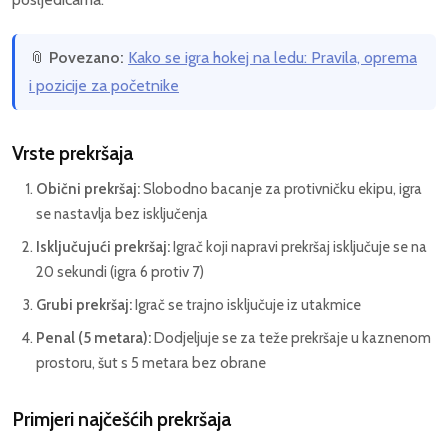
📎
Povezano:
Kako se igra hokej na ledu: Pravila, oprema
i pozicije za početnike
Vrste prekršaja
Obični prekršaj:
Slobodno bacanje za protivničku ekipu, igra
se nastavlja bez isključenja
Isključujući prekršaj:
Igrač koji napravi prekršaj isključuje se na
20 sekundi (igra 6 protiv 7)
Grubi prekršaj:
Igrač se trajno isključuje iz utakmice
Penal (5 metara):
Dodjeljuje se za teže prekršaje u kaznenom
prostoru, šut s 5 metara bez obrane
Primjeri najčešćih prekršaja