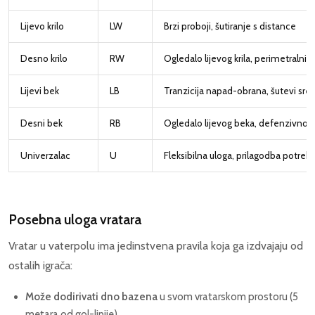
Lijevo krilo
LW
Brzi proboji, šutiranje s distance
Desno krilo
RW
Ogledalo lijevog krila, perimetralni š
Lijevi bek
LB
Tranzicija napad-obrana, šutevi sre
Desni bek
RB
Ogledalo lijevog beka, defenzivno p
Univerzalac
U
Fleksibilna uloga, prilagodba potre
Posebna uloga vratara
Vratar u vaterpolu ima jedinstvena pravila koja ga izdvajaju od
ostalih igrača:
Može dodirivati dno bazena
u svom vratarskom prostoru (5
metara od gol-linije)