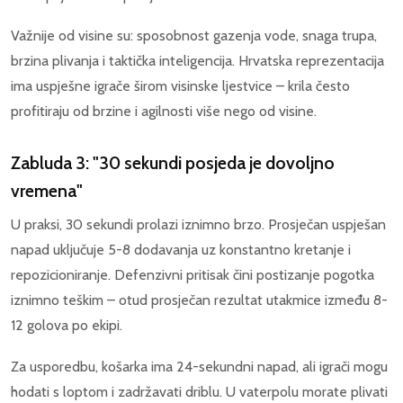
Važnije od visine su: sposobnost gazenja vode, snaga trupa,
brzina plivanja i taktička inteligencija. Hrvatska reprezentacija
ima uspješne igrače širom visinske ljestvice – krila često
profitiraju od brzine i agilnosti više nego od visine.
Zabluda 3: "30 sekundi posjeda je dovoljno
vremena"
U praksi, 30 sekundi prolazi iznimno brzo. Prosječan uspješan
napad uključuje 5-8 dodavanja uz konstantno kretanje i
repozicioniranje. Defenzivni pritisak čini postizanje pogotka
iznimno teškim – otud prosječan rezultat utakmice između 8-
12 golova po ekipi.
Za usporedbu, košarka ima 24-sekundni napad, ali igrači mogu
hodati s loptom i zadržavati driblu. U vaterpolu morate plivati