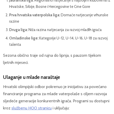
Jadranska liga:
Regionalno natjecanje s najboljim klubovima iz
Hrvatske, Srbije, Bosne i Hercegovine te Crne Gore
Prva hrvatska vaterpolska liga:
Domaće natjecanje vrhunske
razine
Druga liga:
Niža razina natjecanja za razvoj mlađih igrača
Omladinske lige:
Kategorije U-12, U-14, U-16, U-18 za razvoj
talenta
Sezona obično traje od rujna do lipnja, s pauzom tijekom
ljetnih mjeseci.
Ulaganje u mlade naraštaje
Hrvatski olimpijski odbor pokrenuo je inicijativu za povećano
financiranje programa za mlade vaterpolaše s ciljem razvoja
sljedeće generacije konkurentnih igrača. Programi su dostupni
kroz
službenu HOO stranicu
i uključuju: