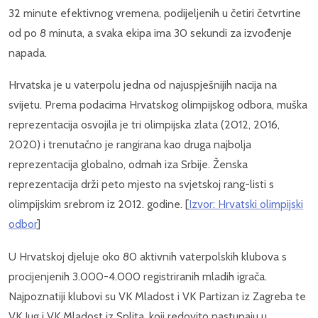
32 minute efektivnog vremena, podijeljenih u četiri četvrtine
od po 8 minuta, a svaka ekipa ima 30 sekundi za izvođenje
napada.
Hrvatska je u vaterpolu jedna od najuspješnijih nacija na
svijetu. Prema podacima Hrvatskog olimpijskog odbora, muška
reprezentacija osvojila je tri olimpijska zlata (2012, 2016,
2020) i trenutačno je rangirana kao druga najbolja
reprezentacija globalno, odmah iza Srbije. Ženska
reprezentacija drži peto mjesto na svjetskoj rang-listi s
olimpijskim srebrom iz 2012. godine. [
Izvor: Hrvatski olimpijski
odbor
]
U Hrvatskoj djeluje oko 80 aktivnih vaterpolskih klubova s
procijenjenih 3.000-4.000 registriranih mladih igrača.
Najpoznatiji klubovi su VK Mladost i VK Partizan iz Zagreba te
VK Jug i VK Mladost iz Splita, koji redovito nastupaju u