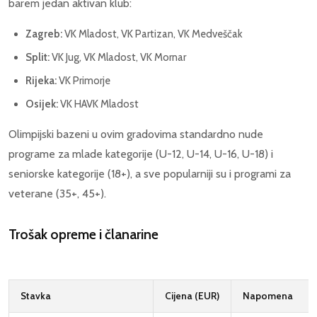
barem jedan aktivan klub:
Zagreb:
VK Mladost, VK Partizan, VK Medveščak
Split:
VK Jug, VK Mladost, VK Mornar
Rijeka:
VK Primorje
Osijek:
VK HAVK Mladost
Olimpijski bazeni u ovim gradovima standardno nude
programe za mlade kategorije (U-12, U-14, U-16, U-18) i
seniorske kategorije (18+), a sve popularniji su i programi za
veterane (35+, 45+).
Trošak opreme i članarine
Stavka
Cijena (EUR)
Napomena