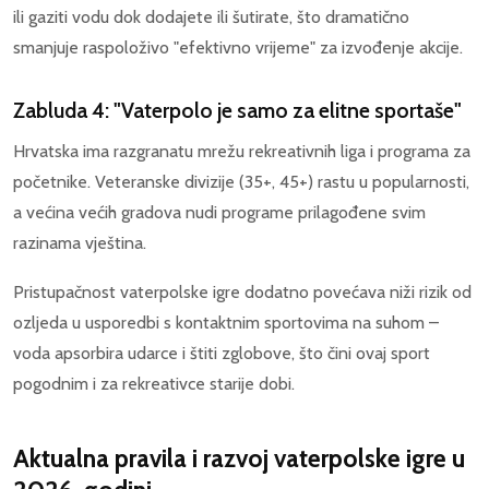
ili gaziti vodu dok dodajete ili šutirate, što dramatično
smanjuje raspoloživo "efektivno vrijeme" za izvođenje akcije.
Zabluda 4: "Vaterpolo je samo za elitne sportaše"
Hrvatska ima razgranatu mrežu rekreativnih liga i programa za
početnike. Veteranske divizije (35+, 45+) rastu u popularnosti,
a većina većih gradova nudi programe prilagođene svim
razinama vještina.
Pristupačnost vaterpolske igre dodatno povećava niži rizik od
ozljeda u usporedbi s kontaktnim sportovima na suhom –
voda apsorbira udarce i štiti zglobove, što čini ovaj sport
pogodnim i za rekreativce starije dobi.
Aktualna pravila i razvoj vaterpolske igre u