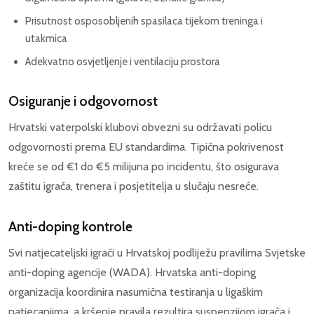
Prisutnost osposobljenih spasilaca tijekom treninga i
utakmica
Adekvatno osvjetljenje i ventilaciju prostora
Osiguranje i odgovornost
Hrvatski vaterpolski klubovi obvezni su održavati policu
odgovornosti prema EU standardima. Tipična pokrivenost
kreće se od €1 do €5 milijuna po incidentu, što osigurava
zaštitu igrača, trenera i posjetitelja u slučaju nesreće.
Anti-doping kontrole
Svi natjecateljski igrači u Hrvatskoj podliježu pravilima Svjetske
anti-doping agencije (WADA). Hrvatska anti-doping
organizacija koordinira nasumična testiranja u ligaškim
natjecanjima, a kršenje pravila rezultira suspenzijom igrača i