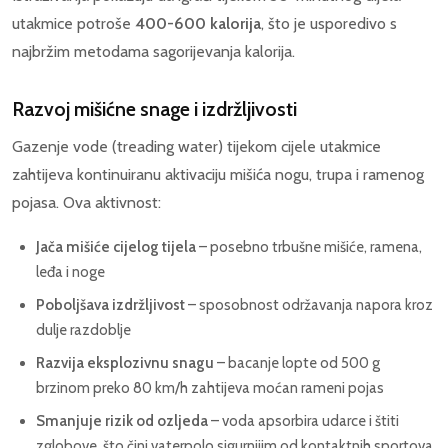
utakmice potroše
400-600 kalorija
, što je usporedivo s
najbržim metodama sagorijevanja kalorija.
Razvoj mišićne snage i izdržljivosti
Gazenje vode (treading water) tijekom cijele utakmice
zahtijeva kontinuiranu aktivaciju mišića nogu, trupa i ramenog
pojasa. Ova aktivnost:
Jača mišiće cijelog tijela
– posebno trbušne mišiće, ramena,
leđa i noge
Poboljšava izdržljivost
– sposobnost održavanja napora kroz
dulje razdoblje
Razvija eksplozivnu snagu
– bacanje lopte od 500 g
brzinom preko 80 km/h zahtijeva moćan rameni pojas
Smanjuje rizik od ozljeda
– voda apsorbira udarce i štiti
zglobove, što čini vaterpolo sigurnijim od kontaktnih sportova