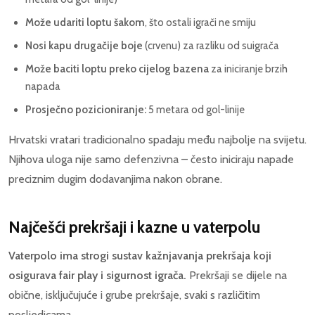
Može udariti loptu šakom
, što ostali igrači ne smiju
Nosi kapu drugačije boje
(crvenu) za razliku od suigrača
Može baciti loptu preko cijelog bazena
za iniciranje brzih
napada
Prosječno pozicioniranje:
5 metara od gol-linije
Hrvatski vratari tradicionalno spadaju među najbolje na svijetu.
Njihova uloga nije samo defenzivna – često iniciraju napade
preciznim dugim dodavanjima nakon obrane.
Najčešći prekršaji i kazne u vaterpolu
Vaterpolo ima strogi sustav kažnjavanja prekršaja koji
osigurava fair play i sigurnost igrača.
Prekršaji se dijele na
obične, isključujuće i grube prekršaje, svaki s različitim
posljedicama.