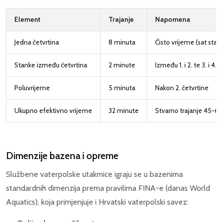
Element
Trajanje
Napomena
Jedna četvrtina
8 minuta
Čisto vrijeme (sat staje
Stanke između četvrtina
2 minute
Između 1. i 2. te 3. i 4. 
Poluvrijeme
5 minuta
Nakon 2. četvrtine
Ukupno efektivno vrijeme
32 minute
Stvarno trajanje 45-6
Dimenzije bazena i opreme
Službene vaterpolske utakmice igraju se u bazenima
standardnih dimenzija prema pravilima FINA-e (danas World
Aquatics), koja primjenjuje i Hrvatski vaterpolski savez: