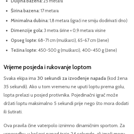
Duljina bazena:
25 metara
Širina bazena:
17 metara
Minimalna dubina:
1,8 metara (igrači ne smiju dodirivati dno)
Dimenzije gola:
3 metra širine × 0,9 metara visine
Opseg lopte:
68-71 cm (muškarci), 65-67 cm (žene)
Težina lopte:
450-500 g (muškarci), 400-450 g (žene)
Vrijeme posjeda i rukovanje loptom
Svaka ekipa ima
30 sekundi za izvođenje napada
(kod žena
35 sekundi). Ako u tom vremenu ne uputi loptu prema golu,
lopta prelazi u posjed protivnika. Pojedinačni igrač može
držati loptu maksimalno 5 sekundi prije nego što mora dodati
ili šutirati.
Ova pravila čine vaterpolo iznimno dinamičnim sportom. Za
usporedbu, u košarci napad traje 24 sekunde, ali igrači mogu