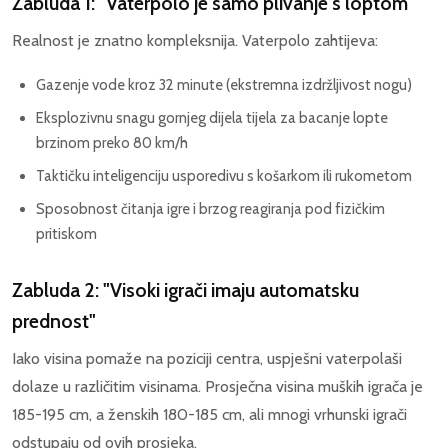
Zabluda 1: "Vaterpolo je samo plivanje s loptom"
Realnost je znatno kompleksnija. Vaterpolo zahtijeva:
Gazenje vode kroz 32 minute (ekstremna izdržljivost nogu)
Eksplozivnu snagu gornjeg dijela tijela za bacanje lopte
brzinom preko 80 km/h
Taktičku inteligenciju usporedivu s košarkom ili rukometom
Sposobnost čitanja igre i brzog reagiranja pod fizičkim
pritiskom
Zabluda 2: "Visoki igrači imaju automatsku
prednost"
Iako visina pomaže na poziciji centra, uspješni vaterpolaši
dolaze u različitim visinama. Prosječna visina muških igrača je
185-195 cm, a ženskih 180-185 cm, ali mnogi vrhunski igrači
odstupaju od ovih prosjeka.