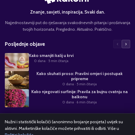
Znanje, savjeti, inspiracija. Svaki dan.
Najjednostavniji put do rješavanja svakodnevnih pitanja i proširivanja
tvojih horizonata. Pregledno. Aktualno. Praktično.
‹
›
Posljednje objave
Kako smanjiti kalij u krvi
0 dana
· 5 min čitanja
Kako skuhati proso: Pravilni omjeri i postupak
pripreme
0 dana
· 5 min čitanja
Kako njegovati surfinije: Pravila za bujnu cvatnju na
balkonu
0 dana
· 6 min čitanja
Suradnja s nama
Nužni i statistički kolačići (anonimno brojanje posjeta) uvijek su
aktivni. Marketinške kolačiće možete prihvatiti ili odbiti. Više u
Alati i kalkulatori
Oglašavanje
Politika kolačića
Pravila privatnosti