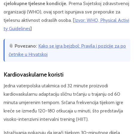
cjelokupne tjelesne kondicije.
Prema Svjetskoj zdravstvenoj
organizaciji (WHO), ovaj sport ispunjava sve preporuke za
tjelesnu aktivnost odraslih osoba. [
Izvor: WHO, Physical Activi
ty Guidelines
]
📎
Povezano:
Kako se igra bejzbol: Pravila i pozicije za po
četnike u Hrvatskoj
Kardiovaskularne koristi
Jedna vaterpolska utakmica od 32 minute proizvodi
kardiovaskularnu adaptaciju sličnu trčanju u trajanju od 60
minuta umjerenim tempom. Srčana frekvencija tijekom igre
kreće se između 120-180 otkucaja u minuti, što predstavlja
visoko-intenzivni intervalni trening (HIIT).
Istraživanja pokazuju da igrači tijekom 30-minutnog dijela