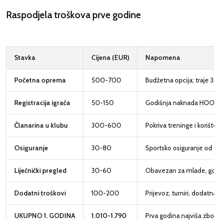
Raspodjela troškova prve godine
Stavka
Cijena (EUR)
Napomena
Početna oprema
500-700
Budžetna opcija; traje 3-
Registracija igrača
50-150
Godišnja naknada HOO
Članarina u klubu
300-600
Pokriva treninge i korišt
Osiguranje
30-80
Sportsko osiguranje od o
Liječnički pregled
30-60
Obavezan za mlade, godi
Dodatni troškovi
100-200
Prijevoz, turniri, dodatn
UKUPNO 1. GODINA
1.010-1.790
Prva godina najviša zbo