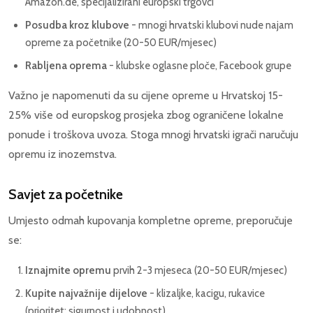
Amazon.de, specijalizirani europski trgovci
Posudba kroz klubove
- mnogi hrvatski klubovi nude najam
opreme za početnike (20-50 EUR/mjesec)
Rabljena oprema
- klubske oglasne ploče, Facebook grupe
Važno je napomenuti da su cijene opreme u Hrvatskoj 15-
25% više od europskog prosjeka zbog ograničene lokalne
ponude i troškova uvoza. Stoga mnogi hrvatski igrači naručuju
opremu iz inozemstva.
Savjet za početnike
Umjesto odmah kupovanja kompletne opreme, preporučuje
se:
Iznajmite opremu
prvih 2-3 mjeseca (20-50 EUR/mjesec)
Kupite najvažnije dijelove
- klizaljke, kacigu, rukavice
(prioritet: sigurnost i udobnost)