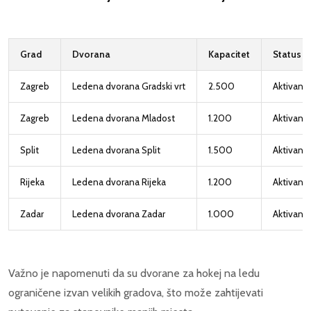
Grad
Dvorana
Kapacitet
Status
Zagreb
Ledena dvorana Gradski vrt
2.500
Aktivan
Zagreb
Ledena dvorana Mladost
1.200
Aktivan
Split
Ledena dvorana Split
1.500
Aktivan
Rijeka
Ledena dvorana Rijeka
1.200
Aktivan
Zadar
Ledena dvorana Zadar
1.000
Aktivan
Važno je napomenuti da su dvorane za hokej na ledu
ograničene izvan velikih gradova, što može zahtijevati