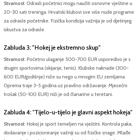
Stvarnost
: Odrasli početnici mogu naučiti osnovne vještine u
20-30 sati treninga. Hrvatski klubovi sve više nude programe
za odrasle početnike. Fizička kondicija važnija je od djetinjeg
iskustva za odrasle.
Zabluda 3: "Hokej je ekstremno skup"
Stvarnost
: Početno ulaganje 500-700 EUR usporedivo je s
drugim sportovima (skijanje, tenis). Klubske naknade (300-
600 EUR/godišnje) niže su nego u mnogim EU zemljama.
Oprema traje 3-5 godina uz pravilno održavanje. Mjesečni
trošak (50-100 EUR) niži je od članarine u teretani.
Zabluda 4: "Tijelo-u-tijelo je glavni aspekt hokeja"
Stvarnost
: Hokej je sport temeljen na vještini. Kontrola paka,
dodavanje i pozicioniranje važniji su od fizičke snage. Mlađe