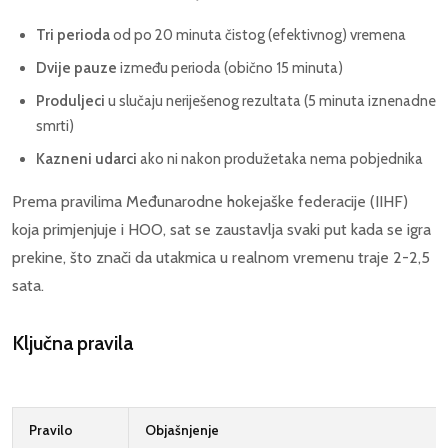
Tri perioda
od po 20 minuta čistog (efektivnog) vremena
Dvije pauze
između perioda (obično 15 minuta)
Produljeci
u slučaju neriješenog rezultata (5 minuta iznenadne
smrti)
Kazneni udarci
ako ni nakon produžetaka nema pobjednika
Prema pravilima Međunarodne hokejaške federacije (IIHF)
koja primjenjuje i HOO, sat se zaustavlja svaki put kada se igra
prekine, što znači da utakmica u realnom vremenu traje 2-2,5
sata.
Ključna pravila
Pravilo
Objašnjenje