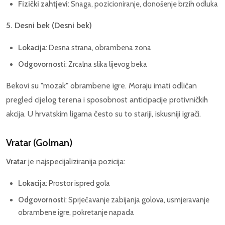
Fizički zahtjevi
: Snaga, pozicioniranje, donošenje brzih odluka
5. Desni bek (Desni bek)
Lokacija
: Desna strana, obrambena zona
Odgovornosti
: Zrcalna slika lijevog beka
Bekovi su "mozak" obrambene igre. Moraju imati odličan
pregled cijelog terena i sposobnost anticipacije protivničkih
akcija. U hrvatskim ligama često su to stariji, iskusniji igrači.
Vratar (Golman)
Vratar
je najspecijaliziranija pozicija:
Lokacija
: Prostor ispred gola
Odgovornosti
: Sprječavanje zabijanja golova, usmjeravanje
obrambene igre, pokretanje napada