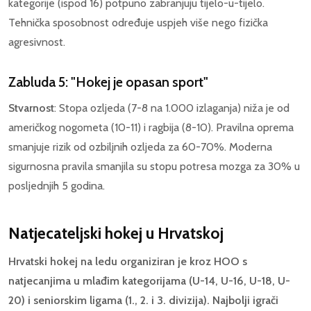
kategorije (ispod 16) potpuno zabranjuju tijelo-u-tijelo.
Tehnička sposobnost određuje uspjeh više nego fizička
agresivnost.
Zabluda 5: "Hokej je opasan sport"
Stvarnost
: Stopa ozljeda (7-8 na 1.000 izlaganja) niža je od
američkog nogometa (10-11) i ragbija (8-10). Pravilna oprema
smanjuje rizik od ozbiljnih ozljeda za 60-70%. Moderna
sigurnosna pravila smanjila su stopu potresa mozga za 30% u
posljednjih 5 godina.
Natjecateljski hokej u Hrvatskoj
Hrvatski hokej na ledu organiziran je kroz HOO s
natjecanjima u mlađim kategorijama (U-14, U-16, U-18, U-
20) i seniorskim ligama (1., 2. i 3. divizija). Najbolji igrači