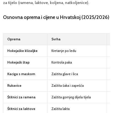
za tijelo (ramena, laktove, koljena, natkoljenice).
Osnovna oprema i cijene u Hrvatskoj (2025/2026)
Oprema
Svrha
C
Hokejaške klizaljke
Kretanje po ledu
Hokejašk štap
Kontrola paka
4
Kaciga s maskom
Zaštita glave i lica
6
Rukavice
Zaštita šaka i zapešća
5
Štitnici za ramena
Zaštita gornjeg dijela tijela
6
Štitnici za laktove
Zaštita lakta