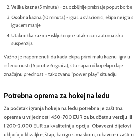
Velika kazna
(5 minuta) - za ozbiljnije prekršaje poput borbe
Osobna kazna
(10 minuta) - igrač u svlačionici, ekipa ne igra s
igračem manje
Utakmička kazna
- isključenje iz utakmice i automatska
suspenzija
Važno je napomenuti da kada ekipa primi malu kaznu, igra u
inferiornosti (5 protiv 6 igrača), što suparničkoj ekipi daje
značajnu prednost - takozvanu "power play" situaciju.
Potrebna oprema za hokej na ledu
Za početak igranja hokeja na ledu potrebna je zaštitna
oprema u vrijednosti 450-700 EUR za budžetnu verziju ili
1.200-2.000 EUR za kvalitetniju opciju. Obavezni dijelovi
uključuju klizaljke, štap, kacigu s maskom, rukavice i zaštitu