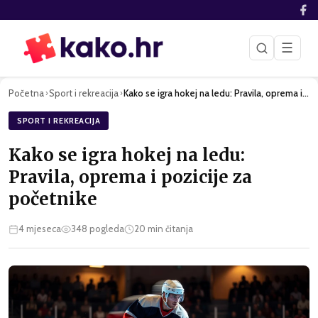
☰
Početna
Sport i rekreacija
Kako se igra hokej na ledu: Pravila, oprema i pozicije za po…
›
›
SPORT I REKREACIJA
Kako se igra hokej na ledu:
Pravila, oprema i pozicije za
početnike
4 mjeseca
348
pogleda
20
min čitanja