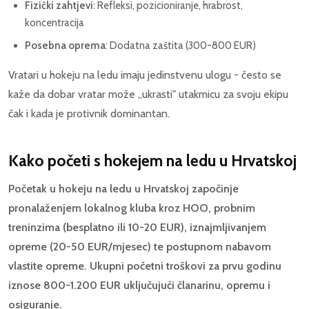
Fizički zahtjevi
: Refleksi, pozicioniranje, hrabrost,
koncentracija
Posebna oprema
: Dodatna zaštita (300-800 EUR)
Vratari u hokeju na ledu imaju jedinstvenu ulogu - često se
kaže da dobar vratar može „ukrasti" utakmicu za svoju ekipu
čak i kada je protivnik dominantan.
Kako početi s hokejem na ledu u Hrvatskoj
Početak u hokeju na ledu u Hrvatskoj započinje
pronalaženjem lokalnog kluba kroz HOO, probnim
treninzima (besplatno ili 10-20 EUR), iznajmljivanjem
opreme (20-50 EUR/mjesec) te postupnom nabavom
vlastite opreme. Ukupni početni troškovi za prvu godinu
iznose 800-1.200 EUR uključujući članarinu, opremu i
osiguranje.