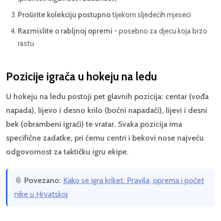
Proširite kolekciju postupno
tijekom sljedećih mjeseci
Razmislite o rabljnoj opremi
- posebno za djecu koja brzo
rastu
Pozicije igrača u hokeju na ledu
U hokeju na ledu postoji pet glavnih pozicija: centar (vođa
napada), lijevo i desno krilo (bočni napadači), lijevi i desni
bek (obrambeni igrači) te vratar. Svaka pozicija ima
specifične zadatke, pri čemu centri i bekovi nose najveću
odgovornost za taktičku igru ekipe.
📎
Povezano:
Kako se igra kriket: Pravila, oprema i počet
nike u Hrvatskoj