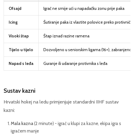
Ofsajd
Igrač ne smije ući u napadačku zonu prije paka
Icing
Šutiranje paka iz vlastite polovice preko protivničke
Visoki štap
Štap iznad razine ramena
Tijelo u tijelo
Dozvoljeno u seniorskim ligama (16+), zabranjeno
Napad s leđa
Guranje ili udaranje protivnika s leđa
Sustav kazni
Hrvatski hokej na ledu primjenjuje standardni IIHF sustav
kazni:
Mala kazna
(2 minute) - igrač u klupi za kazne, ekipa igra s
igračem manje