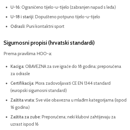
U-16
: Ograničeno tijelo-u-tijelo (zabranjen napad s leđa)
U-18 i stariji
: Dopušteno potpuno tijelo-u-tijelo
Odrasli
: Puni kontaktni sport
Sigurnosni propisi (hrvatski standardi)
Prema pravilima HOO-a:
Kaciga
: OBAVEZNA za sve igrače do 18 godina; preporučena
za odrasle
Certifikacija
: Mora zadovoljavati CE EN 1344 standard
(europski sigurnosni standard)
Zaštita vrata
: Sve više obavezna u mlađim kategorijama (ispod
16 godina)
Zaštita za zube
: Preporučena; neki klubovi zahtijevaju za
uzrast ispod 16