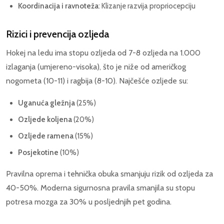
Koordinacija i ravnoteža
: Klizanje razvija propriocepciju
Rizici i prevencija ozljeda
Hokej na ledu ima stopu ozljeda od 7-8 ozljeda na 1.000
izlaganja (umjereno-visoka), što je niže od američkog
nogometa (10-11) i ragbija (8-10). Najčešće ozljede su:
Uganuća gležnja
(25%)
Ozljede koljena
(20%)
Ozljede ramena
(15%)
Posjekotine
(10%)
Pravilna oprema i tehnička obuka smanjuju rizik od ozljeda za
40-50%. Moderna sigurnosna pravila smanjila su stopu
potresa mozga za 30% u posljednjih pet godina.