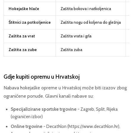
Hokejaške hlače
Zaštita bokova i natkoljenica
7
Štitnici za potkoljenice
Zaštita nogu od koljena do gležnja
5
Zaštita za vrat
Zaštita vrata i grla
Zaštita za zube
Zaštita zuba
1
Gdje kupiti opremu u Hrvatskoj
Nabava hokejaške opreme u Hrvatskoj može biti izazov zbog
ograničene ponude. Glavni kanali nabave su:
Specijalizirane sportske trgovine
- Zagreb, Split, Rijeka
(ograničen izbor)
Online trgovine
- Decathlon (https://www.decathlon.hr),