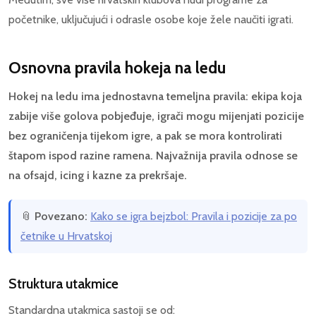
početnike, uključujući i odrasle osobe koje žele naučiti igrati.
Osnovna pravila hokeja na ledu
Hokej na ledu ima jednostavna temeljna pravila: ekipa koja
zabije više golova pobjeđuje, igrači mogu mijenjati pozicije
bez ograničenja tijekom igre, a pak se mora kontrolirati
štapom ispod razine ramena. Najvažnija pravila odnose se
na ofsajd, icing i kazne za prekršaje.
📎
Povezano:
Kako se igra bejzbol: Pravila i pozicije za po
četnike u Hrvatskoj
Struktura utakmice
Standardna utakmica sastoji se od: