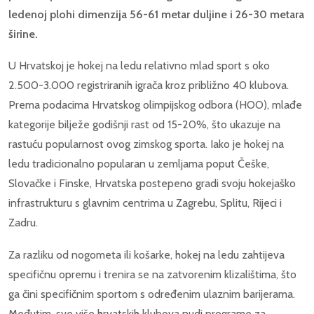
ledenoj plohi dimenzija 56-61 metar duljine i 26-30 metara
širine.
U Hrvatskoj je hokej na ledu relativno mlad sport s oko
2.500-3.000 registriranih igrača kroz približno 40 klubova.
Prema podacima Hrvatskog olimpijskog odbora (HOO), mlađe
kategorije bilježe godišnji rast od 15-20%, što ukazuje na
rastuću popularnost ovog zimskog sporta. Iako je hokej na
ledu tradicionalno popularan u zemljama poput Češke,
Slovačke i Finske, Hrvatska postepeno gradi svoju hokejaško
infrastrukturu s glavnim centrima u Zagrebu, Splitu, Rijeci i
Zadru.
Za razliku od nogometa ili košarke, hokej na ledu zahtijeva
specifičnu opremu i trenira se na zatvorenim klizalištima, što
ga čini specifičnim sportom s određenim ulaznim barijerama.
Međutim, sve više hrvatskih klubova nudi programe za