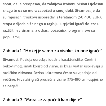
sport, da je preopasan, da zahtijeva iznimnu visinu i tjelesnu
snagu te da se mora započeti u ranoj dobi. Stvarnost je da
su mjesečni troškovi usporedivi s teretanom (50-100 EUR),
stopa ozljeda niža nego u ragbiju, uspješni igrači dolaze u
različitim visinama, a odrasli početnički programi sve su
popularniji.
Zabluda 1: "Hokej je samo za visoke, krupne igrače"
Stvarnost
: Pozicija određuje idealne karakteristike. Centri i
bekovi mogu imati koristi od visine, ali krila i vratari uspijevaju u
različitim visinama. Brzina i okretnost često su vrjednije od
veličine. Hrvatski igrači prosječne visine (175-180 cm) uspješno
se natječu.
Zabluda 2: "Mora se započeti kao dijete"