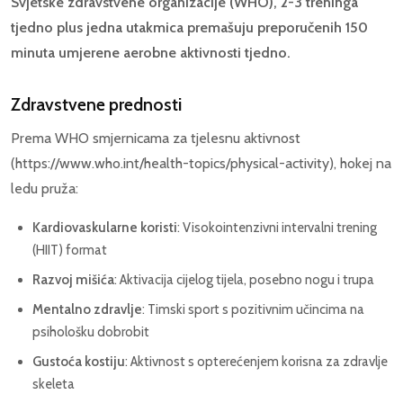
Svjetske zdravstvene organizacije (WHO), 2-3 treninga
tjedno plus jedna utakmica premašuju preporučenih 150
minuta umjerene aerobne aktivnosti tjedno.
Zdravstvene prednosti
Prema WHO smjernicama za tjelesnu aktivnost
(https://www.who.int/health-topics/physical-activity), hokej na
ledu pruža:
Kardiovaskularne koristi
: Visokointenzivni intervalni trening
(HIIT) format
Razvoj mišića
: Aktivacija cijelog tijela, posebno nogu i trupa
Mentalno zdravlje
: Timski sport s pozitivnim učincima na
psihološku dobrobit
Gustoća kostiju
: Aktivnost s opterećenjem korisna za zdravlje
skeleta