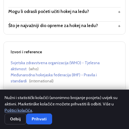
+
Mogu li odrasli početi učiti hokej na ledu?
+
Što je najvažniji dio opreme za hokej na ledu?
Izvori i reference
Svjetska zdravstvena organizacija (WHO) - Tjelesna
aktivnost
(
who
)
Međunarodna hokejaska federacija (IIHF) - Pravila i
standardi
(
international
)
Nužni i statistički kolačići (anonimno brojanje posjeta) uvijek su
aktivni. Marketinške kolačiće možete prihvatiti ili odbiti. Više u
Povezani članci
Politici kolačića
.
Odbij
Prihvati
Kako se igra američki fudbal: Pravila, pozicije i