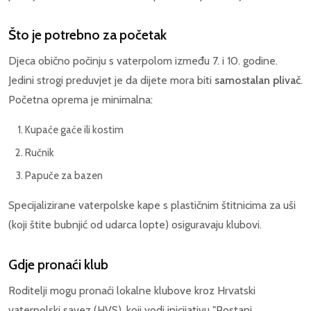
Što je potrebno za početak
Djeca obično počinju s vaterpolom između 7. i 10. godine.
Jedini strogi preduvjet je da dijete mora biti
samostalan plivač
.
Početna oprema je minimalna:
Kupaće gaće ili kostim
Ručnik
Papuče za bazen
Specijalizirane vaterpolske kape s plastičnim štitnicima za uši
(koji štite bubnjić od udarca lopte) osiguravaju klubovi.
Gdje pronaći klub
Roditelji mogu pronaći lokalne klubove kroz Hrvatski
vaterpolski savez (HVS), koji vodi inicijativu "Postani