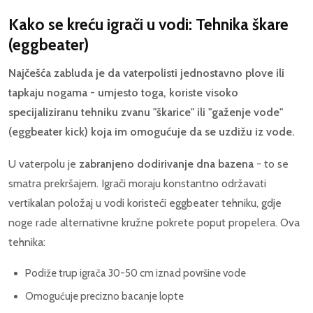
Kako se kreću igrači u vodi: Tehnika škare
(eggbeater)
Najčešća zabluda je da vaterpolisti jednostavno plove ili
tapkaju nogama - umjesto toga, koriste visoko
specijaliziranu tehniku zvanu "škarice" ili "gaženje vode"
(eggbeater kick) koja im omogućuje da se uzdižu iz vode.
U vaterpolu je
zabranjeno dodirivanje dna bazena
- to se
smatra prekršajem. Igrači moraju konstantno održavati
vertikalan položaj u vodi koristeći eggbeater tehniku, gdje
noge rade alternativne kružne pokrete poput propelera. Ova
tehnika:
Podiže trup igrača 30-50 cm iznad površine vode
Omogućuje precizno bacanje lopte