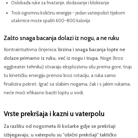
Oslobađa ruke za hvatanje, dodavanje i blokiranje
Troši ogromnu količinu energije - jedan vaterpolist tijekom
utakmice može spaliti 600-800 kalorija
Zašto snaga bacanja dolazi iz nogu, a ne ruku
Kontraintuitivna činjenica:
brzina i snaga bacanja lopte ne
dolaze primarno iz ruku, već iz nogu i trupa.
Noge (kroz
eggbeater tehniku) stvaraju eksplozivnu silu prema gore, trup
tu kinetičku energiju prenosi kroz rotaciju, a ruka samo
finalizira pokret. Igrač sa slabim nogama, čak i s jakim rukama,
neće moći efikasno baciti loptu u vodi.
Vrste prekršaja i kazni u vaterpolu
Za razliku od nogometa ili košarke gdje se prekršaji
izbjegavaju, u vaterpolu su "obični prekršaji" taktičko