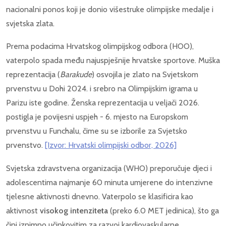
nacionalni ponos koji je donio višestruke olimpijske medalje i
svjetska zlata.
Prema podacima Hrvatskog olimpijskog odbora (HOO),
vaterpolo spada među najuspješnije hrvatske sportove. Muška
reprezentacija (
Barakude
) osvojila je zlato na Svjetskom
prvenstvu u Dohi 2024. i srebro na Olimpijskim igrama u
Parizu iste godine. Ženska reprezentacija u veljači 2026.
postigla je povijesni uspjeh - 6. mjesto na Europskom
prvenstvu u Funchalu, čime su se izborile za Svjetsko
prvenstvo.
[Izvor: Hrvatski olimpijski odbor, 2026]
Svjetska zdravstvena organizacija (WHO) preporučuje djeci i
adolescentima najmanje 60 minuta umjerene do intenzivne
tjelesne aktivnosti dnevno. Vaterpolo se klasificira kao
aktivnost
visokog intenziteta
(preko 6.0 MET jedinica), što ga
čini iznimno učinkovitim za razvoj kardiovaskularne