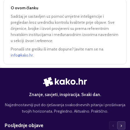
O ovom članku
Sadržaj je sastavljen uz pomoć umjetne inteligencije i
pregledan kroz uredničku kontrolu kvalitete prije objave. Sve
činjenice, brojke i izvori provjereni su prema referentnim
hrvatskim institucijama i međunarodnim izvorima navedenim
u sekciji
Izvori i reference
.
Pronašli ste grešku ili imate dopune? Javite nam se na
info@kako.hr
.
Znanje, savjeti, inspiracija. Svaki dan.
Najjednostavniji put do rješavanja svakodnevnih pitanja i proširivanja
tvojih horizonata. Pregledno. Aktualno. Praktično.
‹
›
Posljednje objave