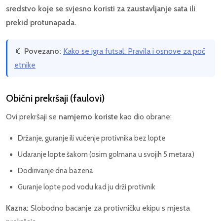
sredstvo koje se svjesno koristi za zaustavljanje sata ili
prekid protunapada.
📎
Povezano:
Kako se igra futsal: Pravila i osnove za poč
etnike
Obični prekršaji (faulovi)
Ovi prekršaji se
namjerno koriste
kao dio obrane:
Držanje, guranje ili vučenje protivnika bez lopte
Udaranje lopte šakom (osim golmana u svojih 5 metara)
Dodirivanje dna bazena
Guranje lopte pod vodu kad ju drži protivnik
Kazna:
Slobodno bacanje za protivničku ekipu s mjesta