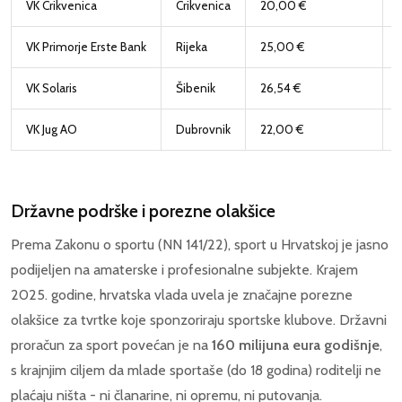
VK Crikvenica
Crikvenica
20,00 €
VK Primorje Erste Bank
Rijeka
25,00 €
VK Solaris
Šibenik
26,54 €
VK Jug AO
Dubrovnik
22,00 €
Državne podrške i porezne olakšice
Prema Zakonu o sportu (NN 141/22), sport u Hrvatskoj je jasno
podijeljen na amaterske i profesionalne subjekte. Krajem
2025. godine, hrvatska vlada uvela je značajne porezne
olakšice za tvrtke koje sponzoriraju sportske klubove. Državni
proračun za sport povećan je na
160 milijuna eura godišnje
,
s krajnjim ciljem da mlade sportaše (do 18 godina) roditelji ne
plaćaju ništa - ni članarine, ni opremu, ni putovanja.