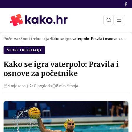
☰
Početna
Sport i rekreacija
Kako se igra vaterpolo: Pravila i osnove za početnike
›
›
SPORT I REKREACIJA
Kako se igra vaterpolo: Pravila i
osnove za početnike
4 mjeseca
240
pogleda
8
min čitanja