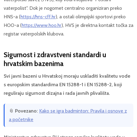
vaterpolist". Dok je nogomet centralno organiziran preko
HNS-a (
https://hns-cff.hr
), a ostali olimpijski sportovi preko
HOO-a (
https://www.hoo.hr
), HVS je direktna kontakt točka za
registar vaterpolskih klubova.
Sigurnost i zdravstveni standardi u
hrvatskim bazenima
Svi javni bazeni u Hrvatskoj moraju uskladiti kvalitetu vode
s europskim standardima EN 15288-1 i EN 15288-2, koji
reguliraju sigurnost dizajna i rada javnih plivališta.
📎
Povezano:
Kako se igra badminton: Pravila i osnove z
a početnike