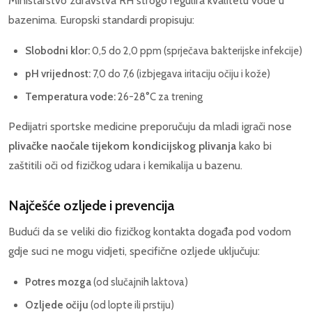
Ministarstvo zdravstva RH strogo regulira kvalitetu vode u
bazenima. Europski standardi propisuju:
Slobodni klor:
0,5 do 2,0 ppm (sprječava bakterijske infekcije)
pH vrijednost:
7,0 do 7,6 (izbjegava iritaciju očiju i kože)
Temperatura vode:
26-28°C za trening
Pedijatri sportske medicine preporučuju da mladi igrači nose
plivačke naočale tijekom kondicijskog plivanja
kako bi
zaštitili oči od fizičkog udara i kemikalija u bazenu.
Najčešće ozljede i prevencija
Budući da se veliki dio fizičkog kontakta događa pod vodom
gdje suci ne mogu vidjeti, specifične ozljede uključuju:
Potres mozga
(od slučajnih laktova)
Ozljede očiju
(od lopte ili prstiju)