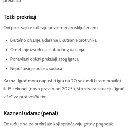
prekršaja.
Teški prekršaji
Ovi prekršaji rezultiraju privremenim isključenjem:
Brutalno držanje, udaranje ili šutiranje protivnika
Ometanje izvođenja slobodnog bacanja
Ponavljani obični prekršaji istog igrača
Nepoštivanje odluka sudaca
Kazna:
Igrač mora napustiti igru na 20 sekundi (staro pravilo)
ili 15 sekundi (novo pravilo od 2025.), što stvara situaciju "igrač
više" za protivnički tim.
Kazneni udarac (penal)
Dosuđuje se za prekršaje koji sprječavaju gotov pogodak,