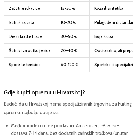
Zaštitne rukavice
15-30 €
Koža ili sintetika
Štitnik za usta
10-20 €
Prilagođeni ili standard
Dres i kratke hlače
30-50 €
Boje kluba
Štitnici za potkoljenice
20-40 €
Opcionalno, ali prepor
Sportske tenisice
60-120 €
Sportske ili specijalizir
Gdje kupiti opremu u Hrvatskoj?
Budući da u Hrvatskoj nema specijaliziranih trgovina za hurling
opremu, najbolje opcije su:
Međunarodni online prodavači:
Amazon.eu, eBay.eu -
dostava 7-14 dana, bez dodatnih carinskih troškova (unutar