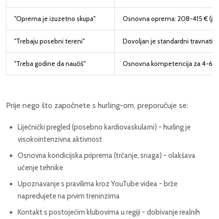
"Oprema je izuzetno skupa"
Osnovna oprema: 208-415 € (jefti
"Trebaju posebni tereni"
Dovoljan je standardni travnati t
"Treba godine da naučiš"
Osnovna kompetencija za 4-6 t
Prije nego što započnete s hurling-om, preporučuje se:
Liječnički pregled (posebno kardiovaskularni) - hurling je
visokointenzivna aktivnost
Osnovna kondicijska priprema (trčanje, snaga) - olakšava
učenje tehnike
Upoznavanje s pravilima kroz YouTube videa - brže
napredujete na prvim treninzima
Kontakt s postojećim klubovima u regiji - dobivanje realnih