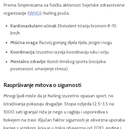
Prema Smjernicama za fizičku aktivnost Svjetske zdravstvene
organizacije (
WHO
), hurling pruža:
Kardiovaskularni učinak:
Ekvivalent trčanju brzinom 8-10
km/h
Mišićna snaga:
Razvoj gornjeg dijela tijela, jezgre i nogu
Koordinacija:
Izuzetno razvija koordinaciju ruku i očiju
Mentalno zdravlje:
Koristi timskog sporta (socijalna
povezanost, smanjenje stresa)
Raspršivanje mitova o sigurnosti
Mnogi ljudi misle da je hurling izuzetno opasan sport, no
istraživanja pokazuju drugačije. Stopa ozljeda (2,5-3,5 na
1000 sati igranja) niža je nego u ragbiju i usporediva s
hokejem na travi. Ključan faktor sigurnosti je obvezna uporaba
kacige s vizirkom, koja je u Irskoj obavezna od 2010. godine i