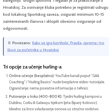
kategoriju "drugih sportova" i legalan je za prakticiranje u
Hrvatskoj. Za osnivanje kluba potrebno je registrirati udrugu
kod lokalnog Sportskog saveza, osigurati minimum 10-15
zainteresiranih članova i sklopiti obvezno osiguranje od
odgovornosti.
📎
Povezano:
Kako se igra kornhole: Pravila, oprema i tro
škovi za početnike u Hrvatskoj
Tri opcije za učenje hurling-a
Online učenje (besplatno):
YouTube kanali poput "GAA
Coaching" i "Hurling Basics" nude besplatne video-tutorijale.
Ograničenje: nema povratne informacije o tehnici.
Putovanje u Irsku (400-800 €):
Tjedni hurling kampovi u
Dublinu, Corku ili Galwayu tijekom ljeta (lipanj-kolovoz).
Idealno za brzo svladavanje osnova uz stručno vodstvo.