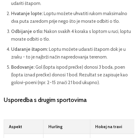
udariti štapom.
Hvatanje lopte:
Loptu možete uhvatiti rukom maksimalno
dva puta zaredom prije nego što je morate odbiti o tlo.
Odbijanje o tlo:
Nakon svakih 4 koraka s loptom u ruci, loptu
morate odbiti o tlo.
Udaranje štapom:
Loptu možete udarati štapom dok je u
zraku - to je najbrži način napredovanja terenom.
Bodovanje:
Gol (lopta ispod prečke) donosi 3 boda, poen
(lopta iznad prečke) donosi 1 bod. Rezultat se zapisuje kao
golovi-poeni (npr. 2-15 znači 21 bod ukupno).
Usporedba s drugim sportovima
Aspekt
Hurling
Hokej na travi