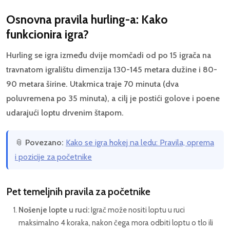
Osnovna pravila hurling-a: Kako
funkcionira igra?
Hurling se igra između dvije momčadi od po 15 igrača na
travnatom igralištu dimenzija 130-145 metara dužine i 80-
90 metara širine. Utakmica traje 70 minuta (dva
poluvremena po 35 minuta), a cilj je postići golove i poene
udarajući loptu drvenim štapom.
📎
Povezano:
Kako se igra hokej na ledu: Pravila, oprema
i pozicije za početnike
Pet temeljnih pravila za početnike
Nošenje lopte u ruci:
Igrač može nositi loptu u ruci
maksimalno 4 koraka, nakon čega mora odbiti loptu o tlo ili