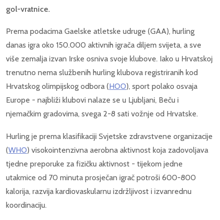
gol-vratnice.
Prema podacima Gaelske atletske udruge (GAA), hurling
danas igra oko 150.000 aktivnih igrača diljem svijeta, a sve
više zemalja izvan Irske osniva svoje klubove. Iako u Hrvatskoj
trenutno nema službenih hurling klubova registriranih kod
Hrvatskog olimpijskog odbora (
HOO
), sport polako osvaja
Europe - najbliži klubovi nalaze se u Ljubljani, Beču i
njemačkim gradovima, svega 2-8 sati vožnje od Hrvatske.
Hurling je prema klasifikaciji Svjetske zdravstvene organizacije
(
WHO
) visokointenzivna aerobna aktivnost koja zadovoljava
tjedne preporuke za fizičku aktivnost - tijekom jedne
utakmice od 70 minuta prosječan igrač potroši 600-800
kalorija, razvija kardiovaskularnu izdržljivost i izvanrednu
koordinaciju.