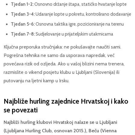
Tjedan 1-2:
Osnovno držanje štapa, statičko hvatanje lopte
Tjedan 3-4:
Udaranje lopte u pokretu, kontrolirano dodavanje
Tjedan 5-6:
Osnovna taktika igre, pozicioniranje na terenu
Tjedan 7-8:
Sudjelovanje u prijateljskim utakmicama
Ključna preporuka stručnjaka: ne pokušavajte naučiti sami.
Pogrešna tehnika ne samo da usporava napredak, već
povećava rizik od ozljeda. Ako u vašoj blizini nema trenera,
razmislite o vikend posjetu klubu u Ljubljani (Slovenija) ili
putovanju na ljetni kamp u Irsku.
Najbliže hurling zajednice Hrvatskoj i kako
se povezati
Najbliži hurling klubovi Hrvatskoj nalaze se u Ljubljani
(Ljubljana Hurling Club, osnovan 2015.), Beču (Vienna