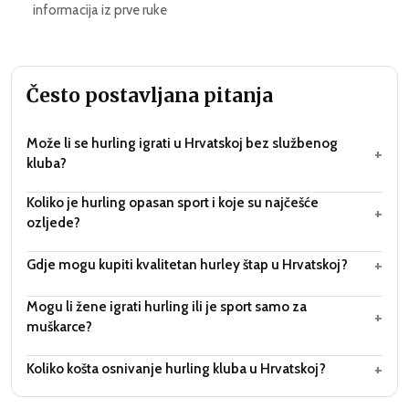
informacija iz prve ruke
Često postavljana pitanja
Može li se hurling igrati u Hrvatskoj bez službenog
+
kluba?
Koliko je hurling opasan sport i koje su najčešće
+
ozljede?
+
Gdje mogu kupiti kvalitetan hurley štap u Hrvatskoj?
Mogu li žene igrati hurling ili je sport samo za
+
muškarce?
+
Koliko košta osnivanje hurling kluba u Hrvatskoj?