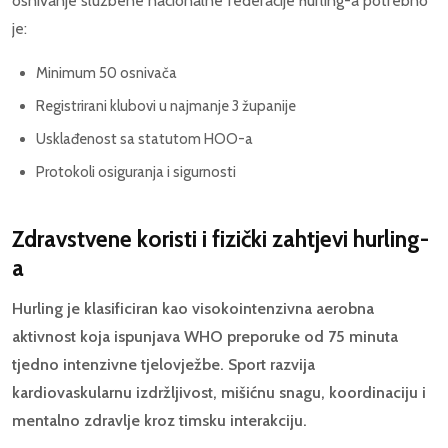
osnivanje službene nacionalne federacije hurling-a potrebno
je:
Minimum 50 osnivača
Registrirani klubovi u najmanje 3 županije
Usklađenost sa statutom HOO-a
Protokoli osiguranja i sigurnosti
Zdravstvene koristi i fizički zahtjevi hurling-
a
Hurling je klasificiran kao visokointenzivna aerobna
aktivnost koja ispunjava WHO preporuke od 75 minuta
tjedno intenzivne tjelovježbe. Sport razvija
kardiovaskularnu izdržljivost, mišićnu snagu, koordinaciju i
mentalno zdravlje kroz timsku interakciju.