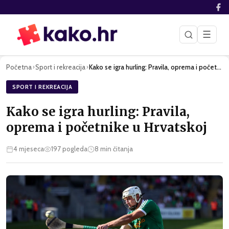
☰
Početna
Sport i rekreacija
Kako se igra hurling: Pravila, oprema i početnike u Hrvatsko…
›
›
SPORT I REKREACIJA
Kako se igra hurling: Pravila,
oprema i početnike u Hrvatskoj
4 mjeseca
197
pogleda
8
min čitanja