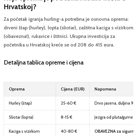
Hrvatskoj?
Za početak igranja hurling-a potrebna je osnovna oprema:
drveni štap (hurley), lopta (sliotar), zaštitna kaciga s vizirkom
(obavezna!), rukavice i štitnici. Ukupna investicija za
početnika u Hrvatskoj kreće se od 208 do 415 eura.
Detaljna tablica opreme i cijena
Oprema
Cijena (EUR)
Napomena
Hurley (štap)
25-60 €
Drvo jasena, duljina 
Sliotar (lopta)
8-15 €
Jezgra od pluta/gume, 
Kaciga s vizirkom
40-80 €
OBAVEZNA za sigurno