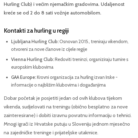
Hurling Club) i većim njemačkim gradovima. Udaljenost
kreće se od 2 do 8 sati vožnje automobilom.
Kontakti za hurling u regiji
Ljubljana Hurling Club:
Osnovan 2015., treniraju vikendom,
otvoreni za nove članove iz cijele regije
Vienna Hurling Club:
Redoviti treninzi, organiziraju turnire s
europskim klubovima
GAA Europe:
Krovni organizacija za hurling izvan Irske -
informacije o najbližim klubovima i događanjima
Dobar početak je posjetiti jedan od ovih klubova tijekom
vikenda, sudjelovati na treningu (obično besplatno za nove
zainteresirane) i dobiti izravnu povratnu informaciju o tehnici.
Mnogi igrači iz Hrvatske putuju u Sloveniju jednom mjesečno
na zajedničke treninge i prijateljske utakmice.