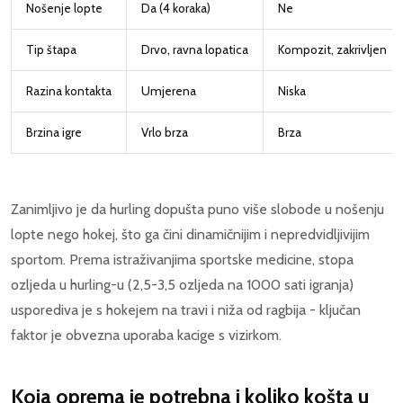
Nošenje lopte
Da (4 koraka)
Ne
Tip štapa
Drvo, ravna lopatica
Kompozit, zakrivljen
Razina kontakta
Umjerena
Niska
Brzina igre
Vrlo brza
Brza
Zanimljivo je da hurling dopušta puno više slobode u nošenju
lopte nego hokej, što ga čini dinamičnijim i nepredvidljivijim
sportom. Prema istraživanjima sportske medicine, stopa
ozljeda u hurling-u (2,5-3,5 ozljeda na 1000 sati igranja)
usporediva je s hokejem na travi i niža od ragbija - ključan
faktor je obvezna uporaba kacige s vizirkom.
Koja oprema je potrebna i koliko košta u