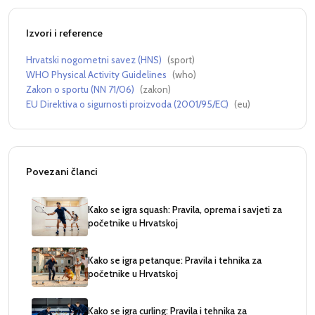
Izvori i reference
Hrvatski nogometni savez (HNS)
(
sport
)
WHO Physical Activity Guidelines
(
who
)
Zakon o sportu (NN 71/06)
(
zakon
)
EU Direktiva o sigurnosti proizvoda (2001/95/EC)
(
eu
)
Povezani članci
Kako se igra squash: Pravila, oprema i savjeti za
početnike u Hrvatskoj
Kako se igra petanque: Pravila i tehnika za
početnike u Hrvatskoj
Kako se igra curling: Pravila i tehnika za