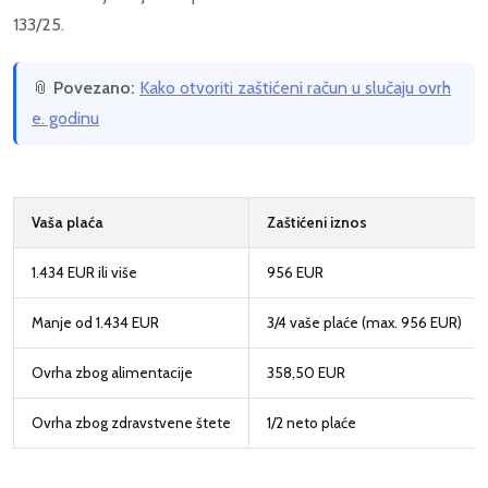
133/25.
📎
Povezano:
Kako otvoriti zaštićeni račun u slučaju ovrh
e. godinu
Vaša plaća
Zaštićeni iznos
1.434 EUR ili više
956 EUR
Manje od 1.434 EUR
3/4 vaše plaće (max. 956 EUR)
Ovrha zbog alimentacije
358,50 EUR
Ovrha zbog zdravstvene štete
1/2 neto plaće