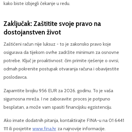
kako biste izbjegli čekanje u redu.
Zaključak: Zaštitite svoje pravo na
dostojanstven život
Zaštićeni račun nije luksuz - to je zakonsko pravo koje
osigurava da tijekom ovrhe zadržite minimum za osnovne
potrebe. Ključ je proaktivnost: čim primite rješenje o ovrsi,
odmah pokrenite postupak otvaranja računa i obavijestite
poslodavca.
Zapamtite brojku 956 EUR za 2026. godinu. To je vaša
sigurnosna mreža. I ne zaboravite: proces je potpuno
besplatan, a može vam spasiti financijsku egzistenciju.
Ako imate dodatnih pitanja, kontaktirajte FINA-u na 01 6441
111 ili posjetite
www.fina.hr
za najnovije informacije.