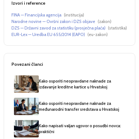
Izvori i reference
FINA — Financijska agencija
(
institucija
)
Narodne novine — Ovršni zakon i DZS objave
(
zakon
)
DZS — Državni zavod za statistiku (prosječna plaća)
(
statistika
)
EUR-Lex — Uredba EU 655/2014 (EAPO)
(
eu-zakon
)
Povezani članci
Kako osporiti neopravdane naknade za
izdavanje kreditne kartice u Hrvatskoj
Kako osporiti neopravdane naknade za
međunarodni transfer sredstava u Hrvatskoj
Kako napisati valjan ugovor o posudbi novca:
praktični