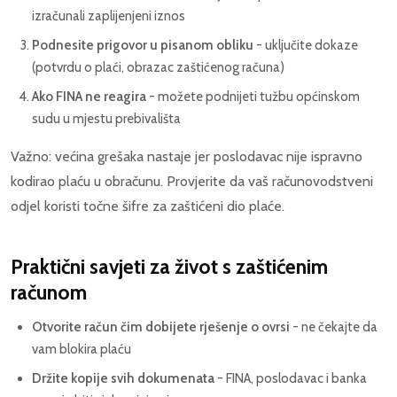
izračunali zaplijenjeni iznos
Podnesite prigovor u pisanom obliku
- uključite dokaze
(potvrdu o plaći, obrazac zaštićenog računa)
Ako FINA ne reagira
- možete podnijeti tužbu općinskom
sudu u mjestu prebivališta
Važno: većina grešaka nastaje jer poslodavac nije ispravno
kodirao plaću u obračunu. Provjerite da vaš računovodstveni
odjel koristi točne šifre za zaštićeni dio plaće.
Praktični savjeti za život s zaštićenim
računom
Otvorite račun čim dobijete rješenje o ovrsi
- ne čekajte da
vam blokira plaću
Držite kopije svih dokumenata
- FINA, poslodavac i banka