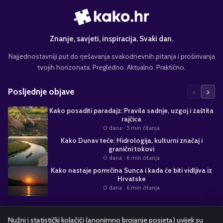
Znanje, savjeti, inspiracija. Svaki dan.
Najjednostavniji put do rješavanja svakodnevnih pitanja i proširivanja
tvojih horizonata. Pregledno. Aktualno. Praktično.
‹
›
Posljednje objave
Kako posaditi paradajz: Pravila sadnje, uzgoj i zaštita
rajčica
0 dana
· 5 min čitanja
Kako Dunav teče: Hidrologija, kulturni značaj i
granični tokovi
0 dana
· 6 min čitanja
Kako nastaje pomrčina Sunca i kada će biti vidljiva iz
Hrvatske
0 dana
· 6 min čitanja
Suradnja s nama
Nužni i statistički kolačići (anonimno brojanje posjeta) uvijek su