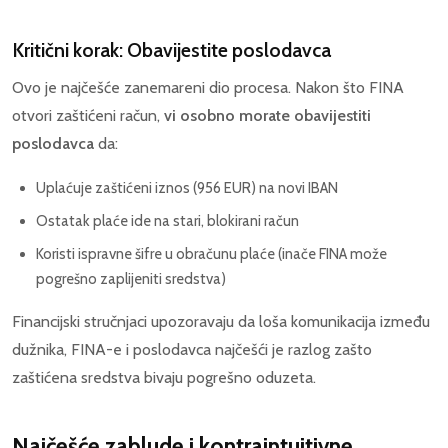
Kritični korak: Obavijestite poslodavca
Ovo je najčešće zanemareni dio procesa. Nakon što FINA
otvori zaštićeni račun,
vi osobno morate obavijestiti
poslodavca
da:
Uplaćuje zaštićeni iznos (956 EUR) na novi IBAN
Ostatak plaće ide na stari, blokirani račun
Koristi ispravne šifre u obračunu plaće (inače FINA može
pogrešno zaplijeniti sredstva)
Financijski stručnjaci upozoravaju da loša komunikacija između
dužnika, FINA-e i poslodavca najčešći je razlog zašto
zaštićena sredstva bivaju pogrešno oduzeta.
Najčešće zablude i kontraintuitivne