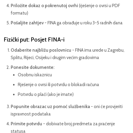
Priložite dokaz o pokrenutoj ovrhi
(rješenje o ovrsi u PDF
formatu)
Pošaljite zahtjev
- FINA ga obrađuje u roku 3-5 radnih dana
Fizički put: Posjet FINA-i
Odaberite najbližu poslovnicu
- FINA ima urede u Zagrebu,
Splitu, Rijeci, Osijeku i drugim većim gradovima
Ponesite dokumente:
Osobnu iskaznicu
Rješenje o ovrsi ili potvrdu o blokadi računa
Potvrdu o plaći (ako je imate)
Popunite obrazac uz pomoć službenika
- oni će provjeriti
ispravnost podataka
Primite potvrdu
- dobivate broj predmeta za praćenje
statusa