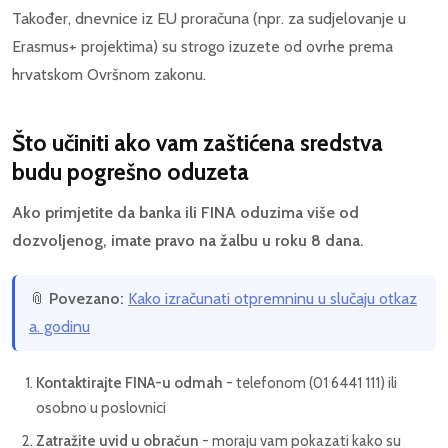
Također, dnevnice iz EU proračuna (npr. za sudjelovanje u
Erasmus+ projektima) su strogo izuzete od ovrhe prema
hrvatskom Ovršnom zakonu.
Što učiniti ako vam zaštićena sredstva
budu pogrešno oduzeta
Ako primjetite da banka ili FINA oduzima više od
dozvoljenog, imate pravo na žalbu u roku 8 dana.
📎
Povezano:
Kako izračunati otpremninu u slučaju otkaz
a. godinu
Kontaktirajte FINA-u odmah
- telefonom (01 6441 111) ili
osobno u poslovnici
Zatražite uvid u obračun
- moraju vam pokazati kako su