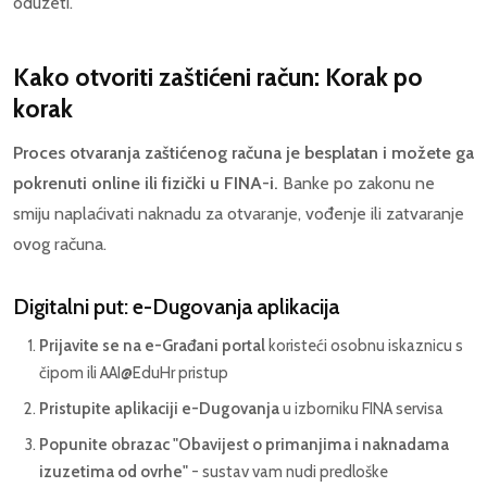
oduzeti.
Kako otvoriti zaštićeni račun: Korak po
korak
Proces otvaranja zaštićenog računa je besplatan i možete ga
pokrenuti online ili fizički u FINA-i.
Banke po zakonu ne
smiju naplaćivati naknadu za otvaranje, vođenje ili zatvaranje
ovog računa.
Digitalni put: e-Dugovanja aplikacija
Prijavite se na e-Građani portal
koristeći osobnu iskaznicu s
čipom ili AAI@EduHr pristup
Pristupite aplikaciji e-Dugovanja
u izborniku FINA servisa
Popunite obrazac "Obavijest o primanjima i naknadama
izuzetima od ovrhe"
- sustav vam nudi predloške