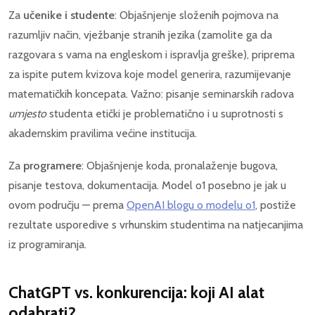
Za
učenike i studente
: Objašnjenje složenih pojmova na
razumljiv način, vježbanje stranih jezika (zamolite ga da
razgovara s vama na engleskom i ispravlja greške), priprema
za ispite putem kvizova koje model generira, razumijevanje
matematičkih koncepata. Važno: pisanje seminarskih radova
umjesto
studenta etički je problematično i u suprotnosti s
akademskim pravilima većine institucija.
Za
programere
: Objašnjenje koda, pronalaženje bugova,
pisanje testova, dokumentacija. Model o1 posebno je jak u
ovom području — prema
OpenAI blogu o modelu o1
, postiže
rezultate usporedive s vrhunskim studentima na natjecanjima
iz programiranja.
ChatGPT vs. konkurencija: koji AI alat
odabrati?