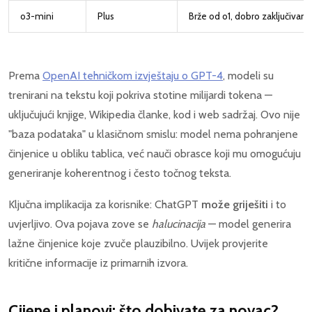
o3-mini
Plus
Brže od o1, dobro zaključivanj
Prema
OpenAI tehničkom izvještaju o GPT-4
, modeli su
trenirani na tekstu koji pokriva stotine milijardi tokena —
uključujući knjige, Wikipedia članke, kod i web sadržaj. Ovo nije
"baza podataka" u klasičnom smislu: model nema pohranjene
činjenice u obliku tablica, već nauči obrasce koji mu omogućuju
generiranje koherentnog i često točnog teksta.
Ključna implikacija za korisnike: ChatGPT
može griješiti
i to
uvjerljivo. Ova pojava zove se
halucinacija
— model generira
lažne činjenice koje zvuče plauzibilno. Uvijek provjerite
kritične informacije iz primarnih izvora.
Cijene i planovi: što dobivate za novac?