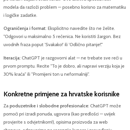
modela da razloži problem — posebno korisno za matematiku
i logičke zadatke.
Ograničenja i format:
Eksplicitno navedite što ne želite.
"Odgovori u maksimalno 5 rečenica. Ne koristiti žargon. Bez
uvodnih fraza poput 'Svakako!' ili 'Odlično pitanje!'."
Iteracija:
ChatGPT je razgovorni alat — ne trebate sve reći u
prvom promptu. Recite "To je dobro, ali napravi verziju koja je
30% kraća" ili "Promijeni ton u neformalniji".
Konkretne primjene za hrvatske korisnike
Za
poduzetnike i slobodne profesionalce
: ChatGPT može
pomoći pri izradi ponuda, ugovora (kao predlošci — uvijek
provjerite s odvjetnikom!), opisima proizvoda za web