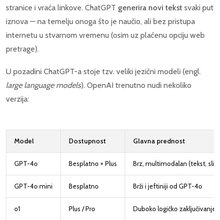
stranice i vraća linkove. ChatGPT
generira novi tekst
svaki put
iznova — na temelju onoga što je naučio, ali bez pristupa
internetu u stvarnom vremenu (osim uz plaćenu opciju web
pretrage).
U pozadini ChatGPT-a stoje tzv. veliki jezični modeli (engl.
large language models
). OpenAI trenutno nudi nekoliko
verzija:
Model
Dostupnost
Glavna prednost
GPT-4o
Besplatno + Plus
Brz, multimodalan (tekst, slike
GPT-4o mini
Besplatno
Brži i jeftiniji od GPT-4o
o1
Plus / Pro
Duboko logičko zaključivanje