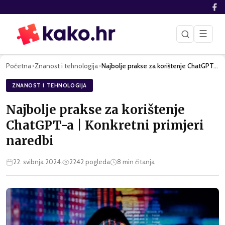
☰
Početna
Znanost i tehnologija
Najbolje prakse za korištenje ChatGPT-a | Konkretni primjeri…
›
›
ZNANOST I TEHNOLOGIJA
Najbolje prakse za korištenje
ChatGPT-a | Konkretni primjeri
naredbi
22. svibnja 2024.
2242
pogleda
8
min čitanja