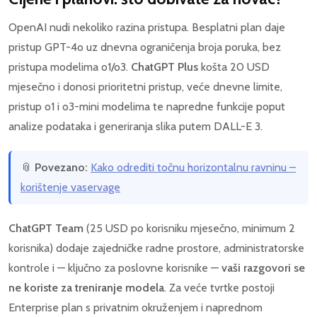
OpenAI nudi nekoliko razina pristupa. Besplatni plan daje
pristup GPT-4o uz dnevna ograničenja broja poruka, bez
pristupa modelima o1/o3.
ChatGPT Plus
košta 20 USD
mjesečno i donosi prioritetni pristup, veće dnevne limite,
pristup o1 i o3-mini modelima te napredne funkcije poput
analize podataka i generiranja slika putem DALL-E 3.
📎
Povezano:
Kako odrediti točnu horizontalnu ravninu –
korištenje vaservage
ChatGPT Team
(25 USD po korisniku mjesečno, minimum 2
korisnika) dodaje zajedničke radne prostore, administratorske
kontrole i — ključno za poslovne korisnike —
vaši razgovori se
ne koriste za treniranje modela
. Za veće tvrtke postoji
Enterprise plan s privatnim okruženjem i naprednom