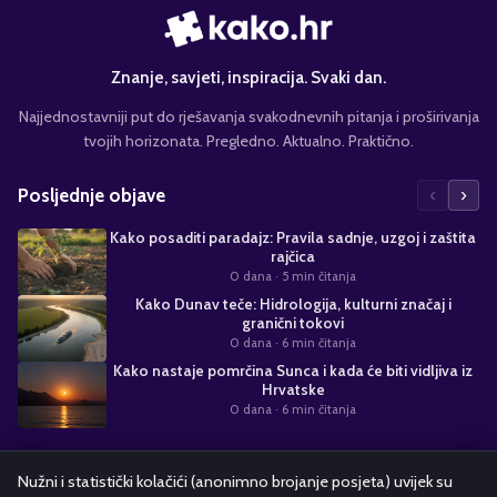
Znanje, savjeti, inspiracija. Svaki dan.
Najjednostavniji put do rješavanja svakodnevnih pitanja i proširivanja
tvojih horizonata. Pregledno. Aktualno. Praktično.
‹
›
Posljednje objave
Kako posaditi paradajz: Pravila sadnje, uzgoj i zaštita
rajčica
0 dana
· 5 min čitanja
Kako Dunav teče: Hidrologija, kulturni značaj i
granični tokovi
0 dana
· 6 min čitanja
Kako nastaje pomrčina Sunca i kada će biti vidljiva iz
Hrvatske
0 dana
· 6 min čitanja
Suradnja s nama
Nužni i statistički kolačići (anonimno brojanje posjeta) uvijek su