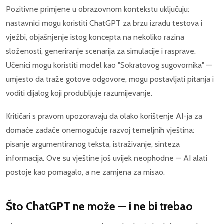
Pozitivne primjene u obrazovnom kontekstu uključuju:
nastavnici mogu koristiti ChatGPT za brzu izradu testova i
vježbi, objašnjenje istog koncepta na nekoliko razina
složenosti, generiranje scenarija za simulacije i rasprave.
Učenici mogu koristiti model kao "Sokratovog sugovornika" —
umjesto da traže gotove odgovore, mogu postavljati pitanja i
voditi dijalog koji produbljuje razumijevanje.
Kritičari s pravom upozoravaju da olako korištenje AI-ja za
domaće zadaće onemogućuje razvoj temeljnih vještina:
pisanje argumentiranog teksta, istraživanje, sinteza
informacija. Ove su vještine još uvijek neophodne — AI alati
postoje kao pomagalo, a ne zamjena za misao.
Što ChatGPT ne može — i ne bi trebao