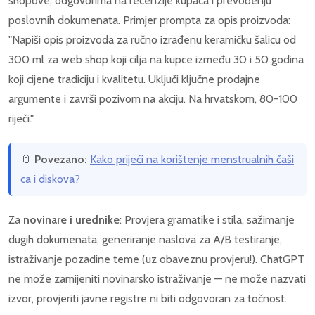
shopove, odgovorima na recenzije kupaca i prevođenju
poslovnih dokumenata. Primjer prompta za opis proizvoda:
"Napiši opis proizvoda za ručno izrađenu keramičku šalicu od
300 ml za web shop koji cilja na kupce između 30 i 50 godina
koji cijene tradiciju i kvalitetu. Uključi ključne prodajne
argumente i završi pozivom na akciju. Na hrvatskom, 80-100
riječi."
📎
Povezano:
Kako prijeći na korištenje menstrualnih čaši
ca i diskova?
Za
novinare i urednike
: Provjera gramatike i stila, sažimanje
dugih dokumenata, generiranje naslova za A/B testiranje,
istraživanje pozadine teme (uz obaveznu provjeru!). ChatGPT
ne može zamijeniti novinarsko istraživanje — ne može nazvati
izvor, provjeriti javne registre ni biti odgovoran za točnost.