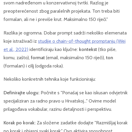
svom nadređenom u konzervativnoj tvrtki. Razlog je
preopterećenost zbog paralelnih projekata. Ton treba biti
formalan, ali ne i previše krut. Maksimalno 150 riječi."
Razlika je ogromna. Dobar prompt sadrži nekoliko elemenata
koje istraživači iz
studije o chain-of-thought promptanju (Wei
et al., 2022)
identificiraju kao ključne:
kontekst
(tko piše,
komu, zašto),
format
(email, maksimalno 150 riječi),
ton
(formalan) i
cilj
(odgoda roka).
Nekoliko konkretnih tehnika koje funkcioniraju:
Definirajte ulogu:
Počnite s "Ponašaj se kao iskusan odvjetnik
specijaliziran za radno pravo u Hrvatskoj..." Ovime model
prilagođava vokabular, razinu detaljnosti i perspektivu.
Korak po korak:
Za složene zadatke dodajte "Razmišljaj korak
po korak i objasni svaki korak." Ovo aktivira sposobnost