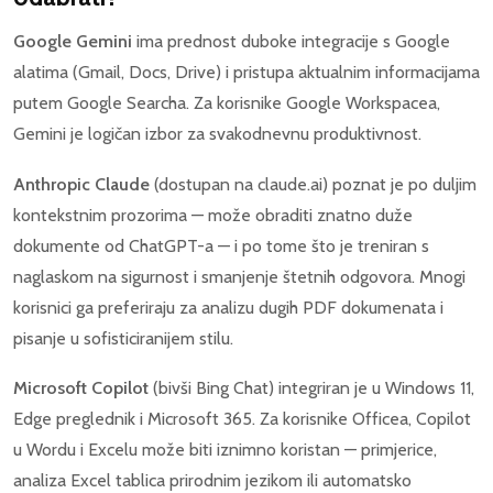
Google Gemini
ima prednost duboke integracije s Google
alatima (Gmail, Docs, Drive) i pristupa aktualnim informacijama
putem Google Searcha. Za korisnike Google Workspacea,
Gemini je logičan izbor za svakodnevnu produktivnost.
Anthropic Claude
(dostupan na claude.ai) poznat je po duljim
kontekstnim prozorima — može obraditi znatno duže
dokumente od ChatGPT-a — i po tome što je treniran s
naglaskom na sigurnost i smanjenje štetnih odgovora. Mnogi
korisnici ga preferiraju za analizu dugih PDF dokumenata i
pisanje u sofisticiranijem stilu.
Microsoft Copilot
(bivši Bing Chat) integriran je u Windows 11,
Edge preglednik i Microsoft 365. Za korisnike Officea, Copilot
u Wordu i Excelu može biti iznimno koristan — primjerice,
analiza Excel tablica prirodnim jezikom ili automatsko