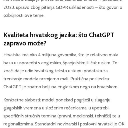
2023. upravo zbog pitanja GDPR usklađenosti — što govori o
ozbiljnosti ove teme.
Kvaliteta hrvatskog jezika: što ChatGPT
zapravo može?
Hrvatska ima oko 4 milijuna govornika, što je relativno mala
baza u usporedbi s engleskim, španjolskim ili čak ruskim. To
znači da je udio hrvatskog teksta u skupu podataka za
treniranje modela razmjerno mali. Praktična posljedica:
ChatGPT je znatno bolji na engleskom nego na hrvatskom.
Konkretne slabosti: model ponekad pogriješi u slaganju
glagolskih vremena u složenim rečenicama, u upotrebi
specifičnih stručnih termina (pravni, medicinski, tehnički) te u
regionalizmima. Standardni novinarski i poslovni hrvatski je OK