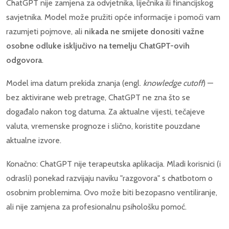
ChatGPT nije zamjena za odvjetnika, liječnika ili financijskog
savjetnika. Model može pružiti opće informacije i pomoći vam
razumjeti pojmove, ali
nikada ne smijete donositi važne
osobne odluke isključivo na temelju ChatGPT-ovih
odgovora
.
Model ima datum prekida znanja (engl.
knowledge cutoff
) —
bez aktivirane web pretrage, ChatGPT ne zna što se
događalo nakon tog datuma. Za aktualne vijesti, tečajeve
valuta, vremenske prognoze i slično, koristite pouzdane
aktualne izvore.
Konačno: ChatGPT nije terapeutska aplikacija. Mladi korisnici (i
odrasli) ponekad razvijaju naviku "razgovora" s chatbotom o
osobnim problemima. Ovo može biti bezopasno ventiliranje,
ali nije zamjena za profesionalnu psihološku pomoć.