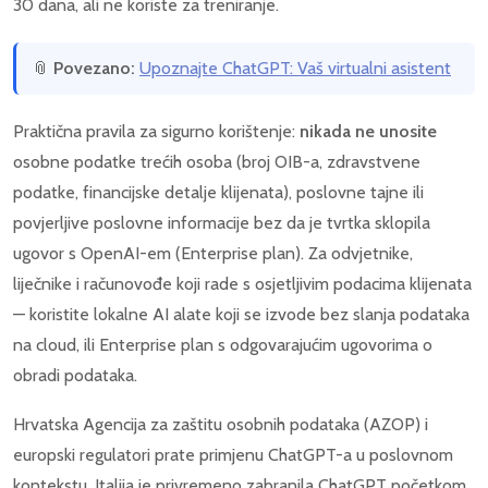
30 dana, ali ne koriste za treniranje.
📎
Povezano:
Upoznajte ChatGPT: Vaš virtualni asistent
Praktična pravila za sigurno korištenje:
nikada ne unosite
osobne podatke trećih osoba (broj OIB-a, zdravstvene
podatke, financijske detalje klijenata), poslovne tajne ili
povjerljive poslovne informacije bez da je tvrtka sklopila
ugovor s OpenAI-em (Enterprise plan). Za odvjetnike,
liječnike i računovođe koji rade s osjetljivim podacima klijenata
— koristite lokalne AI alate koji se izvode bez slanja podataka
na cloud, ili Enterprise plan s odgovarajućim ugovorima o
obradi podataka.
Hrvatska Agencija za zaštitu osobnih podataka (AZOP) i
europski regulatori prate primjenu ChatGPT-a u poslovnom
kontekstu. Italija je privremeno zabranila ChatGPT početkom