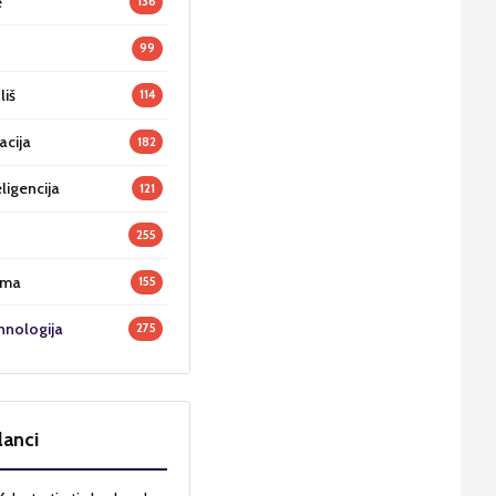
e
136
99
liš
114
acija
182
ligencija
121
255
oma
155
hnologija
275
lanci