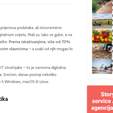
i prijenosa podataka, ali istovremeno
gitalnom svijetu. Mali su, lako se gube, a na
datke.
Prema istraživanjima, više od 70%
ovim vlasnicima
– a svaki od njih mogao bi
IT stručnjake – to je osnovna digitalna
ala. Srećom, danas postoji nekoliko
e li Windows, macOS ili Linux.
tika