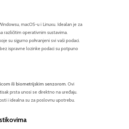
 Windowsu, macOS-u i Linuxu. Idealan je za
na različitim operativnim sustavima.
oje su sigurno pohranjeni svi vaši podaci.
, bez ispravne lozinke podaci su potpuno
icom ili biometrijskim senzorom
. Ovi
 otisak prsta unosi se direktno na uređaju.
nosti i idealna su za poslovnu upotrebu.
B stikovima