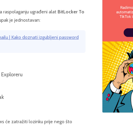
a raspolaganju ugrađeni alat
BitLocker To
tupak je jednostavan:
ailu | Kako doznati izgubljeni password
 Exploreru
ak
s će zatražiti lozinku prije nego što