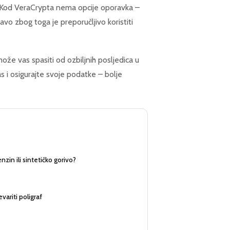
 Kod VeraCrypta nema opcije oporavka –
avo zbog toga je preporučljivo koristiti
ože vas spasiti od ozbiljnih posljedica u
as i osigurajte svoje podatke – bolje
zin ili sintetičko gorivo?
evariti poligraf