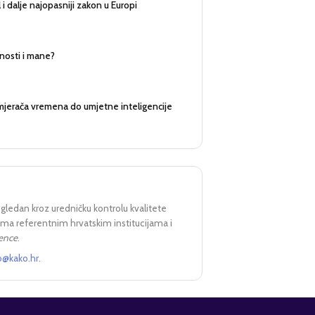
 i dalje najopasniji zakon u Europi
nosti i mane?
mjerača vremena do umjetne inteligencije
egledan kroz uredničku kontrolu kvalitete
prema referentnim hrvatskim institucijama i
rence
.
o@kako.hr
.