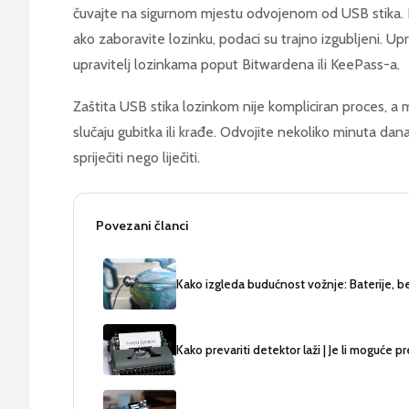
čuvajte na sigurnom mjestu odvojenom od USB stika.
ako zaboravite lozinku, podaci su trajno izgubljeni. Upr
upravitelj lozinkama poput Bitwardena ili KeePass-a.
Zaštita USB stika lozinkom nije kompliciran proces, a m
slučaju gubitka ili krađe. Odvojite nekoliko minuta dan
spriječiti nego liječiti.
Povezani članci
Kako izgleda budućnost vožnje: Baterije, ben
Kako prevariti detektor laži | Je li moguće pr