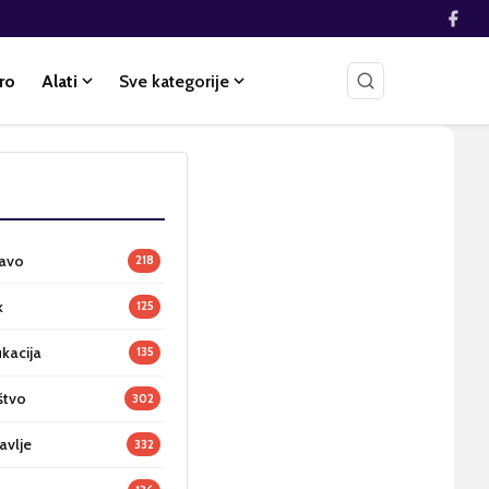
ro
Alati
Sve kategorije
ravo
218
k
125
ukacija
135
štvo
302
avlje
332