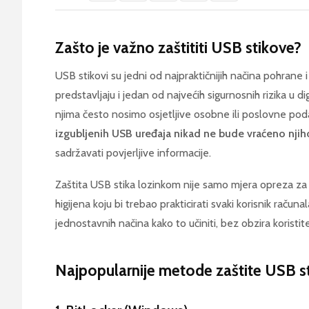
Zašto je važno zaštititi USB stikove?
USB stikovi su jedni od najpraktičnijih načina pohrane 
predstavljaju i jedan od najvećih sigurnosnih rizika u di
njima često nosimo osjetljive osobne ili poslovne po
izgubljenih USB uređaja nikad ne bude vraćeno njih
sadržavati povjerljive informacije.
Zaštita USB stika lozinkom nije samo mjera opreza za 
higijena koju bi trebao prakticirati svaki korisnik račun
jednostavnih načina kako to učiniti, bez obzira koristit
Najpopularnije metode zaštite USB s