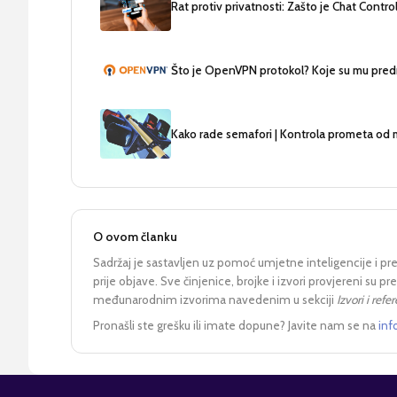
Rat protiv privatnosti: Zašto je Chat Control
Što je OpenVPN protokol? Koje su mu pred
Kako rade semafori | Kontrola prometa od 
O ovom članku
Sadržaj je sastavljen uz pomoć umjetne inteligencije i pr
prije objave. Sve činjenice, brojke i izvori provjereni su 
međunarodnim izvorima navedenim u sekciji
Izvori i refe
Pronašli ste grešku ili imate dopune? Javite nam se na
inf