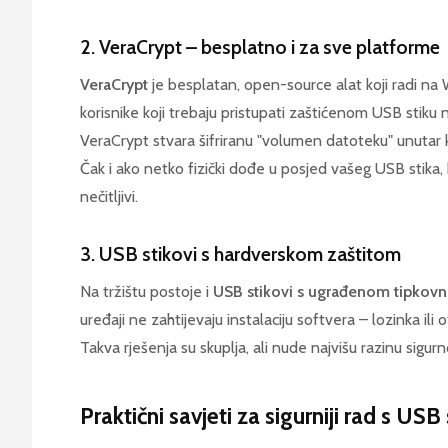
2. VeraCrypt – besplatno i za sve platforme
VeraCrypt
je besplatan, open-source alat koji radi na
korisnike koji trebaju pristupati zaštićenom USB stiku 
VeraCrypt stvara šifriranu "volumen datoteku" unutar k
Čak i ako netko fizički dođe u posjed vašeg USB stika
nečitljivi.
3. USB stikovi s hardverskom zaštitom
Na tržištu postoje i
USB stikovi s ugrađenom tipkovn
uređaji ne zahtijevaju instalaciju softvera – lozinka ili
Takva rješenja su skuplja, ali nude najvišu razinu sigur
Praktični savjeti za sigurniji rad s US