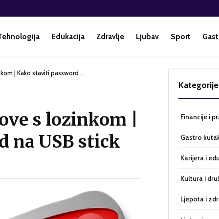
Tehnologija
Edukacija
Zdravlje
Ljubav
Sport
Gast
inkom | Kako staviti password …
Kategorije
kove s lozinkom |
Financije i p
d na USB stick
Gastro kuta
Karijera i ed
Kultura i dru
Ljepota i zdr