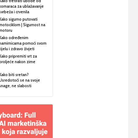
Kako tretirati ubode od
komaraca za ublažavanje
svrbeža i crvenila
Kako sigurno putovati
motociklom | Sigurnost na
motoru
Kako određenim
namirnicama pomoći svom
tijelu i zdravo živjeti
Kako pripremiti vrt za
proljeće nakon zime
Kako biti sretan?
Usredotoči se na svoje
snage, ne slabosti