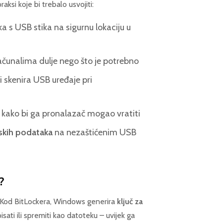
aksi koje bi trebalo usvojiti:
 s USB stika na sigurnu lokaciju u
ačunalima dulje nego što je potrebno
 skenira USB uređaje pri
ako bi ga pronalazač mogao vratiti
ijskih podataka
na nezaštićenim USB
?
. Kod BitLockera, Windows generira
ključ za
sati ili spremiti kao datoteku – uvijek ga