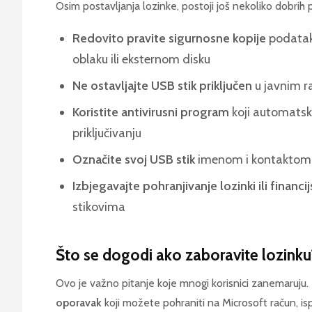
Osim postavljanja lozinke, postoji još nekoliko dobrih pr
Redovito pravite sigurnosne kopije
podataka
oblaku ili eksternom disku
Ne ostavljajte USB stik priključen
u javnim r
Koristite antivirusni program
koji automatski
priključivanju
Označite svoj USB stik
imenom i kontaktom k
Izbjegavajte pohranjivanje lozinki ili financ
stikovima
Što se dogodi ako zaboravite lozinku
Ovo je važno pitanje koje mnogi korisnici zanemaruju
oporavak
koji možete pohraniti na Microsoft račun, ispi