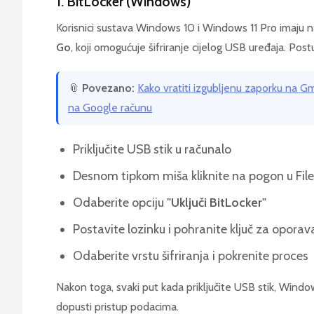
1. BitLocker (Windows)
Korisnici sustava Windows 10 i Windows 11 Pro imaju n
Go
, koji omogućuje šifriranje cijelog USB uređaja. Pos
📎
Povezano:
Kako vratiti izgubljenu zaporku na Gm
na Google računu
Priključite USB stik u računalo
Desnom tipkom miša kliknite na pogon u File
Odaberite opciju
"Uključi BitLocker"
Postavite lozinku i pohranite ključ za oporav
Odaberite vrstu šifriranja i pokrenite proces
Nakon toga, svaki put kada priključite USB stik, Window
dopusti pristup podacima.