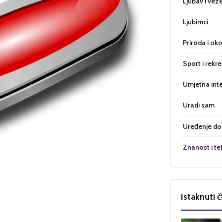
Ljubav i vez
Ljubimci
Priroda i oko
Sport i rekre
Umjetna inte
Uradi sam
Uređenje d
Znanost i te
Istaknuti č