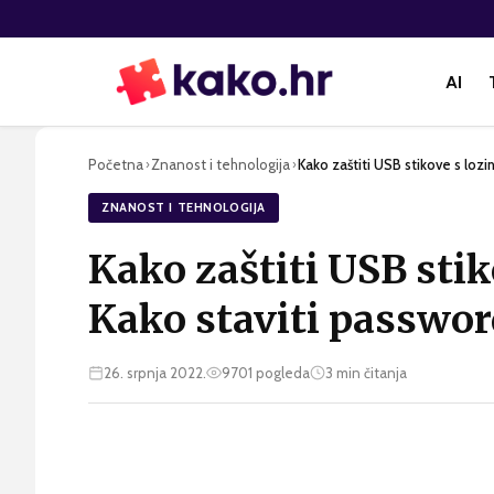
AI
Početna
Znanost i tehnologija
Kako zaštiti USB stikove s loz
›
›
ZNANOST I TEHNOLOGIJA
Kako zaštiti USB sti
Kako staviti passwor
26. srpnja 2022.
9701
pogleda
3
min čitanja