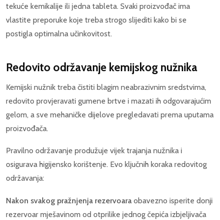
tekuće kemikalije ili jedna tableta. Svaki proizvođač ima
vlastite preporuke koje treba strogo slijediti kako bi se
postigla optimalna učinkovitost.
Redovito održavanje kemijskog nužnika
Kemijski nužnik treba čistiti blagim neabrazivnim sredstvima,
redovito provjeravati gumene brtve i mazati ih odgovarajućim
gelom, a sve mehaničke dijelove pregledavati prema uputama
proizvođača.
Pravilno održavanje produžuje vijek trajanja nužnika i
osigurava higijensko korištenje. Evo ključnih koraka redovitog
održavanja:
Nakon svakog pražnjenja rezervoara
obavezno isperite donji
rezervoar mješavinom od otprilike jednog čepića izbjeljivača