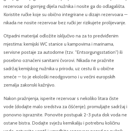
rezervoar od gornjeg dijela nužnika i nosite ga do odlagališta.
Koristite ručke koje su obično integrirane u dizajn rezervoara —
nikada ne nosite rezervoar bez ručki jer rizikujete prolijevanje.
Otpadni materijal odložite isključivo na za to predviđenim
mjestima: kemijski WC stanice u kampovima i marinama,
servisne postaje za autodome (tzv. "Entsorgungsstation") ili
posebno označeni sanitarni čvorovi. Nikada ne pražnite
sadržaj kemijskog nužnika u prirodu, uz cestu ili u obične
smeće — to je ekološki neodgovorno i u većini europskih
zemalja zakonski kažnjivo.
Nakon pražnjenja, isperite rezervoar s nekoliko litara čiste
vode (dodajte malo sredstva za čišćenje), promuljajte sadržaj i
ponovno ispraznite. Ponovite postupak 2-3 puta dok voda ne
ostane bistra. Dodajte svježu kemikaliju i potrebnu količinu