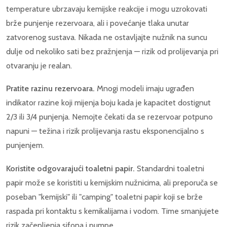
temperature ubrzavaju kemijske reakcije i mogu uzrokovati
brže punjenje rezervoara, ali i povećanje tlaka unutar
zatvorenog sustava. Nikada ne ostavljajte nužnik na suncu
dulje od nekoliko sati bez pražnjenja — rizik od prolijevanja pri
otvaranju je realan.
Pratite razinu rezervoara.
Mnogi modeli imaju ugrađen
indikator razine koji mijenja boju kada je kapacitet dostignut
2/3 ili 3/4 punjenja. Nemojte čekati da se rezervoar potpuno
napuni — težina i rizik prolijevanja rastu eksponencijalno s
punjenjem.
Koristite odgovarajući toaletni papir.
Standardni toaletni
papir može se koristiti u kemijskim nužnicima, ali preporuča se
poseban "kemijski" ili "camping" toaletni papir koji se brže
raspada pri kontaktu s kemikalijama i vodom. Time smanjujete
rizik začepljenja sifona i pumpe.