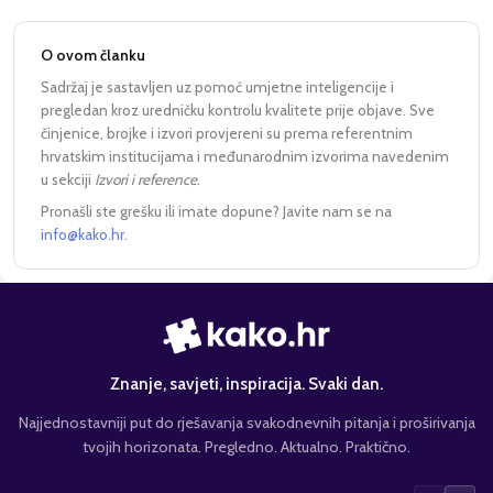
O ovom članku
Sadržaj je sastavljen uz pomoć umjetne inteligencije i
pregledan kroz uredničku kontrolu kvalitete prije objave. Sve
činjenice, brojke i izvori provjereni su prema referentnim
hrvatskim institucijama i međunarodnim izvorima navedenim
u sekciji
Izvori i reference
.
Pronašli ste grešku ili imate dopune? Javite nam se na
info@kako.hr
.
Znanje, savjeti, inspiracija. Svaki dan.
Najjednostavniji put do rješavanja svakodnevnih pitanja i proširivanja
tvojih horizonata. Pregledno. Aktualno. Praktično.