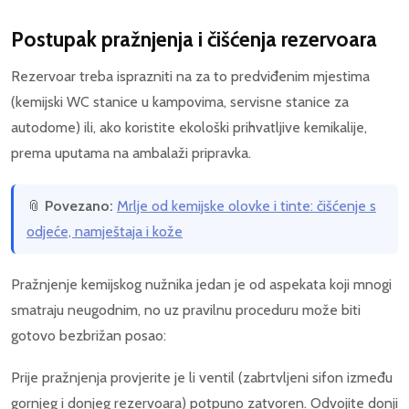
Postupak pražnjenja i čišćenja rezervoara
Rezervoar treba isprazniti na za to predviđenim mjestima
(kemijski WC stanice u kampovima, servisne stanice za
autodome) ili, ako koristite ekološki prihvatljive kemikalije,
prema uputama na ambalaži pripravka.
📎
Povezano:
Mrlje od kemijske olovke i tinte: čišćenje s
odjeće, namještaja i kože
Pražnjenje kemijskog nužnika jedan je od aspekata koji mnogi
smatraju neugodnim, no uz pravilnu proceduru može biti
gotovo bezbrižan posao:
Prije pražnjenja provjerite je li ventil (zabrtvljeni sifon između
gornjeg i donjeg rezervoara) potpuno zatvoren. Odvojite donji