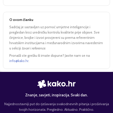
O ovom članku
Sadržaj je sastavljen uz pomoć umjetne inteligencije i
pregledan kroz uredničku kontrolu kvalitete prije objave. Sve
činjenice, brojke i izvori provjereni su prema referentnim
hrvatskim institucijama i međunarodnim izvorima navedenim
u sekciji
Izvori i reference
.
Pronašli ste grešku ili imate dopune? Javite nam se na
info@kako.hr
.
Znanje, savjeti, inspiracija. Svaki dan.
Najjednostavniji put do rješavanja svakodnevnih pitanja i proširivanja
tvojih horizonata. Pregledno. Aktualno. Praktično.