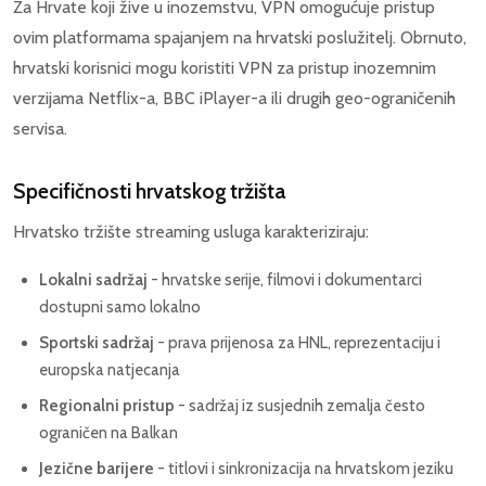
Za Hrvate koji žive u inozemstvu, VPN omogućuje pristup
ovim platformama spajanjem na hrvatski poslužitelj. Obrnuto,
hrvatski korisnici mogu koristiti VPN za pristup inozemnim
verzijama Netflix-a, BBC iPlayer-a ili drugih geo-ograničenih
servisa.
Specifičnosti hrvatskog tržišta
Hrvatsko tržište streaming usluga karakteriziraju:
Lokalni sadržaj
- hrvatske serije, filmovi i dokumentarci
dostupni samo lokalno
Sportski sadržaj
- prava prijenosa za HNL, reprezentaciju i
europska natjecanja
Regionalni pristup
- sadržaj iz susjednih zemalja često
ograničen na Balkan
Jezične barijere
- titlovi i sinkronizacija na hrvatskom jeziku