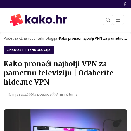
☰
Početna
Znanost i tehnologija
Kako pronaći najbolji VPN za pametnu televiziju | Odaberite …
›
›
ZNANOST I TEHNOLOGIJA
Kako pronaći najbolji VPN za
pametnu televiziju | Odaberite
hide.me VPN
10 mjeseca
615
pogleda
9
min čitanja