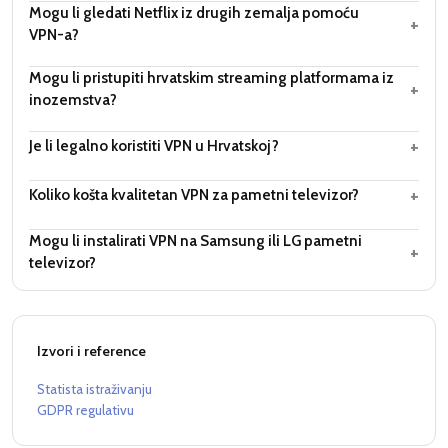
Mogu li gledati Netflix iz drugih zemalja pomoću
+
VPN-a?
Mogu li pristupiti hrvatskim streaming platformama iz
+
inozemstva?
+
Je li legalno koristiti VPN u Hrvatskoj?
+
Koliko košta kvalitetan VPN za pametni televizor?
Mogu li instalirati VPN na Samsung ili LG pametni
+
televizor?
Izvori i reference
Statista istraživanju
GDPR regulativu