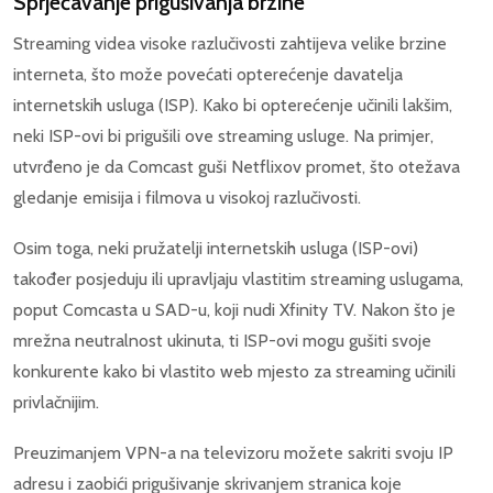
Sprječavanje prigušivanja brzine
Streaming videa visoke razlučivosti zahtijeva velike brzine
interneta, što može povećati opterećenje davatelja
internetskih usluga (ISP). Kako bi opterećenje učinili lakšim,
neki ISP-ovi bi prigušili ove streaming usluge. Na primjer,
utvrđeno je da Comcast guši Netflixov promet, što otežava
gledanje emisija i filmova u visokoj razlučivosti.
Osim toga, neki pružatelji internetskih usluga (ISP-ovi)
također posjeduju ili upravljaju vlastitim streaming uslugama,
poput Comcasta u SAD-u, koji nudi Xfinity TV. Nakon što je
mrežna neutralnost ukinuta, ti ISP-ovi mogu gušiti svoje
konkurente kako bi vlastito web mjesto za streaming učinili
privlačnijim.
Preuzimanjem VPN-a na televizoru možete sakriti svoju IP
adresu i zaobići prigušivanje skrivanjem stranica koje