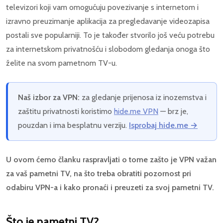
televizori koji vam omogućuju povezivanje s internetom i
izravno preuzimanje aplikacija za pregledavanje videozapisa
postali sve popularniji. To je također stvorilo još veću potrebu
za internetskom privatnošću i slobodom gledanja onoga što
želite na svom pametnom TV-u.
Naš izbor za VPN:
za gledanje prijenosa iz inozemstva i
zaštitu privatnosti koristimo
hide.me VPN
— brz je,
pouzdan i ima besplatnu verziju.
Isprobaj hide.me →
U ovom ćemo članku raspravljati o tome zašto je VPN važan
za vaš pametni TV, na što treba obratiti pozornost pri
odabiru VPN-a i kako pronaći i preuzeti za svoj pametni TV.
Što je pametni TV?