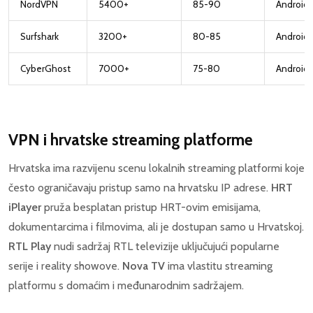
NordVPN
5400+
85-90
Android
Surfshark
3200+
80-85
Android 
CyberGhost
7000+
75-80
Android 
VPN i hrvatske streaming platforme
Hrvatska ima razvijenu scenu lokalnih streaming platformi koje
često ograničavaju pristup samo na hrvatsku IP adrese.
HRT
iPlayer
pruža besplatan pristup HRT-ovim emisijama,
dokumentarcima i filmovima, ali je dostupan samo u Hrvatskoj.
RTL Play
nudi sadržaj RTL televizije uključujući popularne
serije i reality showove.
Nova TV
ima vlastitu streaming
platformu s domaćim i međunarodnim sadržajem.