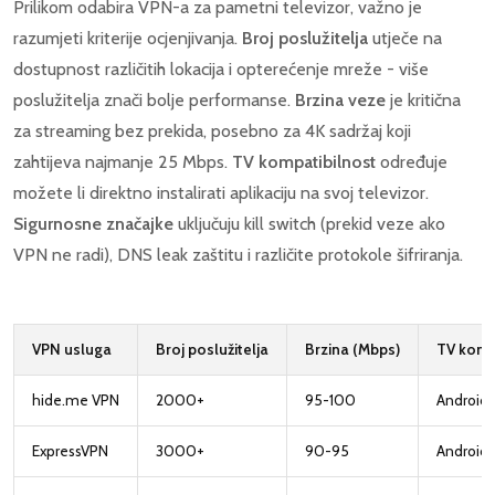
Prilikom odabira VPN-a za pametni televizor, važno je
razumjeti kriterije ocjenjivanja.
Broj poslužitelja
utječe na
dostupnost različitih lokacija i opterećenje mreže - više
poslužitelja znači bolje performanse.
Brzina veze
je kritična
za streaming bez prekida, posebno za 4K sadržaj koji
zahtijeva najmanje 25 Mbps.
TV kompatibilnost
određuje
možete li direktno instalirati aplikaciju na svoj televizor.
Sigurnosne značajke
uključuju kill switch (prekid veze ako
VPN ne radi), DNS leak zaštitu i različite protokole šifriranja.
VPN usluga
Broj poslužitelja
Brzina (Mbps)
TV komp
hide.me VPN
2000+
95-100
Android 
ExpressVPN
3000+
90-95
Android 