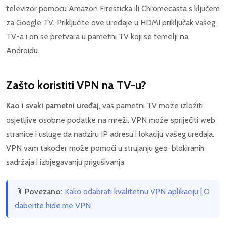
televizor pomoću Amazon Firesticka ili Chromecasta s ključem
za Google TV. Priključite ove uređaje u HDMI priključak vašeg
TV-a i on se pretvara u pametni TV koji se temelji na
Androidu.
Zašto koristiti VPN na TV-u?
Kao i svaki pametni uređaj
, vaš pametni TV može izložiti
osjetljive osobne podatke na mreži. VPN može spriječiti web
stranice i usluge da nadziru IP adresu i lokaciju vašeg uređaja.
VPN vam također može pomoći u strujanju geo-blokiranih
sadržaja i izbjegavanju prigušivanja.
📎
Povezano:
Kako odabrati kvalitetnu VPN aplikaciju | O
daberite hide.me VPN