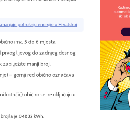
manjuje potrošnju energije u Hrvatskoj
 obično ima
5 do 6 mjesta
.
d prvog lijevog do zadnjeg desnog.
k zabilježite
manji broj
.
enje) – gornji red obično označava
i kotačić) obično se ne uključuju u
brojila je
04832 kWh
.