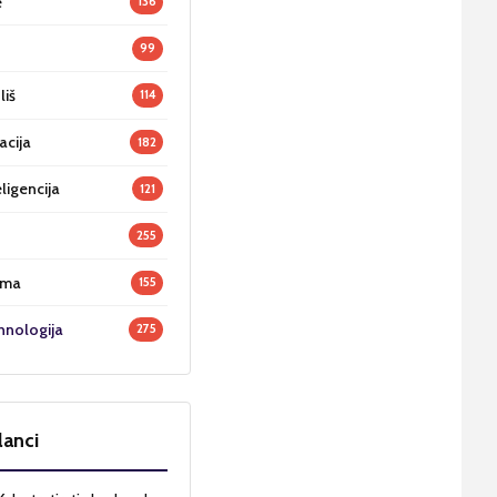
e
136
99
liš
114
acija
182
ligencija
121
255
oma
155
hnologija
275
lanci