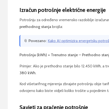
Izračun potrošnje električne energije
Potrošnju za određeno vremensko razdoblje izračun
prethodnog stanja
brojila:
📎
Povezano:
Kako AI optimizira energetsku potro
Potrošnja (kWh) = Trenutno stanje – Prethodno stan
Primjer: Ako je prethodno stanje bilo 12.450 kWh, a t
380 kWh
.
Kod višetarifnog mjerenja zbrajate potrošnju obje tarife
odvojeno kako biste vidjeli koliko trošite u pojedinim 
Savjeti za praćenje potrošnje