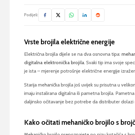
Podijeli:
Vrste brojila električne energije
Električna brojila dijele se na dva osnovna tipa:
mehani
digitalna elektronička brojila
. Svaki tip ima svoje spe
je ista – mjerenje potrošnje električne energije izraže
Starija mehanička brojila još uvijek su prisutna u velik
imaju instalirana digitalna ili pametna brojila. Pametn
daljinsko očitavanje bez potrebe da distributer dolazi
Kako očitati mehaničko brojilo s broj
Mehaničko brojilo prepoznajete po nizu kotačića s bro