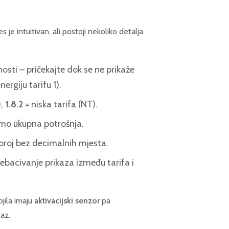
 je intuitivan, ali postoji nekoliko detalja
nosti – pričekajte dok se ne prikaže
nergiju tarifu 1).
),
1.8.2
= niska tarifa (NT).
amo ukupna potrošnja.
i broj bez decimalnih mjesta.
rebacivanje prikaza između tarifa i
ojila imaju
aktivacijski senzor
pa
kaz.