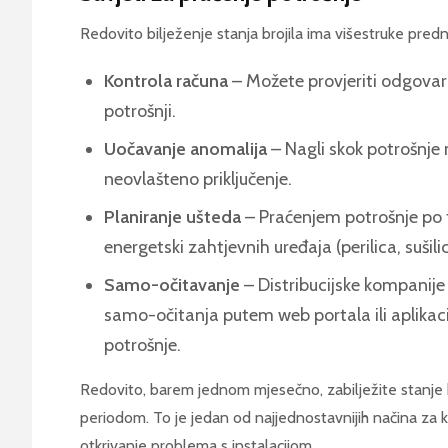
Redovito bilježenje stanja brojila ima višestruke predn
Kontrola računa
– Možete provjeriti odgovara
potrošnji.
Uočavanje anomalija
– Nagli skok potrošnje 
neovlašteno priključenje.
Planiranje ušteda
– Praćenjem potrošnje po 
energetski zahtjevnih uređaja (perilica, sušilic
Samo-očitavanje
– Distribucijske kompanij
samo-očitanja putem web portala ili aplikaci
potrošnje.
Redovito, barem jednom mjesečno, zabilježite stanje b
periodom. To je jedan od najjednostavnijih načina za
otkrivanje problema s instalacijom.