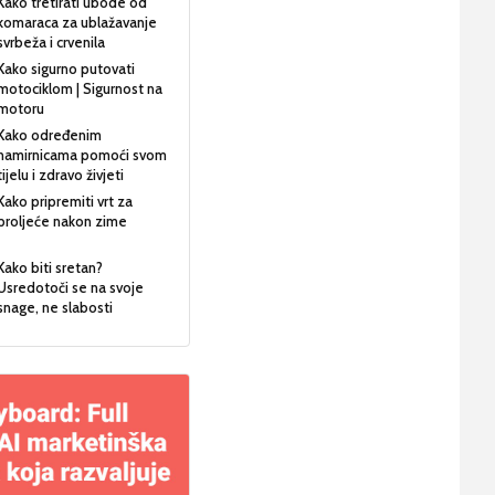
Kako tretirati ubode od
komaraca za ublažavanje
svrbeža i crvenila
Kako sigurno putovati
motociklom | Sigurnost na
motoru
Kako određenim
namirnicama pomoći svom
tijelu i zdravo živjeti
Kako pripremiti vrt za
proljeće nakon zime
Kako biti sretan?
Usredotoči se na svoje
snage, ne slabosti