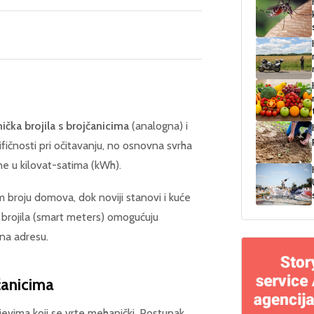
čka brojila s brojčanicima
(analogna) i
cifičnosti pri očitavanju, no osnovna svrha
ne u kilovat-satima (kWh).
om broju domova, dok noviji stanovi i kuće
a brojila (smart meters) omogućuju
 na adresu.
čanicima
jevima koji se vrte mehanički. Postupak