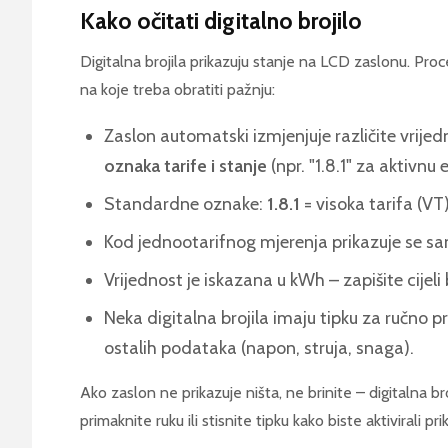
Kako očitati digitalno brojilo
Digitalna brojila prikazuju stanje na LCD zaslonu. Proces
na koje treba obratiti pažnju:
Zaslon automatski izmjenjuje različite vrijed
oznaka tarife i stanje
(npr. "1.8.1" za aktivnu e
Standardne oznake:
1.8.1
= visoka tarifa (VT
Kod jednootarifnog mjerenja prikazuje se s
Vrijednost je iskazana u kWh – zapišite cijel
Neka digitalna brojila imaju tipku za ručno p
ostalih podataka (napon, struja, snaga).
Ako zaslon ne prikazuje ništa, ne brinite – digitalna br
primaknite ruku ili stisnite tipku kako biste aktivirali pri