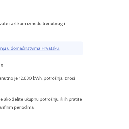
avate razlikom između
trenutnog i
šnju u domaćinstvima Hrvatsku.
je
renutno je 12.830 kWh, potrošnja iznosi
 ako želite ukupnu potrošnju, ili ih pratite
tarifnim periodima.