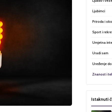
Ljubav i vez
Ljubimci
Priroda i oko
Sport i rekre
Umjetna inte
Uradi sam
Uređenje d
Znanost i te
Istaknuti č