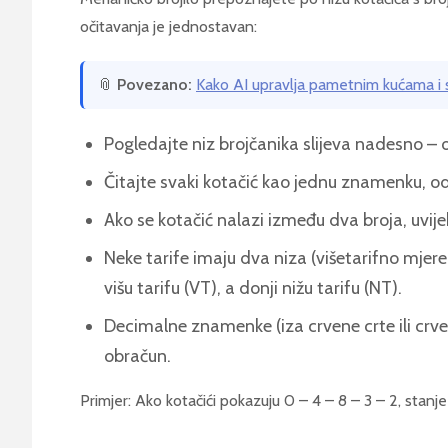
očitavanja je jednostavan:
📎
Povezano:
Kako AI upravlja pametnim kućama i s
Pogledajte niz brojčanika slijeva nadesno –
Čitajte svaki kotačić kao jednu znamenku, o
Ako se kotačić nalazi između dva broja, uvije
Neke tarife imaju dva niza (višetarifno mjer
višu tarifu (VT), a donji nižu tarifu (NT).
Decimalne znamenke (iza crvene crte ili crven
obračun.
Primjer: Ako kotačići pokazuju 0 – 4 – 8 – 3 – 2, stanje 