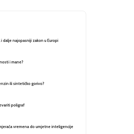
 i dalje najopasniji zakon u Europi
nosti i mane?
zin ili sintetičko gorivo?
evariti poligraf
mjerača vremena do umjetne inteligencije