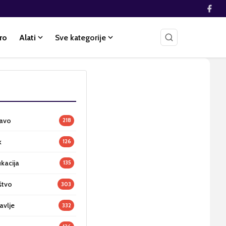
ro
Alati
Sve kategorije
ravo
218
k
126
ukacija
135
štvo
303
avlje
332