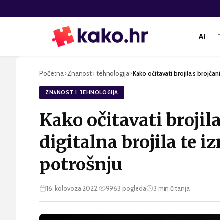
AI
Početna
Znanost i tehnologija
Kako očitavati brojila s brojčani
›
›
ZNANOST I TEHNOLOGIJA
Kako očitavati brojil
digitalna brojila te i
potrošnju
16. kolovoza 2022.
9963
pogleda
3
min čitanja