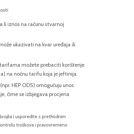
osti:
 li iznos na računu stvarnoj
može ukazivati na kvar uređaja ili
tarifama možete prebaciti korištenje
a) na noćnu tarifu koja je jeftinija.
e (npr. HEP ODS) omogućuju unos
je, čime se izbjegava procjena
rojila i usporedite s prethodnim
 kontrolu troškova i pravovremeno