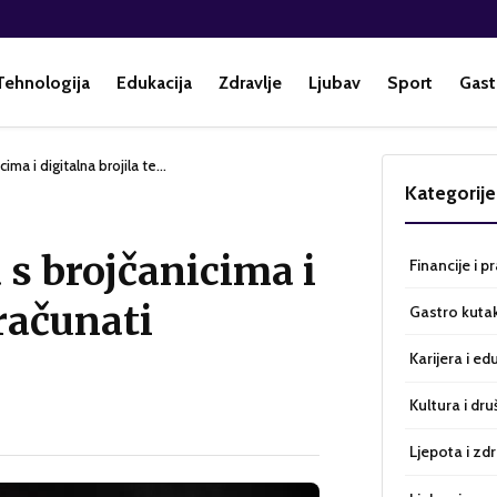
Tehnologija
Edukacija
Zdravlje
Ljubav
Sport
Gast
cima i digitalna brojila te…
Kategorije
a s brojčanicima i
Financije i p
zračunati
Gastro kuta
Karijera i ed
Kultura i dru
Ljepota i zdr