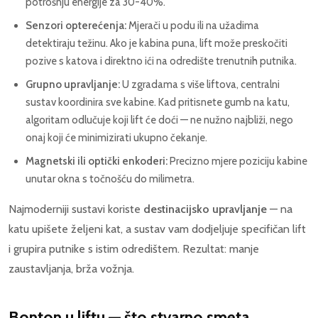
potrošnju energije za 30-40%.
Senzori opterećenja:
Mjerači u podu ili na užadima
detektiraju težinu. Ako je kabina puna, lift može preskočiti
pozive s katova i direktno ići na odredište trenutnih putnika.
Grupno upravljanje:
U zgradama s više liftova, centralni
sustav koordinira sve kabine. Kad pritisnete gumb na katu,
algoritam odlučuje koji lift će doći — ne nužno najbliži, nego
onaj koji će minimizirati ukupno čekanje.
Magnetski ili optički enkoderi:
Precizno mjere poziciju kabine
unutar okna s točnošću do milimetra.
Najmoderniji sustavi koriste
destinacijsko upravljanje
— na
katu upišete željeni kat, a sustav vam dodjeljuje specifičan lift
i grupira putnike s istim odredištem. Rezultat: manje
zaustavljanja, brža vožnja.
Bonton u liftu — što stvarno smeta