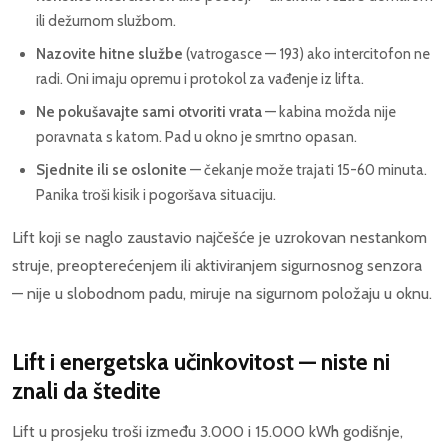
ili dežurnom službom.
Nazovite hitne službe
(vatrogasce — 193) ako intercitofon ne
radi. Oni imaju opremu i protokol za vađenje iz lifta.
Ne pokušavajte sami otvoriti vrata
— kabina možda nije
poravnata s katom. Pad u okno je smrtno opasan.
Sjednite ili se oslonite
— čekanje može trajati 15-60 minuta.
Panika troši kisik i pogoršava situaciju.
Lift koji se naglo zaustavio najčešće je uzrokovan nestankom
struje, preopterećenjem ili aktiviranjem sigurnosnog senzora
— nije u slobodnom padu, miruje na sigurnom položaju u oknu.
Lift i energetska učinkovitost — niste ni
znali da štedite
Lift u prosjeku troši između 3.000 i 15.000 kWh godišnje,