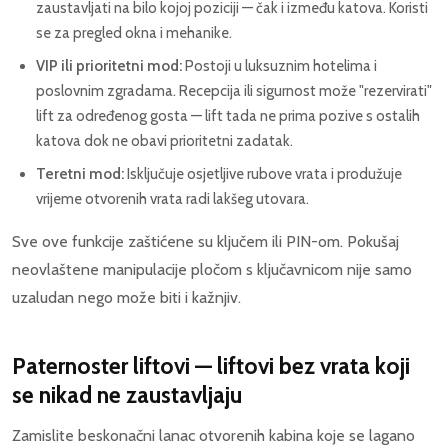
zaustavljati na bilo kojoj poziciji — čak i između katova. Koristi
se za pregled okna i mehanike.
VIP ili prioritetni mod:
Postoji u luksuznim hotelima i
poslovnim zgradama. Recepcija ili sigurnost može "rezervirati"
lift za određenog gosta — lift tada ne prima pozive s ostalih
katova dok ne obavi prioritetni zadatak.
Teretni mod:
Isključuje osjetljive rubove vrata i produžuje
vrijeme otvorenih vrata radi lakšeg utovara.
Sve ove funkcije zaštićene su ključem ili PIN-om. Pokušaj
neovlaštene manipulacije pločom s ključavnicom nije samo
uzaludan nego može biti i kažnjiv.
Paternoster liftovi — liftovi bez vrata koji
se nikad ne zaustavljaju
Zamislite beskonačni lanac otvorenih kabina koje se lagano