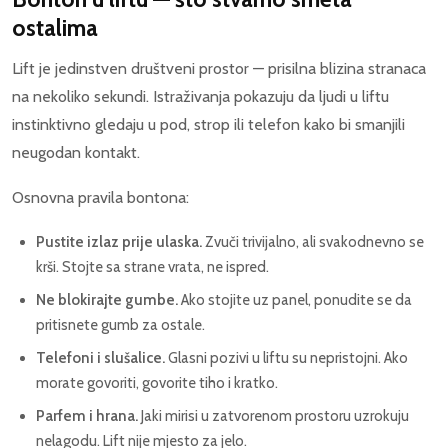
ostalima
Lift je jedinstven društveni prostor — prisilna blizina stranaca
na nekoliko sekundi. Istraživanja pokazuju da ljudi u liftu
instinktivno gledaju u pod, strop ili telefon kako bi smanjili
neugodan kontakt.
Osnovna pravila bontona:
Pustite izlaz prije ulaska.
Zvuči trivijalno, ali svakodnevno se
krši. Stojte sa strane vrata, ne ispred.
Ne blokirajte gumbe.
Ako stojite uz panel, ponudite se da
pritisnete gumb za ostale.
Telefoni i slušalice.
Glasni pozivi u liftu su nepristojni. Ako
morate govoriti, govorite tiho i kratko.
Parfem i hrana.
Jaki mirisi u zatvorenom prostoru uzrokuju
nelagodu. Lift nije mjesto za jelo.