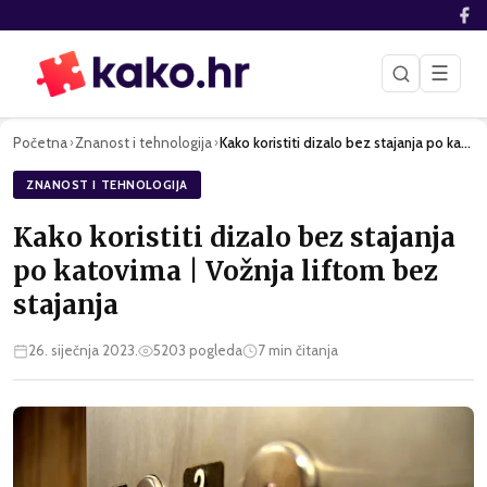
☰
Početna
Znanost i tehnologija
Kako koristiti dizalo bez stajanja po katovima | Vožnja lift…
›
›
ZNANOST I TEHNOLOGIJA
Kako koristiti dizalo bez stajanja
po katovima | Vožnja liftom bez
stajanja
26. siječnja 2023.
5203
pogleda
7
min čitanja