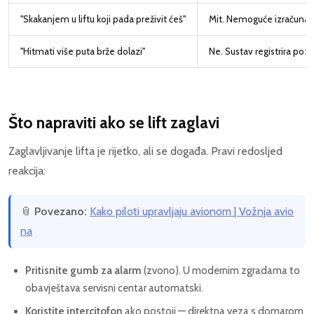
"Skakanjem u liftu koji pada preživit ćeš"
Mit. Nemoguće izračunati p
"Hitmati više puta brže dolazi"
Ne. Sustav registrira poz
Što napraviti ako se lift zaglavi
Zaglavljivanje lifta je rijetko, ali se događa. Pravi redosljed
reakcija:
📎
Povezano:
Kako piloti upravljaju avionom | Vožnja avio
na
Pritisnite gumb za alarm
(zvono). U modernim zgradama to
obavještava servisni centar automatski.
Koristite intercitofon
ako postoji — direktna veza s domarom