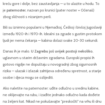
kreću gore i dolje, bez zaustavljanja — u to ulazite u hodu. To
je
paternoster
, nazvan po krunici (pater noster = Očenaš)
zbog sličnosti s nizanjem perli.
Bili su iznimno popularni u Njemačkoj, Češkoj i bivšoj Jugoslaviji
između 1920-ih i 1970-ih. Idealni za zgrade s gustim protokom
ljudi jer nema čekanja — kabina dolazi svake 20-30 sekundi.
Danas ih je malo.
U Zagrebu još uvijek postoji nekoliko
,
uglavnom u starim državnim zgradama. Europski propisi ih
gotovo nigdje ne dopuštaju u novogradnji zbog sigurnosnih
rizika — ulazak i izlazak zahtijeva određenu spretnost, a starije
osobe i djeca mogu se ozlijediti.
Ako naletite na paternoster: uđite odlučno u sredinu kabine,
ne oklijevajte na rubu, i izađite jednako odlučno kada dođete
na željeni kat. Nikad ne pokušavajte "preskočiti" na vrhu ili dnu