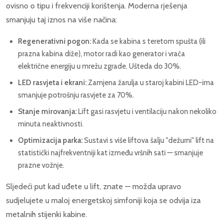
ovisno o tipu i frekvenciji korištenja. Moderna rješenja
smanjuju taj iznos na više načina:
Regenerativni pogon:
Kada se kabina s teretom spušta (ili
prazna kabina diže), motor radi kao generator i vraća
električne energiju u mrežu zgrade. Ušteda do 30%.
LED rasvjeta i ekrani:
Zamjena žarulja u staroj kabini LED-ima
smanjuje potrošnju rasvjete za 70%.
Stanje mirovanja:
Lift gasi rasvjetu i ventilaciju nakon nekoliko
minuta neaktivnosti.
Optimizacija parka:
Sustavi s više liftova šalju "dežurni" lift na
statistički najfrekventniji kat između vršnih sati — smanjuje
prazne vožnje.
Sljedeći put kad uđete u lift, znate — možda upravo
sudjelujete u maloj energetskoj simfoniji koja se odvija iza
metalnih stijenki kabine.