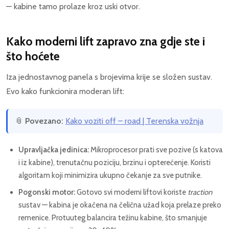
— kabine tamo prolaze kroz uski otvor.
Kako moderni lift zapravo zna gdje ste i
što hoćete
Iza jednostavnog panela s brojevima krije se složen sustav.
Evo kako funkcionira moderan lift:
📎
Povezano:
Kako voziti off – road | Terenska vožnja
Upravljačka jedinica:
Mikroprocesor prati sve pozive (s katova
i iz kabine), trenutačnu poziciju, brzinu i opterećenje. Koristi
algoritam koji minimizira ukupno čekanje za sve putnike.
Pogonski motor:
Gotovo svi moderni liftovi koriste
traction
sustav — kabina je okačena na čelična užad koja prelaze preko
remenice. Protuuteg balancira težinu kabine, što smanjuje