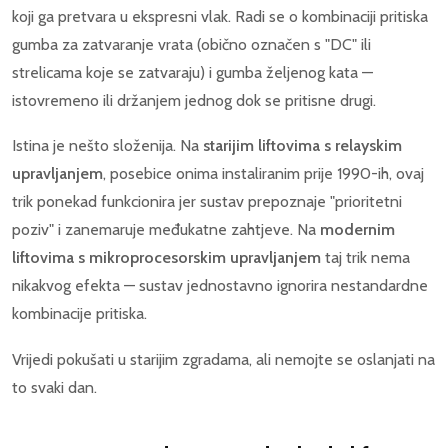
koji ga pretvara u ekspresni vlak. Radi se o kombinaciji pritiska
gumba za zatvaranje vrata (obično označen s "DC" ili
strelicama koje se zatvaraju) i gumba željenog kata —
istovremeno ili držanjem jednog dok se pritisne drugi.
Istina je nešto složenija. Na
starijim liftovima s relayskim
upravljanjem
, posebice onima instaliranim prije 1990-ih, ovaj
trik ponekad funkcionira jer sustav prepoznaje "prioritetni
poziv" i zanemaruje međukatne zahtjeve. Na
modernim
liftovima s mikroprocesorskim upravljanjem
taj trik nema
nikakvog efekta — sustav jednostavno ignorira nestandardne
kombinacije pritiska.
Vrijedi pokušati u starijim zgradama, ali nemojte se oslanjati na
to svaki dan.