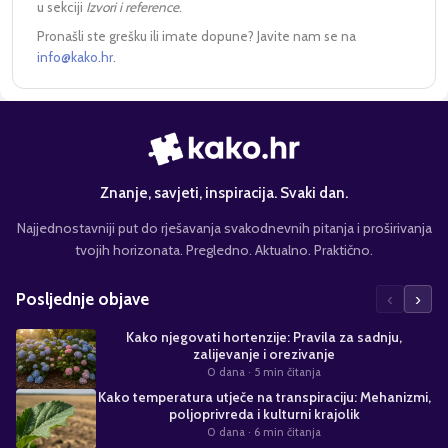
u sekciji
Izvori i reference
.
Pronašli ste grešku ili imate dopune? Javite nam se na
info@kako.hr
.
Znanje, savjeti, inspiracija. Svaki dan.
Najjednostavniji put do rješavanja svakodnevnih pitanja i proširivanja
tvojih horizonata. Pregledno. Aktualno. Praktično.
‹
›
Posljednje objave
Kako njegovati hortenzije: Pravila za sadnju,
zalijevanje i orezivanje
0 dana
· 5 min čitanja
Kako temperatura utječe na transpiraciju: Mehanizmi,
poljoprivreda i kulturni krajolik
0 dana
· 6 min čitanja