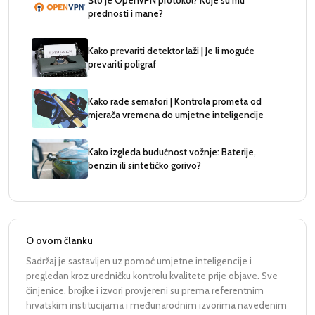
Što je OpenVPN protokol? Koje su mu
prednosti i mane?
Kako prevariti detektor laži | Je li moguće
prevariti poligraf
Kako rade semafori | Kontrola prometa od
mjerača vremena do umjetne inteligencije
Kako izgleda budućnost vožnje: Baterije,
benzin ili sintetičko gorivo?
O ovom članku
Sadržaj je sastavljen uz pomoć umjetne inteligencije i
pregledan kroz uredničku kontrolu kvalitete prije objave. Sve
činjenice, brojke i izvori provjereni su prema referentnim
hrvatskim institucijama i međunarodnim izvorima navedenim