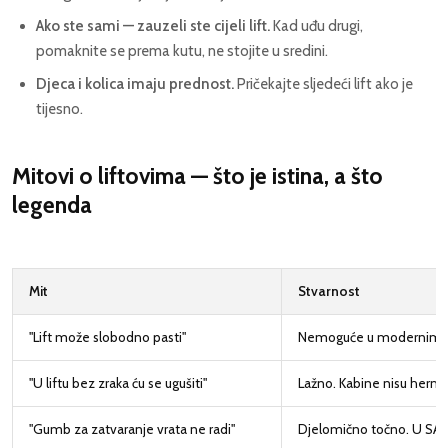
Ako ste sami — zauzeli ste cijeli lift.
Kad uđu drugi,
pomaknite se prema kutu, ne stojite u sredini.
Djeca i kolica imaju prednost.
Pričekajte sljedeći lift ako je
tijesno.
Mitovi o liftovima — što je istina, a što
legenda
Mit
Stvarnost
"Lift može slobodno pasti"
Nemoguće u modernim lif
"U liftu bez zraka ću se ugušiti"
Lažno. Kabine nisu hermeti
"Gumb za zatvaranje vrata ne radi"
Djelomično točno. U SAD-u