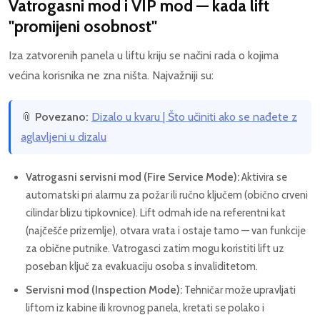
Vatrogasni mod i VIP mod — kada lift
"promijeni osobnost"
Iza zatvorenih panela u liftu kriju se načini rada o kojima
većina korisnika ne zna ništa. Najvažniji su:
📎
Povezano:
Dizalo u kvaru | Što učiniti ako se nađete z
aglavljeni u dizalu
Vatrogasni servisni mod (Fire Service Mode):
Aktivira se
automatski pri alarmu za požar ili ručno ključem (obično crveni
cilindar blizu tipkovnice). Lift odmah ide na referentni kat
(najčešće prizemlje), otvara vrata i ostaje tamo — van funkcije
za obične putnike. Vatrogasci zatim mogu koristiti lift uz
poseban ključ za evakuaciju osoba s invaliditetom.
Servisni mod (Inspection Mode):
Tehničar može upravljati
liftom iz kabine ili krovnog panela, kretati se polako i