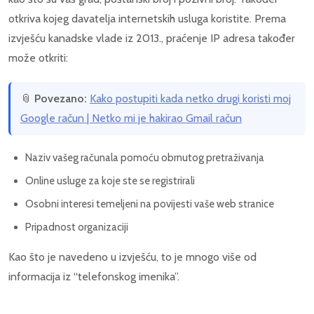
otkriva kojeg davatelja internetskih usluga koristite. Prema
izvješću kanadske vlade iz 2013., praćenje IP adresa također
može otkriti:
📎
Povezano:
Kako postupiti kada netko drugi koristi moj
Google račun | Netko mi je hakirao Gmail račun
Naziv vašeg računala pomoću obrnutog pretraživanja
Online usluge za koje ste se registrirali
Osobni interesi temeljeni na povijesti vaše web stranice
Pripadnost organizaciji
Kao što je navedeno u izvješću, to je mnogo više od
informacija iz “telefonskog imenika”.