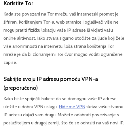
Koristite Tor
Kada ste povezani na Tor mrežu, vaš internetski promet je
šifriran. Korištenjem Tor-a, web stranice i oglašivači više ne
mogu pratiti fizičku lokaciju vaše IP adrese ili vidjeti vašu
online aktivnost. Iako stvara sigurno utočište za ljude koji žele
više anonimnosti na internetu, loša strana korištenja Tor
mreže je da bi zlonamjerni Tor čvor mogao voditi ograničene
zapise.
Sakrijte svoju IP adresu pomoću VPN-a
(preporučeno)
Kako biste spriječili hakere da se domognu vaše IP adrese,
uložite u dobru VPN uslugu.
Hide.me VPN
skriva vašu stvarnu
IP adresu dajući vam drugu. Možete odabrati povezivanje s
poslužiteljem u drugoj zemlji, što će se odraziti na vaš novi IP.