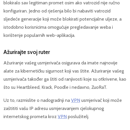
blokiralo sav legitiman promet osim ako vatrozid nije ručno
konfiguriran. Jedno od rješenja bilo bi nabaviti vatrozid
sljedeće generacije koji može blokirati potencijalne uljeze, a
istodobno korisnicima omogućuje pregledavanje weba i
korištenje popularnih web-aplikacija.
Ažurirajte svoj ruter
Ažuriranje vašeg usmjerivača osigurava da imate najnovije
alate za kibernetičku sigurnost koji vas štite. Ažuriranje vašeg
usmjerivača također ga štiti od ranjivosti koje su otkrivene, kao
što su Heartbleed, Krack, Poodle i nedavno, ZuoRaT.
Uz to, razmislite o nadogradnji na
VPN
usmjerivač koji može
zaštititi vašu IP adresu usmjeravanjem cjelokupnog
internetskog prometa kroz
VPN
poslužitelj.