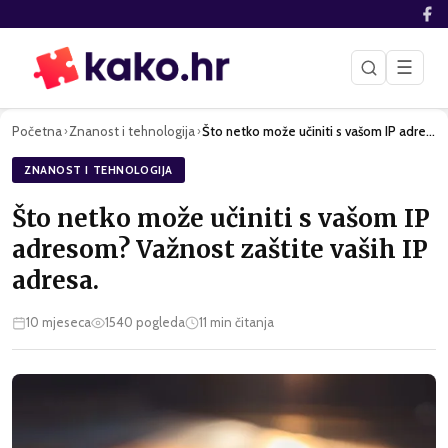
☰
Početna
Znanost i tehnologija
Što netko može učiniti s vašom IP adresom? Važnost zaštite v…
›
›
ZNANOST I TEHNOLOGIJA
Što netko može učiniti s vašom IP
adresom? Važnost zaštite vaših IP
adresa.
10 mjeseca
1540
pogleda
11
min čitanja