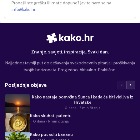
Pronašli ste grešku ili imate dopune? Javite nam se na
info@kako.hr
.
Znanje, savjeti, inspiracija. Svaki dan.
Najjednostavniji put do rješavanja svakodnevnih pitanja i proširivanja
tvojih horizonata. Pregledno. Aktualno. Praktično.
‹
›
Posljednje objave
Kako nastaje pomrčina Sunca i kada će biti vidljiva iz
Hrvatske
0 dana
· 6 min čitanja
Kako skuhati palentu
0 dana
· 6 min čitanja
Kako posaditi bananu
0 dana
· 6 min čitanja