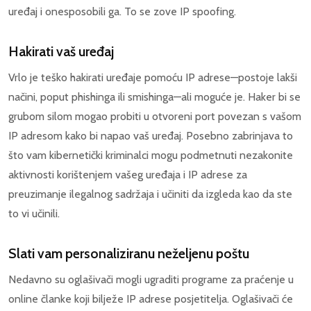
uređaj i onesposobili ga. To se zove IP spoofing.
Hakirati vaš uređaj
Vrlo je teško hakirati uređaje pomoću IP adrese—postoje lakši
načini, poput phishinga ili smishinga—ali moguće je. Haker bi se
grubom silom mogao probiti u otvoreni port povezan s vašom
IP adresom kako bi napao vaš uređaj. Posebno zabrinjava to
što vam kibernetički kriminalci mogu podmetnuti nezakonite
aktivnosti korištenjem vašeg uređaja i IP adrese za
preuzimanje ilegalnog sadržaja i učiniti da izgleda kao da ste
to vi učinili.
Slati vam personaliziranu neželjenu poštu
Nedavno su oglašivači mogli ugraditi programe za praćenje u
online članke koji bilježe IP adrese posjetitelja. Oglašivači će