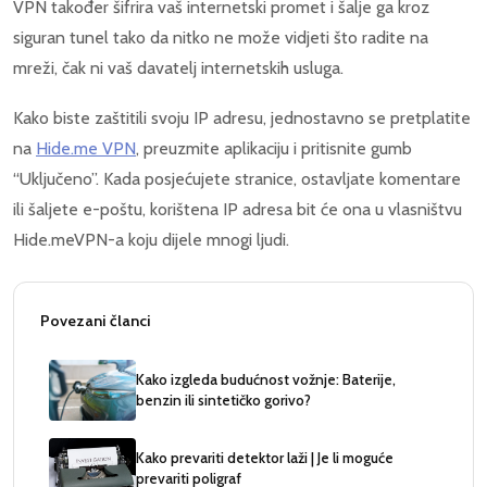
VPN također šifrira vaš internetski promet i šalje ga kroz
siguran tunel tako da nitko ne može vidjeti što radite na
mreži, čak ni vaš davatelj internetskih usluga.
Kako biste zaštitili svoju IP adresu, jednostavno se pretplatite
na
Hide.me VPN
, preuzmite aplikaciju i pritisnite gumb
“Uključeno”. Kada posjećujete stranice, ostavljate komentare
ili šaljete e-poštu, korištena IP adresa bit će ona u vlasništvu
Hide.meVPN-a koju dijele mnogi ljudi.
Povezani članci
Kako izgleda budućnost vožnje: Baterije,
benzin ili sintetičko gorivo?
Kako prevariti detektor laži | Je li moguće
prevariti poligraf