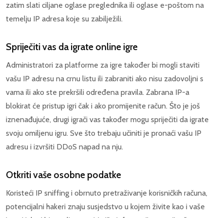
zatim slati ciljane oglase preglednika ili oglase e-poštom na
temelju IP adresa koje su zabilježili.
Spriječiti vas da igrate online igre
Administratori za platforme za igre također bi mogli staviti
vašu IP adresu na crnu listu ili zabraniti ako nisu zadovoljni s
vama ili ako ste prekršili određena pravila. Zabrana IP-a
blokirat će pristup igri čak i ako promijenite račun. Što je još
iznenađujuće, drugi igrači vas također mogu spriječiti da igrate
svoju omiljenu igru. Sve što trebaju učiniti je pronaći vašu IP
adresu i izvršiti DDoS napad na nju.
Otkriti vaše osobne podatke
Koristeći IP sniffing i obrnuto pretraživanje korisničkih računa,
potencijalni hakeri znaju susjedstvo u kojem živite kao i vaše