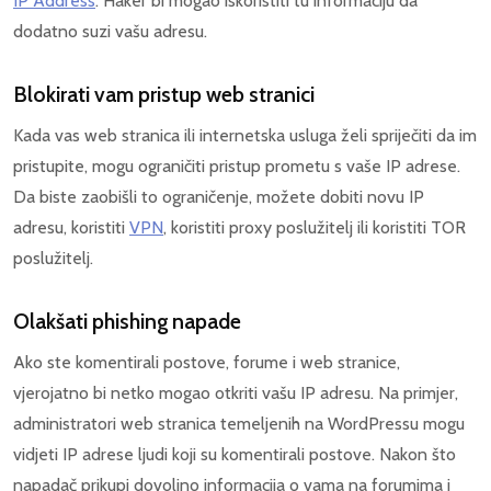
IP Address
. Haker bi mogao iskoristiti tu informaciju da
dodatno suzi vašu adresu.
Blokirati vam pristup web stranici
Kada vas web stranica ili internetska usluga želi spriječiti da im
pristupite, mogu ograničiti pristup prometu s vaše IP adrese.
Da biste zaobišli to ograničenje, možete dobiti novu IP
adresu, koristiti
VPN
, koristiti proxy poslužitelj ili koristiti TOR
poslužitelj.
Olakšati phishing napade
Ako ste komentirali postove, forume i web stranice,
vjerojatno bi netko mogao otkriti vašu IP adresu. Na primjer,
administratori web stranica temeljenih na WordPressu mogu
vidjeti IP adrese ljudi koji su komentirali postove. Nakon što
napadač prikupi dovoljno informacija o vama na forumima i