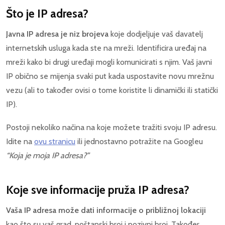
Što je IP adresa?
Javna IP adresa je niz brojeva
koje dodjeljuje vaš davatelj
internetskih usluga kada ste na mreži. Identificira uređaj na
mreži kako bi drugi uređaji mogli komunicirati s njim. Vaš javni
IP obično se mijenja svaki put kada uspostavite novu mrežnu
vezu (ali to također ovisi o tome koristite li dinamički ili statički
IP).
Postoji nekoliko načina na koje možete tražiti svoju IP adresu.
Idite na
ovu stranicu
ili jednostavno potražite na Googleu
“Koja je moja IP adresa?”
Koje sve informacije pruža IP adresa?
Vaša IP adresa može dati informacije o približnoj lokaciji
kao što su vaš grad, poštanski broj i pozivni broj. Također