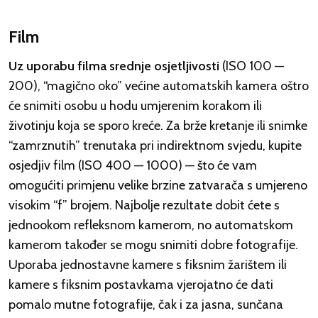
Film
Uz uporabu filma srednje osjetljivosti
(ISO 100 —
200), “magično oko” većine automatskih kamera oštro
će snimiti osobu u hodu umjerenim korakom ili
životinju koja se sporo kreće. Za brže kretanje ili snimke
“zamrznutih” trenutaka pri indirektnom svjedu, kupite
osjedjiv film (ISO 400 — 1000) — što će vam
omogućiti primjenu velike brzine zatvarača s umjereno
visokim “f” brojem. Najbolje rezultate dobit ćete s
jednookom refleksnom kamerom, no automatskom
kamerom također se mogu snimiti dobre fotografije.
Uporaba jednostavne kamere s fiksnim žarištem ili
kamere s fiksnim postavkama vjerojatno će dati
pomalo mutne fotografije, čak i za jasna, sunčana