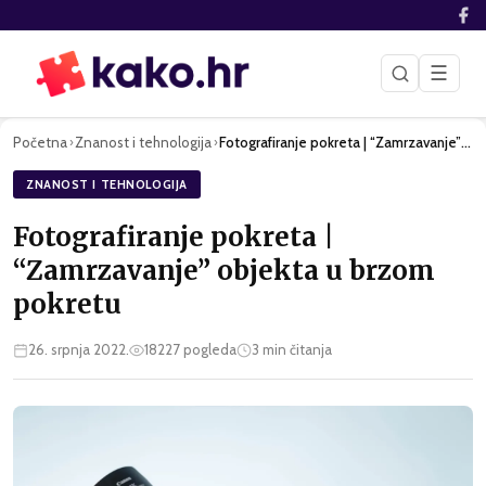
☰
Početna
Znanost i tehnologija
Fotografiranje pokreta | “Zamrzavanje” objekta u brzom pokre…
›
›
ZNANOST I TEHNOLOGIJA
Fotografiranje pokreta |
“Zamrzavanje” objekta u brzom
pokretu
26. srpnja 2022.
18227
pogleda
3
min čitanja