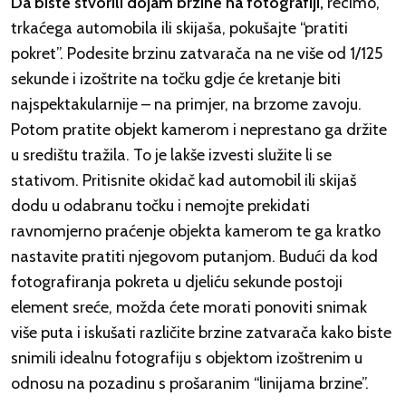
Da biste stvorili dojam brzine na fotografiji,
recimo,
trkaćega automobila ili skijaša, pokušajte “pratiti
pokret”. Podesite brzinu zatvarača na ne više od 1/125
sekunde i izoštrite na točku gdje će kretanje biti
najspektakularnije – na primjer, na brzome zavoju.
Potom pratite objekt kamerom i neprestano ga držite
u središtu tražila. To je lakše izvesti služite li se
stativom. Pritisnite okidač kad automobil ili skijaš
dodu u odabranu točku i nemojte prekidati
ravnomjerno praćenje objekta kamerom te ga kratko
nastavite pratiti njegovom putanjom. Budući da kod
fotografiranja pokreta u djeliću sekunde postoji
element sreće, možda ćete morati ponoviti snimak
više puta i iskušati različite brzine zatvarača kako biste
snimili idealnu fotografiju s objektom izoštrenim u
odnosu na pozadinu s prošaranim “linijama brzine”.