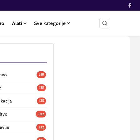
ro
Alati
Sve kategorije
ravo
218
k
125
ukacija
135
štvo
302
avlje
332