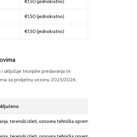
€1,50 (jednokratno)
€1,50 (jednokratno)
€1,50 (jednokratno)
dovima
i uključuje teorijske predavanja te
jena za proljetnu sezonu 2025/2026.:
uključeno
nja, terenski izleti, osnovna tehnička oprema (uže, karabiner)
nja, terenski izleti, osnovna tehnička oprema