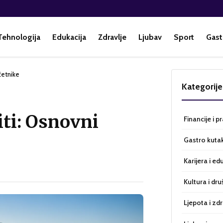
Tehnologija
Edukacija
Zdravlje
Ljubav
Sport
Gast
četnike
Kategorije
iti: Osnovni
Financije i p
Gastro kuta
Karijera i ed
Kultura i dru
Ljepota i zdr