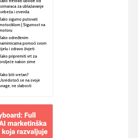
Kako tretirati ubode od
komaraca za ublažavanje
svrbeža i crvenila
Kako sigurno putovati
motociklom | Sigurnost na
motoru
Kako određenim
namirnicama pomoći svom
tijelu i zdravo živjeti
Kako pripremiti vrt za
proljeće nakon zime
Kako biti sretan?
Usredotoči se na svoje
snage, ne slabosti