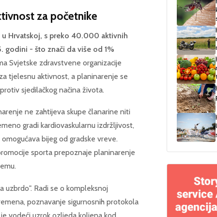
aktivnost za početnike
st u Hrvatskoj, s preko 40.000 aktivnih
 godini - što znači da više od 1%
 Svjetske zdravstvene organizacije
a tjelesnu aktivnost, a planinarenje se
protiv sjedilačkog načina života.
inarenje ne zahtijeva skupe članarine niti
remeno gradi kardiovaskularnu izdržljivost,
 i omogućava bijeg od gradske vreve.
promocije sporta prepoznaje planinarenje
premu.
ja uzbrdo". Radi se o kompleksnoj
e vremena, poznavanje sigurnosnih protokola
e je vodeći uzrok ozljeda koljena kod