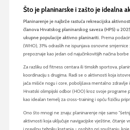
Što je planinarske i zašto je idealna 
Planinarenje je najbrže rastuća rekreacijska aktivno
članova Hrvatskog planinarskog saveza (HPS) u 2025.
ukupne populacije aktivno planinariti.
Prema podacima
(WHO), 31% odraslih ne ispunjava osnovne smjernice z
prepoznaje kao jedan od najučinkovitijih načina borbe 
Za razliku od fitness centara ili timskih sportova, plan
koordinaciju s drugima. Radi se o aktivnosti koja istov
jača mišiće nogu i core, poboljšava mentalno zdravlje
Hrvatski olimpijski odbor (HOO) kroz svoje programe 
kao idealan temelj za cross-training i opću fizičku pri
Ono što mnogi ne znaju: planinarenje nije samo "šetn
aktivnosti koja uključuje navigacijske vještine, čitanj
i pravilnu tehniku kretanja - osobito pri spuštanju, koj