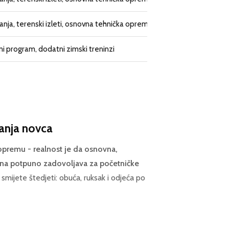
nja, terenski izleti, osnovna tehnička oprema
ni program, dodatni zimski treninzi
anja novca
opremu - realnost je da osnovna,
ina potpuno zadovoljava za početničke
mijete štedjeti: obuća, ruksak i odjeća po