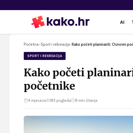
AI
Početna
Sport i rekreacija
Kako početi planinariti: Osnovni po
›
›
SPORT I REKREACIJA
Kako početi planinar
početnike
4 mjeseca
183
pogleda
8
min čitanja