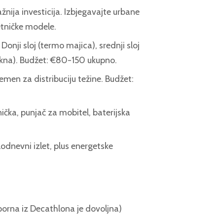
žnija investicija. Izbjegavajte urbane
etničke modele.
onji sloj (termo majica), srednji sloj
a jakna). Budžet: €80-150 ukupno.
remen za distribuciju težine. Budžet:
ička, punjač za mobitel, baterijska
odnevni izlet, plus energetske
rna iz Decathlona je dovoljna)