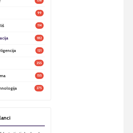
e
136
99
liš
114
acija
182
ligencija
121
255
oma
155
hnologija
275
lanci