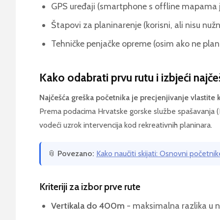
GPS uređaji (smartphone s offline mapama 
Štapovi za planinarenje (korisni, ali nisu nuž
Tehničke penjačke opreme (osim ako ne plani
Kako odabrati prvu rutu i izbjeći najč
Najčešća greška početnika je precjenjivanje vlastite 
Prema podacima Hrvatske gorske službe spašavanja (H
vodeći uzrok intervencija kod rekreativnih planinara.
📎
Povezano:
Kako naučiti skijati: Osnovni početnik
Kriteriji za izbor prve rute
Vertikala do 400m
- maksimalna razlika u na