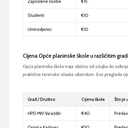
Zaposlene osobe
€15
Studenti
€10
Umirovljenici
€10
Cijena Opće planinske škole u različitim gra
Opća planinska škola traje obično od ožujka do svibnja 
praktične terenske izlaske vikendom. Evo pregleda ci
Grad / Društvo
Cijena škole
Što je 
HPD MIV Varaždin
€40
Predava
Osmica Karlovac
€50
Predava