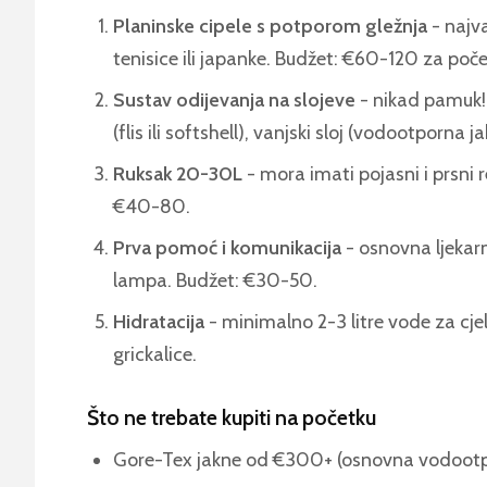
Planinske cipele s potporom gležnja
- najva
tenisice ili japanke. Budžet: €60-120 za poč
Sustav odijevanja na slojeve
- nikad pamuk! D
(flis ili softshell), vanjski sloj (vodootporn
Ruksak 20-30L
- mora imati pojasni i prsni 
€40-80.
Prva pomoć i komunikacija
- osnovna ljekarn
lampa. Budžet: €30-50.
Hidratacija
- minimalno 2-3 litre vode za cjel
grickalice.
Što ne trebate kupiti na početku
Gore-Tex jakne od €300+ (osnovna vodootpo