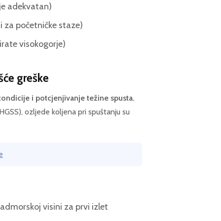
je adekvatan)
ni za početničke staze)
rate visokogorje)
ešće greške
kondicije i potcjenjivanje težine spusta.
GSS), ozljede koljena pri spuštanju su
e
dmorskoj visini za prvi izlet