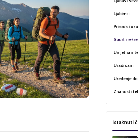
Ljubav i vez
Ljubimci
Priroda i oko
Sport i rekre
Umjetna inte
Uradi sam
Uređenje d
Znanost i te
Istaknuti č