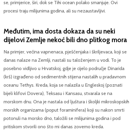
se, primjerice, širi, dok se Tihi ocean polako smanjuje. Ovi
procesi traju milijunima godina, ali su nezaustavljivi.
Međutim, ima dosta dokaza da su neki
dijelovi Zemlje nekoć bili dno plitkog mora
Na primjer, većina vapnenaca, pješčenjaka i škriljevaca, koji se
danas nalaze na Zemlji, nastali su taloženjem u vodi. To je
posebno vidljivo u Hrvatskoj, gdje je cijelo područje Dinarida
(krš) izgrađeno od sedimentnih stijena nastalih u pradavnom
oceanu Tethys. Kreda, koja se nalazila u Engleskoj (poznati
bijeli klifovi Dovera), Teksasu i Kansasu, stvarala se na
morskom dnu. Ona je nastala od ljuštura i školjki mikroskopskih
morskih organizama (poput foraminifera) koji su nakon smrti
potonuli na morsko dno, taložili se milijunima godina i pod
pritiskom stvorili ono što mi danas zovemo kreda.