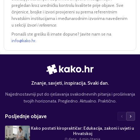
pregledan kroz uredničku kontrolu kvalitete prije objave. Sve
činjenice, brojke i izvori provjereni su prema referentnim
hrvatskim institucijama i međunarodnim izvorima navedenim
u sekciji
Izvori i reference
.
Pronašli ste grešku ili imate dopune? Javite nam se na
info@kako.hr
.
Znanje, savjeti, inspiracija. Svaki dan.
Najjednostavniji put do rješavanja svakodnevnih pitanja i proširivanja
tvojih horizonata. Pregledno. Aktualno. Praktično.
‹
›
Posljednje objave
Kako postati kiropraktičar: Edukacija, zakoni i uvjeti u
Hrvatskoj
0 dana
· 6 min čitanja