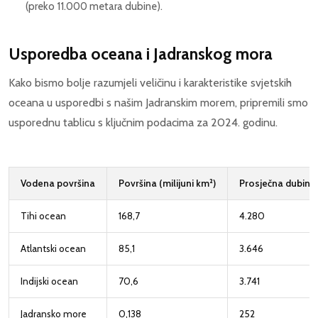
(preko 11.000 metara dubine).
Usporedba oceana i Jadranskog mora
Kako bismo bolje razumjeli veličinu i karakteristike svjetskih
oceana u usporedbi s našim Jadranskim morem, pripremili smo
usporednu tablicu s ključnim podacima za 2024. godinu.
Vodena površina
Površina (milijuni km²)
Prosječna dubina
Tihi ocean
168,7
4.280
Atlantski ocean
85,1
3.646
Indijski ocean
70,6
3.741
Jadransko more
0,138
252