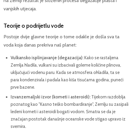
na Zemlji rezultat je složenih procesa degazacije plašta i
vanjskih utjecaja.
Teorije o podrijetlu vode
Postoje dvije glavne teorije o tome odakle je došla sva ta
voda koja danas prekriva naš planet:
Vulkansko isplinjavanje (degazacija):
Kako se rastaljena
Zemlja hladila, vulkani su izbacivali goleme količine plinova,
uključujući vodenu paru. Kada se atmosfera ohladila, ta se
para kondenzirala i padala kao kiša tisućama godina, puneći
prve bazene.
Izvanzemaljski izvor (kometi i asteroidi):
Tijekom razdoblja
poznatog kao "Kasno teško bombardiranje", Zemlju su zasipali
ledeni kometi i asteroidi bogati vodom. Smatra se da je
značajan postotak današnje oceanske vode stigao upravo iz
svemira.