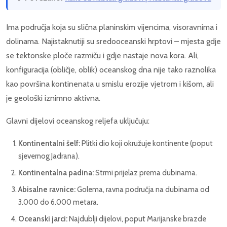
Ima područja koja su slična planinskim vijencima, visoravnima i
dolinama. Najistaknutiji su sredooceanski hrptovi – mjesta gdje
se tektonske ploče razmiču i gdje nastaje nova kora. Ali,
konfiguracija (obličje, oblik) oceanskog dna nije tako raznolika
kao površina kontinenata u smislu erozije vjetrom i kišom, ali
je geološki iznimno aktivna.
Glavni dijelovi oceanskog reljefa uključuju:
Kontinentalni šelf:
Plitki dio koji okružuje kontinente (poput
sjevernog Jadrana).
Kontinentalna padina:
Strmi prijelaz prema dubinama.
Abisalne ravnice:
Golema, ravna područja na dubinama od
3.000 do 6.000 metara.
Oceanski jarci:
Najdublji dijelovi, poput Marijanske brazde