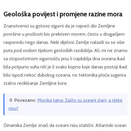
Geološka povijest i promjene razine mora
Znanstvenici su gotovo sigurni da je najveći dio Zemljine
površine u prošlosti bio prekriven morem, često u drugačijem
rasporedu nego danas. Neki dijelovi Zemlje nalazili su se više
puta pod vodom tijekom geoloških razdoblja. Ali, mi ne znamo
sa stopostotnom sigurnošću jesu li najdublja dna oceana ikad
bila potpuno suha niti je li svako kopno koje danas postoji ikad
bilo ispod nekoć dubokog oceana, no tektonika ploča sugerira
stalno recikliranje Zemljine kore.
📎
Povezano:
Morska tajna: Zašto su oceani slani, a rijeke
nisu?
Dinamika Zemlje znači da oceani nisu statični. Atlantski ocean