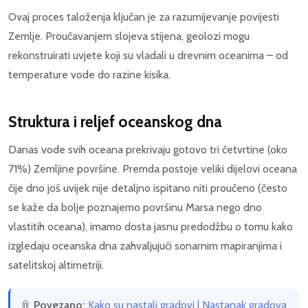
Ovaj proces taloženja ključan je za razumijevanje povijesti
Zemlje. Proučavanjem slojeva stijena, geolozi mogu
rekonstruirati uvjete koji su vladali u drevnim oceanima – od
temperature vode do razine kisika.
Struktura i reljef oceanskog dna
Danas vode svih oceana prekrivaju gotovo tri četvrtine (oko
71%) Zemljine površine. Premda postoje veliki dijelovi oceana
čije dno još uvijek nije detaljno ispitano niti proučeno (često
se kaže da bolje poznajemo površinu Marsa nego dno
vlastitih oceana), imamo dosta jasnu predodžbu o tomu kako
izgledaju oceanska dna zahvaljujući sonarnim mapiranjima i
satelitskoj altimetriji.
📎
Povezano:
Kako su nastali gradovi | Nastanak gradova