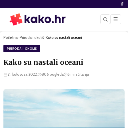
☰
Početna
Priroda i okoliš
Kako su nastali oceani
›
›
PRIRODA I OKOLIŠ
Kako su nastali oceani
21. kolovoza 2022.
806
pogleda
5
min čitanja