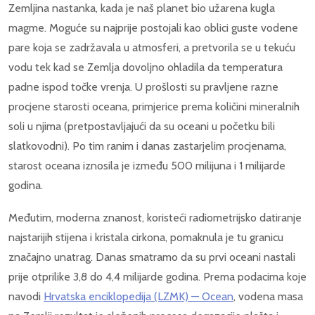
Zemljina nastanka, kada je naš planet bio užarena kugla
magme. Moguće su najprije postojali kao oblici guste vodene
pare koja se zadržavala u atmosferi, a pretvorila se u tekuću
vodu tek kad se Zemlja dovoljno ohladila da temperatura
padne ispod točke vrenja. U prošlosti su pravljene razne
procjene starosti oceana, primjerice prema količini mineralnih
soli u njima (pretpostavljajući da su oceani u početku bili
slatkovodni). Po tim ranim i danas zastarjelim procjenama,
starost oceana iznosila je između 500 milijuna i 1 milijarde
godina.
Međutim, moderna znanost, koristeći radiometrijsko datiranje
najstarijih stijena i kristala cirkona, pomaknula je tu granicu
značajno unatrag. Danas smatramo da su prvi oceani nastali
prije otprilike 3,8 do 4,4 milijarde godina. Prema podacima koje
navodi
Hrvatska enciklopedija (LZMK) — Ocean
, vodena masa