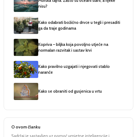
Morska tajna: Zašto su oceani slani, a rijeke
nisu?
Kako odabrati božićno drvce u tegli i presaditi
ga da traje godinama
Kopriva – biljka koja povoljno utječe na
normalan razvitak i sastav krvi
Kako pravilno uzgajati i njegovati stablo
naranče
Kako se obraniti od gusjenica u vrtu
O ovom članku
Sadržaj je sastavljen uz pomoć umjetne inteligencije i