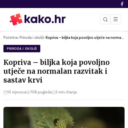
☰
Početna
Priroda i okoliš
Kopriva – biljka koja povoljno utječe na normalan razvitak i…
›
›
PRIRODA I OKOLIŠ
Kopriva – biljka koja povoljno
utječe na normalan razvitak i
sastav krvi
10 mjeseca
708
pogleda
5
min čitanja