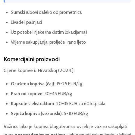
Šumski rubovi daleko od prometnica
Livade i pašnjaci
Uz potoke i rijeke (na čistim lokacijama)
Vrijeme sakupljanja: proljeće i rano ljeto
Komercijalni proizvodi
Cijene koprive u Hrvatskoj (2024.):
Osušena kopriva (čaj):
15-25 EUR/kg
Prah od koprive:
30-45 EUR/kg
Kapsule s ekstraktom:
20-35 EUR za 60 kapsula
Svježa kopriva (sezonski):
5-10 EUR/kg
Važno:
Iako je kopriva blagotvorna, uvijek je važno sakupljati
je na
nezagađenim mjestima
i izbjegavati sakupljanje u blizini