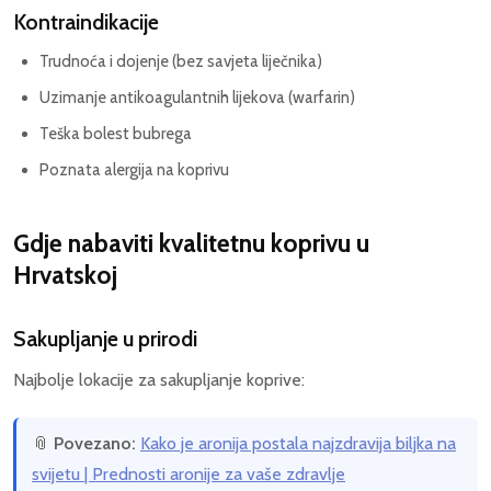
Kontraindikacije
Trudnoća i dojenje (bez savjeta liječnika)
Uzimanje antikoagulantnih lijekova (warfarin)
Teška bolest bubrega
Poznata alergija na koprivu
Gdje nabaviti kvalitetnu koprivu u
Hrvatskoj
Sakupljanje u prirodi
Najbolje lokacije za sakupljanje koprive:
📎
Povezano:
Kako je aronija postala najzdravija biljka na
svijetu | Prednosti aronije za vaše zdravlje