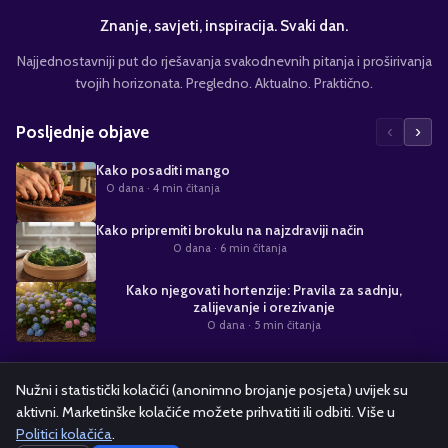
Znanje, savjeti, inspiracija. Svaki dan.
Najjednostavniji put do rješavanja svakodnevnih pitanja i proširivanja
tvojih horizonata. Pregledno. Aktualno. Praktično.
‹
›
Posljednje objave
Kako posaditi mango
0 dana
· 4 min čitanja
Kako pripremiti brokulu na najzdraviji način
0 dana
· 6 min čitanja
Kako njegovati hortenzije: Pravila za sadnju,
zalijevanje i orezivanje
0 dana
· 5 min čitanja
Suradnja s nama
Nužni i statistički kolačići (anonimno brojanje posjeta) uvijek su
aktivni. Marketinške kolačiće možete prihvatiti ili odbiti. Više u
Alati i kalkulatori
Oglašavanje
Politika kolačića
Pravila privatnosti
Politici kolačića
.