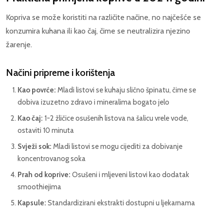
Kopriva se može koristiti na različite načine, no najčešće se
konzumira kuhana ili kao čaj, čime se neutralizira njezino
žarenje.
Načini pripreme i korištenja
Kao povrće:
Mladi listovi se kuhaju slično špinatu, čime se
dobiva izuzetno zdravo i mineralima bogato jelo
Kao čaj:
1-2 žličice osušenih listova na šalicu vrele vode,
ostaviti 10 minuta
Svježi sok:
Mladi listovi se mogu cijediti za dobivanje
koncentrovanog soka
Prah od koprive:
Osušeni i mljeveni listovi kao dodatak
smoothiejima
Kapsule:
Standardizirani ekstrakti dostupni u ljekarnama