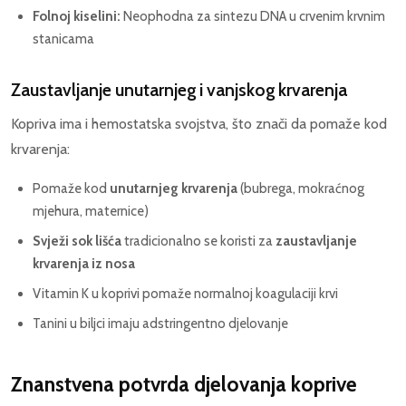
Folnoj kiselini:
Neophodna za sintezu DNA u crvenim krvnim
stanicama
Zaustavljanje unutarnjeg i vanjskog krvarenja
Kopriva ima i hemostatska svojstva, što znači da pomaže kod
krvarenja:
Pomaže kod
unutarnjeg krvarenja
(bubrega, mokraćnog
mjehura, maternice)
Svježi sok lišća
tradicionalno se koristi za
zaustavljanje
krvarenja iz nosa
Vitamin K u koprivi pomaže normalnoj koagulaciji krvi
Tanini u biljci imaju adstringentno djelovanje
Znanstvena potvrda djelovanja koprive