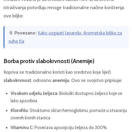
istraživanja potvrđuju mnoge tradicionalne načine korištenja
ove biljke.
📎
Povezano:
Kako uzgajati lavandu: Aromatska biljka za
suha tla
Borba protiv slabokrvnosti (Anemije)
Kopriva se tradicionalno koristi kao sredstvo koje liječi
slabokrvnost
, odnosno
anemiju
. Ovo se svojstvo pripisuje:
Visokom udjelu željeza:
Biološki dostupno željezo koje se
lako apsorbira
Klorofilu:
Strukturno sličan hemoglobinu, pomaže u stvaranju
crvenih krvnih stanica
Vitaminu C:
Povećava apsorpciju željeza do 300%