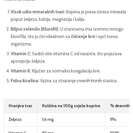
Visok udio mineralnih tvari:
Kopriva je prava riznica minerala
poput željeza, kalcija, magnezija i kalija.
Biljno zelenilo (Klorofil):
U stanicama ima iznimno mnogo
klorofila, što ju čini idealnom za
čišćenje krvi
i opći tonus
organizma.
Vitamin C:
Sadrži više vitamina C od naranče, što pojačava
apsorpciju željeza.
Vitamin K:
Ključan za normalnu koagulaciju krvi.
Folna kiselina:
Važna za stvaranje crvenih krvnih stanica.
Hranjiva tvar
Količina na 100g svježe koprive
% dnevnih 
Željezo
1,6 mg
11%