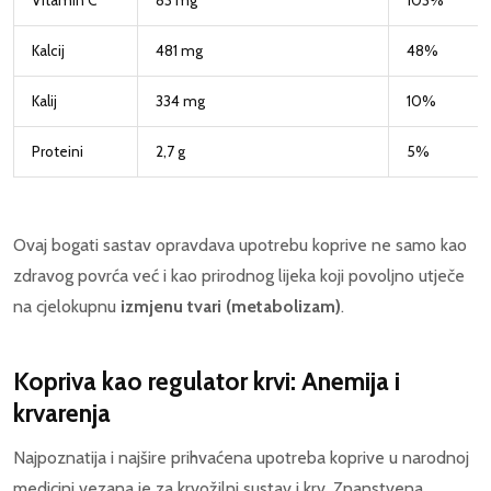
Vitamin C
83 mg
103%
Kalcij
481 mg
48%
Kalij
334 mg
10%
Proteini
2,7 g
5%
Ovaj bogati sastav opravdava upotrebu koprive ne samo kao
zdravog povrća već i kao prirodnog lijeka koji povoljno utječe
na cjelokupnu
izmjenu tvari (metabolizam)
.
Kopriva kao regulator krvi: Anemija i
krvarenja
Najpoznatija i najšire prihvaćena upotreba koprive u narodnoj
medicini vezana je za krvožilni sustav i krv. Znanstvena