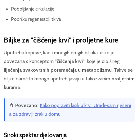
Poboljšanje cirkulacije
Podršku regeneraciji tkiva
Biljke za "čišćenje krvi" i proljetne kure
Upotreba koprive, kao i mnogih drugih biljaka, usko je
povezana s konceptom
"čišćenja krvi"
, koje je dio šireg
liječenja svakovrsnih poremećaja u metabolizmu
. Takve se
biljke naročito mnogo upotrebljavaju u takozvanim
proljetnim
kurama
.
📎
Povezano:
Kako popraviti kisik u krvi: Uradi-sam rješenj
a za zdraviji zrak u domu
Široki spektar djelovanja