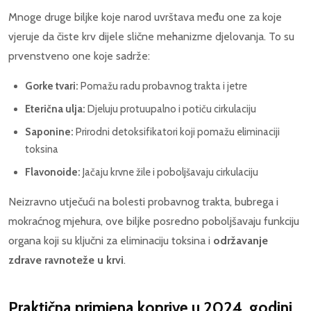
Mnoge druge biljke koje narod uvrštava među one za koje
vjeruje da čiste krv dijele slične mehanizme djelovanja. To su
prvenstveno one koje sadrže:
Gorke tvari:
Pomažu radu probavnog trakta i jetre
Eterična ulja:
Djeluju protuupalno i potiču cirkulaciju
Saponine:
Prirodni detoksifikatori koji pomažu eliminaciji
toksina
Flavonoide:
Jačaju krvne žile i poboljšavaju cirkulaciju
Neizravno utječući na bolesti probavnog trakta, bubrega i
mokraćnog mjehura, ove biljke posredno poboljšavaju funkciju
organa koji su ključni za eliminaciju toksina i
održavanje
zdrave ravnoteže u krvi
.
Praktična primjena koprive u 2024. godini