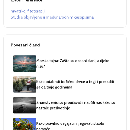
hrvatskoj fitoterapiji
Studije objavljene u međunarodnim časopisima
Povezani članci
Morska tajna: Zašto su oceani slani, a rijeke
nisu?
Kako odabrati božićno drvce u tegli i presaditi
ga da traje godinama
Znanstvenici su proučavali i naučili nas kako su
nastale praživotinje
Kako pravilno uzgajati i njegovati stablo
naranče