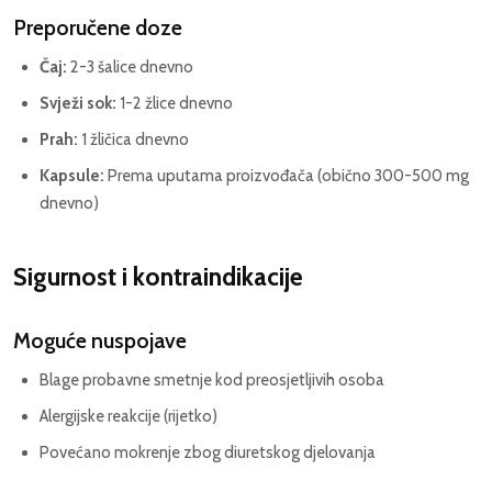
Preporučene doze
Čaj:
2-3 šalice dnevno
Svježi sok:
1-2 žlice dnevno
Prah:
1 žličica dnevno
Kapsule:
Prema uputama proizvođača (obično 300-500 mg
dnevno)
Sigurnost i kontraindikacije
Moguće nuspojave
Blage probavne smetnje kod preosjetljivih osoba
Alergijske reakcije (rijetko)
Povećano mokrenje zbog diuretskog djelovanja