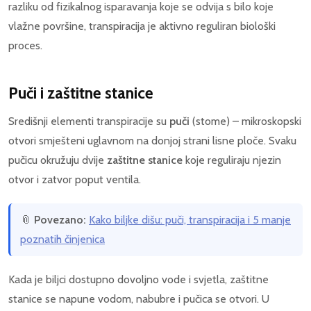
razliku od fizikalnog isparavanja koje se odvija s bilo koje
vlažne površine, transpiracija je aktivno reguliran biološki
proces.
Puči i zaštitne stanice
Središnji elementi transpiracije su
puči
(stome) – mikroskopski
otvori smješteni uglavnom na donjoj strani lisne ploče. Svaku
pučicu okružuju dvije
zaštitne stanice
koje reguliraju njezin
otvor i zatvor poput ventila.
📎
Povezano:
Kako biljke dišu: puči, transpiracija i 5 manje
poznatih činjenica
Kada je biljci dostupno dovoljno vode i svjetla, zaštitne
stanice se napune vodom, nabubre i pučica se otvori. U