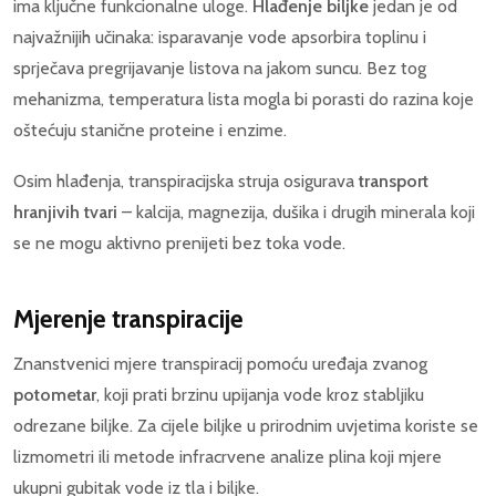
ima ključne funkcionalne uloge.
Hlađenje biljke
jedan je od
najvažnijih učinaka: isparavanje vode apsorbira toplinu i
sprječava pregrijavanje listova na jakom suncu. Bez tog
mehanizma, temperatura lista mogla bi porasti do razina koje
oštećuju stanične proteine i enzime.
Osim hlađenja, transpiracijska struja osigurava
transport
hranjivih tvari
– kalcija, magnezija, dušika i drugih minerala koji
se ne mogu aktivno prenijeti bez toka vode.
Mjerenje transpiracije
Znanstvenici mjere transpiracij pomoću uređaja zvanog
potometar
, koji prati brzinu upijanja vode kroz stabljiku
odrezane biljke. Za cijele biljke u prirodnim uvjetima koriste se
lizmometri ili metode infracrvene analize plina koji mjere
ukupni gubitak vode iz tla i biljke.