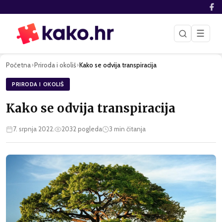
☰
Početna
Priroda i okoliš
Kako se odvija transpiracija
›
›
PRIRODA I OKOLIŠ
Kako se odvija transpiracija
7. srpnja 2022.
2032
pogleda
3
min čitanja