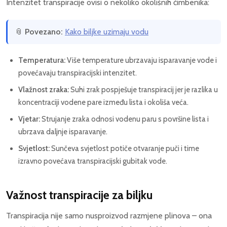
Intenzitet transpiracije ovisi o nekoliko okolišnih čimbenika:
📎
Povezano:
Kako biljke uzimaju vodu
Temperatura:
Više temperature ubrzavaju isparavanje vode i
povećavaju transpiracijski intenzitet.
Vlažnost zraka:
Suhi zrak pospješuje transpiracij jer je razlika u
koncentraciji vodene pare između lista i okoliša veća.
Vjetar:
Strujanje zraka odnosi vodenu paru s površine lista i
ubrzava daljnje isparavanje.
Svjetlost:
Sunčeva svjetlost potiče otvaranje puči i time
izravno povećava transpiracijski gubitak vode.
Važnost transpiracije za biljku
Transpiracija nije samo nusproizvod razmjene plinova – ona