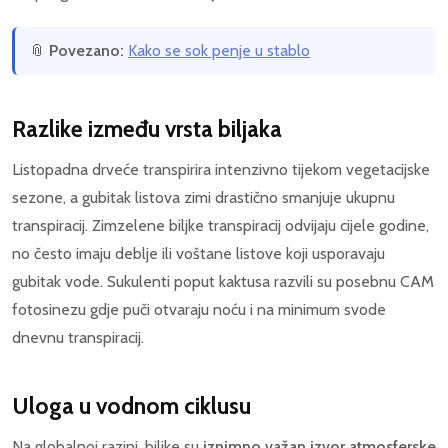
📎
Povezano:
Kako se sok penje u stablo
Razlike između vrsta biljaka
Listopadna drveće transpirira intenzivno tijekom vegetacijske
sezone, a gubitak listova zimi drastično smanjuje ukupnu
transpiracij. Zimzelene biljke transpiracij odvijaju cijele godine,
no često imaju deblje ili voštane listove koji usporavaju
gubitak vode. Sukulenti poput kaktusa razvili su posebnu CAM
fotosinezu gdje puči otvaraju noću i na minimum svode
dnevnu transpiracij.
Uloga u vodnom ciklusu
Na globalnoj razini, biljke su
iznimno važan izvor atmosferske