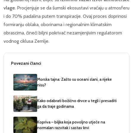
vlage
. Procjenjuje se da šumski ekosustavi vraćaju u atmosferu
i do 70% padalina putem transpiracije. Ovaj proces doprinosi
formiranju oblaka, oborinama i regionalnim klimatskim
obrascima, čineći biljni pokrivač nezamjenjivim regulatorom
vodnog ciklusa Zemlje.
Povezani članci
Morska tajna: Zašto su oceani slani, a rijeke
nisu?
Kako odabrati božićno drvce u tegli i presaditi
ga da traje godinama
Kopriva – biljka koja povoljno utječe na
normalan razvitak i sastav krvi