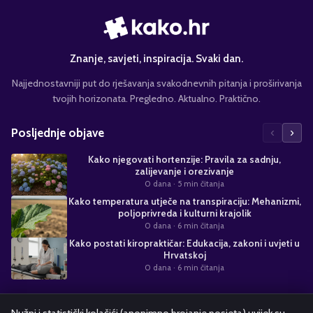
Znanje, savjeti, inspiracija. Svaki dan.
Najjednostavniji put do rješavanja svakodnevnih pitanja i proširivanja
tvojih horizonata. Pregledno. Aktualno. Praktično.
‹
›
Posljednje objave
Kako njegovati hortenzije: Pravila za sadnju,
zalijevanje i orezivanje
0 dana
· 5 min čitanja
Kako temperatura utječe na transpiraciju: Mehanizmi,
poljoprivreda i kulturni krajolik
0 dana
· 6 min čitanja
Kako postati kiropraktičar: Edukacija, zakoni i uvjeti u
Hrvatskoj
0 dana
· 6 min čitanja
Suradnja s nama