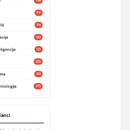
e
136
99
liš
114
acija
182
ligencija
121
255
oma
155
hnologija
275
lanci