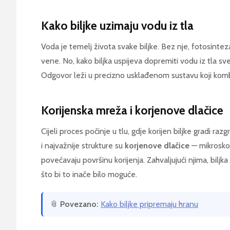
Kako biljke uzimaju vodu iz tla
Voda je temelj života svake biljke. Bez nje, fotosinteza 
vene. No, kako biljka uspijeva dopremiti vodu iz tla sv
Odgovor leži u precizno usklađenom sustavu koji kombin
Korijenska mreža i korjenove dlačice
Cijeli proces počinje u tlu, gdje korijen biljke gradi r
i najvažnije strukture su
korjenove dlačice
— mikroskop
povećavaju površinu korijenja. Zahvaljujući njima, bil
što bi to inače bilo moguće.
📎
Povezano:
Kako biljke pripremaju hranu