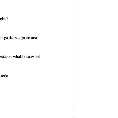
 nisu?
diti ga da traje godinama
alan razvitak i sastav krvi
aranče