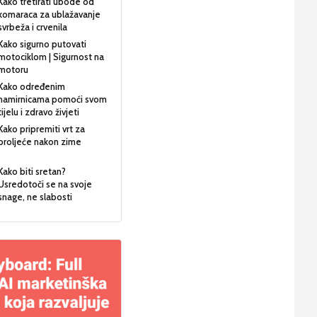
Kako tretirati ubode od
komaraca za ublažavanje
svrbeža i crvenila
Kako sigurno putovati
motociklom | Sigurnost na
motoru
Kako određenim
namirnicama pomoći svom
tijelu i zdravo živjeti
Kako pripremiti vrt za
proljeće nakon zime
Kako biti sretan?
Usredotoči se na svoje
snage, ne slabosti