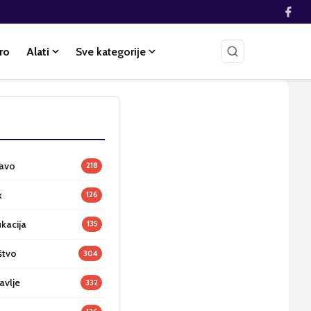
ro
Alati
Sve kategorije
ravo
218
k
126
ukacija
135
štvo
304
avlje
332