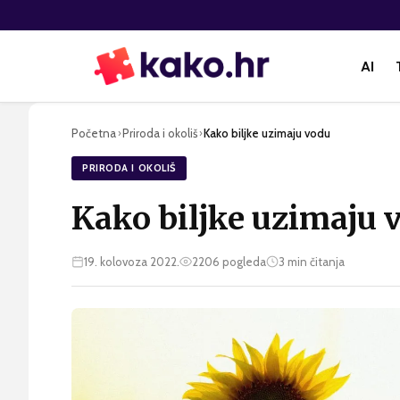
AI
Početna
Priroda i okoliš
Kako biljke uzimaju vodu
›
›
PRIRODA I OKOLIŠ
Kako biljke uzimaju 
19. kolovoza 2022.
2206
pogleda
3
min čitanja