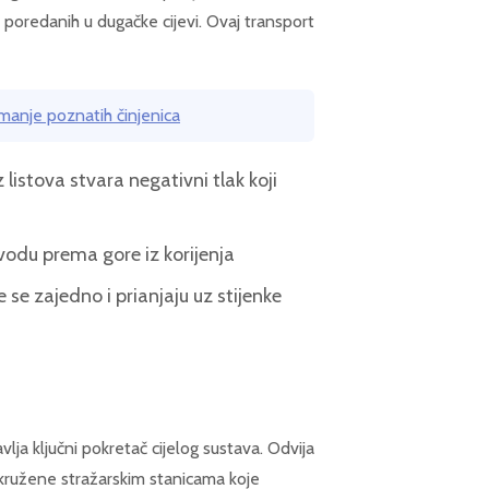
 poredanih u dugačke cijevi. Ovaj transport
 5 manje poznatih činjenica
listova stvara negativni tlak koji
 vodu prema gore iz korijenja
se zajedno i prianjaju uz stijenke
vlja ključni pokretač cijelog sustava. Odvija
okružene stražarskim stanicama koje