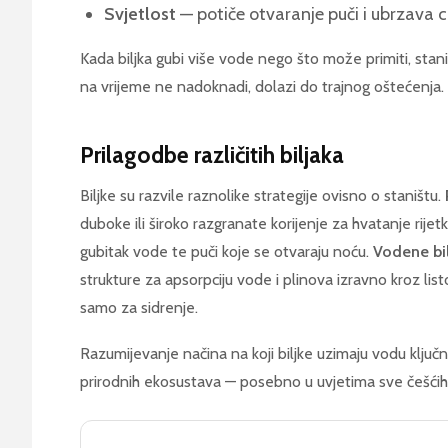
Svjetlost
— potiče otvaranje puči i ubrzava ci
Kada biljka gubi više vode nego što može primiti, stani
na vrijeme ne nadoknadi, dolazi do trajnog oštećenja.
Prilagodbe različitih biljaka
Biljke su razvile raznolike strategije ovisno o staništu.
duboke ili široko razgranate korijenje za hvatanje rijetk
gubitak vode te puči koje se otvaraju noću.
Vodene bi
strukture za apsorpciju vode i plinova izravno kroz listov
samo za sidrenje.
Razumijevanje načina na koji biljke uzimaju vodu ključno
prirodnih ekosustava — posebno u uvjetima sve češćih 