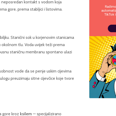
e u neposredan kontakt s vodom koja
ma gore, prema stabljici i listovima.
 biljku. Stanični sok u korjenovim stanicama
 u okolnom tlu. Voda uvijek teži prema
opusnu staničnu membranu spontano ulazi
obnost vode da se penje uskim cijevima
u ulogu preuzimaju sitne cijevčice koje tvore
a gore kroz
ksilem
— specijalizirano