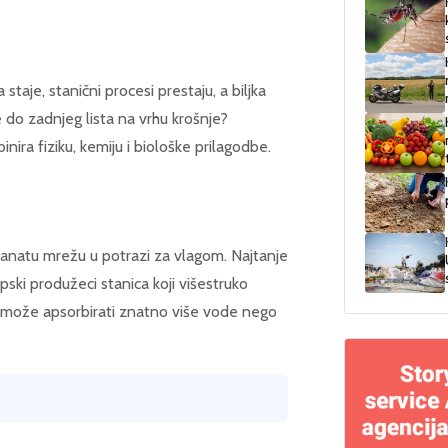
staje, stanični procesi prestaju, a biljka
e do zadnjeg lista na vrhu krošnje?
ira fiziku, kemiju i biološke prilagodbe.
azgranatu mrežu u potrazi za vlagom. Najtanje
ski produžeci stanica koji višestruko
jka može apsorbirati znatno više vode nego