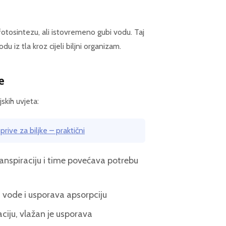
 fotosintezu, ali istovremeno gubi vodu. Taj
 iz tla kroz cijeli biljni organizam.
e
skih uvjeta:
rive za biljke – praktični
anspiraciju i time povećava potrebu
 vode i usporava apsorpciju
ciju, vlažan je usporava