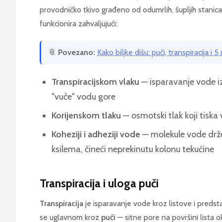
provodničko tkivo građeno od odumrlih, šupljih stanica
funkcionira zahvaljujući:
📎
Povezano:
Kako biljke dišu: puči, transpiracija i
Transpiracijskom vlaku
— isparavanje vode iz 
"vuče" vodu gore
Korijenskom tlaku
— osmotski tlak koji tiska
Koheziji i adheziji vode
— molekule vode drže 
ksilema, čineći neprekinutu kolonu tekućine
Transpiracija i uloga puči
Transpiracija
je isparavanje vode kroz listove i predsta
se uglavnom kroz
puči
— sitne pore na površini lista 