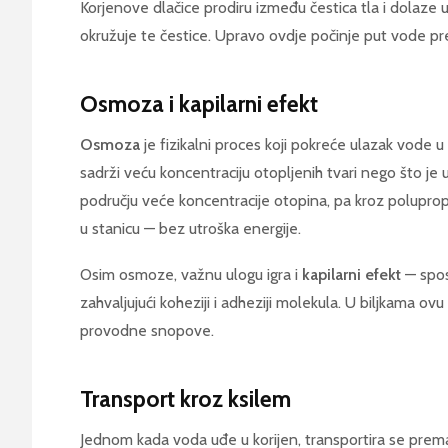
Korjenove dlačice prodiru između čestica tla i dolaz
okružuje te čestice. Upravo ovdje počinje put vode pre
Osmoza i kapilarni efekt
Osmoza
je fizikalni proces koji pokreće ulazak vode u
sadrži veću koncentraciju otopljenih tvari nego što je
području veće koncentracije otopina, pa kroz polupr
u stanicu — bez utroška energije.
Osim osmoze, važnu ulogu igra i
kapilarni efekt
— spos
zahvaljujući koheziji i adheziji molekula. U biljkama ov
provodne snopove.
Transport kroz ksilem
Jednom kada voda uđe u korijen, transportira se prem