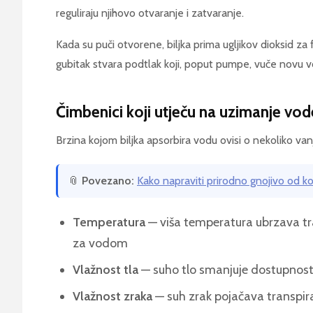
reguliraju njihovo otvaranje i zatvaranje.
Kada su puči otvorene, biljka prima ugljikov dioksid za
gubitak stvara podtlak koji, poput pumpe, vuče novu vodu
Čimbenici koji utječu na uzimanje vod
Brzina kojom biljka apsorbira vodu ovisi o nekoliko vanj
📎
Povezano:
Kako napraviti prirodno gnojivo od kop
Temperatura
— viša temperatura ubrzava tr
za vodom
Vlažnost tla
— suho tlo smanjuje dostupnost
Vlažnost zraka
— suh zrak pojačava transpira