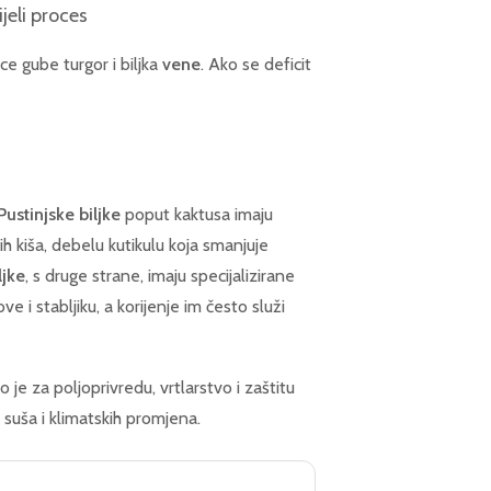
jeli proces
ce gube turgor i biljka
vene
. Ako se deficit
Pustinjske biljke
poput kaktusa imaju
ih kiša, debelu kutikulu koja smanjuje
ljke
, s druge strane, imaju specijalizirane
e i stabljiku, a korijenje im često služi
 je za poljoprivredu, vrtlarstvo i zaštitu
suša i klimatskih promjena.