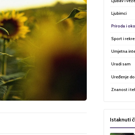
Ljubav i vez
Ljubimci
Priroda i oko
Sport i rekre
Umjetna inte
Uradi sam
Uređenje d
Znanost i te
Istaknuti č