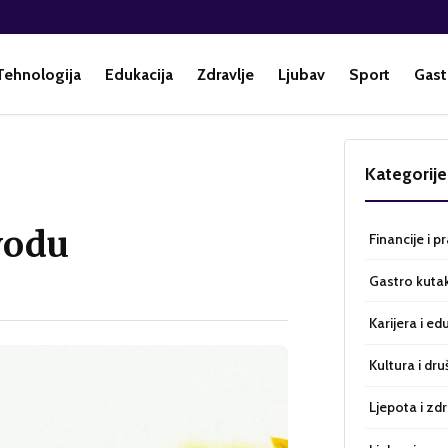
Tehnologija
Edukacija
Zdravlje
Ljubav
Sport
Gast
Kategorije
vodu
Financije i p
Gastro kuta
Karijera i ed
Kultura i dru
Ljepota i zdr