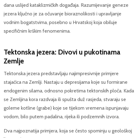
dana uslijed kataklizmičkih događaja. Razumijevanje geneze
jezera ključno je za očuvanje bioraznolikosti i upravljanje
vodnim bogatstvima, posebno u Hrvatskoj koja obiluje
specifičnim krškim fenomenima.
Tektonska jezera: Divovi u pukotinama
Zemlje
Tektonska jezera predstavljaju najimpresivnije primjere
stajaćica na Zemlji. Nastaju u depresijama koje su formirane
endogenim silama, odnosno pokretima tektonskih ploča. Kada
se Zemljina kora razdvaja ili spušta duž rasjeda, stvaraju se
goleme kotline (grabe) koje se tijekom vremena ispunjavaju
vodom, bilo putem padalina, rijeka ili podzemnih izvora.
Dva najpoznatija primjera, koja se često spominju u geološkoj