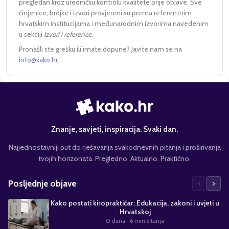
pregledan kroz uredničku kontrolu kvalitete prije objave. Sve
činjenice, brojke i izvori provjereni su prema referentnim
hrvatskim institucijama i međunarodnim izvorima navedenim
u sekciji
Izvori i reference
.
Pronašli ste grešku ili imate dopune? Javite nam se na
info@kako.hr
.
Znanje, savjeti, inspiracija. Svaki dan.
Najjednostavniji put do rješavanja svakodnevnih pitanja i proširivanja
tvojih horizonata. Pregledno. Aktualno. Praktično.
‹
›
Posljednje objave
Kako postati kiropraktičar: Edukacija, zakoni i uvjeti u
Hrvatskoj
0 dana
· 6 min čitanja