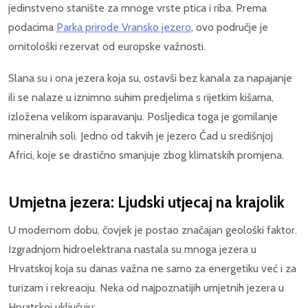
jedinstveno stanište za mnoge vrste ptica i riba. Prema
podacima
Parka prirode Vransko jezero
, ovo područje je
ornitološki rezervat od europske važnosti.
Slana su i ona jezera koja su, ostavši bez kanala za napajanje
ili se nalaze u iznimno suhim predjelima s rijetkim kišama,
izložena velikom isparavanju. Posljedica toga je gomilanje
mineralnih soli. Jedno od takvih je jezero Čad u središnjoj
Africi, koje se drastično smanjuje zbog klimatskih promjena.
Umjetna jezera: Ljudski utjecaj na krajolik
U modernom dobu, čovjek je postao značajan geološki faktor.
Izgradnjom hidroelektrana nastala su mnoga jezera u
Hrvatskoj koja su danas važna ne samo za energetiku već i za
turizam i rekreaciju. Neka od najpoznatijih umjetnih jezera u
Hrvatskoj uključuju: