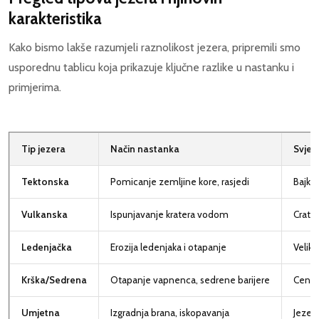
karakteristika
Kako bismo lakše razumjeli raznolikost jezera, pripremili smo
usporednu tablicu koja prikazuje ključne razlike u nastanku i
primjerima.
Tip jezera
Način nastanka
Svjets
Tektonska
Pomicanje zemljine kore, rasjedi
Bajkal
Vulkanska
Ispunjavanje kratera vodom
Crate
Ledenjačka
Erozija ledenjaka i otapanje
Velik
Krška/Sedrena
Otapanje vapnenca, sedrene barijere
Cenot
Umjetna
Izgradnja brana, iskopavanja
Jezero