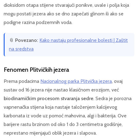
dioksidom otapa stijene stvarajući ponikve, uvale i polja koja
mogu postati jezera ako se dno zapečati glinom ili ako se
podigne razina podzemnih voda.
📎
Povezano:
Kako nastaju profesionalne bolesti | Zaštit
na sredstva
Fenomen Plitvičkih jezera
Prema podacima
Nacionalnog parka Plitvička jezera
, ovaj
sustav od 16 jezera nije nastao klasičnom erozijom, već
biodinamičkim procesom stvaranja sedre
. Sedra je porozna
vapnenačka stijena koja nastaje taloženjem kalcijevog
karbonata iz vode uz pomoć mahovina, algi i bakterija. Ove
barijere rastu brzinom od oko 1 do 3 centimetra godišnje,
neprestano mijenjajući oblik jezera i slapova.