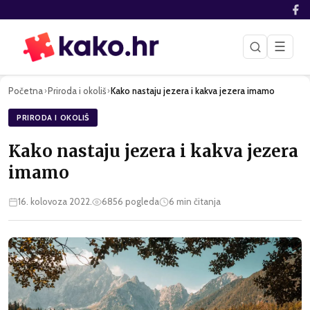
☰
Početna
Priroda i okoliš
Kako nastaju jezera i kakva jezera imamo
›
›
PRIRODA I OKOLIŠ
Kako nastaju jezera i kakva jezera
imamo
16. kolovoza 2022.
6856
pogleda
6
min čitanja