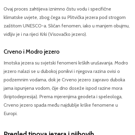
Ovaj proces zahtijeva iznimno čistu vodu i specifične
klimatske uvjete, zbog čega su Plitvička jezera pod strogom
zaštitom UNESCO-a. Sličan fenomen, iako u manjem obujmu,
vidljiv je i na rijeci Krki (Visovačko jezero).
Crveno i Modro jezero
Imotska jezera su svjetski fenomeni krških urušavanja. Modro
jezero nalazi se u dubokoj ponikvi i njegova razina ovisi o
podzemnim vodama, dok je Crveno jezero zapravo duboka
jama ispunjena vodom, čije dno doseže ispod razine mora
(kriptodepresija). Prema mjerenjima geodeta i speleologa,
Crveno jezero spada među najdublje krške fenomene u
Europi.
Pregled tipova jezera i njihovih