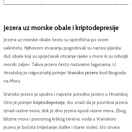
Jezera uz morske obale i kriptodepresije
Jezera uz morske obale često su specifična po svom
salinitetu. Njihovom stvaranju pogodovali su nanosi pijeska
duž obale koji su sprječavali oticanje rijeke u more ili su odvojili
morski zaljev. Takva jezera često nazivamo lagunama. U
Hrvatskoj je najpoznatiji primjer
Vransko jezero
kod Biograda
na Moru.
Vransko jezero je ujedno i najveće prirodno jezero u Hrvatskoj.
Ono je primjer
kriptodepresije
, što znači da je površina jezera
iznad razine mora, dok je dno jezera ispod razine mora. Zbog
blizine mora i poroznog krškog terena, voda u Vranskom
jezeru je bočata (miješanje slatke i slane vode), što stvara