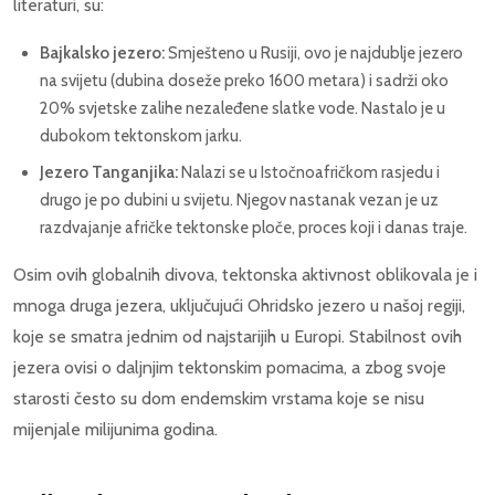
literaturi, su:
Bajkalsko jezero:
Smješteno u Rusiji, ovo je najdublje jezero
na svijetu (dubina doseže preko 1600 metara) i sadrži oko
20% svjetske zalihe nezaleđene slatke vode. Nastalo je u
dubokom tektonskom jarku.
Jezero Tanganjika:
Nalazi se u Istočnoafričkom rasjedu i
drugo je po dubini u svijetu. Njegov nastanak vezan je uz
razdvajanje afričke tektonske ploče, proces koji i danas traje.
Osim ovih globalnih divova, tektonska aktivnost oblikovala je i
mnoga druga jezera, uključujući Ohridsko jezero u našoj regiji,
koje se smatra jednim od najstarijih u Europi. Stabilnost ovih
jezera ovisi o daljnjim tektonskim pomacima, a zbog svoje
starosti često su dom endemskim vrstama koje se nisu
mijenjale milijunima godina.