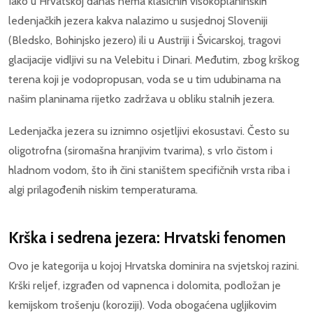
Iako u Hrvatskoj danas nema klasičnih visokoplaninskih
ledenjačkih jezera kakva nalazimo u susjednoj Sloveniji
(Bledsko, Bohinjsko jezero) ili u Austriji i Švicarskoj, tragovi
glacijacije vidljivi su na Velebitu i Dinari. Međutim, zbog krškog
terena koji je vodopropusan, voda se u tim udubinama na
našim planinama rijetko zadržava u obliku stalnih jezera.
Ledenjačka jezera su iznimno osjetljivi ekosustavi. Često su
oligotrofna (siromašna hranjivim tvarima), s vrlo čistom i
hladnom vodom, što ih čini staništem specifičnih vrsta riba i
algi prilagođenih niskim temperaturama.
Krška i sedrena jezera: Hrvatski fenomen
Ovo je kategorija u kojoj Hrvatska dominira na svjetskoj razini.
Krški reljef, izgrađen od vapnenca i dolomita, podložan je
kemijskom trošenju (koroziji). Voda obogaćena ugljikovim