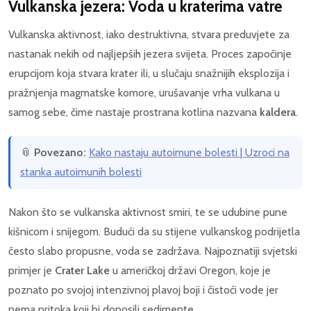
Vulkanska jezera: Voda u kraterima vatre
Vulkanska aktivnost, iako destruktivna, stvara preduvjete za
nastanak nekih od najljepših jezera svijeta. Proces započinje
erupcijom koja stvara krater ili, u slučaju snažnijih eksplozija i
pražnjenja magmatske komore, urušavanje vrha vulkana u
samog sebe, čime nastaje prostrana kotlina nazvana
kaldera
.
📎
Povezano:
Kako nastaju autoimune bolesti | Uzroci na
stanka autoimunih bolesti
Nakon što se vulkanska aktivnost smiri, te se udubine pune
kišnicom i snijegom. Budući da su stijene vulkanskog podrijetla
često slabo propusne, voda se zadržava. Najpoznatiji svjetski
primjer je
Crater Lake
u američkoj državi Oregon, koje je
poznato po svojoj intenzivnoj plavoj boji i čistoći vode jer
nema pritoka koji bi donosili sedimente.