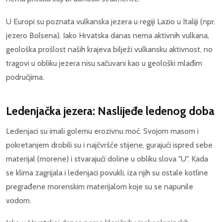
U Europi su poznata vulkanska jezera u regiji Lazio u Italiji (npr.
jezero Bolsena). Iako Hrvatska danas nema aktivnih vulkana,
geološka prošlost naših krajeva bilježi vulkansku aktivnost, no
tragovi u obliku jezera nisu sačuvani kao u geološki mlađim
područjima.
Ledenjačka jezera: Naslijeđe ledenog doba
Ledenjaci su imali golemu erozivnu moć. Svojom masom i
pokretanjem drobili su i najčvršće stijene, gurajući ispred sebe
materijal (morene) i stvarajući doline u obliku slova "U". Kada
se klima zagrijala i ledenjaci povukli, iza njih su ostale kotline
pregrađene morenskim materijalom koje su se napunile
vodom.