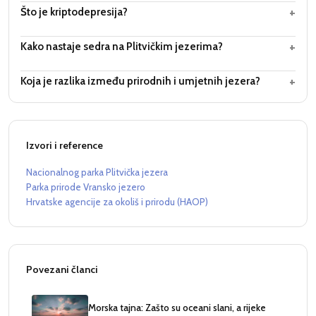
+
Što je kriptodepresija?
+
Kako nastaje sedra na Plitvičkim jezerima?
+
Koja je razlika između prirodnih i umjetnih jezera?
Izvori i reference
Nacionalnog parka Plitvička jezera
Parka prirode Vransko jezero
Hrvatske agencije za okoliš i prirodu (HAOP)
Povezani članci
Morska tajna: Zašto su oceani slani, a rijeke