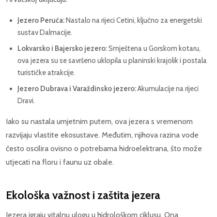
Jezero Peruća:
Nastalo na rijeci Cetini, ključno za energetski
sustav Dalmacije.
Lokvarsko i Bajersko jezero:
Smještena u Gorskom kotaru,
ova jezera su se savršeno uklopila u planinski krajolik i postala
turističke atrakcije.
Jezero Dubrava i Varaždinsko jezero:
Akumulacije na rijeci
Dravi.
Iako su nastala umjetnim putem, ova jezera s vremenom
razvijaju vlastite ekosustave. Međutim, njihova razina vode
često oscilira ovisno o potrebama hidroelektrana, što može
utjecati na floru i faunu uz obale.
Ekološka važnost i zaštita jezera
Jezera igraju vitalnu ulogu u hidrološkom ciklusu. Ona