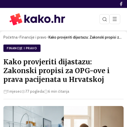
☰
Početna
Financije i pravo
Kako provjeriti dijastazu: Zakonski propisi za OPG-ove i pra…
›
›
FINANCIJE I PRAVO
Kako provjeriti dijastazu:
Zakonski propisi za OPG-ove i
prava pacijenata u Hrvatskoj
1 mjesec
77
pogleda
6
min čitanja