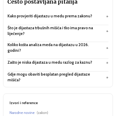
Često postavljana pitanja
+
Kako provjeriti dijastazu u medu prema zakonu?
Što je dijastaza trbušnih mišića i tko ima pravo na
+
liječenje?
Koliko košta analiza meda na dijastazu u 2026.
+
godini?
+
Zašto je niska dijastaza u medu razlog za kaznu?
Gdje mogu obaviti besplatan pregled dijastaze
+
mišića?
Izvori i reference
Narodne novine
(
zakon
)