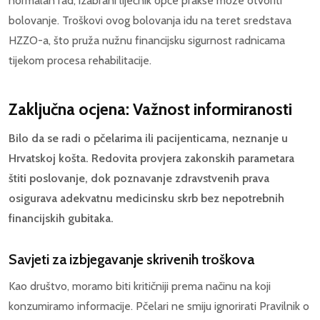
normalan rad, izabrani liječnik opće prakse može otvoriti
bolovanje. Troškovi ovog bolovanja idu na teret sredstava
HZZO-a, što pruža nužnu financijsku sigurnost radnicama
tijekom procesa rehabilitacije.
Zaključna ocjena: Važnost informiranosti
Bilo da se radi o pčelarima ili pacijenticama, neznanje u
Hrvatskoj košta. Redovita provjera zakonskih parametara
štiti poslovanje, dok poznavanje zdravstvenih prava
osigurava adekvatnu medicinsku skrb bez nepotrebnih
financijskih gubitaka.
Savjeti za izbjegavanje skrivenih troškova
Kao društvo, moramo biti kritičniji prema načinu na koji
konzumiramo informacije. Pčelari ne smiju ignorirati Pravilnik o