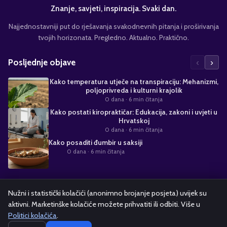
Znanje, savjeti, inspiracija. Svaki dan.
Najjednostavniji put do rješavanja svakodnevnih pitanja i proširivanja
tvojih horizonata. Pregledno. Aktualno. Praktično.
‹
›
Posljednje objave
Kako temperatura utječe na transpiraciju: Mehanizmi,
poljoprivreda i kulturni krajolik
0 dana
· 6 min čitanja
Kako postati kiropraktičar: Edukacija, zakoni i uvjeti u
Hrvatskoj
0 dana
· 6 min čitanja
Kako posaditi đumbir u saksiji
0 dana
· 6 min čitanja
Suradnja s nama
Nužni i statistički kolačići (anonimno brojanje posjeta) uvijek su
aktivni. Marketinške kolačiće možete prihvatiti ili odbiti. Više u
Alati i kalkulatori
Oglašavanje
Politika kolačića
Pravila privatnosti
Politici kolačića
.