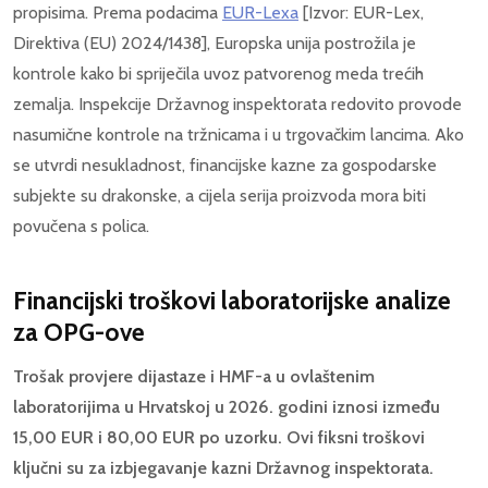
propisima. Prema podacima
EUR-Lexa
[Izvor: EUR-Lex,
Direktiva (EU) 2024/1438], Europska unija postrožila je
kontrole kako bi spriječila uvoz patvorenog meda trećih
zemalja. Inspekcije Državnog inspektorata redovito provode
nasumične kontrole na tržnicama i u trgovačkim lancima. Ako
se utvrdi nesukladnost, financijske kazne za gospodarske
subjekte su drakonske, a cijela serija proizvoda mora biti
povučena s polica.
Financijski troškovi laboratorijske analize
za OPG-ove
Trošak provjere dijastaze i HMF-a u ovlaštenim
laboratorijima u Hrvatskoj u 2026. godini iznosi između
15,00 EUR i 80,00 EUR po uzorku. Ovi fiksni troškovi
ključni su za izbjegavanje kazni Državnog inspektorata.