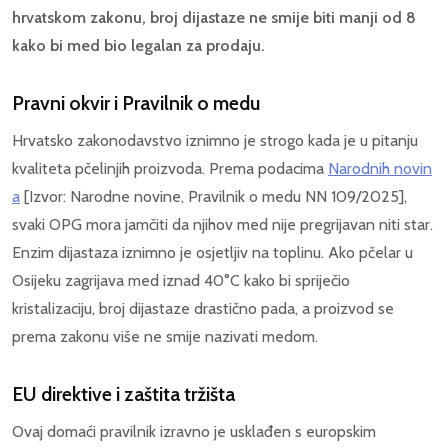
hrvatskom zakonu, broj dijastaze ne smije biti manji od 8
kako bi med bio legalan za prodaju.
Pravni okvir i Pravilnik o medu
Hrvatsko zakonodavstvo iznimno je strogo kada je u pitanju
kvaliteta pčelinjih proizvoda. Prema podacima
Narodnih novin
a
[Izvor: Narodne novine, Pravilnik o medu NN 109/2025],
svaki OPG mora jamčiti da njihov med nije pregrijavan niti star.
Enzim dijastaza iznimno je osjetljiv na toplinu. Ako pčelar u
Osijeku zagrijava med iznad 40°C kako bi spriječio
kristalizaciju, broj dijastaze drastično pada, a proizvod se
prema zakonu više ne smije nazivati medom.
EU direktive i zaštita tržišta
Ovaj domaći pravilnik izravno je usklađen s europskim