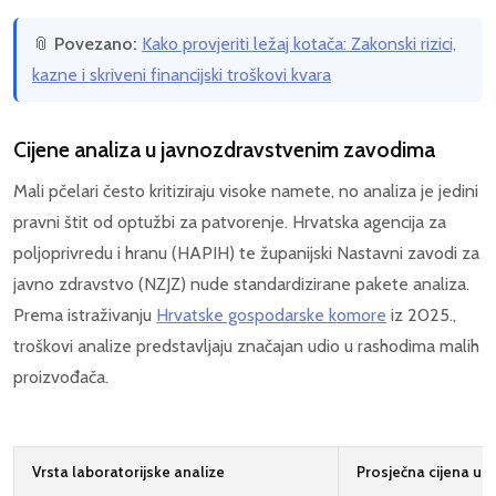
📎
Povezano:
Kako provjeriti ležaj kotača: Zakonski rizici,
kazne i skriveni financijski troškovi kvara
Cijene analiza u javnozdravstvenim zavodima
Mali pčelari često kritiziraju visoke namete, no analiza je jedini
pravni štit od optužbi za patvorenje. Hrvatska agencija za
poljoprivredu i hranu (HAPIH) te županijski Nastavni zavodi za
javno zdravstvo (NZJZ) nude standardizirane pakete analiza.
Prema istraživanju
Hrvatske gospodarske komore
iz 2025.,
troškovi analize predstavljaju značajan udio u rashodima malih
proizvođača.
Vrsta laboratorijske analize
Prosječna cijena u 