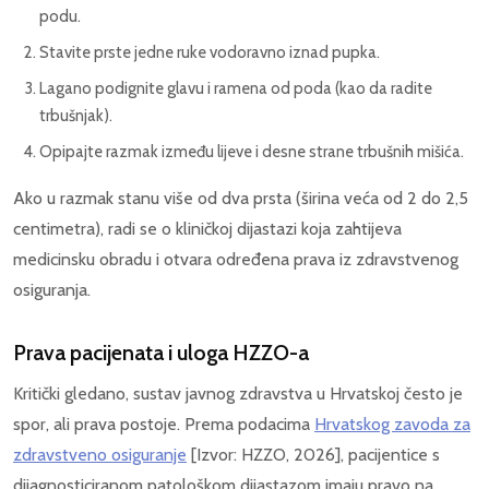
podu.
Stavite prste jedne ruke vodoravno iznad pupka.
Lagano podignite glavu i ramena od poda (kao da radite
trbušnjak).
Opipajte razmak između lijeve i desne strane trbušnih mišića.
Ako u razmak stanu više od dva prsta (širina veća od 2 do 2,5
centimetra), radi se o kliničkoj dijastazi koja zahtijeva
medicinsku obradu i otvara određena prava iz zdravstvenog
osiguranja.
Prava pacijenata i uloga HZZO-a
Kritički gledano, sustav javnog zdravstva u Hrvatskoj često je
spor, ali prava postoje. Prema podacima
Hrvatskog zavoda za
zdravstveno osiguranje
[Izvor: HZZO, 2026], pacijentice s
dijagnosticiranom patološkom dijastazom imaju pravo na