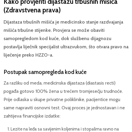
Kako provjeriti dijastazu trbušnih mišića
(Zdravstvena prava)
Dijastaza trbušnih mišića je medicinsko stanje razdvajanja
mišića trbušne stijenke. Provjera se može obaviti
samopregledom kod kuće, dok službenu dijagnozu
postavlja liječnik specijalist ultrazvukom, što otvara pravo na
liječenje preko HZZO-a.
Postupak samopregleda kod kuće
Za razliku od meda, medicinska dijastaza (diastasis recti)
pogađa gotovo 100% žena u trećem tromjesečju trudnoće.
Prije odlaska u skupe privatne poliklinike, pacijentice mogu
same napraviti osnovni test. Ovaj proces je jednostavan i ne
zahtijeva financijske izdatke:
Lezite na leđa sa savijenim koljenima i stopalima ravno na