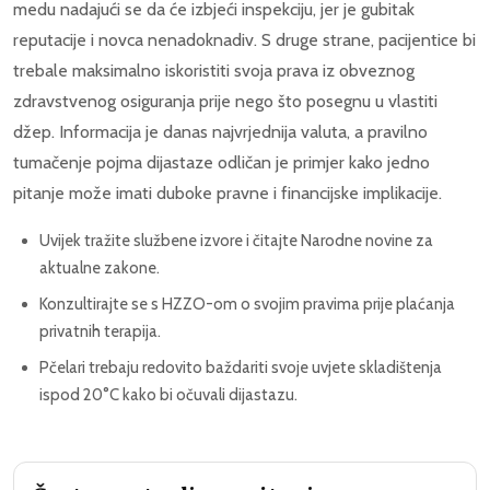
medu nadajući se da će izbjeći inspekciju, jer je gubitak
reputacije i novca nenadoknadiv. S druge strane, pacijentice bi
trebale maksimalno iskoristiti svoja prava iz obveznog
zdravstvenog osiguranja prije nego što posegnu u vlastiti
džep. Informacija je danas najvrjednija valuta, a pravilno
tumačenje pojma dijastaze odličan je primjer kako jedno
pitanje može imati duboke pravne i financijske implikacije.
Uvijek tražite službene izvore i čitajte Narodne novine za
aktualne zakone.
Konzultirajte se s HZZO-om o svojim pravima prije plaćanja
privatnih terapija.
Pčelari trebaju redovito baždariti svoje uvjete skladištenja
ispod 20°C kako bi očuvali dijastazu.