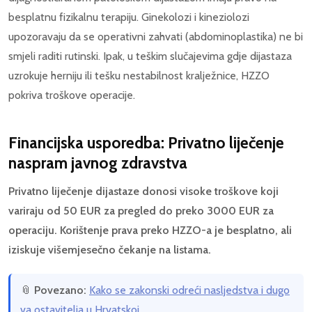
besplatnu fizikalnu terapiju. Ginekolozi i kineziolozi
upozoravaju da se operativni zahvati (abdominoplastika) ne bi
smjeli raditi rutinski. Ipak, u teškim slučajevima gdje dijastaza
uzrokuje herniju ili tešku nestabilnost kralježnice, HZZO
pokriva troškove operacije.
Financijska usporedba: Privatno liječenje
naspram javnog zdravstva
Privatno liječenje dijastaze donosi visoke troškove koji
variraju od 50 EUR za pregled do preko 3000 EUR za
operaciju. Korištenje prava preko HZZO-a je besplatno, ali
iziskuje višemjesečno čekanje na listama.
📎
Povezano:
Kako se zakonski odreći nasljedstva i dugo
va ostavitelja u Hrvatskoj