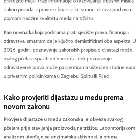
pretežito majki, traži informacije o razdvajanju trbušnih mišića
nakon poroda, s pravne i financijske strane, država pod ovim
pojmom nadzire kvalitetu meda na tržištu.
Kao novinarka koja godinama prati sjecište prava, financija i
zdravstva, smatram da je ključno demistificirati oba aspekta. U
2026. godini, poznavanje zakonskih propisa o dijastazi može
malog pčelara spasiti od bankrota, dok poznavanje
zdravstvenih prava može pacijenticama uštedjeti stotine eura
u privatnim poliklinikama u Zagrebu, Splitu ili Rijeci.
Kako provjeriti dijastazu u medu prema
novom zakonu
Provjera dijastaze u medu zakonska je obveza svakog
pčelara prije stavljanja proizvoda na tržište. Laboratorijskom
analizom utvrđuje se enzimatska aktivnost, a prema