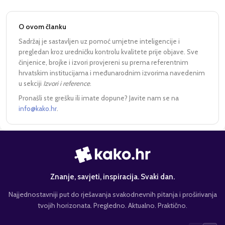
O ovom članku
Sadržaj je sastavljen uz pomoć umjetne inteligencije i
pregledan kroz uredničku kontrolu kvalitete prije objave. Sve
činjenice, brojke i izvori provjereni su prema referentnim
hrvatskim institucijama i međunarodnim izvorima navedenim
u sekciji
Izvori i reference
.
Pronašli ste grešku ili imate dopune? Javite nam se na
info@kako.hr
.
Znanje, savjeti, inspiracija. Svaki dan.
Najjednostavniji put do rješavanja svakodnevnih pitanja i proširivanja
tvojih horizonata. Pregledno. Aktualno. Praktično.