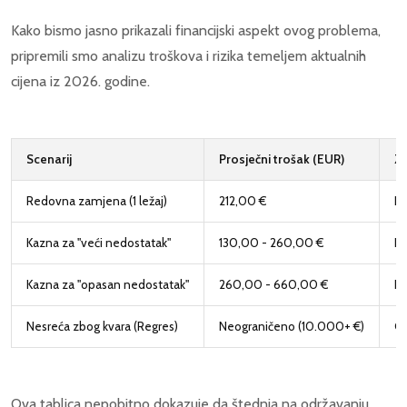
Kako bismo jasno prikazali financijski aspekt ovog problema,
pripremili smo analizu troškova i rizika temeljem aktualnih
cijena iz 2026. godine.
Scenarij
Prosječni trošak (EUR)
Za
Redovna zamjena (1 ležaj)
212,00 €
Ne
Kazna za "veći nedostatak"
130,00 - 260,00 €
Pl
Kazna za "opasan nedostatak"
260,00 - 660,00 €
Is
Nesreća zbog kvara (Regres)
Neograničeno (10.000+ €)
Gu
Ova tablica nepobitno dokazuje da štednja na održavanju