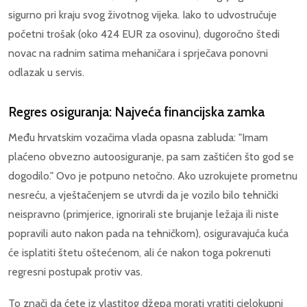
sigurno pri kraju svog životnog vijeka. Iako to udvostručuje
početni trošak (oko 424 EUR za osovinu), dugoročno štedi
novac na radnim satima mehaničara i sprječava ponovni
odlazak u servis.
Regres osiguranja: Najveća financijska zamka
Među hrvatskim vozačima vlada opasna zabluda: "Imam
plaćeno obvezno autoosiguranje, pa sam zaštićen što god se
dogodilo." Ovo je potpuno netočno. Ako uzrokujete prometnu
nesreću, a vještačenjem se utvrdi da je vozilo bilo tehnički
neispravno (primjerice, ignorirali ste brujanje ležaja ili niste
popravili auto nakon pada na tehničkom), osiguravajuća kuća
će isplatiti štetu oštećenom, ali će nakon toga pokrenuti
regresni postupak protiv vas.
To znači da ćete iz vlastitog džepa morati vratiti cjelokupni