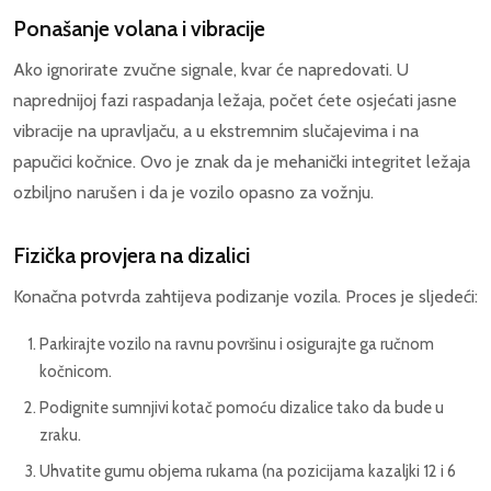
Ponašanje volana i vibracije
Ako ignorirate zvučne signale, kvar će napredovati. U
naprednijoj fazi raspadanja ležaja, počet ćete osjećati jasne
vibracije na upravljaču, a u ekstremnim slučajevima i na
papučici kočnice. Ovo je znak da je mehanički integritet ležaja
ozbiljno narušen i da je vozilo opasno za vožnju.
Fizička provjera na dizalici
Konačna potvrda zahtijeva podizanje vozila. Proces je sljedeći:
Parkirajte vozilo na ravnu površinu i osigurajte ga ručnom
kočnicom.
Podignite sumnjivi kotač pomoću dizalice tako da bude u
zraku.
Uhvatite gumu objema rukama (na pozicijama kazaljki 12 i 6