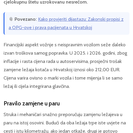
cjelokupnu štetu uzrokovanu nesrećom.
📎
Povezano:
Kako provjeriti dijastazu: Zakonski propisi z
a OPG-ove i prava pacijenata u Hrvatskoj
Financijski aspekt vožnje s neispravnim vozilom seže daleko
izvan troškova samog popravka. U 2025. i 2026. godini, zbog
inflacije i rasta cijena rada u autoservisima, prosječni trošak
zamjene ležaja kotača u Hrvatskoj iznosi oko 212,00 EUR.
Cijena varira ovisno o marki vozila i tome mijenja li se samo
ležaj ili cijela integrirana glavčina.
Pravilo zamjene u paru
Struka i mehaničari snažno preporučuju zamjenu ležajeva u
paru na istoj osovini. Budući da oba ležaja trpe iste uvjete na
cesti i istu kilometražu, ako jedan otkaže, drugi je gotovo