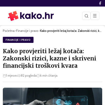
☰
Početna
Financije i pravo
Kako provjeriti ležaj kotača: Zakonski rizici, kazne i skriv…
›
›
FINANCIJE I PRAVO
Kako provjeriti ležaj kotača:
Zakonski rizici, kazne i skriveni
financijski troškovi kvara
1 mjesec
82
pogleda
6
min čitanja