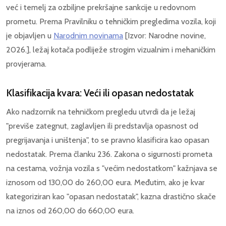
već i temelj za ozbiljne prekršajne sankcije u redovnom
prometu. Prema Pravilniku o tehničkim pregledima vozila, koji
je objavljen u
Narodnim novinama
[Izvor: Narodne novine,
2026.], ležaj kotača podliježe strogim vizualnim i mehaničkim
provjerama.
Klasifikacija kvara: Veći ili opasan nedostatak
Ako nadzornik na tehničkom pregledu utvrdi da je ležaj
"previše zategnut, zaglavljen ili predstavlja opasnost od
pregrijavanja i uništenja", to se pravno klasificira kao opasan
nedostatak. Prema članku 236. Zakona o sigurnosti prometa
na cestama, vožnja vozila s "većim nedostatkom" kažnjava se
iznosom od 130,00 do 260,00 eura. Međutim, ako je kvar
kategoriziran kao "opasan nedostatak", kazna drastično skače
na iznos od 260,00 do 660,00 eura.