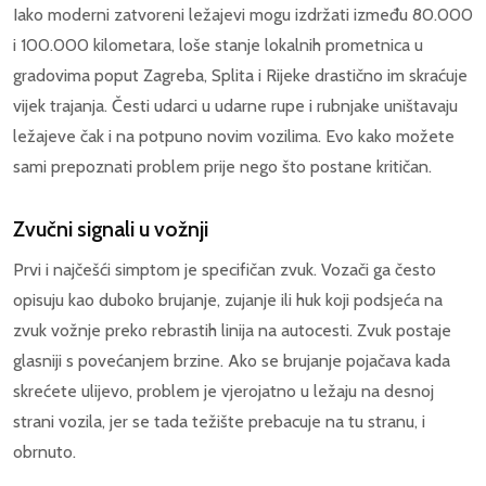
Iako moderni zatvoreni ležajevi mogu izdržati između 80.000
i 100.000 kilometara, loše stanje lokalnih prometnica u
gradovima poput Zagreba, Splita i Rijeke drastično im skraćuje
vijek trajanja. Česti udarci u udarne rupe i rubnjake uništavaju
ležajeve čak i na potpuno novim vozilima. Evo kako možete
sami prepoznati problem prije nego što postane kritičan.
Zvučni signali u vožnji
Prvi i najčešći simptom je specifičan zvuk. Vozači ga često
opisuju kao duboko brujanje, zujanje ili huk koji podsjeća na
zvuk vožnje preko rebrastih linija na autocesti. Zvuk postaje
glasniji s povećanjem brzine. Ako se brujanje pojačava kada
skrećete ulijevo, problem je vjerojatno u ležaju na desnoj
strani vozila, jer se tada težište prebacuje na tu stranu, i
obrnuto.