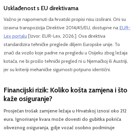
Usklađenost s EU direktivama
Važno je napomenuti da hrvatski propisi nisu izolirani. Oni su
izravna transpozicija Direktive 2014/45/EU, dostupne na
EUR-
Lex portalu
[Izvor: EUR-Lex, 2026.]. Ova direktiva
standardizira tehničke preglede diljem Europske unije. To
znači da vozilo koje padne na pregledu u Osijeku zbog ležaja
kotača, ne bi prošlo tehnički pregled ni u Njemačkoj ili Austriji,
jer su kriteriji mehaničke sigurnosti potpuno identični.
Financijski rizik: Koliko košta zamjena i što
kaže osiguranje?
Prosječan trošak zamjene ležaja u Hrvatskoj iznosi oko 212
eura. Ignoriranje kvara može dovesti do gubitka pokrića
obveznog osiguranja, gdje vozač osobno podmiruje