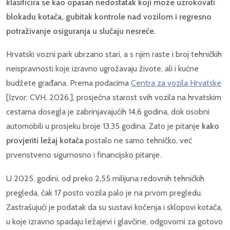
klasificira se kao opasan nedostatak koji može uzrokovati
blokadu kotača, gubitak kontrole nad vozilom i regresno
potraživanje osiguranja u slučaju nesreće.
Hrvatski vozni park ubrzano stari, a s njim raste i broj tehničkih
neispravnosti koje izravno ugrožavaju živote, ali i kućne
budžete građana. Prema podacima
Centra za vozila Hrvatske
[Izvor: CVH, 2026.], prosječna starost svih vozila na hrvatskim
cestama dosegla je zabrinjavajućih 14,6 godina, dok osobni
automobili u prosjeku broje 13,35 godina. Zato je pitanje
kako
provjeriti ležaj kotača
postalo ne samo tehničko, već
prvenstveno sigurnosno i financijsko pitanje.
U 2025. godini, od preko 2,55 milijuna redovnih tehničkih
pregleda, čak 17 posto vozila palo je na prvom pregledu.
Zastrašujući je podatak da su sustavi kočenja i sklopovi kotača,
u koje izravno spadaju ležajevi i glavčine, odgovorni za gotovo