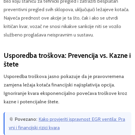
bilo koju stanicu za tehnički pregled i zatražiti besplatan
preventivni pregled svih sklopova, uključujući ležajeve kotača.
Najveća prednost ove akcije je ta što, čak i ako se utvrdi
kritičan kvar, vozač ne snosi nikakve sankcije niti se vozilo
službeno proglašava neispravnim u sustavu.
Usporedba troškova: Prevencija vs. Kazne i
štete
Usporedba troškova jasno pokazuje da je pravovremena
zamjena ležaja kotača financijski najisplativija opcija.
Ignoriranje kvara eksponencijalno povećava troškove kroz
kazne i potencijalne štete.
📎
Povezano:
Kako provjeriti ispravnost EGR ventila: Pra
vni i financijski rizici kvara