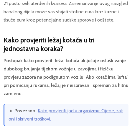
21 posto svih utvrđenih kvarova. Zanemarivanje ovog naizgled
banalnog dijela može vas stajati stotine eura kroz kazne i
tisuće eura kroz potencijalne sudske sporove i odštete.
Kako provjeriti ležaj kotača u tri
jednostavna koraka?
Postupak kako provjeriti ležaj kotača uključuje osluškivanje
dubokog brujanja tijekom vožnje u zavojima i fizičku
provjeru zazora na podignutom vozilu. Ako kotač ima 'lufta'
pri pomicanju rukama, ležaj je neispravan i spreman za hitnu
zamjenu.
📎
Povezano:
Kako provjeriti jod u organizmu: Cijene, zak
oni i skriveni troškovi.