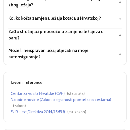
+
zbog ležaja?
+
Koliko košta zamjena ležaja kotača u Hrvatskoj?
Zašto stručnjaci preporučuju zamjenu ležajeva u
+
paru?
Može li neispravan ležaj utjecati na moje
+
autoosiguranje?
Izvori i reference
Centar za vozila Hrvatske (CVH)
(
statistika
)
Narodne novine (Zakon o sigurnosti prometa na cestama)
(
zakon
)
EUR-Lex (Direktiva 2014/45/EU)
(
eu-zakon
)