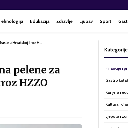
Tehnologija
Edukacija
Zdravlje
Ljubav
Sport
Gast
drasle u Hrvatskoj kroz H…
Kategorije
 na pelene za
Financije i p
 kroz HZZO
Gastro kuta
Karijera i ed
Kultura i dru
Ljepota i zdr