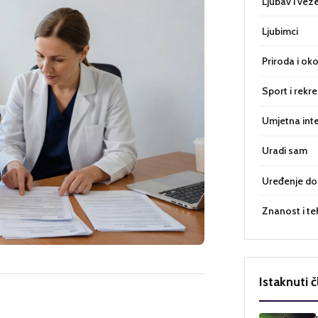
Ljubav i vez
Ljubimci
Priroda i oko
Sport i rekre
Umjetna inte
Uradi sam
Uređenje d
Znanost i te
Istaknuti č