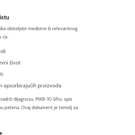
istu
ika obiteljske medicine ili relevantnog
k će:
rok
vni život
ti
 apsorbirajućih proizvoda
sadrži dijagnozu, MKB-10 šifru, opis
bu pelena. Ovaj dokument je temelj za
e