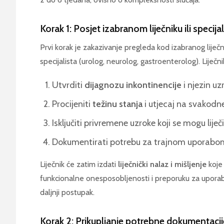
Korak 1: Posjet izabranom liječniku ili specijal
Prvi korak je zakazivanje pregleda kod izabranog liječn
specijalista (urolog, neurolog, gastroenterolog). Liječni
Utvrditi
dijagnozu inkontinencije
i njezin uz
Procijeniti
težinu stanja
i utjecaj na svakodne
Isključiti privremene uzroke koji se mogu liječi
Dokumentirati potrebu za trajnom uporabom
Liječnik će zatim izdati
liječnički nalaz i mišljenje
koje 
funkcionalne onesposobljenosti i preporuku za upora
daljnji postupak.
Korak 2: Prikupljanje potrebne dokumentacij