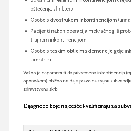
Bolesnici s
fekalnom inkontinencijom
uslijed
oštećenja sfinktera
Osobe s
dvostrukom inkontinencijom
(urina
Pacijenti nakon operacija mokraćnog ili prob
trajnom inkontinencijom
Osobe s
teškim oblicima demencije
gdje in
simptom
Važno je napomenuti da privremena inkontinencija (np
oporavkom) obično ne daje pravo na trajnu subvenciju
zdravstvenu skrb.
Dijagnoze koje najčešće kvalificiraju za subv