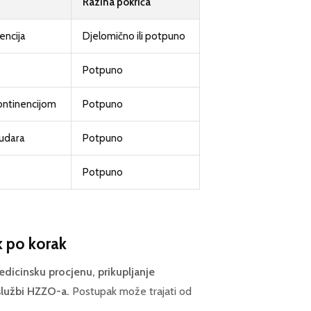
Razina pokrića
encija
Djelomično ili potpuno
Potpuno
kontinencijom
Potpuno
udara
Potpuno
Potpuno
k po korak
edicinsku procjenu, prikupljanje
službi HZZO-a.
Postupak može trajati od