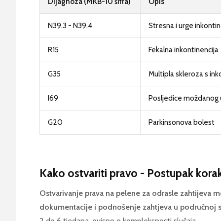
Dijagnoza (MKB-10 šifra)
Opis
N39.3 - N39.4
Stresna i urge inkontin
R15
Fekalna inkontinencija
G35
Multipla skleroza s in
I69
Posljedice moždanog 
G20
Parkinsonova bolest
Kako ostvariti pravo - Postupak kora
Ostvarivanje prava na pelene za odrasle zahtijeva m
dokumentacije i podnošenje zahtjeva u područnoj 
2 do 6 tjedana, ovisno o kompleksnosti slučaja.