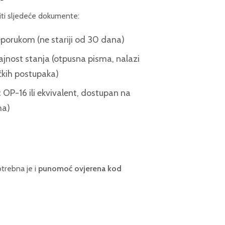
ti sljedeće dokumente:
porukom (ne stariji od 30 dana)
ajnost stanja (otpusna pisma, nalazi
ičkih postupaka)
OP-16 ili ekvivalent, dostupan na
ma)
otrebna je i
punomoć ovjerena kod