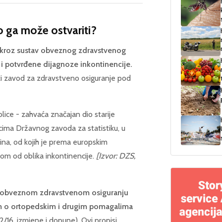
ko ga može ostvariti?
e kroz sustav obveznog zdravstvenog
 i potvrđene dijagnoze inkontinencije.
ki zavod za zdravstveno osiguranje pod
lice - zahvaća značajan dio starije
cima Državnog zavoda za statistiku, u
ina, od kojih je prema europskim
m od oblika inkontinencije.
[Izvor: DZS,
obveznom zdravstvenom osiguranju
m o ortopedskim i drugim pomagalima
/16, izmjene i dopune). Ovi propisi