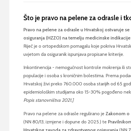
Što je pravo na pelene za odrasle i t
Pravo na pelene za odrasle u Hrvatskoj ostvaruje s
osiguranja (HZZO) na temelju medicinske indikacije
Riječ je o ortopedskom pomagalu koje pokriva Hrvats
uvjetom da osiguranik ispunjava propisane kriterije.
Inkontinencija - nemogućnost kontrole mokrenja ili sto
populacije i osoba s kroničnim bolestima. Prema poda
Hrvatskoj živi preko 760.000 osoba starijih od 65 god
epidemiološkim studijama oko 15-30% pogođeno neko
Popis stanovništva 2021.]
Pravo na pelene za odrasle regulirano je
Zakonom o 
(NN 80/13, izmjene i dopune do 2025.) te
Pravilniko
Hrvatskog zavoda za zdravstvenog osiguranja
(NN 72