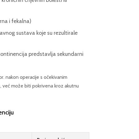
 kroničnih crijevnih bolesti ili
rna i fekalna)
avnog sustava koje su rezultirale
kontinencija predstavlja sekundarni
r. nakon operacije s očekivanim
, već može biti pokrivena kroz akutnu
enciju