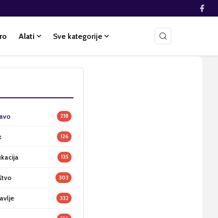
ro
Alati
Sve kategorije
ravo
218
k
126
ukacija
135
štvo
303
avlje
332