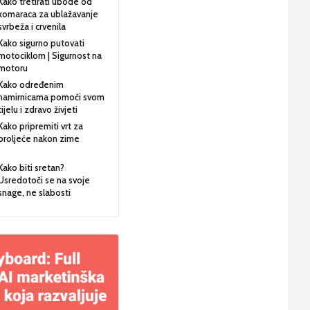
Kako tretirati ubode od
komaraca za ublažavanje
svrbeža i crvenila
Kako sigurno putovati
motociklom | Sigurnost na
motoru
Kako određenim
namirnicama pomoći svom
tijelu i zdravo živjeti
Kako pripremiti vrt za
proljeće nakon zime
Kako biti sretan?
Usredotoči se na svoje
snage, ne slabosti