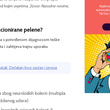
pod kojim uvjetima.
[Izvor: Narodne novine,
ncionirane pelene?
O-a s potvrđenom dijagnozom teške
ta i zahtijeva trajnu uporabu
datak: Detaljan kroz sustav i iznose
m
zbog neuroloških bolesti (multipla
moždanog udara)