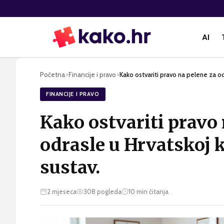
AI
Početna
Financije i pravo
Kako ostvariti pravo na pelene za o
›
›
FINANCIJE I PRAVO
Kako ostvariti pravo
odrasle u Hrvatskoj
sustav.
2 mjeseca
308
pogleda
10
min čitanja