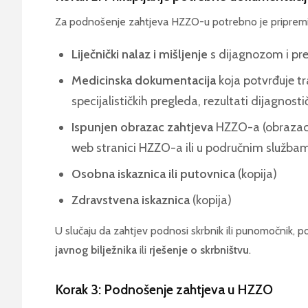
Za podnošenje zahtjeva HZZO-u potrebno je pripremi
Liječnički nalaz i mišljenje
s dijagnozom i pre
Medicinska dokumentacija
koja potvrđuje tr
specijalističkih pregleda, rezultati dijagnost
Ispunjen obrazac zahtjeva
HZZO-a (obrazac 
web stranici HZZO-a ili u područnim služba
Osobna iskaznica ili putovnica
(kopija)
Zdravstvena iskaznica
(kopija)
U slučaju da zahtjev podnosi skrbnik ili punomočnik, p
javnog bilježnika
ili
rješenje o skrbništvu
.
Korak 3: Podnošenje zahtjeva u HZZO