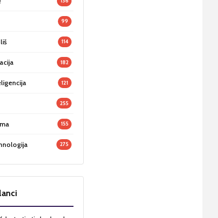
e
136
99
liš
114
acija
182
ligencija
121
255
oma
155
hnologija
275
lanci