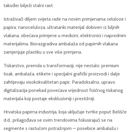
također bilježi stalni rast.
Istraživači diljem svijeta rade na novim primjenama celuloze i
papira: nanoceluloza, ultratanki materijal dobiven iz biljnih
vlakana, obećava primjene u medicini, elektronici i naprednim
materijalima. Biorazgradiva ambalaža od papirnih vlakana
zamjenjuje plastiku u sve više primjena.
Tiskarstvo, premda u transformaciji, nije nestalo: premium
tisak, ambalaža, etikete i specijalni grafički proizvodi i dalje
zahtijevaju visokokvalitetan papir. Paradoksalno, upravo
digitalizacija ponekad povećava vrijednost fizičnog tiskanog
materijala koji postaje ekskluzivniji i prestižniji.
Hrvatska papirna industrija, koja uključuje tvrtke poput Belišće
d.d., prilagođava se ovim trendovima fokusirajući se na
segmente s rastućom potražnjom — posebice ambalažu i