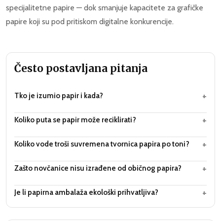
specijalitetne papire — dok smanjuje kapacitete za grafičke
papire koji su pod pritiskom digitalne konkurencije.
Često postavljana pitanja
+
Tko je izumio papir i kada?
+
Koliko puta se papir može reciklirati?
+
Koliko vode troši suvremena tvornica papira po toni?
+
Zašto novčanice nisu izrađene od običnog papira?
+
Je li papirna ambalaža ekološki prihvatljiva?