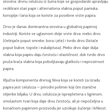
sirovina: drvnu celulozu iz šuma koje se gospodarski upravljaju,
reciklirani stari papir i alternativna vlakna poput pamuka,
konoplje i lana koja se koriste za posebne vrste papira.
Drvo je danas dominantna sirovina u globalnoj papirnoj
industriji. Koriste se uglavnom dvije vrste drva: meko drvo
(četinjače poput smreke, bora i jele) i tvrdo drvo (listače
poput bukve, topole i eukaliptusa). Meko drvo daje dulja
vlakna koja papiru daju čvrstoću i elastičnost, dok tvrdo drvo
pruža kraća vlakna koja poboljšavaju glatkoću i neprozirnost
papira.
Ključna komponenta drvnog tkiva koja se koristi za izradu
papira jest celuloza — prirodni polimer koji čini stanične
stijenke biljaka. U drvu, celuloza je isprepletena s ligninom,
smolastom tvari koja daje drvu čvrstoću, ali je nepoželjna u
konačnom papirnom proizvodu jer uzrokuje žućenje i krhkost.