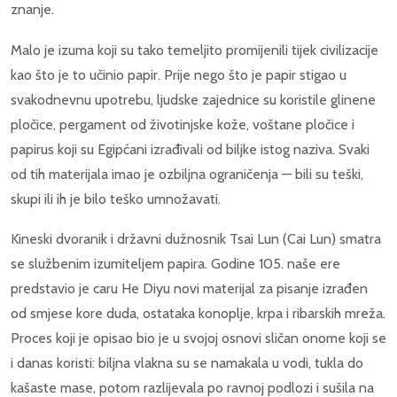
znanje.
Malo je izuma koji su tako temeljito promijenili tijek civilizacije
kao što je to učinio papir. Prije nego što je papir stigao u
svakodnevnu upotrebu, ljudske zajednice su koristile glinene
pločice, pergament od životinjske kože, voštane pločice i
papirus koji su Egipćani izrađivali od biljke istog naziva. Svaki
od tih materijala imao je ozbiljna ograničenja — bili su teški,
skupi ili ih je bilo teško umnožavati.
Kineski dvoranik i državni dužnosnik Tsai Lun (Cai Lun) smatra
se službenim izumiteljem papira. Godine 105. naše ere
predstavio je caru He Diyu novi materijal za pisanje izrađen
od smjese kore duda, ostataka konoplje, krpa i ribarskih mreža.
Proces koji je opisao bio je u svojoj osnovi sličan onome koji se
i danas koristi: biljna vlakna su se namakala u vodi, tukla do
kašaste mase, potom razlijevala po ravnoj podlozi i sušila na