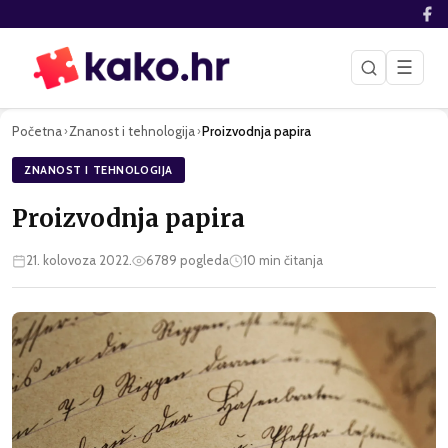
☰
Početna
Znanost i tehnologija
Proizvodnja papira
›
›
ZNANOST I TEHNOLOGIJA
Proizvodnja papira
21. kolovoza 2022.
6789
pogleda
10
min čitanja