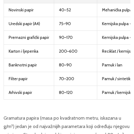
Novinski papir
40–52
Mehanička pulpa
Uredski papir (A4)
75–90
Kemijska pulpa + r
Premazni grafički papir
90–170
Kemijska pulpa +
Karton i ljepenka
200–600
Reciklat / kemijsk
Banknotni papir
80–90
Pamuk i lan
Filter papir
70–200
Pamuk / sintetika
Arhivski papir
80–120
Pamuk / kemijska
Gramatura papira (masa po kvadratnom metru, iskazana u
g/m²) jedan je od najvažnijih parametara koji određuju njegovu