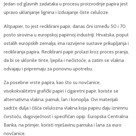
Jedan od glavnih zadataka u procesu proizvodnje papira jest
upravo uklanjanje lignina i izdvajanje čiste celuloze.
Altpapier, to jest reciklirani papir, danas čini između 50 i 70
posto sirovina u europskoj papirnoj industriji. Hrvatska, poput
ostalih europskih zemalja, ima razvijene sustave prikupljanja i
recikliranja papira. Reciklirani papir prolazi kroz proces pranja,
da bi se uklonile tinte, ljepila i nečistoće, a zatim se vlakna
odvajaju i pripremaju za ponovnu upotrebu.
Za posebne vrste papira, kao što su novčanice,
visokokvalitetni grafički papiri i cigaretni papir, koriste se
alternativna vlakna: pamuk, lan i konoplja. Ovi materijali
sadrže dulja i čišća celulozna vlakna koja papiru daju iznimnu
čvrstoću, dugovječnost i specifičan opip. Europska Centralna
Banka, na primjer, koristi mješavinu pamuka i lana za euro
novčanice.