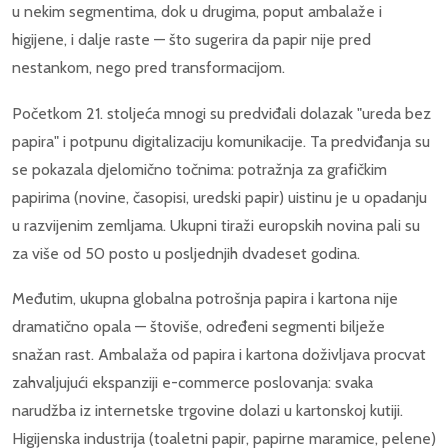
u nekim segmentima, dok u drugima, poput ambalaže i
higijene, i dalje raste — što sugerira da papir nije pred
nestankom, nego pred transformacijom.
Početkom 21. stoljeća mnogi su predviđali dolazak "ureda bez
papira" i potpunu digitalizaciju komunikacije. Ta predviđanja su
se pokazala djelomično točnima: potražnja za grafičkim
papirima (novine, časopisi, uredski papir) uistinu je u opadanju
u razvijenim zemljama. Ukupni tiraži europskih novina pali su
za više od 50 posto u posljednjih dvadeset godina.
Međutim, ukupna globalna potrošnja papira i kartona nije
dramatično opala — štoviše, određeni segmenti bilježe
snažan rast. Ambalaža od papira i kartona doživljava procvat
zahvaljujući ekspanziji e-commerce poslovanja: svaka
narudžba iz internetske trgovine dolazi u kartonskoj kutiji.
Higijenska industrija (toaletni papir, papirne maramice, pelene)