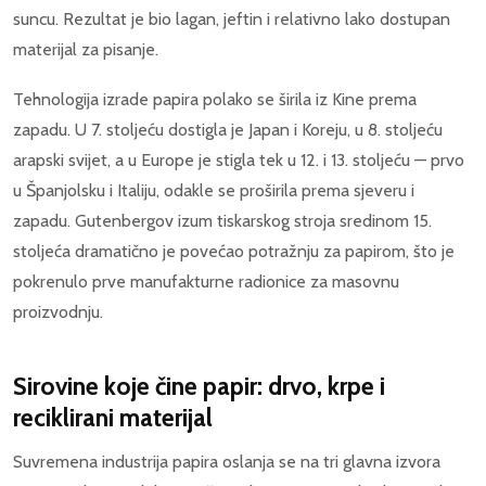
suncu. Rezultat je bio lagan, jeftin i relativno lako dostupan
materijal za pisanje.
Tehnologija izrade papira polako se širila iz Kine prema
zapadu. U 7. stoljeću dostigla je Japan i Koreju, u 8. stoljeću
arapski svijet, a u Europe je stigla tek u 12. i 13. stoljeću — prvo
u Španjolsku i Italiju, odakle se proširila prema sjeveru i
zapadu. Gutenbergov izum tiskarskog stroja sredinom 15.
stoljeća dramatično je povećao potražnju za papirom, što je
pokrenulo prve manufakturne radionice za masovnu
proizvodnju.
Sirovine koje čine papir: drvo, krpe i
reciklirani materijal
Suvremena industrija papira oslanja se na tri glavna izvora