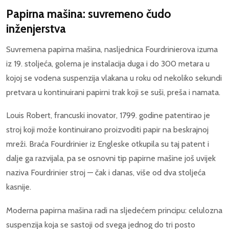
Papirna mašina: suvremeno čudo
inženjerstva
Suvremena papirna mašina, nasljednica Fourdrinierova izuma
iz 19. stoljeća, golema je instalacija duga i do 300 metara u
kojoj se vodena suspenzija vlakana u roku od nekoliko sekundi
pretvara u kontinuirani papirni trak koji se suši, preša i namata.
Louis Robert, francuski inovator, 1799. godine patentirao je
stroj koji može kontinuirano proizvoditi papir na beskrajnoj
mreži. Braća Fourdrinier iz Engleske otkupila su taj patent i
dalje ga razvijala, pa se osnovni tip papirne mašine još uvijek
naziva Fourdrinier stroj — čak i danas, više od dva stoljeća
kasnije.
Moderna papirna mašina radi na sljedećem principu: celulozna
suspenzija koja se sastoji od svega jednog do tri posto