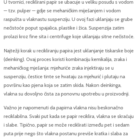
U tvornici, reciklirani papir se ubacuje u veliku posudu s vodom
— tzv. pulper — gdje se mehaničkim miješanjem i vodom
raspušta u vlaknastu suspenziju. U ovoj fazi uklanjaju se grube
nečistoće poput spajalica, plastike i žica. Suspenzija zatim
prolazi kroz fine sita i centrifuge koje uklanjaju sitne nečistoće.
Najtežji korak u recikliranju papira jest uklanjanje tiskarske boje
(deinking). Ovaj proces koristi kombinaciju kemikalija, zraka i
mehaničkog mješanja: mjehuriće zraka injektiraju se u
suspenziju, čestice tinte se hvataju za mjehurić i plutaju na
površinu kao pjena koja se zatim skida. Nakon deinkinga,
vlakna su dovoljno čista za ponovnu upotrebu u proizvodnji.
Važno je napomenuti da papirna vlakna nisu beskonačno
reciklabilna. Svaki put kada se papir reciklira, vlakna se skraćuju
i slabe. Tipično, papir se može reciklirati između pet i sedam
puta prije nego što vlakna postanu previše kratka i slaba za