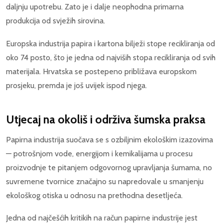
daljnju upotrebu. Zato je i dalje neophodna primarna
produkcija od svježih sirovina.
Europska industrija papira i kartona bilježi stope recikliranja od
oko 74 posto, što je jedna od najviših stopa recikliranja od svih
materijala. Hrvatska se postepeno približava europskom
prosjeku, premda je još uvijek ispod njega.
Utjecaj na okoliš i održiva šumska praksa
Papirna industrija suočava se s ozbiljnim ekološkim izazovima
— potrošnjom vode, energijom i kemikalijama u procesu
proizvodnje te pitanjem odgovornog upravljanja šumama, no
suvremene tvornice značajno su napredovale u smanjenju
ekološkog otiska u odnosu na prethodna desetljeća.
Jedna od najčešćih kritikih na račun papirne industrije jest