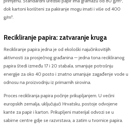
primjenu. Standardni uredski papir ima gramažu od 80 g/m²,
dok kartoni korišteni za pakiranje mogu imati i više od 400
g/m².
Recikliranje papira: zatvaranje kruga
Recikliranje papira jedna je od ekološki najučinkovitijih
aktivnosti za prosječnog građanina — jedna tona recikliranog
papira štedi između 17 i 20 stabala, smanjuje potrošnju
energije za oko 40 posto i znatno umanjuje zagađenje vode u
odnosu na proizvodnju iz primarnih sirovina.
Proces recikliranja papira počinje prikupljanjem. U većini
europskih zemalja, uključujući Hrvatsku, postoje odvojene
kante za papir i karton. Prikupljeni materijal odvozi se u
sabirne centre gdje se razvrstava, a zatim u tvornice papira.