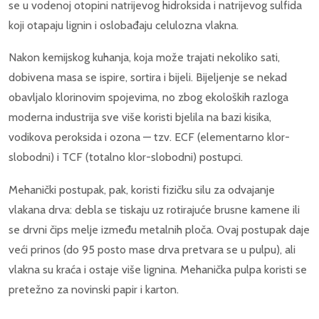
se u vodenoj otopini natrijevog hidroksida i natrijevog sulfida
koji otapaju lignin i oslobađaju celulozna vlakna.
Nakon kemijskog kuhanja, koja može trajati nekoliko sati,
dobivena masa se ispire, sortira i bijeli. Bijeljenje se nekad
obavljalo klorinovim spojevima, no zbog ekoloških razloga
moderna industrija sve više koristi bjelila na bazi kisika,
vodikova peroksida i ozona — tzv. ECF (elementarno klor-
slobodni) i TCF (totalno klor-slobodni) postupci.
Mehanički postupak, pak, koristi fizičku silu za odvajanje
vlakana drva: debla se tiskaju uz rotirajuće brusne kamene ili
se drvni čips melje između metalnih ploča. Ovaj postupak daje
veći prinos (do 95 posto mase drva pretvara se u pulpu), ali
vlakna su kraća i ostaje više lignina. Mehanička pulpa koristi se
pretežno za novinski papir i karton.