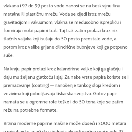
vlakana i 97 do 99 posto vode nanosi se na beskrajnu finu
metalnu ili plastičnu mrežu. Voda se cijedi kroz mrežu
gravitacijom i vakuumom, vlakna se međusobno isprepliću i
formiraju mokri papirni trak. Taj trak zatim prolazi kroz niz
tlačnih valjaka koji isušuju do 50 posto preostale vode, a
potom kroz velike grijane cilindrične bubnjeve koji ga potpuno
suše.
Na kraju, papir prolazi kroz kalandrirne valjke koji ga glačaju i
daju mu željenu glatkoću i sjaj. Za neke vrste papira koriste se i
premazivanje (coating) — nanošenje tankog sloja kredom i
vezivima koji poboljšavaju tiskarska svojstva. Gotov papir
namata se u ogromne role teške i do 50 tona koje se zatim
režu na potrebne formate.
Brzina moderne papirne mašine može doseći i 2000 metara
u minuti — to znači da u jednoj sekundi mašina proizvede 33