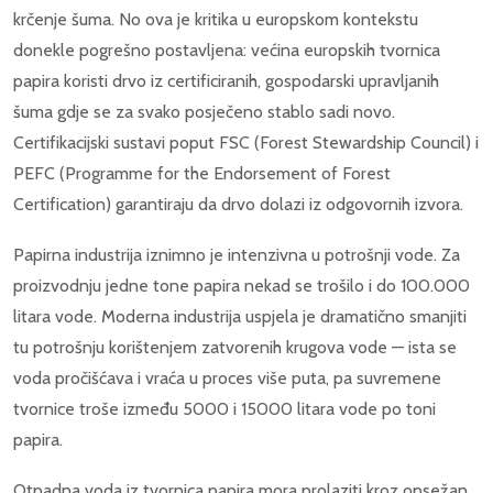
krčenje šuma. No ova je kritika u europskom kontekstu
donekle pogrešno postavljena: većina europskih tvornica
papira koristi drvo iz certificiranih, gospodarski upravljanih
šuma gdje se za svako posječeno stablo sadi novo.
Certifikacijski sustavi poput FSC (Forest Stewardship Council) i
PEFC (Programme for the Endorsement of Forest
Certification) garantiraju da drvo dolazi iz odgovornih izvora.
Papirna industrija iznimno je intenzivna u potrošnji vode. Za
proizvodnju jedne tone papira nekad se trošilo i do 100.000
litara vode. Moderna industrija uspjela je dramatično smanjiti
tu potrošnju korištenjem zatvorenih krugova vode — ista se
voda pročišćava i vraća u proces više puta, pa suvremene
tvornice troše između 5000 i 15000 litara vode po toni
papira.
Otpadna voda iz tvornica papira mora prolaziti kroz opsežan