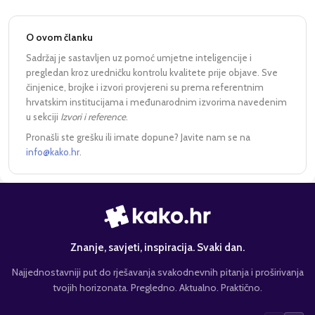
O ovom članku
Sadržaj je sastavljen uz pomoć umjetne inteligencije i
pregledan kroz uredničku kontrolu kvalitete prije objave. Sve
činjenice, brojke i izvori provjereni su prema referentnim
hrvatskim institucijama i međunarodnim izvorima navedenim
u sekciji
Izvori i reference
.
Pronašli ste grešku ili imate dopune? Javite nam se na
info@kako.hr
.
Znanje, savjeti, inspiracija. Svaki dan.
Najjednostavniji put do rješavanja svakodnevnih pitanja i proširivanja
tvojih horizonata. Pregledno. Aktualno. Praktično.