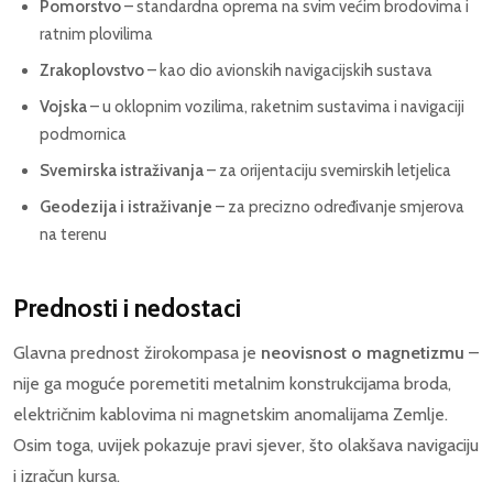
Pomorstvo
– standardna oprema na svim većim brodovima i
ratnim plovilima
Zrakoplovstvo
– kao dio avionskih navigacijskih sustava
Vojska
– u oklopnim vozilima, raketnim sustavima i navigaciji
podmornica
Svemirska istraživanja
– za orijentaciju svemirskih letjelica
Geodezija i istraživanje
– za precizno određivanje smjerova
na terenu
Prednosti i nedostaci
Glavna prednost žirokompasa je
neovisnost o magnetizmu
–
nije ga moguće poremetiti metalnim konstrukcijama broda,
električnim kablovima ni magnetskim anomalijama Zemlje.
Osim toga, uvijek pokazuje pravi sjever, što olakšava navigaciju
i izračun kursa.