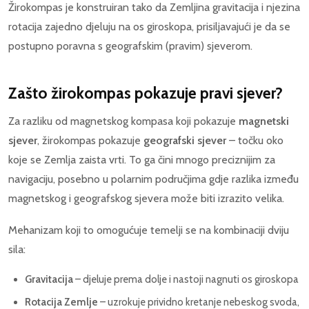
Žirokompas je konstruiran tako da Zemljina gravitacija i njezina
rotacija zajedno djeluju na os giroskopa, prisiljavajući je da se
postupno poravna s geografskim (pravim) sjeverom.
Zašto žirokompas pokazuje pravi sjever?
Za razliku od magnetskog kompasa koji pokazuje
magnetski
sjever
, žirokompas pokazuje
geografski sjever
– točku oko
koje se Zemlja zaista vrti. To ga čini mnogo preciznijim za
navigaciju, posebno u polarnim područjima gdje razlika između
magnetskog i geografskog sjevera može biti izrazito velika.
Mehanizam koji to omogućuje temelji se na kombinaciji dviju
sila:
Gravitacija
– djeluje prema dolje i nastoji nagnuti os giroskopa
Rotacija Zemlje
– uzrokuje prividno kretanje nebeskog svoda,