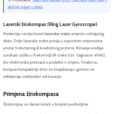
ajbitniji organ u tijelu
Laserski žirokompas (Ring Laser Gyroscope)
Modernija verzija koristi
laserske zrake
umjesto rotirajućeg
diska. Dvije laserske zrake putuju u suprotnim smjerovima
unutar trokutastog ili kvadratnog prstena. Rotacija uređaja
uzrokuje razliku u frekvenciji tih zraka (tzv. Sagnacov efekt),
što elektronika pretvara u podatke o smjeru. Ovakvi su
kompasi kompaktniji, brže se inicijaliziraju i gotovo ne
zahtijevaju mehaničko održavanje.
Primjena žirokompasa
Žirokompas se danas koristi u brojnim područjima: