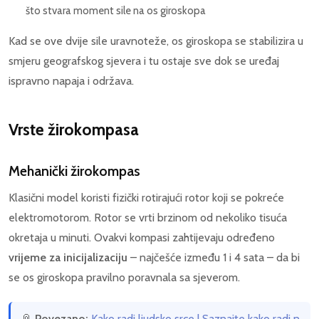
što stvara moment sile na os giroskopa
Kad se ove dvije sile uravnoteže, os giroskopa se stabilizira u
smjeru geografskog sjevera i tu ostaje sve dok se uređaj
ispravno napaja i održava.
Vrste žirokompasa
Mehanički žirokompas
Klasični model koristi fizički rotirajući rotor koji se pokreće
elektromotorom. Rotor se vrti brzinom od nekoliko tisuća
okretaja u minuti. Ovakvi kompasi zahtijevaju određeno
vrijeme za inicijalizaciju
– najčešće između 1 i 4 sata – da bi
se os giroskopa pravilno poravnala sa sjeverom.
📎
Povezano:
Kako radi ljudsko srce | Saznajte kako radi n