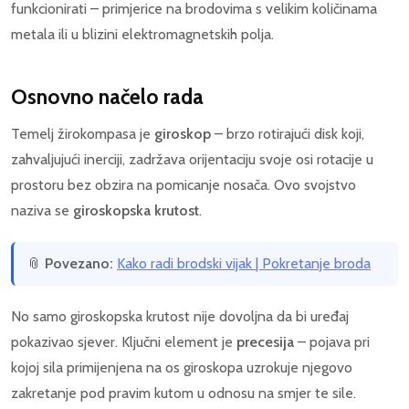
funkcionirati – primjerice na brodovima s velikim količinama
metala ili u blizini elektromagnetskih polja.
Osnovno načelo rada
Temelj žirokompasa je
giroskop
– brzo rotirajući disk koji,
zahvaljujući inerciji, zadržava orijentaciju svoje osi rotacije u
prostoru bez obzira na pomicanje nosača. Ovo svojstvo
naziva se
giroskopska krutost
.
📎
Povezano:
Kako radi brodski vijak | Pokretanje broda
No samo giroskopska krutost nije dovoljna da bi uređaj
pokazivao sjever. Ključni element je
precesija
– pojava pri
kojoj sila primijenjena na os giroskopa uzrokuje njegovo
zakretanje pod pravim kutom u odnosu na smjer te sile.