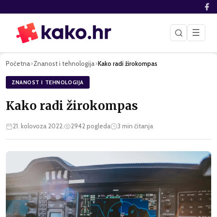
☰
Početna
Znanost i tehnologija
Kako radi žirokompas
›
›
ZNANOST I TEHNOLOGIJA
Kako radi žirokompas
21. kolovoza 2022.
2942
pogleda
3
min čitanja