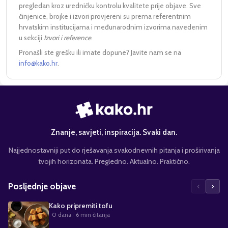
pregledan kroz uredničku kontrolu kvalitete prije objave. Sve
činjenice, brojke i izvori provjereni su prema referentnim
hrvatskim institucijama i međunarodnim izvorima navedenim
u sekciji
Izvori i reference
.
Pronašli ste grešku ili imate dopune? Javite nam se na
info@kako.hr
.
Znanje, savjeti, inspiracija. Svaki dan.
Najjednostavniji put do rješavanja svakodnevnih pitanja i proširivanja
tvojih horizonata. Pregledno. Aktualno. Praktično.
‹
›
Posljednje objave
Kako pripremiti tofu
0 dana
· 6 min čitanja