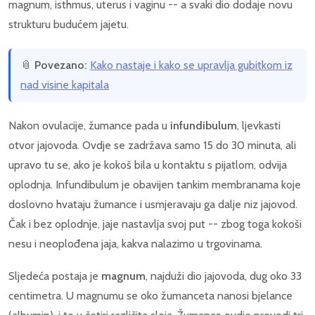
magnum, isthmus, uterus i vaginu -- a svaki dio dodaje novu
strukturu budućem jajetu.
📎
Povezano:
Kako nastaje i kako se upravlja gubitkom iz
nad visine kapitala
Nakon ovulacije, žumance pada u
infundibulum
, ljevkasti
otvor jajovoda. Ovdje se zadržava samo 15 do 30 minuta, ali
upravo tu se, ako je kokoš bila u kontaktu s pijatlom, odvija
oplodnja. Infundibulum je obavijen tankim membranama koje
doslovno hvataju žumance i usmjeravaju ga dalje niz jajovod.
Čak i bez oplodnje, jaje nastavlja svoj put -- zbog toga kokoši
nesu i neoplođena jaja, kakva nalazimo u trgovinama.
Sljedeća postaja je
magnum
, najduži dio jajovoda, dug oko 33
centimetra. U magnumu se oko žumanceta nanosi bjelance