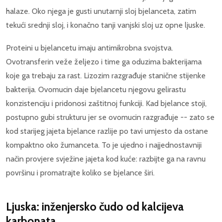
halaze. Oko njega je gusti unutarnji sloj bjelanceta, zatim
tekući srednji sloj, i konačno tanji vanjski sloj uz opne ljuske.
Proteini u bjelancetu imaju antimikrobna svojstva.
Ovotransferin veže željezo i time ga oduzima bakterijama
koje ga trebaju za rast. Lizozim razgrađuje stanične stijenke
bakterija. Ovomucin daje bjelancetu njegovu gelirastu
konzistenciju i pridonosi zaštitnoj funkciji. Kad bjelance stoji,
postupno gubi strukturu jer se ovomucin razgrađuje -- zato se
kod starijeg jajeta bjelance razlije po tavi umjesto da ostane
kompaktno oko žumanceta. To je ujedno i najjednostavniji
način provjere svježine jajeta kod kuće: razbijte ga na ravnu
površinu i promatrajte koliko se bjelance širi.
Ljuska: inženjersko čudo od kalcijeva
karbonata