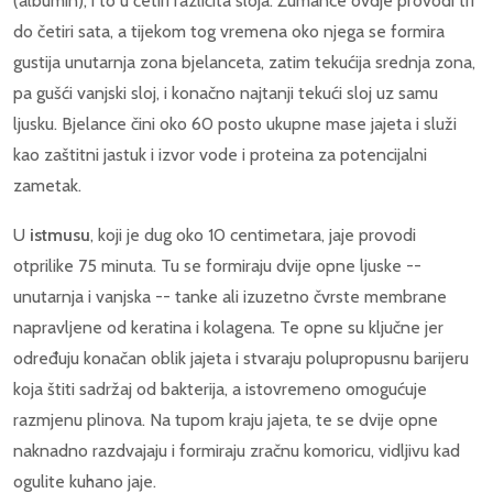
(albumin), i to u četiri različita sloja. Žumance ovdje provodi tri
do četiri sata, a tijekom tog vremena oko njega se formira
gustija unutarnja zona bjelanceta, zatim tekućija srednja zona,
pa gušći vanjski sloj, i konačno najtanji tekući sloj uz samu
ljusku. Bjelance čini oko 60 posto ukupne mase jajeta i služi
kao zaštitni jastuk i izvor vode i proteina za potencijalni
zametak.
U
istmusu
, koji je dug oko 10 centimetara, jaje provodi
otprilike 75 minuta. Tu se formiraju dvije opne ljuske --
unutarnja i vanjska -- tanke ali izuzetno čvrste membrane
napravljene od keratina i kolagena. Te opne su ključne jer
određuju konačan oblik jajeta i stvaraju polupropusnu barijeru
koja štiti sadržaj od bakterija, a istovremeno omogućuje
razmjenu plinova. Na tupom kraju jajeta, te se dvije opne
naknadno razdvajaju i formiraju zračnu komoricu, vidljivu kad
ogulite kuhano jaje.