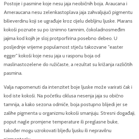
Postoje i pasmine koje nesu jaja neobičnih boja. Araucana i
Ameraucana nesu zelenkastoplava jaja zahvaljujući pigmentu
bilieverdinu koji se ugrađuje kroz cijelu debljinu ljuske. Marans
kokoši poznate su po iznimno tamnim, čokoladnosmeđim
jajima kod kojih je sloj protporfirina posebno debeo. U
posljednje vrijeme popularnost stječu takozvane "easter
egger" kokoši koje nesu jaja u rasponu boja od
maslinastozelene do ružičaste, a rezultat su križanja različitih
pasmina.
Valja napomenuti da intenzitet boje ljuske može varirati čak i
kod iste kokoši. Na početku ciklusa nesenja jaja su obično
tamnija, a kako sezona odmiče, boja postupno blijedi jer se
zalihe pigmenta u organizmu kokoši smanjuju. Stresni događaji,
poput nagle promjene temperature ili preglasne buke,
također mogu uzrokovati bljeđu ljusku ili nepravilnu