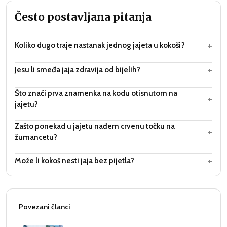
Često postavljana pitanja
+
Koliko dugo traje nastanak jednog jajeta u kokoši?
+
Jesu li smeđa jaja zdravija od bijelih?
Što znači prva znamenka na kodu otisnutom na
+
jajetu?
Zašto ponekad u jajetu nađem crvenu točku na
+
žumancetu?
+
Može li kokoš nesti jaja bez pijetla?
Povezani članci