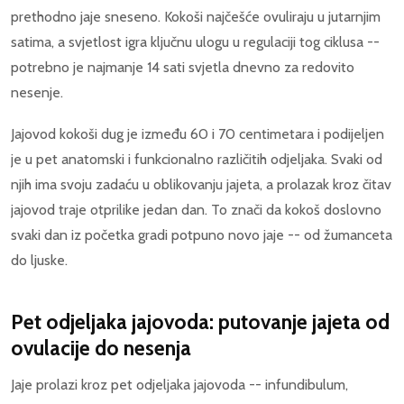
prethodno jaje sneseno. Kokoši najčešće ovuliraju u jutarnjim
satima, a svjetlost igra ključnu ulogu u regulaciji tog ciklusa --
potrebno je najmanje 14 sati svjetla dnevno za redovito
nesenje.
Jajovod kokoši dug je između 60 i 70 centimetara i podijeljen
je u pet anatomski i funkcionalno različitih odjeljaka. Svaki od
njih ima svoju zadaću u oblikovanju jajeta, a prolazak kroz čitav
jajovod traje otprilike jedan dan. To znači da kokoš doslovno
svaki dan iz početka gradi potpuno novo jaje -- od žumanceta
do ljuske.
Pet odjeljaka jajovoda: putovanje jajeta od
ovulacije do nesenja
Jaje prolazi kroz pet odjeljaka jajovoda -- infundibulum,