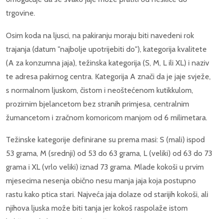
trgovine.
Osim koda na ljusci, na pakiranju moraju biti navedeni rok
trajanja (datum "najbolje upotrijebiti do"), kategorija kvalitete
(A za konzumna jaja), težinska kategorija (S, M, L ili XL) i naziv
te adresa pakirnog centra. Kategorija A znači da je jaje svježe,
s normalnom ljuskom, čistom i neoštećenom kutikkulom,
prozirnim bjelancetom bez stranih primjesa, centralnim
žumancetom i zračnom komoricom manjom od 6 milimetara.
Težinske kategorije definirane su prema masi: S (mali) ispod
53 grama, M (srednji) od 53 do 63 grama, L (veliki) od 63 do 73
grama i XL (vrlo veliki) iznad 73 grama. Mlade kokoši u prvim
mjesecima nesenja obično nesu manja jaja koja postupno
rastu kako ptica stari. Najveća jaja dolaze od starijih kokoši, ali
njihova ljuska može biti tanja jer kokoš raspolaže istom