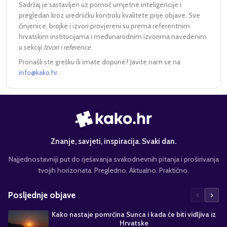
Sadržaj je sastavljen uz pomoć umjetne inteligencije i
pregledan kroz uredničku kontrolu kvalitete prije objave. Sve
činjenice, brojke i izvori provjereni su prema referentnim
hrvatskim institucijama i međunarodnim izvorima navedenim
u sekciji
Izvori i reference
.
Pronašli ste grešku ili imate dopune? Javite nam se na
info@kako.hr
.
Znanje, savjeti, inspiracija. Svaki dan.
Najjednostavniji put do rješavanja svakodnevnih pitanja i proširivanja
tvojih horizonata. Pregledno. Aktualno. Praktično.
‹
›
Posljednje objave
Kako nastaje pomrčina Sunca i kada će biti vidljiva iz
Hrvatske