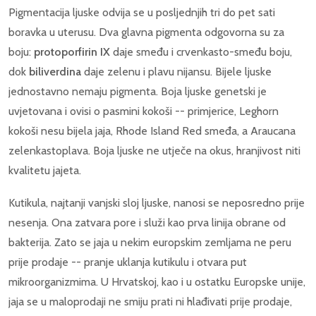
Pigmentacija ljuske odvija se u posljednjih tri do pet sati
boravka u uterusu. Dva glavna pigmenta odgovorna su za
boju:
protoporfirin IX
daje smeđu i crvenkasto-smeđu boju,
dok
biliverdina
daje zelenu i plavu nijansu. Bijele ljuske
jednostavno nemaju pigmenta. Boja ljuske genetski je
uvjetovana i ovisi o pasmini kokoši -- primjerice, Leghorn
kokoši nesu bijela jaja, Rhode Island Red smeđa, a Araucana
zelenkastoplava. Boja ljuske ne utječe na okus, hranjivost niti
kvalitetu jajeta.
Kutikula, najtanji vanjski sloj ljuske, nanosi se neposredno prije
nesenja. Ona zatvara pore i služi kao prva linija obrane od
bakterija. Zato se jaja u nekim europskim zemljama ne peru
prije prodaje -- pranje uklanja kutikulu i otvara put
mikroorganizmima. U Hrvatskoj, kao i u ostatku Europske unije,
jaja se u maloprodaji ne smiju prati ni hlađivati prije prodaje,