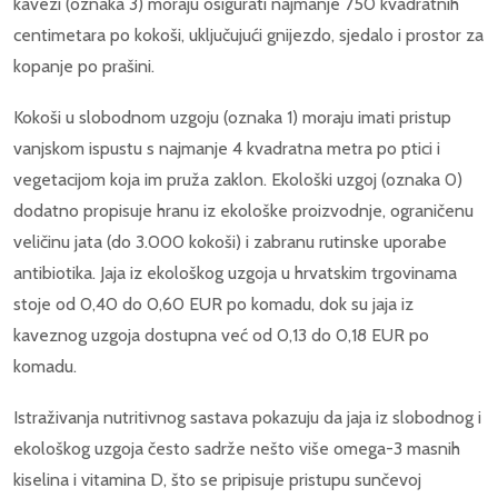
kavezi (oznaka 3) moraju osigurati najmanje 750 kvadratnih
centimetara po kokoši, uključujući gnijezdo, sjedalo i prostor za
kopanje po prašini.
Kokoši u slobodnom uzgoju (oznaka 1) moraju imati pristup
vanjskom ispustu s najmanje 4 kvadratna metra po ptici i
vegetacijom koja im pruža zaklon. Ekološki uzgoj (oznaka 0)
dodatno propisuje hranu iz ekološke proizvodnje, ograničenu
veličinu jata (do 3.000 kokoši) i zabranu rutinske uporabe
antibiotika. Jaja iz ekološkog uzgoja u hrvatskim trgovinama
stoje od 0,40 do 0,60 EUR po komadu, dok su jaja iz
kaveznog uzgoja dostupna već od 0,13 do 0,18 EUR po
komadu.
Istraživanja nutritivnog sastava pokazuju da jaja iz slobodnog i
ekološkog uzgoja često sadrže nešto više omega-3 masnih
kiselina i vitamina D, što se pripisuje pristupu sunčevoj