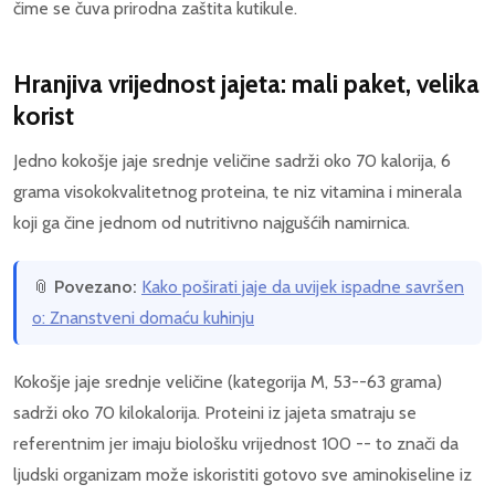
čime se čuva prirodna zaštita kutikule.
Hranjiva vrijednost jajeta: mali paket, velika
korist
Jedno kokošje jaje srednje veličine sadrži oko 70 kalorija, 6
grama visokokvalitetnog proteina, te niz vitamina i minerala
koji ga čine jednom od nutritivno najgušćih namirnica.
📎
Povezano:
Kako poširati jaje da uvijek ispadne savršen
o: Znanstveni domaću kuhinju
Kokošje jaje srednje veličine (kategorija M, 53--63 grama)
sadrži oko 70 kilokalorija. Proteini iz jajeta smatraju se
referentnim jer imaju biološku vrijednost 100 -- to znači da
ljudski organizam može iskoristiti gotovo sve aminokiseline iz