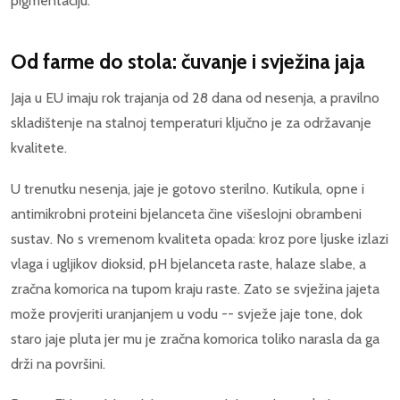
pigmentaciju.
Od farme do stola: čuvanje i svježina jaja
Jaja u EU imaju rok trajanja od 28 dana od nesenja, a pravilno
skladištenje na stalnoj temperaturi ključno je za održavanje
kvalitete.
U trenutku nesenja, jaje je gotovo sterilno. Kutikula, opne i
antimikrobni proteini bjelanceta čine višeslojni obrambeni
sustav. No s vremenom kvaliteta opada: kroz pore ljuske izlazi
vlaga i ugljikov dioksid, pH bjelanceta raste, halaze slabe, a
zračna komorica na tupom kraju raste. Zato se svježina jajeta
može provjeriti uranjanjem u vodu -- svježe jaje tone, dok
staro jaje pluta jer mu je zračna komorica toliko narasla da ga
drži na površini.