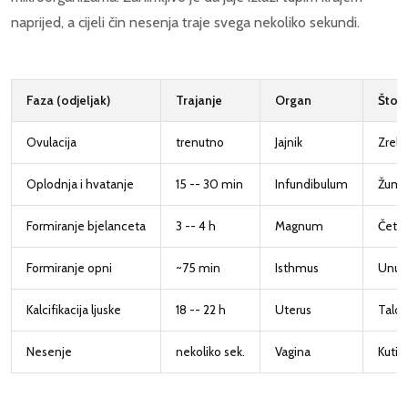
naprijed, a cijeli čin nesenja traje svega nekoliko sekundi.
Faza (odjeljak)
Trajanje
Organ
Što 
Ovulacija
trenutno
Jajnik
Zreli
Oplodnja i hvatanje
15 -- 30 min
Infundibulum
Žuma
Formiranje bjelanceta
3 -- 4 h
Magnum
Četir
Formiranje opni
~75 min
Isthmus
Unuta
Kalcifikacija ljuske
18 -- 22 h
Uterus
Talož
Nesenje
nekoliko sek.
Vagina
Kutik