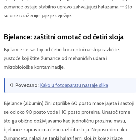
žumance ostaje stabilno upravo zahvaljujući halazama -- što
su one izraženije, jaje je svježije.
Bjelance: zaštitni omotač od četiri sloja
Bjelance se sastoji od četiri koncentrična sloja različite
gustoće koji štite žumance od mehaničkih udara i
mikrobiološke kontaminacije.
📎
Povezano:
Kako u fotoaparatu nastaje slika
Bjelance (albumin) čini otprilike 60 posto mase jajeta i sastoji
se od oko 90 posto vode i 10 posto proteina. Unatoč tome
što ga obično doživljavamo kao jednoličnu prozirnu masu,
bjelance zapravo ima četiri različita sloja. Neposredno oko
žumanceta nalazi se tanki halaziferni sloj, iz kojeg izlaze