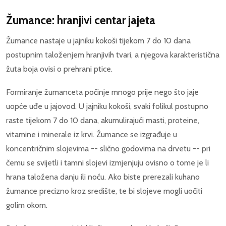
Žumance: hranjivi centar jajeta
Žumance nastaje u jajniku kokoši tijekom 7 do 10 dana
postupnim taloženjem hranjivih tvari, a njegova karakteristična
žuta boja ovisi o prehrani ptice.
Formiranje žumanceta počinje mnogo prije nego što jaje
uopće uđe u jajovod. U jajniku kokoši, svaki folikul postupno
raste tijekom 7 do 10 dana, akumulirajući masti, proteine,
vitamine i minerale iz krvi. Žumance se izgrađuje u
koncentričnim slojevima -- slično godovima na drvetu -- pri
čemu se svijetli i tamni slojevi izmjenjuju ovisno o tome je li
hrana taložena danju ili noću. Ako biste prerezali kuhano
žumance precizno kroz središte, te bi slojeve mogli uočiti
golim okom.