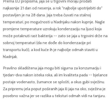
Prema EU propisima, jaja se u trgovini moraju prodati
najkasnije 21 dan od nesenja, a rok "najbolje upotrijebiti do"
postavljen je na 28 dana. Jaja treba čuvati na stalnoj
temperaturi, po mogućnosti u hladnjaku nakon kupnje. Nagle
promjene temperature uzrokuju kondenzaciju na ljusci koja
može potaknuti rast bakterija -- zato se jaja u trgovini drže na
sobnoj temperaturi (da ne dođe do kondenzacije pri
transportu kući), a kod kuće ih je najbolje odmah staviti u
hladnjak.
Pravilno skladištena jaja mogu biti sigurna za konzumaciju i
tjedan-dva nakon isteka roka, ali im kvaliteta pada -- bjelance
postaje vodenasto, žumance se splošti, a okus gubi svježinu.
Za pripremu jela poput poširanih jaja ili jaja na oko, svježina je
posebno važna jer se razlika u teksturi odmah vidi na tanjuru.