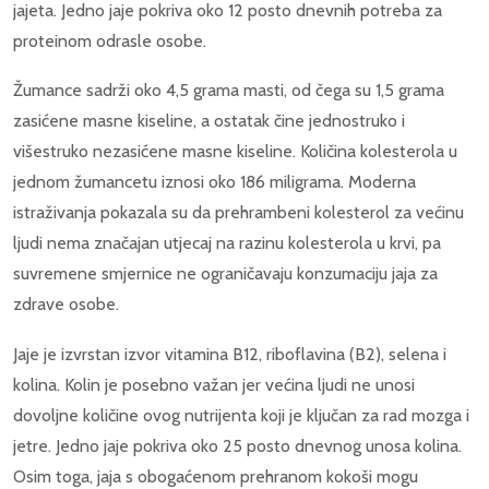
jajeta. Jedno jaje pokriva oko 12 posto dnevnih potreba za
proteinom odrasle osobe.
Žumance sadrži oko 4,5 grama masti, od čega su 1,5 grama
zasićene masne kiseline, a ostatak čine jednostruko i
višestruko nezasićene masne kiseline. Količina kolesterola u
jednom žumancetu iznosi oko 186 miligrama. Moderna
istraživanja pokazala su da prehrambeni kolesterol za većinu
ljudi nema značajan utjecaj na razinu kolesterola u krvi, pa
suvremene smjernice ne ograničavaju konzumaciju jaja za
zdrave osobe.
Jaje je izvrstan izvor vitamina B12, riboflavina (B2), selena i
kolina. Kolin je posebno važan jer većina ljudi ne unosi
dovoljne količine ovog nutrijenta koji je ključan za rad mozga i
jetre. Jedno jaje pokriva oko 25 posto dnevnog unosa kolina.
Osim toga, jaja s obogaćenom prehranom kokoši mogu