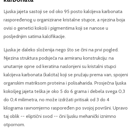
Ljuska jajeta sastoji se od oko 95 posto kalcijeva karbonata
raspoređenog u organizirane kristalne stupce, a njezina boja
ovisi o genetici kokoši i pigmentima koji se nanose u
posljednjim satima kalcifikacije.
Ljuska je daleko složenija nego što se čini na prvi pogled.
Njezina struktura podsjeća na armiranu konstrukciju: na
unutarnje opne od keratina naslonjeni su kristalni stupci
kalcijeva karbonata (kalcita) koji se pružaju prema van, spojeni
organskim matriksom proteina i polisaharida. Prosječna ljuska
kokošjeg jajeta teška je oko 5 do 6 grama i debela svega 0,3
do 0,4 milimetra, no može izdržati pritisak od 3 do 4
kilograma ravnomjerno raspoređen po svojoj površini. Upravo
taj oblik -- eliptični svod -- čini ljusku mehanički iznimno
otpornom.