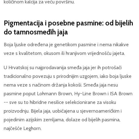
količinom kalcija za veću površinu.
Pigmentacija i posebne pasmine: od bijelih
do tamnosmeđih jaja
Boja ljuske određena je genetikom pasmine i nema nikakve
veze s kvalitetom, okusom ili hranjivom vrijednošću jajeta.
U Hrvatskoj su najprodavanija smeđa jaja jer ih potrošači
tradicionalno povezuju s prirodnijim uzgojem, iako boja ljuske
nema veze s načinom držanja kokoši. Smeđa jaja nesu
pasmine poput Lohmann Brown, Hy-Line Brown i ISA Brown
-- sve su to hibridne nesilice selekcionirane za visoku
proizvodnju. Bijela jaja, uobičajena u sjevernoameričkim i
pojedinim azijskim zemljama, dolaze od bijelih pasmina,
najčešće Leghorn.