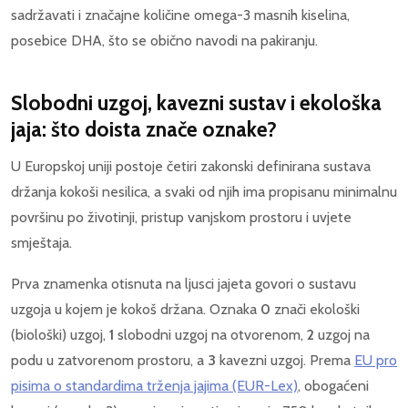
sadržavati i značajne količine omega-3 masnih kiselina,
posebice DHA, što se obično navodi na pakiranju.
Slobodni uzgoj, kavezni sustav i ekološka
jaja: što doista znače oznake?
U Europskoj uniji postoje četiri zakonski definirana sustava
držanja kokoši nesilica, a svaki od njih ima propisanu minimalnu
površinu po životinji, pristup vanjskom prostoru i uvjete
smještaja.
Prva znamenka otisnuta na ljusci jajeta govori o sustavu
uzgoja u kojem je kokoš držana. Oznaka
0
znači ekološki
(biološki) uzgoj,
1
slobodni uzgoj na otvorenom,
2
uzgoj na
podu u zatvorenom prostoru, a
3
kavezni uzgoj. Prema
EU pro
pisima o standardima trženja jajima (EUR-Lex)
, obogaćeni