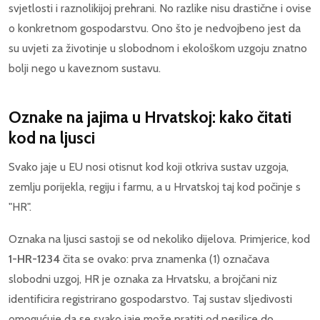
svjetlosti i raznolikijoj prehrani. No razlike nisu drastične i ovise
o konkretnom gospodarstvu. Ono što je nedvojbeno jest da
su uvjeti za životinje u slobodnom i ekološkom uzgoju znatno
bolji nego u kaveznom sustavu.
Oznake na jajima u Hrvatskoj: kako čitati
kod na ljusci
Svako jaje u EU nosi otisnut kod koji otkriva sustav uzgoja,
zemlju porijekla, regiju i farmu, a u Hrvatskoj taj kod počinje s
"HR".
Oznaka na ljusci sastoji se od nekoliko dijelova. Primjerice, kod
1-HR-1234
čita se ovako: prva znamenka (1) označava
slobodni uzgoj, HR je oznaka za Hrvatsku, a brojčani niz
identificira registrirano gospodarstvo. Taj sustav sljedivosti
omogućuje da se svako jaje može pratiti od nesilice do