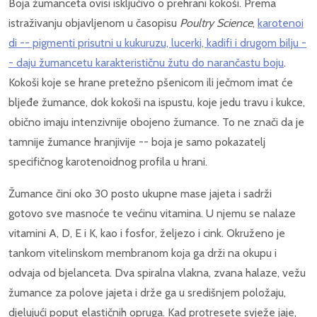
Boja žumanceta ovisi isključivo o prehrani kokoši. Prema
istraživanju objavljenom u časopisu
Poultry Science
,
karotenoi
di -- pigmenti prisutni u kukuruzu, lucerki, kadifi i drugom bilju -
- daju žumancetu karakterističnu žutu do narančastu boju
.
Kokoši koje se hrane pretežno pšenicom ili ječmom imat će
bljeđe žumance, dok kokoši na ispustu, koje jedu travu i kukce,
obično imaju intenzivnije obojeno žumance. To ne znači da je
tamnije žumance hranjivije -- boja je samo pokazatelj
specifičnog karotenoidnog profila u hrani.
Žumance čini oko 30 posto ukupne mase jajeta i sadrži
gotovo sve masnoće te većinu vitamina. U njemu se nalaze
vitamini A, D, E i K, kao i fosfor, željezo i cink. Okruženo je
tankom vitelinskom membranom koja ga drži na okupu i
odvaja od bjelanceta. Dva spiralna vlakna, zvana halaze, vežu
žumance za polove jajeta i drže ga u središnjem položaju,
djelujući poput elastičnih opruga. Kad protresete svježe jaje,