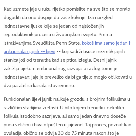
Kad uzmete jaje u ruku, rijetko pomislite na sve što se moralo
dogoditi da ono dospije do vaše kuhinje. Iza naizgled
jednostavne ljuske krije se jedan od najsloženijih
reproduktivnih procesa u životinjskom svijetu. Prema
istraživanjima Sveučilišta Penn State,
kokoš ima samo jedan f
unkcionalan jajnik -- lijevi
-- koji sadrži tisuće nezrelih jajnih
stanica još od trenutka kad se ptica izlegla. Desni jajnik
zakržlja tijekom embrionalnog razvoja, a razlog tome je
jednostavan: jaje je preveliko da bi ga tijelo moglo oblikovati u
dva paralelna kanala istovremeno.
Funkcionalan lijevi jajnik nalikuje grozdu, s brojnim folikulima u
različitim stadijima zrelosti. U bilo kojem trenutku, nekoliko
folikula istodobno sazrijeva, ali samo jedan dnevno doseže
punu veličinu i biva otpušten u jajovod. Taj proces, poznat kao
ovulacija, obično se odvija 30 do 75 minuta nakon što je