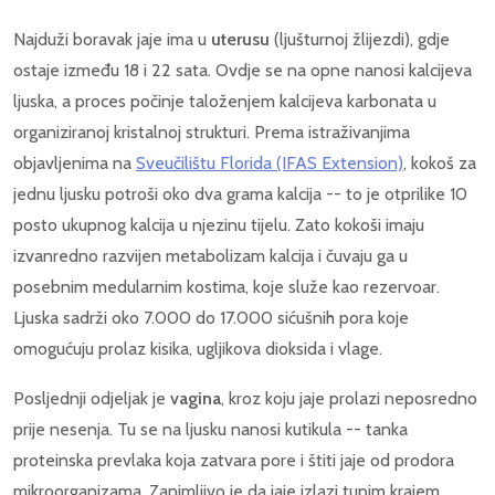
Najduži boravak jaje ima u
uterusu
(ljušturnoj žlijezdi), gdje
ostaje između 18 i 22 sata. Ovdje se na opne nanosi kalcijeva
ljuska, a proces počinje taloženjem kalcijeva karbonata u
organiziranoj kristalnoj strukturi. Prema istraživanjima
objavljenima na
Sveučilištu Florida (IFAS Extension)
, kokoš za
jednu ljusku potroši oko dva grama kalcija -- to je otprilike 10
posto ukupnog kalcija u njezinu tijelu. Zato kokoši imaju
izvanredno razvijen metabolizam kalcija i čuvaju ga u
posebnim medularnim kostima, koje služe kao rezervoar.
Ljuska sadrži oko 7.000 do 17.000 sićušnih pora koje
omogućuju prolaz kisika, ugljikova dioksida i vlage.
Posljednji odjeljak je
vagina
, kroz koju jaje prolazi neposredno
prije nesenja. Tu se na ljusku nanosi kutikula -- tanka
proteinska prevlaka koja zatvara pore i štiti jaje od prodora
mikroorganizama. Zanimljivo je da jaje izlazi tupim krajem