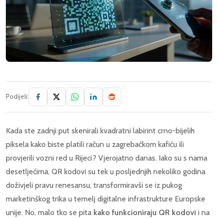
Podijeli:
Kada ste zadnji put skenirali kvadratni labirint crno-bijelih
piksela kako biste platili račun u zagrebačkom kafiću ili
provjerili vozni red u Rijeci? Vjerojatno danas. Iako su s nama
desetljećima, QR kodovi su tek u posljednjih nekoliko godina
doživjeli pravu renesansu, transformiravši se iz pukog
marketinškog trika u temelj digitalne infrastrukture Europske
unije. No, malo tko se pita
kako funkcioniraju QR kodovi
i na