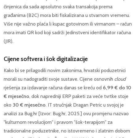
činjenica da sada apsolutno svaka transakcija prema
građanima (B2C) mora biti fiskalizirana u stvarnom vremenu.
Više nije važno plaća li kupac gotovinom ili virmanom – račun
mora imati QR kod koji sadrži Jedinstveni identifikator računa
(JIR).
Cijene softvera i šok digitalizacije
Kako bi se prilagodili novim zakonima, hrvatski poduzetnici
morali su nadograditi svoje sustave. Cijene osnovnih
cloud
rješenja za izdavanje računa danas se kreću od
6,99 € do 10
€ mjesečno
, dok napredniji ERP paketi za veće tvrtke stoje
oko
30 € mjesečno
. IT stručnjak Dragan Petric u svojoj je
analizi za Bug.hr [Izvor: Bug.hr, 2025.] ovu promjenu nazvao
"kulturnom revolucijom" i pravom "šok-terapijom" za
tradicionalne poduzetnike, no istovremeno i zlatnim dobom