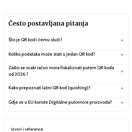
Često postavljana pitanja
+
Što je QR kod i čemu služi?
+
Koliko podataka može stati u jedan QR kod?
Zašto se svaki račun mora fiskalizirati putem QR koda
+
od 2026.?
+
Kako prepoznati lažni QR kod (quishing)?
+
Gdje se u EU koriste Digitalne putovnice proizvoda?
Izvori i reference