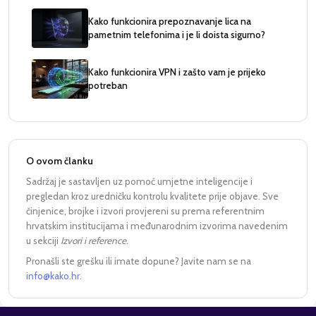
Kako funkcionira prepoznavanje lica na
pametnim telefonima i je li doista sigurno?
Kako funkcionira VPN i zašto vam je prijeko
potreban
O ovom članku
Sadržaj je sastavljen uz pomoć umjetne inteligencije i
pregledan kroz uredničku kontrolu kvalitete prije objave. Sve
činjenice, brojke i izvori provjereni su prema referentnim
hrvatskim institucijama i međunarodnim izvorima navedenim
u sekciji
Izvori i reference
.
Pronašli ste grešku ili imate dopune? Javite nam se na
info@kako.hr
.