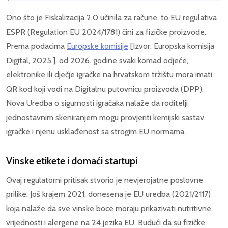
Ono što je Fiskalizacija 2.0 učinila za račune, to EU regulativa
ESPR (Regulation EU 2024/1781) čini za fizičke proizvode.
Prema podacima
Europske komisije
[Izvor: Europska komisija
Digital, 2025.], od 2026. godine svaki komad odjeće,
elektronike ili dječje igračke na hrvatskom tržištu mora imati
QR kod koji vodi na Digitalnu putovnicu proizvoda (DPP).
Nova Uredba o sigurnosti igračaka nalaže da roditelji
jednostavnim skeniranjem mogu provjeriti kemijski sastav
igračke i njenu usklađenost sa strogim EU normama.
Vinske etikete i domaći startupi
Ovaj regulatorni pritisak stvorio je nevjerojatne poslovne
prilike. Još krajem 2021. donesena je EU uredba (2021/2117)
koja nalaže da sve vinske boce moraju prikazivati nutritivne
vrijednosti i alergene na 24 jezika EU. Budući da su fizičke