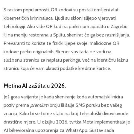
S rastom popularnosti, QR kodovi su postali omiljeni alat
kibernetičkih kriminalaca. Ljudi su skloni slijepo vjerovati
tehnologiji. Ako vide QR kod na parkirnom aparatu u Zagrebu
ili na meniju restorana u Splitu, skenirat će ga bez razmišljanja.
Prevaranti to koriste te fizički lijepe svoje, maliciozne QR
kodove preko originalnih. Skener vas tada ne vodi na
službenu stranicu za naplatu parkinga, već na identičnu lažnu
stranicu koja će vam ukrasti podatke kreditne kartice.
Metina AI zaštita u 2026.
Još gora varijanta je kada skeniranje koda automatski inicira
poziv prema
premium
broju ili šalje SMS poruku bez vašeg
znanja. Kako bi se tome stalo na kraj, tehnološki divovi uvode
drastične mjere. U ožujku 2026. tvrtka Meta implementirala je
AI bihevioralna upozorenja za WhatsApp. Sustav sada