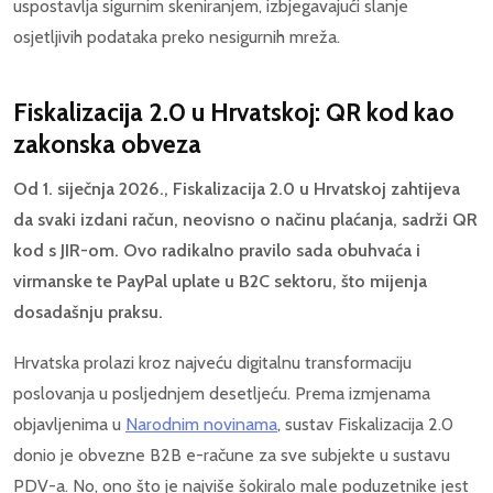
uspostavlja sigurnim skeniranjem, izbjegavajući slanje
osjetljivih podataka preko nesigurnih mreža.
Fiskalizacija 2.0 u Hrvatskoj: QR kod kao
zakonska obveza
Od 1. siječnja 2026., Fiskalizacija 2.0 u Hrvatskoj zahtijeva
da svaki izdani račun, neovisno o načinu plaćanja, sadrži QR
kod s JIR-om. Ovo radikalno pravilo sada obuhvaća i
virmanske te PayPal uplate u B2C sektoru, što mijenja
dosadašnju praksu.
Hrvatska prolazi kroz najveću digitalnu transformaciju
poslovanja u posljednjem desetljeću. Prema izmjenama
objavljenima u
Narodnim novinama
, sustav Fiskalizacija 2.0
donio je obvezne B2B e-račune za sve subjekte u sustavu
PDV-a. No, ono što je najviše šokiralo male poduzetnike jest