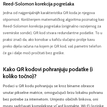
Reed-Solomon korekcija pogrešaka
Jedna od najgenijalnijih karakteristika QR koda je njegova
otpornost. Korištenjem matematičkog algoritma poznatog kao
Reed-Solomon korekcija pogrešaka (originalno razvijenog za
svemirske sonde), QR kod stvara redundantne podatke. To u
praksi znači da, ako konobar u kafiću slučajno prolije kavu
preko dijela računa na kojem je QR kod, vaš pametni telefon
će ga i dalje moći pročitati bez greške.
Kako QR kodovi pohranjuju podatke (i
koliko točno)?
Podaci u QR kodu pohranjuju se kroz binarne obrasce
unutar pikselne matrice, omogućujući brzu lokalnu pohranu
bez potrebe za internetom. Umjesto običnih linkova, oni
mogu sadržavati kompleksne vCard kontakte, Wi-Fi lozinke