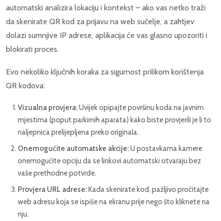
automatski analizira lokaciju i kontekst – ako vas netko traži
da skenirate QR kod za prijavu na web sučelje, a zahtjev
dolazi sumnjive IP adrese, aplikacija će vas glasno upozoriti i
blokirati proces.
Evo nekoliko ključnih koraka za sigurnost prilikom korištenja
QR kodova:
Vizualna provjera:
Uvijek opipajte površinu koda na javnim
mjestima (poput parkirnih aparata) kako biste provjerili je li to
naljepnica prelijepljena preko originala.
Onemogućite automatske akcije:
U postavkama kamere
onemogućite opciju da se linkovi automatski otvaraju bez
vaše prethodne potvrde.
Provjera URL adrese:
Kada skenirate kod, pažljivo pročitajte
web adresu koja se ispiše na ekranu prije nego što kliknete na
nju.