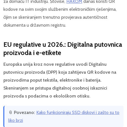
za domaću IT industriju. Štoviše,
HAKOM
danas koristi QR
kodove na svim svojim službenim elektroničkim rješenjima,
čijim se skeniranjem trenutno provjerava autentičnost
dokumenta u državnom registru.
EU regulative u 2026.: Digitalna putovnica
proizvoda i e-etikete
Europska unija kroz nove regulative uvodi Digitalnu
putovnicu proizvoda (DPP) koja zahtijeva QR kodove na
proizvodima poput tekstila, elektronike i baterija.
Skeniranjem se pristupa digitalnoj osobnoj iskaznici
proizvoda s podacima o ekološkom otisku.
📎
Povezano:
Kako funkcioniraju SSD diskovi i zašto su to
liko brzi