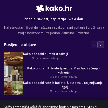
Znanje, savjeti, inspiracija. Svaki dan.
Najjednostavniji put do rješavanja svakodnevnih pitanja i proširivanja
tvojih horizonata. Pregledno. Aktualno. Praktično.
‹
›
Posljednje objave
Kako posaditi đumbir u saksiji
0 dana
· 6 min čitanja
Kako pripremiti bijele šparoge: Pravilno čišćenje i
kuhanje
0 dana
· 5 min čitanja
Kako posaditi ruže iz buketa: Upute za ukorjenjivanje i
uzgoj
0 dana
· 5 min čitanja
Suradnja s nama
Nužni i statistički kolačići (anonimno brojanje posjeta) uvijek su