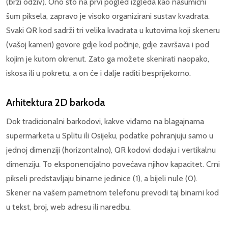
(brzi odziv). Ono što na prvi pogled izgleda kao nasumični
šum piksela, zapravo je visoko organizirani sustav kvadrata.
Svaki QR kod sadrži tri velika kvadrata u kutovima koji skeneru
(vašoj kameri) govore gdje kod počinje, gdje završava i pod
kojim je kutom okrenut. Zato ga možete skenirati naopako,
iskosa ili u pokretu, a on će i dalje raditi besprijekorno.
Arhitektura 2D barkoda
Dok tradicionalni barkodovi, kakve viđamo na blagajnama
supermarketa u Splitu ili Osijeku, podatke pohranjuju samo u
jednoj dimenziji (horizontalno), QR kodovi dodaju i vertikalnu
dimenziju. To eksponencijalno povećava njihov kapacitet. Crni
pikseli predstavljaju binarne jedinice (1), a bijeli nule (0).
Skener na vašem pametnom telefonu prevodi taj binarni kod
u tekst, broj, web adresu ili naredbu.