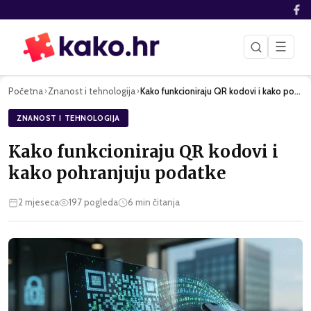
☰
Početna
Znanost i tehnologija
Kako funkcioniraju QR kodovi i kako pohranjuju podatke
›
›
ZNANOST I TEHNOLOGIJA
Kako funkcioniraju QR kodovi i
kako pohranjuju podatke
2 mjeseca
197
pogleda
6
min čitanja