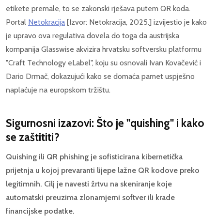
etikete premale, to se zakonski rješava putem QR koda.
Portal
Netokracija
[Izvor: Netokracija, 2025.] izvijestio je kako
je upravo ova regulativa dovela do toga da austrijska
kompanija Glasswise akvizira hrvatsku softversku platformu
"Craft Technology eLabel", koju su osnovali Ivan Kovačević i
Dario Drmač, dokazujući kako se domaća pamet uspješno
naplaćuje na europskom tržištu.
Sigurnosni izazovi: Što je "quishing" i kako
se zaštititi?
Quishing ili QR phishing je sofisticirana kibernetička
prijetnja u kojoj prevaranti lijepe lažne QR kodove preko
legitimnih. Cilj je navesti žrtvu na skeniranje koje
automatski preuzima zlonamjerni softver ili krade
financijske podatke.