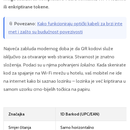
ili enkriptirane tokene.
📎
Povezano:
Kako funkcioniraju optički kabeli za brzi inte
rnet i zašto su budućnost povezivosti
Najveća zabluda modernog doba je da QR kodovi služe
isključivo za otvaranje web stranica. Stvarnost je znatno
složenija. Podaci su u njima pohranjeni
lokalno
. Kada skenirate
kod za spajanje na Wi-Fi mrežu u hotelu, vaš mobitel ne ide
na internet kako bi saznao lozinku – lozinka je već kriptirana u
samom uzorku crno-bijelih točkica na papiru.
Značajka
1D Barkod (UPC/EAN)
Smjer čitanja
Samo horizontalno