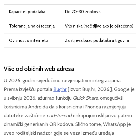
Kapacitet podataka
Do 20-30 znakova
Tolerancija na oštećenja
Vrlo niska (nečitljivo ako je oštećeno)
Ovisnost o internetu
Zahtijeva bazu podataka u trgovini
Više od običnih web adresa
U 2026. godini svjedočimo nevjerojatnim integracijama.
Prema izvješću portala
Bug.hr
[Izvor: Bug.hr, 2026.], Google je
u svibnju 2026. ažurirao funkciju
Quick Share
, omogućivši
korisnicima Androida da s korisnicima iPhonea razmjenjuju
datoteke zaštićene
end-to-end
enkripcijom isključivo putem
dinamički generiranih QR kodova. Slično tome, WhatsApp je
uveo roditeljski nadzor gdje se veza između uređaja