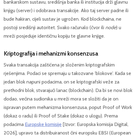
bankarskom sustavu, središnja banka ili institucija drži glavnu
knjigu (server) i odobrava transakcije. Ako taj server padne ili
bude hakiran, cijeli sustav je ugrožen. Kod blockchaina, ne
postoji središnji autoritet. Svako računalo (čvor ili
node
) u
mreži posjeduje identičnu kopiju te glavne knjige.
Kriptografija i mehanizmi konsenzusa
Svaka transakcija zaštićena je složenim kriptografskim
rješenjima. Podaci se spremaju u takozvane 'blokove'. Kada se
jedan blok napuni podacima, on se kriptografski veže za
prethodni blok, stvarajući lanac (blockchain). Da bi se novi blok
dodao, većina sudionika u mreži mora se složiti da je on
ispravan putem mehanizma konsenzusa, poput Proof of Work
(dokaz o radu) ili Proof of Stake (dokaz o ulogu). Prema
podacima
Europske komisije
[Izvor: Europska komisija Digital,
2026], upravo ta distribuiranost čini europsku EBSI (European