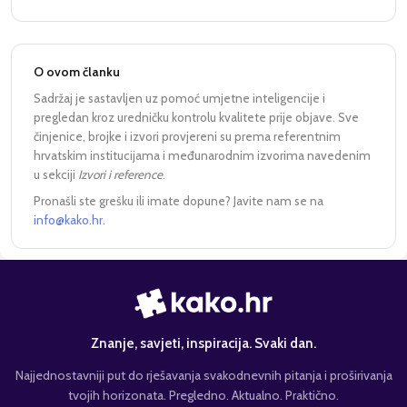
O ovom članku
Sadržaj je sastavljen uz pomoć umjetne inteligencije i
pregledan kroz uredničku kontrolu kvalitete prije objave. Sve
činjenice, brojke i izvori provjereni su prema referentnim
hrvatskim institucijama i međunarodnim izvorima navedenim
u sekciji
Izvori i reference
.
Pronašli ste grešku ili imate dopune? Javite nam se na
info@kako.hr
.
Znanje, savjeti, inspiracija. Svaki dan.
Najjednostavniji put do rješavanja svakodnevnih pitanja i proširivanja
tvojih horizonata. Pregledno. Aktualno. Praktično.