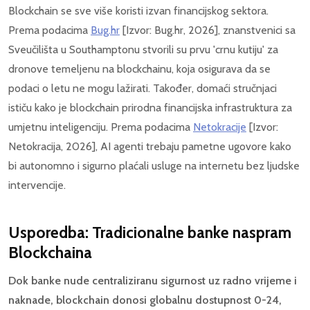
Blockchain se sve više koristi izvan financijskog sektora.
Prema podacima
Bug.hr
[Izvor: Bug.hr, 2026], znanstvenici sa
Sveučilišta u Southamptonu stvorili su prvu 'crnu kutiju' za
dronove temeljenu na blockchainu, koja osigurava da se
podaci o letu ne mogu lažirati. Također, domaći stručnjaci
ističu kako je blockchain prirodna financijska infrastruktura za
umjetnu inteligenciju. Prema podacima
Netokracije
[Izvor:
Netokracija, 2026], AI agenti trebaju pametne ugovore kako
bi autonomno i sigurno plaćali usluge na internetu bez ljudske
intervencije.
Usporedba: Tradicionalne banke naspram
Blockchaina
Dok banke nude centraliziranu sigurnost uz radno vrijeme i
naknade, blockchain donosi globalnu dostupnost 0-24,