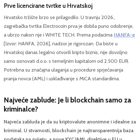
Prve licencirane tvrtke u Hrvatskoj
Hrvatsko tržište brzo se prilagodilo. U travnju 2026.,
zagrebačka tvrtka Electrocoin prva je dobila puno odobrenje,
a ubrzo nakon nje i WHITE TECH. Prema podacima
HANFA-e
[Izvor: HANFA, 2026], nadzor je rigorozan. Da biste u
Hrvatskoj danas legalno otvorili kripto biznis, nije dovoljno
samo osnovati d.o.o. s temeljnim kapitalom od 2.500 EUR.
Potrebna su značajna ulaganja u procedure sprječavanja
pranja novca (AML) i usklađivanje s MiCA standardima.
Najveće zablude: Je li blockchain samo za
kriminalce?
Najveća zabluda je da su kriptovalute anonimne i idealne za
kriminal. U stvarnosti, blockchain je najtransparentnija baza
podataka na svijetu, a nove KYC/AML direktive u EU u