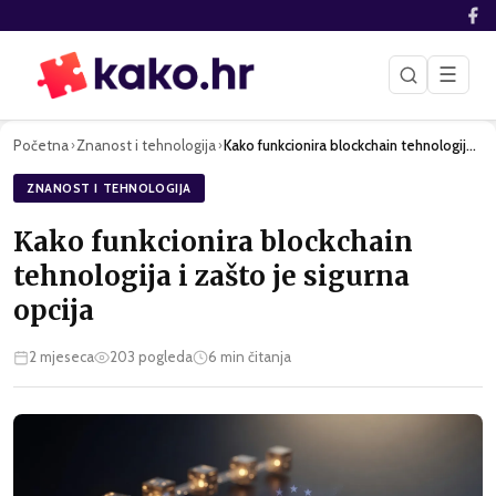
☰
Početna
Znanost i tehnologija
Kako funkcionira blockchain tehnologija i zašto je sigurna o…
›
›
ZNANOST I TEHNOLOGIJA
Kako funkcionira blockchain
tehnologija i zašto je sigurna
opcija
2 mjeseca
203
pogleda
6
min čitanja