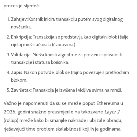
proces je sljedeći:
Zahtjev:
Korisnik inicira transakciju putem svog digitalnog
novčanika.
Enkripcija:
Transakcija se predstavlja kao digitalni blok i šalje
cijeloj mreži računala (čvorovima).
Validacija:
Mreža koristi algoritme za provjeru ispravnosti
transakcije i statusa korisnika.
Zapis:
Nakon potvrde, blok se trajno povezuje s prethodnim
blokom.
Završetak:
Transakcija je izvršena i vidljiva svima na mreži.
Važno je napomenuti da su se mreže poput Ethereuma u
2026. godini snažno preusmjerile na takozvane
Layer 2
(rollup) mreže kako bi smanjile naknade i ubrzale obradu,
rješavajući time problem skalabilnosti koji ih je godinama