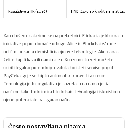
Regulativa u HR (2026)
HNB, Zakon o kreditnim instituci
Kao društvo, nalazimo se na prekretnici. Edukacija je ključna, a
inicijative poput domaće udruge 'Alice in Blockchains' rade
odličan posao u demistificiranju ove tehnologije. Ako danas
želite kupiti kavu ili namirnice u Konzumu, to već možete
učiniti legalno putem kriptovaluta koristeći servise poput
PayCeka, gdje se kripto automatski konvertira u eure.
Tehnologija je tu, regulativa je sazrela, a na nama je da
naučimo kako funkcionira blockchain tehnologija i iskoristimo
njene potencijale na siguran način.
Često postavljana pitanja