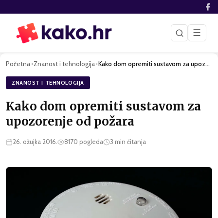
☰
Početna
Znanost i tehnologija
Kako dom opremiti sustavom za upozorenje od požara
›
›
ZNANOST I TEHNOLOGIJA
Kako dom opremiti sustavom za
upozorenje od požara
26. ožujka 2016.
8170
pogleda
3
min čitanja