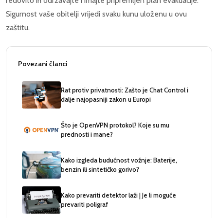
redovito ih održavajte i imajte pripremljen plan evakuacije.
Sigurnost vaše obitelji vrijedi svaku kunu uloženu u ovu
zaštitu.
Povezani članci
Rat protiv privatnosti: Zašto je Chat Control i
dalje najopasniji zakon u Europi
Što je OpenVPN protokol? Koje su mu
prednosti i mane?
Kako izgleda budućnost vožnje: Baterije,
benzin ili sintetičko gorivo?
Kako prevariti detektor laži | Je li moguće
prevariti poligraf