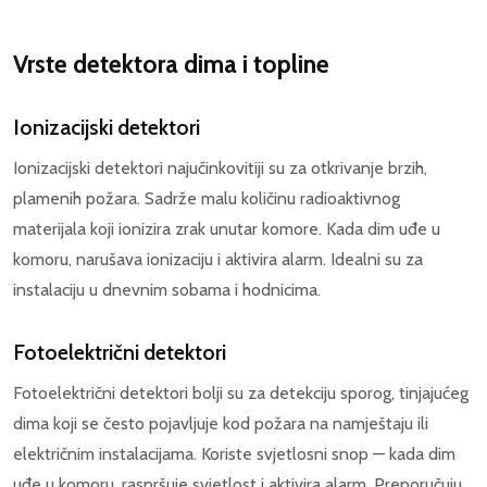
Vrste detektora dima i topline
Ionizacijski detektori
Ionizacijski detektori najučinkovitiji su za otkrivanje brzih,
plamenih požara. Sadrže malu količinu radioaktivnog
materijala koji ionizira zrak unutar komore. Kada dim uđe u
komoru, narušava ionizaciju i aktivira alarm. Idealni su za
instalaciju u dnevnim sobama i hodnicima.
Fotoelektrični detektori
Fotoelektrični detektori bolji su za detekciju sporog, tinjajućeg
dima koji se često pojavljuje kod požara na namještaju ili
električnim instalacijama. Koriste svjetlosni snop — kada dim
uđe u komoru, raspršuje svjetlost i aktivira alarm. Preporučuju