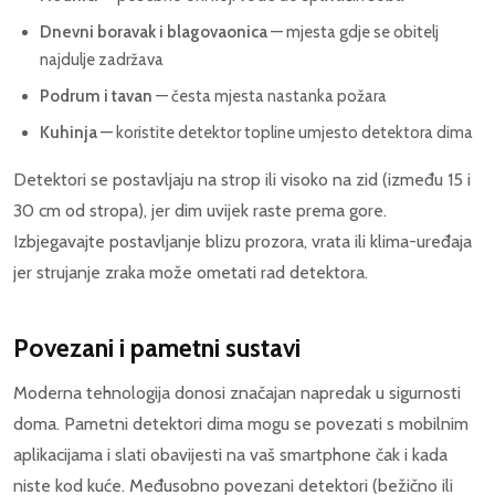
Dnevni boravak i blagovaonica
— mjesta gdje se obitelj
najdulje zadržava
Podrum i tavan
— česta mjesta nastanka požara
Kuhinja
— koristite detektor topline umjesto detektora dima
Detektori se postavljaju na strop ili visoko na zid (između 15 i
30 cm od stropa), jer dim uvijek raste prema gore.
Izbjegavajte postavljanje blizu prozora, vrata ili klima-uređaja
jer strujanje zraka može ometati rad detektora.
Povezani i pametni sustavi
Moderna tehnologija donosi značajan napredak u sigurnosti
doma. Pametni detektori dima mogu se povezati s mobilnim
aplikacijama i slati obavijesti na vaš smartphone čak i kada
niste kod kuće. Međusobno povezani detektori (bežično ili