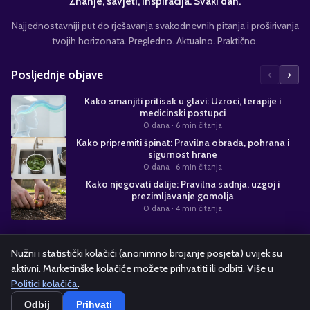
Znanje, savjeti, inspiracija. Svaki dan.
Najjednostavniji put do rješavanja svakodnevnih pitanja i proširivanja
tvojih horizonata. Pregledno. Aktualno. Praktično.
‹
›
Posljednje objave
Kako smanjiti pritisak u glavi: Uzroci, terapije i
medicinski postupci
0 dana
· 6 min čitanja
Kako pripremiti špinat: Pravilna obrada, pohrana i
sigurnost hrane
0 dana
· 6 min čitanja
Kako njegovati dalije: Pravilna sadnja, uzgoj i
prezimljavanje gomolja
0 dana
· 4 min čitanja
Suradnja s nama
Nužni i statistički kolačići (anonimno brojanje posjeta) uvijek su
aktivni. Marketinške kolačiće možete prihvatiti ili odbiti. Više u
Alati i kalkulatori
Oglašavanje
Politika kolačića
Pravila privatnosti
Politici kolačića
.
Odbij
Prihvati