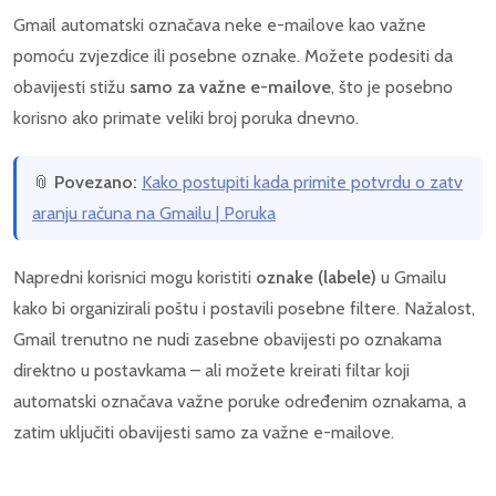
Gmail automatski označava neke e-mailove kao važne
pomoću zvjezdice ili posebne oznake. Možete podesiti da
obavijesti stižu
samo za važne e-mailove
, što je posebno
korisno ako primate veliki broj poruka dnevno.
📎
Povezano:
Kako postupiti kada primite potvrdu o zatv
aranju računa na Gmailu | Poruka
Napredni korisnici mogu koristiti
oznake (labele)
u Gmailu
kako bi organizirali poštu i postavili posebne filtere. Nažalost,
Gmail trenutno ne nudi zasebne obavijesti po oznakama
direktno u postavkama – ali možete kreirati filtar koji
automatski označava važne poruke određenim oznakama, a
zatim uključiti obavijesti samo za važne e-mailove.