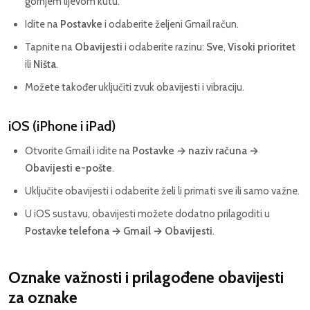
gornjem lijevom kutu.
Idite na
Postavke
i odaberite željeni Gmail račun.
Tapnite na
Obavijesti
i odaberite razinu:
Sve
,
Visoki prioritet
ili
Ništa
.
Možete također uključiti zvuk obavijesti i vibraciju.
iOS (iPhone i iPad)
Otvorite Gmail i idite na
Postavke → naziv računa →
Obavijesti e-pošte
.
Uključite obavijesti i odaberite želi li primati sve ili samo važne.
U iOS sustavu, obavijesti možete dodatno prilagoditi u
Postavke telefona → Gmail → Obavijesti
.
Oznake važnosti i prilagođene obavijesti
za oznake