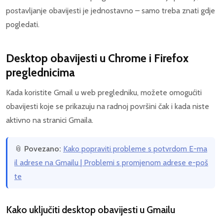
postavljanje obavijesti je jednostavno – samo treba znati gdje
pogledati.
Desktop obavijesti u Chrome i Firefox
preglednicima
Kada koristite Gmail u web pregledniku, možete omogućiti
obavijesti koje se prikazuju na radnoj površini čak i kada niste
aktivno na stranici Gmaila.
📎
Povezano:
Kako popraviti probleme s potvrdom E-ma
il adrese na Gmailu | Problemi s promjenom adrese e-poš
te
Kako uključiti desktop obavijesti u Gmailu