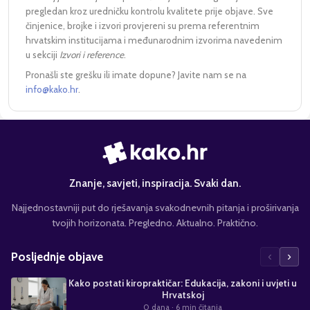
pregledan kroz uredničku kontrolu kvalitete prije objave. Sve
činjenice, brojke i izvori provjereni su prema referentnim
hrvatskim institucijama i međunarodnim izvorima navedenim
u sekciji
Izvori i reference
.
Pronašli ste grešku ili imate dopune? Javite nam se na
info@kako.hr
.
Znanje, savjeti, inspiracija. Svaki dan.
Najjednostavniji put do rješavanja svakodnevnih pitanja i proširivanja
tvojih horizonata. Pregledno. Aktualno. Praktično.
‹
›
Posljednje objave
Kako postati kiropraktičar: Edukacija, zakoni i uvjeti u
Hrvatskoj
0 dana
· 6 min čitanja