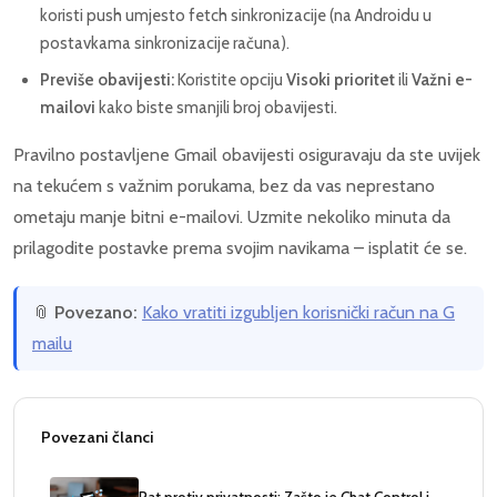
koristi push umjesto fetch sinkronizacije (na Androidu u
postavkama sinkronizacije računa).
Previše obavijesti:
Koristite opciju
Visoki prioritet
ili
Važni e-
mailovi
kako biste smanjili broj obavijesti.
Pravilno postavljene Gmail obavijesti osiguravaju da ste uvijek
na tekućem s važnim porukama, bez da vas neprestano
ometaju manje bitni e-mailovi. Uzmite nekoliko minuta da
prilagodite postavke prema svojim navikama – isplatit će se.
📎
Povezano:
Kako vratiti izgubljen korisnički račun na G
mailu
Povezani članci
Rat protiv privatnosti: Zašto je Chat Control i