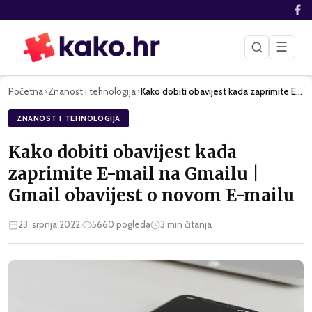
☰
Početna
Znanost i tehnologija
Kako dobiti obavijest kada zaprimite E-mail na Gmailu | Gmai…
›
›
ZNANOST I TEHNOLOGIJA
Kako dobiti obavijest kada
zaprimite E-mail na Gmailu |
Gmail obavijest o novom E-mailu
23. srpnja 2022.
5660
pogleda
3
min čitanja