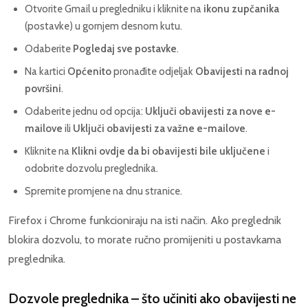
Otvorite Gmail u pregledniku i kliknite na
ikonu zupčanika
(postavke) u gornjem desnom kutu.
Odaberite
Pogledaj sve postavke
.
Na kartici
Općenito
pronađite odjeljak
Obavijesti na radnoj
površini
.
Odaberite jednu od opcija:
Uključi obavijesti za nove e-
mailove
ili
Uključi obavijesti za važne e-mailove
.
Kliknite na
Klikni ovdje da bi obavijesti bile uključene
i
odobrite dozvolu preglednika.
Spremite promjene na dnu stranice.
Firefox i Chrome funkcioniraju na isti način. Ako preglednik
blokira dozvolu, to morate ručno promijeniti u postavkama
preglednika.
Dozvole preglednika – što učiniti ako obavijesti ne