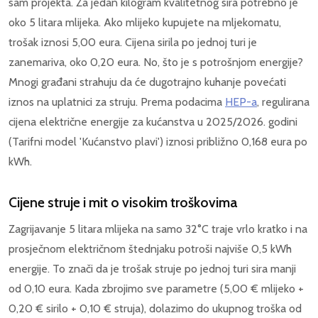
sam projekta. Za jedan kilogram kvalitetnog sira potrebno je
oko 5 litara mlijeka. Ako mlijeko kupujete na mljekomatu,
trošak iznosi 5,00 eura. Cijena sirila po jednoj turi je
zanemariva, oko 0,20 eura. No, što je s potrošnjom energije?
Mnogi građani strahuju da će dugotrajno kuhanje povećati
iznos na uplatnici za struju. Prema podacima
HEP-a
, regulirana
cijena električne energije za kućanstva u 2025/2026. godini
(Tarifni model 'Kućanstvo plavi') iznosi približno 0,168 eura po
kWh.
Cijene struje i mit o visokim troškovima
Zagrijavanje 5 litara mlijeka na samo 32°C traje vrlo kratko i na
prosječnom električnom štednjaku potroši najviše 0,5 kWh
energije. To znači da je trošak struje po jednoj turi sira manji
od 0,10 eura. Kada zbrojimo sve parametre (5,00 € mlijeko +
0,20 € sirilo + 0,10 € struja), dolazimo do ukupnog troška od