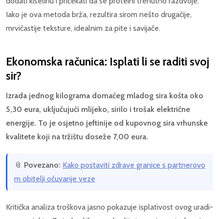
dodati kiselinu i pričekati da se proteini trenutno razdvoje.
Iako je ova metoda brža, rezultira sirom nešto drugačije,
mrvičastije teksture, idealnim za pite i savijače.
Ekonomska računica: Isplati li se raditi svoj
sir?
Izrada jednog kilograma domaćeg mladog sira košta oko
5,30 eura, uključujući mlijeko, sirilo i trošak električne
energije. To je osjetno jeftinije od kupovnog sira vrhunske
kvalitete koji na tržištu doseže 7,00 eura.
📎
Povezano:
Kako postaviti zdrave granice s partnerovo
m obitelji očuvanje veze
Kritička analiza troškova jasno pokazuje isplativost ovog uradi-