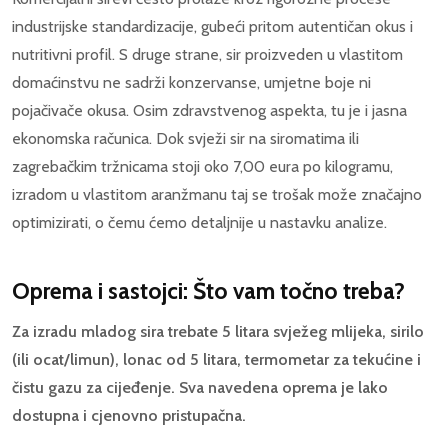
industrijske standardizacije, gubeći pritom autentičan okus i
nutritivni profil. S druge strane, sir proizveden u vlastitom
domaćinstvu ne sadrži konzervanse, umjetne boje ni
pojačivače okusa. Osim zdravstvenog aspekta, tu je i jasna
ekonomska računica. Dok svježi sir na siromatima ili
zagrebačkim tržnicama stoji oko 7,00 eura po kilogramu,
izradom u vlastitom aranžmanu taj se trošak može značajno
optimizirati, o čemu ćemo detaljnije u nastavku analize.
Oprema i sastojci: Što vam točno treba?
Za izradu mladog sira trebate 5 litara svježeg mlijeka, sirilo
(ili ocat/limun), lonac od 5 litara, termometar za tekućine i
čistu gazu za cijeđenje. Sva navedena oprema je lako
dostupna i cjenovno pristupačna.