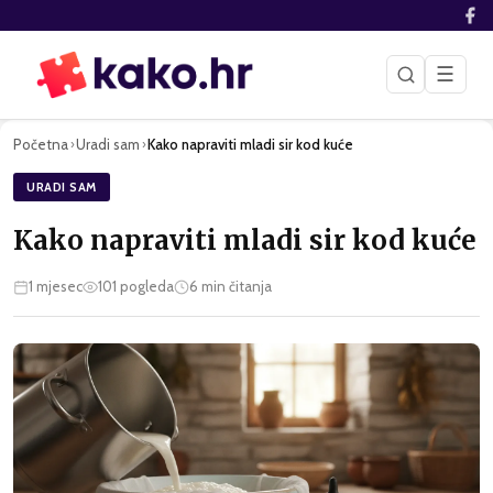
☰
Početna
Uradi sam
Kako napraviti mladi sir kod kuće
›
›
URADI SAM
Kako napraviti mladi sir kod kuće
1 mjesec
101
pogleda
6
min čitanja