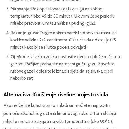
Mirovanje:
Poklopite lonac i ostavite ga na sobnoj
temperaturi oko 45 do 60 minuta. U ovom će se periodu
mlijeko pretvoriti u masu nalik na puding (gruš).
Rezanje gruša:
Dugim nožem narežite dobivenu masu na
kockice veličine 2x2 centimetra. Ostavite da odstoji još 15
minuta kako bi se sirutka počela odvajati.
Cijeđenje:
U veliku zdjelu postavite cjedilo obloženo čistom
gazom. Pažljivo prebacite narezani gruš u gazu. Zavežite
rubove gaze i objesite je iznad zdjele da se sirutka cijedi
nekoliko sati.
Alternativa: Korištenje kiseline umjesto sirila
Ako ne želite koristiti sirilo, mladi sir možete napraviti i
pomoću alkoholnog octa ili limunovog soka. U tom slučaju
mlijeko morate zagrijati na višu temperaturu (oko 90°C),