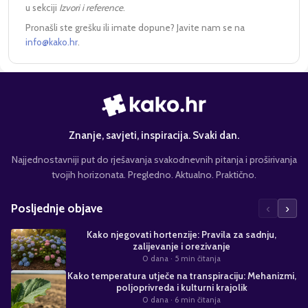
u sekciji
Izvori i reference
.
Pronašli ste grešku ili imate dopune? Javite nam se na
info@kako.hr
.
Znanje, savjeti, inspiracija. Svaki dan.
Najjednostavniji put do rješavanja svakodnevnih pitanja i proširivanja
tvojih horizonata. Pregledno. Aktualno. Praktično.
‹
›
Posljednje objave
Kako njegovati hortenzije: Pravila za sadnju,
zalijevanje i orezivanje
0 dana
· 5 min čitanja
Kako temperatura utječe na transpiraciju: Mehanizmi,
poljoprivreda i kulturni krajolik
0 dana
· 6 min čitanja