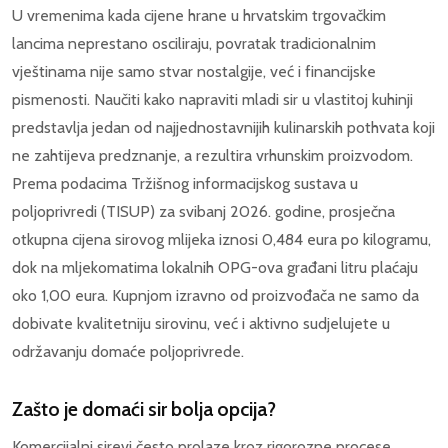
U vremenima kada cijene hrane u hrvatskim trgovačkim
lancima neprestano osciliraju, povratak tradicionalnim
vještinama nije samo stvar nostalgije, već i financijske
pismenosti. Naučiti kako napraviti mladi sir u vlastitoj kuhinji
predstavlja jedan od najjednostavnijih kulinarskih pothvata koji
ne zahtijeva predznanje, a rezultira vrhunskim proizvodom.
Prema podacima Tržišnog informacijskog sustava u
poljoprivredi (TISUP) za svibanj 2026. godine, prosječna
otkupna cijena sirovog mlijeka iznosi 0,484 eura po kilogramu,
dok na mljekomatima lokalnih OPG-ova građani litru plaćaju
oko 1,00 eura. Kupnjom izravno od proizvođača ne samo da
dobivate kvalitetniju sirovinu, već i aktivno sudjelujete u
održavanju domaće poljoprivrede.
Zašto je domaći sir bolja opcija?
Komercijalni sirevi često prolaze kroz rigorozne procese