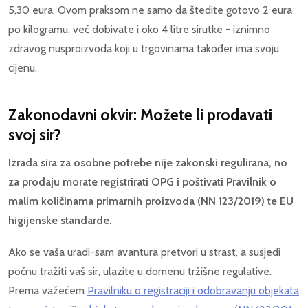
5,30 eura. Ovom praksom ne samo da štedite gotovo 2 eura
po kilogramu, već dobivate i oko 4 litre sirutke - iznimno
zdravog nusproizvoda koji u trgovinama također ima svoju
cijenu.
Zakonodavni okvir: Možete li prodavati
svoj sir?
Izrada sira za osobne potrebe nije zakonski regulirana, no
za prodaju morate registrirati OPG i poštivati Pravilnik o
malim količinama primarnih proizvoda (NN 123/2019) te EU
higijenske standarde.
Ako se vaša uradi-sam avantura pretvori u strast, a susjedi
počnu tražiti vaš sir, ulazite u domenu tržišne regulative.
Prema važećem
Pravilniku o registraciji i odobravanju objekata