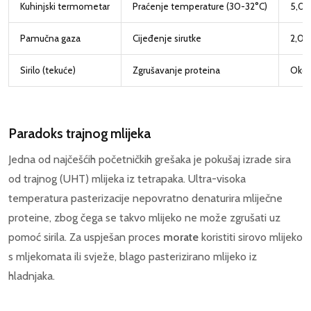
Kuhinjski termometar
Praćenje temperature (30-32°C)
5,00
Pamučna gaza
Cijeđenje sirutke
2,00
Sirilo (tekuće)
Zgrušavanje proteina
Oko 3
Paradoks trajnog mlijeka
Jedna od najčešćih početničkih grešaka je pokušaj izrade sira
od trajnog (UHT) mlijeka iz tetrapaka. Ultra-visoka
temperatura pasterizacije nepovratno denaturira mliječne
proteine, zbog čega se takvo mlijeko ne može zgrušati uz
pomoć sirila. Za uspješan proces
morate
koristiti sirovo mlijeko
s mljekomata ili svježe, blago pasterizirano mlijeko iz
hladnjaka.