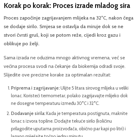
Korak po korak: Proces izrade mladog sira
Proces započinje zagrijavanjem mlijeka na 32°C, nakon čega
se dodaje sirilo. Smjesa se ostavlja da miruje dok se ne
stvori čvrsti gruš, koji se potom reže, cijedi kroz gazu i
oblikuje po želji.
Sama izrada ne oduzima mnogo aktivnog vremena, već se
većina procesa svodi na čekanje da biokemija odradi svoje.
Slijedite ove precizne korake za optimalan rezultat:
Priprema i zagrijavanje:
Ulijte 5 litara sirovog mlijeka u veliki
lonac. Koristeći termometar, polako zagrijavajte mlijeko dok
ne dosegne temperaturu između 30°C i 32°C.
Dodavanje sirila:
Kada je temperatura postignuta, maknite
lonac s izvora topline. Dodajte tekuće sirilo (količinu
prilagodite uputama proizvođača, obično par kapi po litri) i
lagano miješajte točno jednu minutu.