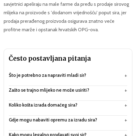
savjetnici apeliraju na male farme da pređu s prodaje sirovog
mlijeka na proizvode s 'dodanom vrijednošću' poput sira, jer
prodaja prerađenog proizvoda osigurava znatno veće
profitne marže i opstanak hrvatskih OPG-ova.
Često postavljana pitanja
+
Što je potrebno za napraviti mladi sir?
+
Zašto se trajno mlijeko ne može usiriti?
+
Koliko košta izrada domaćeg sira?
+
Gdje mogu nabaviti opremu za izradu sira?
+
Kako mogu legalno prodavati svoj sir?