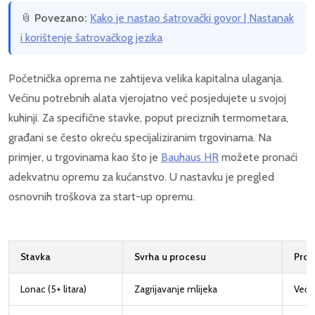
📎
Povezano:
Kako je nastao šatrovački govor | Nastanak
i korištenje šatrovačkog jezika
Početnička oprema ne zahtijeva velika kapitalna ulaganja.
Većinu potrebnih alata vjerojatno već posjedujete u svojoj
kuhinji. Za specifične stavke, poput preciznih termometara,
građani se često okreću specijaliziranim trgovinama. Na
primjer, u trgovinama kao što je
Bauhaus HR
možete pronaći
adekvatnu opremu za kućanstvo. U nastavku je pregled
osnovnih troškova za start-up opremu.
Stavka
Svrha u procesu
Pros
Lonac (5+ litara)
Zagrijavanje mlijeka
Već 