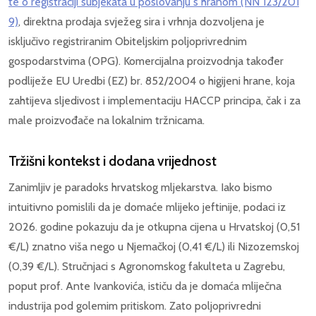
te o registraciji subjekata u poslovanju s hranom (NN 123/201
9)
, direktna prodaja svježeg sira i vrhnja dozvoljena je
isključivo registriranim Obiteljskim poljoprivrednim
gospodarstvima (OPG). Komercijalna proizvodnja također
podliježe EU Uredbi (EZ) br. 852/2004 o higijeni hrane, koja
zahtijeva sljedivost i implementaciju HACCP principa, čak i za
male proizvođače na lokalnim tržnicama.
Tržišni kontekst i dodana vrijednost
Zanimljiv je paradoks hrvatskog mljekarstva. Iako bismo
intuitivno pomislili da je domaće mlijeko jeftinije, podaci iz
2026. godine pokazuju da je otkupna cijena u Hrvatskoj (0,51
€/L) znatno viša nego u Njemačkoj (0,41 €/L) ili Nizozemskoj
(0,39 €/L). Stručnjaci s Agronomskog fakulteta u Zagrebu,
poput prof. Ante Ivankovića, ističu da je domaća mliječna
industrija pod golemim pritiskom. Zato poljoprivredni