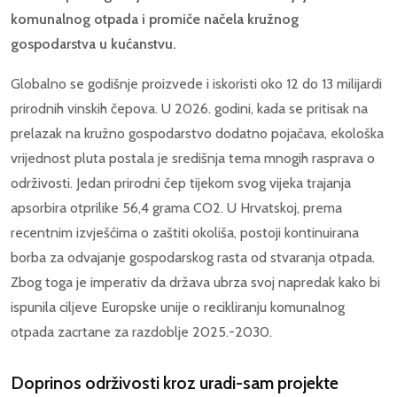
komunalnog otpada i promiče načela kružnog
gospodarstva u kućanstvu.
Globalno se godišnje proizvede i iskoristi oko 12 do 13 milijardi
prirodnih vinskih čepova. U 2026. godini, kada se pritisak na
prelazak na kružno gospodarstvo dodatno pojačava, ekološka
vrijednost pluta postala je središnja tema mnogih rasprava o
održivosti. Jedan prirodni čep tijekom svog vijeka trajanja
apsorbira otprilike 56,4 grama CO2. U Hrvatskoj, prema
recentnim izvješćima o zaštiti okoliša, postoji kontinuirana
borba za odvajanje gospodarskog rasta od stvaranja otpada.
Zbog toga je imperativ da država ubrza svoj napredak kako bi
ispunila ciljeve Europske unije o recikliranju komunalnog
otpada zacrtane za razdoblje 2025.-2030.
Doprinos održivosti kroz uradi-sam projekte