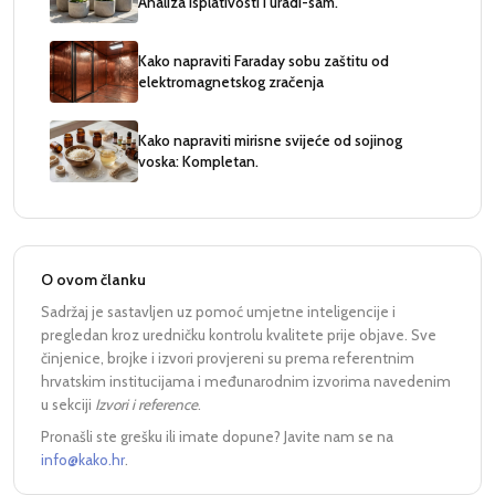
Analiza isplativosti i uradi-sam.
Kako napraviti Faraday sobu zaštitu od
elektromagnetskog zračenja
Kako napraviti mirisne svijeće od sojinog
voska: Kompletan.
O ovom članku
Sadržaj je sastavljen uz pomoć umjetne inteligencije i
pregledan kroz uredničku kontrolu kvalitete prije objave. Sve
činjenice, brojke i izvori provjereni su prema referentnim
hrvatskim institucijama i međunarodnim izvorima navedenim
u sekciji
Izvori i reference
.
Pronašli ste grešku ili imate dopune? Javite nam se na
info@kako.hr
.