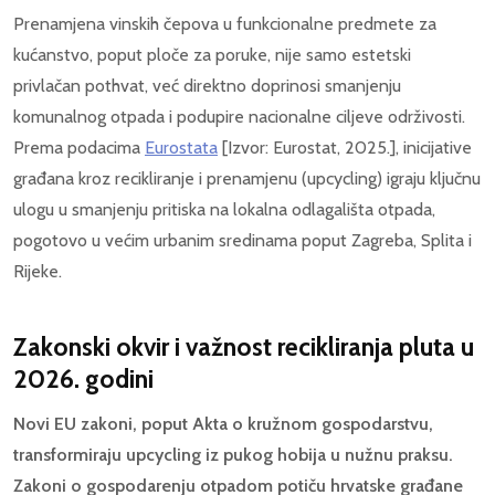
Prenamjena vinskih čepova u funkcionalne predmete za
kućanstvo, poput ploče za poruke, nije samo estetski
privlačan pothvat, već direktno doprinosi smanjenju
komunalnog otpada i podupire nacionalne ciljeve održivosti.
Prema podacima
Eurostata
[Izvor: Eurostat, 2025.], inicijative
građana kroz recikliranje i prenamjenu (upcycling) igraju ključnu
ulogu u smanjenju pritiska na lokalna odlagališta otpada,
pogotovo u većim urbanim sredinama poput Zagreba, Splita i
Rijeke.
Zakonski okvir i važnost recikliranja pluta u
2026. godini
Novi EU zakoni, poput Akta o kružnom gospodarstvu,
transformiraju upcycling iz pukog hobija u nužnu praksu.
Zakoni o gospodarenju otpadom potiču hrvatske građane