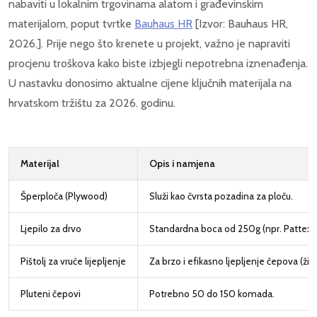
nabaviti u lokalnim trgovinama alatom i građevinskim
materijalom, poput tvrtke
Bauhaus HR
[Izvor: Bauhaus HR,
2026.]. Prije nego što krenete u projekt, važno je napraviti
procjenu troškova kako biste izbjegli nepotrebna iznenađenja.
U nastavku donosimo aktualne cijene ključnih materijala na
hrvatskom tržištu za 2026. godinu.
Materijal
Opis i namjena
Šperploča (Plywood)
Služi kao čvrsta pozadina za ploču.
Ljepilo za drvo
Standardna boca od 250g (npr. Pattex 
Pištolj za vruće lijepljenje
Za brzo i efikasno ljepljenje čepova (žičani
Pluteni čepovi
Potrebno 50 do 150 komada.