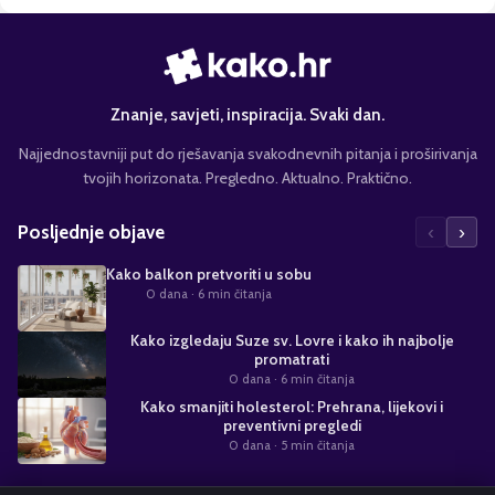
Znanje, savjeti, inspiracija. Svaki dan.
Najjednostavniji put do rješavanja svakodnevnih pitanja i proširivanja
tvojih horizonata. Pregledno. Aktualno. Praktično.
‹
›
Posljednje objave
Kako balkon pretvoriti u sobu
0 dana
· 6 min čitanja
Kako izgledaju Suze sv. Lovre i kako ih najbolje
promatrati
0 dana
· 6 min čitanja
Kako smanjiti holesterol: Prehrana, lijekovi i
preventivni pregledi
0 dana
· 5 min čitanja