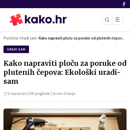
☰
Početna
Uradi sam
Kako napraviti ploču za poruke od plutenih čepova: Ekološki …
›
›
URADI SAM
Kako napraviti ploču za poruke od
plutenih čepova: Ekološki uradi-
sam
2 mjeseca
241
pogleda
6
min čitanja