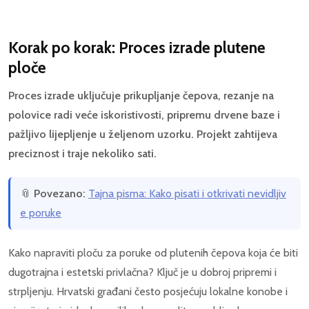
Korak po korak: Proces izrade plutene
ploče
Proces izrade uključuje prikupljanje čepova, rezanje na
polovice radi veće iskoristivosti, pripremu drvene baze i
pažljivo lijepljenje u željenom uzorku. Projekt zahtijeva
preciznost i traje nekoliko sati.
📎
Povezano:
Tajna pisma: Kako pisati i otkrivati nevidljiv
e poruke
Kako napraviti ploču za poruke od plutenih čepova koja će biti
dugotrajna i estetski privlačna? Ključ je u dobroj pripremi i
strpljenju. Hrvatski građani često posjećuju lokalne konobe i