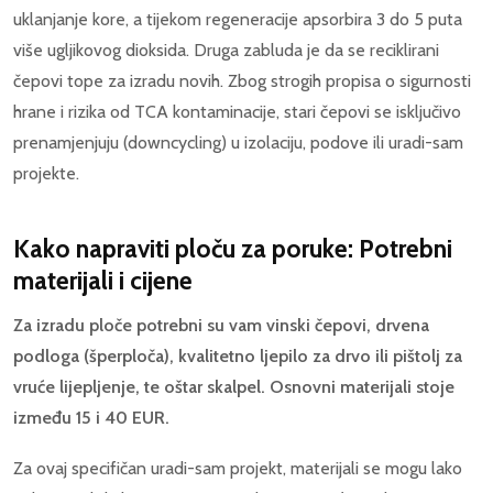
uklanjanje kore, a tijekom regeneracije apsorbira 3 do 5 puta
više ugljikovog dioksida. Druga zabluda je da se reciklirani
čepovi tope za izradu novih. Zbog strogih propisa o sigurnosti
hrane i rizika od TCA kontaminacije, stari čepovi se isključivo
prenamjenjuju (downcycling) u izolaciju, podove ili uradi-sam
projekte.
Kako napraviti ploču za poruke: Potrebni
materijali i cijene
Za izradu ploče potrebni su vam vinski čepovi, drvena
podloga (šperploča), kvalitetno ljepilo za drvo ili pištolj za
vruće lijepljenje, te oštar skalpel. Osnovni materijali stoje
između 15 i 40 EUR.
Za ovaj specifičan uradi-sam projekt, materijali se mogu lako