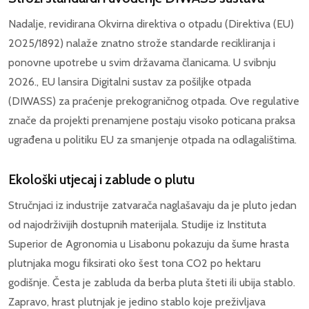
Nadalje, revidirana Okvirna direktiva o otpadu (Direktiva (EU)
2025/1892) nalaže znatno strože standarde recikliranja i
ponovne upotrebe u svim državama članicama. U svibnju
2026., EU lansira Digitalni sustav za pošiljke otpada
(DIWASS) za praćenje prekograničnog otpada. Ove regulative
znače da projekti prenamjene postaju visoko poticana praksa
ugrađena u politiku EU za smanjenje otpada na odlagalištima.
Ekološki utjecaj i zablude o plutu
Stručnjaci iz industrije zatvarača naglašavaju da je pluto jedan
od najodrživijih dostupnih materijala. Studije iz Instituta
Superior de Agronomia u Lisabonu pokazuju da šume hrasta
plutnjaka mogu fiksirati oko šest tona CO2 po hektaru
godišnje. Česta je zabluda da berba pluta šteti ili ubija stablo.
Zapravo, hrast plutnjak je jedino stablo koje preživljava