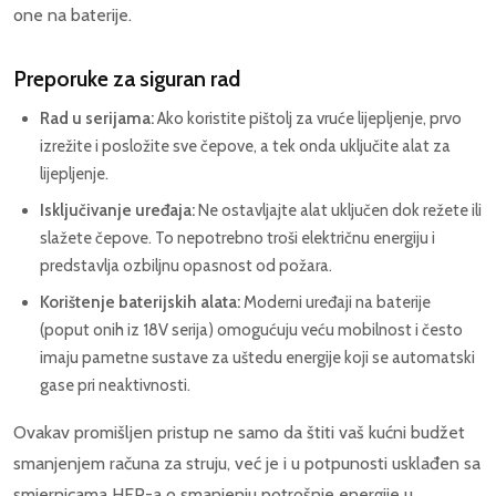
one na baterije.
Preporuke za siguran rad
Rad u serijama:
Ako koristite pištolj za vruće lijepljenje, prvo
izrežite i posložite sve čepove, a tek onda uključite alat za
lijepljenje.
Isključivanje uređaja:
Ne ostavljajte alat uključen dok režete ili
slažete čepove. To nepotrebno troši električnu energiju i
predstavlja ozbiljnu opasnost od požara.
Korištenje baterijskih alata:
Moderni uređaji na baterije
(poput onih iz 18V serija) omogućuju veću mobilnost i često
imaju pametne sustave za uštedu energije koji se automatski
gase pri neaktivnosti.
Ovakav promišljen pristup ne samo da štiti vaš kućni budžet
smanjenjem računa za struju, već je i u potpunosti usklađen sa
smjernicama HEP-a o smanjenju potrošnje energije u