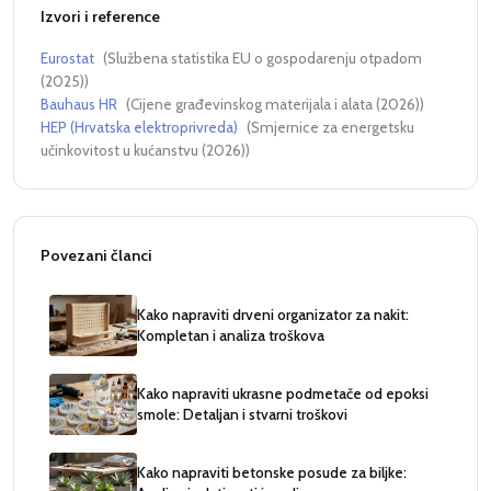
Izvori i reference
Eurostat
(
Službena statistika EU o gospodarenju otpadom
(2025)
)
Bauhaus HR
(
Cijene građevinskog materijala i alata (2026)
)
HEP (Hrvatska elektroprivreda)
(
Smjernice za energetsku
učinkovitost u kućanstvu (2026)
)
Povezani članci
Kako napraviti drveni organizator za nakit:
Kompletan i analiza troškova
Kako napraviti ukrasne podmetače od epoksi
smole: Detaljan i stvarni troškovi
Kako napraviti betonske posude za biljke: