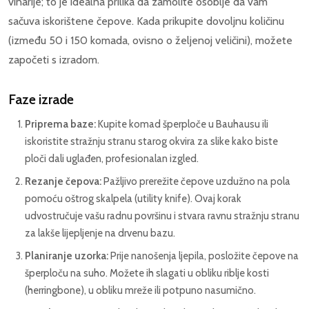
vinarije; to je idealna prilika da zamolite osoblje da vam
sačuva iskorištene čepove. Kada prikupite dovoljnu količinu
(između 50 i 150 komada, ovisno o željenoj veličini), možete
započeti s izradom.
Faze izrade
Priprema baze:
Kupite komad šperploče u Bauhausu ili
iskoristite stražnju stranu starog okvira za slike kako biste
ploči dali uglađen, profesionalan izgled.
Rezanje čepova:
Pažljivo prerežite čepove uzdužno na pola
pomoću oštrog skalpela (utility knife). Ovaj korak
udvostručuje vašu radnu površinu i stvara ravnu stražnju stranu
za lakše lijepljenje na drvenu bazu.
Planiranje uzorka:
Prije nanošenja ljepila, posložite čepove na
šperploču na suho. Možete ih slagati u obliku riblje kosti
(herringbone), u obliku mreže ili potpuno nasumično.