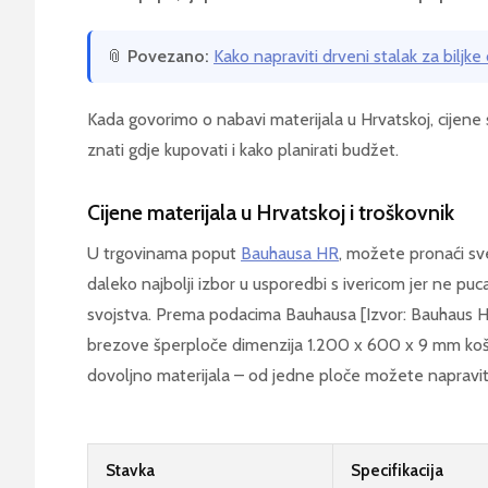
📎
Povezano:
Kako napraviti drveni stalak za biljke
Kada govorimo o nabavi materijala u Hrvatskoj, cijene s
znati gdje kupovati i kako planirati budžet.
Cijene materijala u Hrvatskoj i troškovnik
U trgovinama poput
Bauhausa HR
, možete pronaći sv
daleko najbolji izbor u usporedbi s ivericom jer ne puca 
svojstva. Prema podacima Bauhausa [Izvor: Bauhaus HR
brezove šperploče dimenzija 1.200 x 600 x 9 mm košt
dovoljno materijala – od jedne ploče možete napraviti 
Stavka
Specifikacija