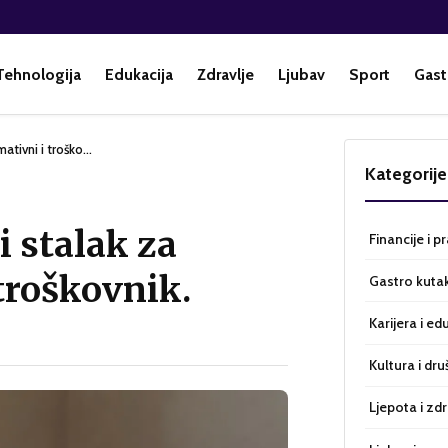
Tehnologija
Edukacija
Zdravlje
Ljubav
Sport
Gast
mativni i troško…
Kategorije
i stalak za
Financije i p
 troškovnik.
Gastro kuta
Karijera i ed
Kultura i dru
Ljepota i zdr