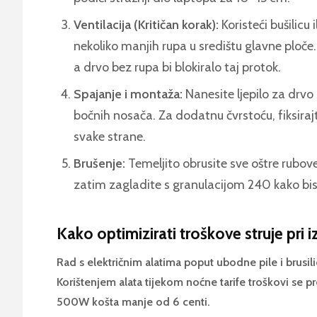
Ventilacija (Kritičan korak):
Koristeći bušilicu i
nekoliko manjih rupa u središtu glavne ploče
a drvo bez rupa bi blokiralo taj protok.
Spajanje i montaža:
Nanesite ljepilo za drvo
bočnih nosača. Za dodatnu čvrstoću, fiksiraj
svake strane.
Brušenje:
Temeljito obrusite sve oštre rubov
zatim zagladite s granulacijom 240 kako biste
Kako optimizirati troškove struje pri i
Rad s električnim alatima poput ubodne pile i brusili
Korištenjem alata tijekom noćne tarife troškovi se p
500W košta manje od 6 centi.