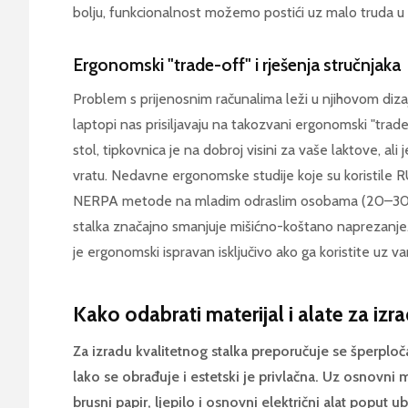
bolju, funkcionalnost možemo postići uz malo truda u vl
Ergonomski "trade-off" i rješenja stručnjaka
Problem s prijenosnim računalima leži u njihovom diza
laptopi nas prisiljavaju na takozvani ergonomski "trad
stol, tipkovnica je na dobroj visini za vaše laktove, ali
vratu. Nedavne ergonomske studije koje su koristile
NERPA metode na mladim odraslim osobama (20–30 g
stalka značajno smanjuje mišićno-koštano naprezanje. I
je ergonomski ispravan isključivo ako ga koristite uz va
Kako odabrati materijal i alate za iz
Za izradu kvalitetnog stalka preporučuje se šperploč
lako se obrađuje i estetski je privlačna. Uz osnovni ma
brusni papir, ljepilo i osnovni električni alat poput u