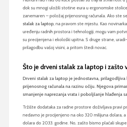
dok su mnogi uložili stotine eura u ergonomske stolic
zanemaren – položaj prijenosnog računala. Ako ste se
stalak za laptop
, na pravom ste mjestu. Kao novinarka
uređenju radnih prostora i tehnologiji, mogu vam potvrd
su precijenjena i ekološki upitna. S druge strane, ur
prilagodbu vašoj visini, a pritom štedi novac.
Što je drveni stalak za laptop i zašto
Drveni stalak za laptop je jednostavna, prilagodljiva
prijenosnog računala na razinu očiju. Njegova primarn
smanjenje naprezanja vrata i poboljšanje hlađenja s
Tržište dodataka za radne prostore doživljava pravi p
nedavno je procijenjeno na oko 320 milijuna dolara, a 
dolara do 2033. godine. No, zašto bismo plaćali skupe