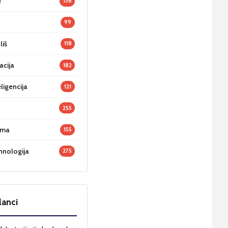
e
136
99
liš
118
acija
182
ligencija
121
255
oma
155
hnologija
275
lanci