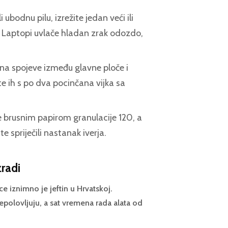
li ubodnu pilu, izrežite jedan veći ili
. Laptopi uvlače hladan zrak odozdo,
 na spojeve između glavne ploče i
te ih s po dva pocinčana vijka sa
e brusnim papirom granulacije 120, a
 spriječili nastanak iverja.
zradi
ce iznimno je jeftin u Hrvatskoj.
repolovljuju, a sat vremena rada alata od