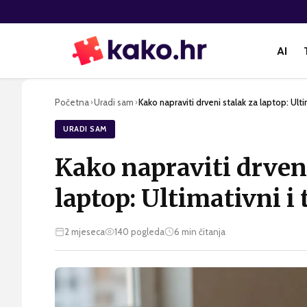
AI
Početna
Uradi sam
Kako napraviti drveni stalak za laptop: Ulti
›
›
URADI SAM
Kako napraviti drven
laptop: Ultimativni i
2 mjeseca
140
pogleda
6
min čitanja