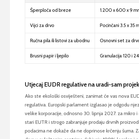
Šperploča od breze
1.200 x 600 x 9 
Vijci za drvo
Pocinčani 3.5 x 35
Ručna pila ili listovi za ubodnu
Osnovni set za drv
Brusni papir i ljepilo
Granulacija 120 i 24
Utjecaj EUDR regulative na uradi-sam proje
Ako ste ekološki osviješteni, zanimat će vas nova E
regulativa. Europski parlament izglasao je odgodu nje
velike korporacije, odnosno 30. lipnja 2027. za mikro 
stari EUTR i strogo zabranjuje prodaju drvnih proizvo
podacima ne dokaže da ne doprinose krčenju šuma. Z