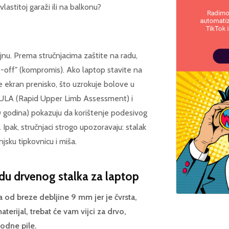
astitoj garaži ili na balkonu?
jnu. Prema stručnjacima zaštite na radu,
e-off" (kompromis). Ako laptop stavite na
 je ekran prenisko, što uzrokuje bolove u
 RULA (Rapid Upper Limb Assessment) i
odina) pokazuju da korištenje podesivog
pak, stručnjaci strogo upozoravaju: stalak
njsku tipkovnicu i miša.
radu drvenog stalka za laptop
a od breze debljine 9 mm jer je čvrsta,
terijal, trebat će vam vijci za drvo,
bodne pile.