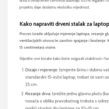
drva u ovlaštenim centrima dobivaju 100% legalan i o
projektu daje dodatnu ekološku vrijednost.
Kako napraviti drveni stalak za lapto
Proces izrade uključuje mjerenje laptopa, rezanje g
ventilacijskih otvora te završno spajanje i brušenje. 
15 centimetara visine.
Slijedite ove korake kako biste osigurali stabilnost i 
Dizajn i mjerenje:
Izmjerite širinu i dubinu v
standardni 15-inčni laptop, trebat će vam os
25 cm.
Rezanje drva:
Izrežite jednu glavnu ploču (ba
nosača u obliku pravokutnog trokuta s odreza
podići stražnji dio laptopa za 10–15 cm.