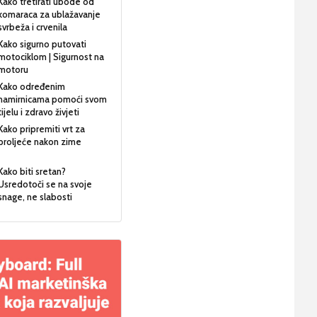
Kako tretirati ubode od
komaraca za ublažavanje
svrbeža i crvenila
Kako sigurno putovati
motociklom | Sigurnost na
motoru
Kako određenim
namirnicama pomoći svom
tijelu i zdravo živjeti
Kako pripremiti vrt za
proljeće nakon zime
Kako biti sretan?
Usredotoči se na svoje
snage, ne slabosti