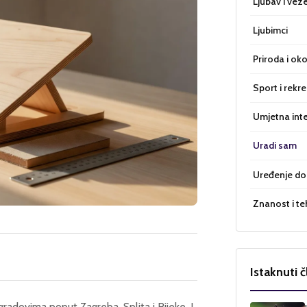
Ljubav i vez
Ljubimci
Priroda i oko
Sport i rekre
Umjetna inte
Uradi sam
Uređenje d
Znanost i te
Istaknuti č
 gradovima poput Zagreba, Splita i Rijeke. I