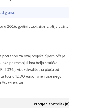
 od grana.
u u 2026. godini stabilizirane, ali je važno
e potrebno za ovaj projekt. Šperploča je
lako pri rezanju i ima bolja statička
, 2026.], visokokvalitetna ploča od
a točno 12,00 eura. To je i više nego
čak tri stalka!
Procijenjeni trošak (€)