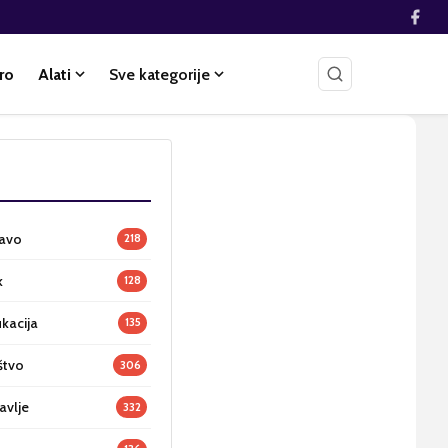
ro
Alati
Sve kategorije
ravo
218
k
128
ukacija
135
štvo
306
avlje
332