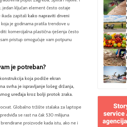
e, jedan ključan element često ostaje
 ikada zapitali
kako napraviti drveni
 koja je godinama pratila trendove u
iti: komercijalna plastična rješenja često
adi-sam pristup omogućuje vam potpunu
 vam je potreban?
 konstrukcija koja podiže ekran
a svrha je ispravljanje lošeg držanja,
amog uređaja kroz bolji protok zraka.
rocvat. Globalno tržište stalaka za laptope
predviđa se rast na čak 530 milijuna
 brendirane proizvode kada istu, ako ne i