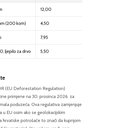
mm
12,00
 mm (200 kom)
4,50
o
7,95
0, ljepilo za drvo
5,50
kte
UDR (EU Deforestation Regulation)
zine primjene na 30. prosinca 2026. za
i mala poduzeća. Ova regulativa zamjenjuje
da u EU osim ako se geolokacijskim
a hrvatske potrošače to znači da kupnjom