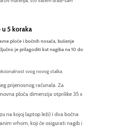
drživ materijal, što vašem uradi-sam
p u 5 koraka
lavne ploče i bočnih nosača, bušenje
Ključno je prilagoditi kut nagiba na 10 do
funkcionalnost svog novog stalka:
ašeg prijenosnog računala. Za
novna ploča dimenzija otprilike 35 x
zu na kojoj laptop leži) i dva bočna
nim vrhom, koji će osigurati nagib i