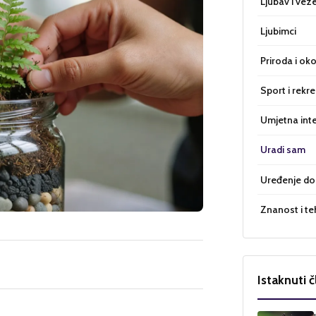
Ljubav i vez
Ljubimci
Priroda i oko
Sport i rekre
Umjetna inte
Uradi sam
Uređenje d
Znanost i te
Istaknuti č