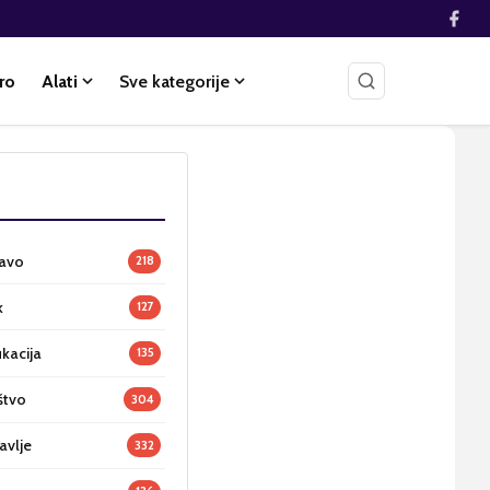
ro
Alati
Sve kategorije
ravo
218
k
127
ukacija
135
štvo
304
avlje
332