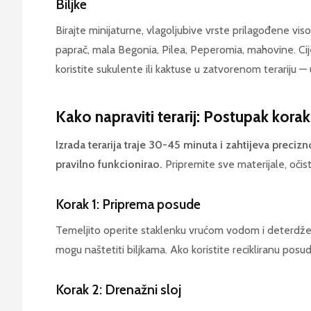
Biljke
Birajte minijaturne, vlagoljubive vrste prilagođene visok
paprač, mala Begonia, Pilea, Peperomia, mahovine. Cij
koristite sukulente ili kaktuse u zatvorenom terariju — 
Kako napraviti terarij: Postupak kora
Izrada terarija traje 30-45 minuta i zahtijeva preciz
pravilno funkcionirao.
Pripremite sve materijale, očist
Korak 1: Priprema posude
Temeljito operite staklenku vrućom vodom i deterdžen
mogu naštetiti biljkama. Ako koristite recikliranu posu
Korak 2: Drenažni sloj