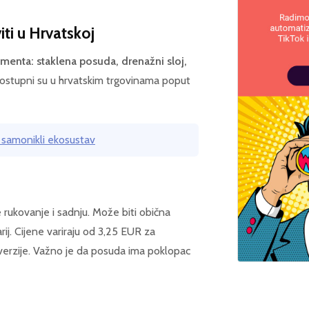
iti u Hrvatskoj
ementa: staklena posuda, drenažni sloj,
dostupni su u hrvatskim trgovinama poput
ci samonikli ekosustav
rukovanje i sadnju. Može biti obična
arij. Cijene variraju od 3,25 EUR za
erzije. Važno je da posuda ima poklopac