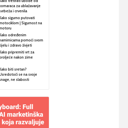
Kako tretirati ubode od
komaraca za ublažavanje
svrbeža i crvenila
Kako sigurno putovati
motociklom | Sigurnost na
motoru
Kako određenim
namirnicama pomoći svom
tijelu i zdravo živjeti
Kako pripremiti vrt za
proljeće nakon zime
Kako biti sretan?
Usredotoči se na svoje
snage, ne slabosti