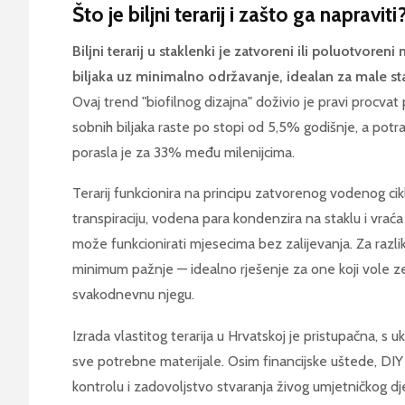
Što je biljni terarij i zašto ga napraviti
Biljni terarij u staklenki je zatvoreni ili poluotvor
biljaka uz minimalno održavanje, idealan za male s
Ovaj trend "biofilnog dizajna" doživio je pravi procvat
sobnih biljaka raste po stopi od 5,5% godišnje, a potr
porasla je za 33% među milenijcima.
Terarij funkcionira na principu zatvorenog vodenog cikl
transpiraciju, vodena para kondenzira na staklu i vraća 
može funkcionirati mjesecima bez zalijevanja. Za razliku 
minimum pažnje — idealno rješenje za one koji vole z
svakodnevnu njegu.
Izrada vlastitog terarija u Hrvatskoj je pristupačna, 
sve potrebne materijale. Osim financijske uštede, DI
kontrolu i zadovoljstvo stvaranja živog umjetničkog dje