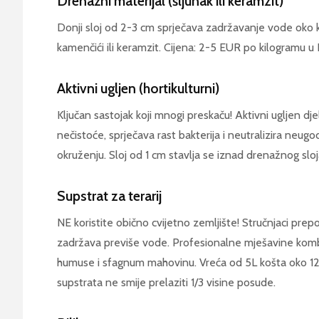
Drenažni materijal (šljunak ili keramzit)
Donji sloj od 2-3 cm sprječava zadržavanje vode oko kori
kamenčići ili keramzit. Cijena: 2-5 EUR po kilogramu 
Aktivni ugljen (hortikulturni)
Ključan sastojak koji mnogi preskaču! Aktivni ugljen dje
nečistoće, sprječava rast bakterija i neutralizira ne
okruženju. Sloj od 1 cm stavlja se iznad drenažnog sloj
Supstrat za terarij
NE koristite obično cvijetno zemljište! Stručnjaci prepo
zadržava previše vode. Profesionalne mješavine kombi
humuse i sfagnum mahovinu. Vreća od 5L košta oko 12
supstrata ne smije prelaziti 1/3 visine posude.