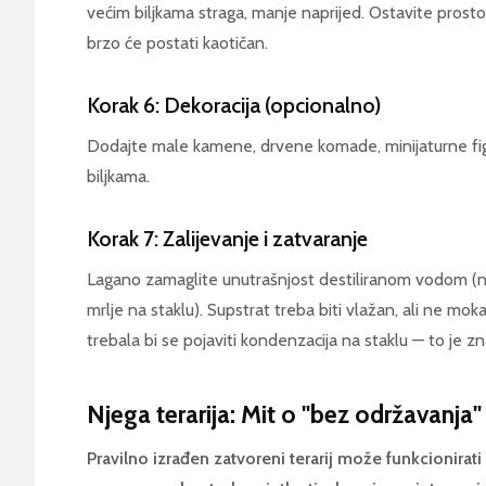
većim biljkama straga, manje naprijed. Ostavite prostor
brzo će postati kaotičan.
Korak 6: Dekoracija (opcionalno)
Dodajte male kamene, drvene komade, minijaturne figu
biljkama.
Korak 7: Zalijevanje i zatvaranje
Lagano zamaglite unutrašnjost destiliranom vodom (n
mrlje na staklu). Supstrat treba biti vlažan, ali ne mo
trebala bi se pojaviti kondenzacija na staklu — to je zn
Njega terarija: Mit o "bez održavanja"
Pravilno izrađen zatvoreni terarij može funkcionirati 