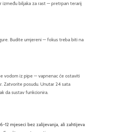
 između biljaka za rast — pretrpan terarij
re. Budite umjereni — fokus treba biti na
e vodom iz pipe — vapnenac će ostaviti
kar. Zatvorite posudu. Unutar 24 sata
ak da sustav funkcionira.
6-12 mjeseci bez zalijevanja, ali zahtijeva