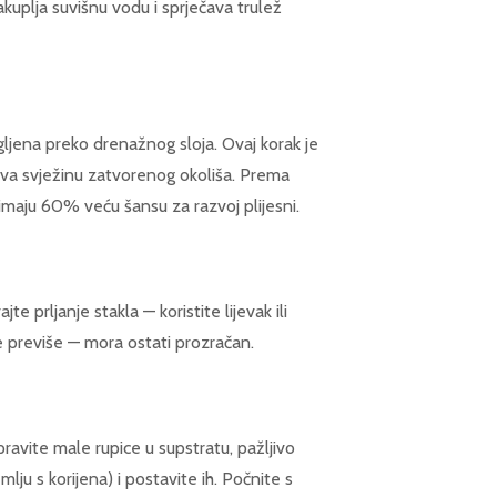
akuplja suvišnu vodu i sprječava trulež
gljena preko drenažnog sloja. Ovaj korak je
ržava svježinu zatvorenog okoliša. Prema
a imaju 60% veću šansu za razvoj plijesni.
e prljanje stakla — koristite lijevak ili
 ne previše — mora ostati prozračan.
pravite male rupice u supstratu, pažljivo
mlju s korijena) i postavite ih. Počnite s