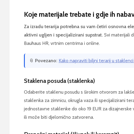
Koje materijale trebate i gdje ih nabav
Za izradu terarija potrebna su vam četiri osnovna el
aktivni ugljen i specijalizirani supstrat.
Svi materijali 
Bauhaus HR, vrtnim centrima i online.
📎
Povezano:
Kako napraviti biljni terarij u staklen
Staklena posuda (staklenka)
Odaberite staklenu posudu s širokim otvorom za lakše 
staklenka za zimnicu, okrugla vaza ili specijalizirani ter
jednostavne staklenke do oko 19 EUR za dizajnerske v
ili može biti djelomično zatvorena.