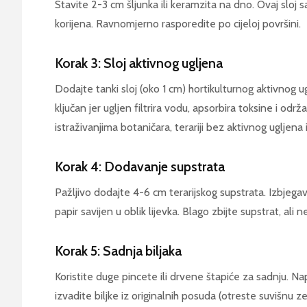
Stavite 2-3 cm šljunka ili keramzita na dno. Ovaj sloj s
korijena. Ravnomjerno rasporedite po cijeloj površini.
Korak 3: Sloj aktivnog ugljena
Dodajte tanki sloj (oko 1 cm) hortikulturnog aktivnog u
ključan jer ugljen filtrira vodu, apsorbira toksine i od
istraživanjima botaničara, terariji bez aktivnog ugljen
Korak 4: Dodavanje supstrata
Pažljivo dodajte 4-6 cm terarijskog supstrata. Izbjegavajt
papir savijen u oblik lijevka. Blago zbijte supstrat, ali
Korak 5: Sadnja biljaka
Koristite duge pincete ili drvene štapiće za sadnju. Na
izvadite biljke iz originalnih posuda (otreste suvišnu ze