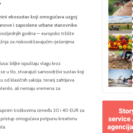
?
eni mini ekosustav koji omogućava uzgoj
tanove i zaposlene urbane stanovnike.
 posljednjih godina — europsko tržište
ažnja za niskoodržavajućim rješenjima
usa: biljke ispuštaju vlagu kroz
se u tlo, stvarajući samoodrživi sustav koji
od klasičnih saksija, terarij zahtijeva
elenilo, ali nemaju vremena za
s ukupnim troškovima između 20 i 40 EUR za
Y pristup omogućava potpunu kreativnu
la.