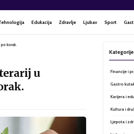
Tehnologija
Edukacija
Zdravlje
Ljubav
Sport
Gast
k po korak.
Kategorije
terarij u
Financije i p
orak.
Gastro kuta
Karijera i ed
Kultura i dru
Ljepota i zdr