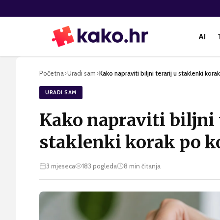
AI
Početna
Uradi sam
Kako napraviti biljni terarij u staklenki kora
›
›
URADI SAM
Kako napraviti biljni 
staklenki korak po k
3 mjeseca
183
pogleda
8
min čitanja