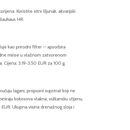
jena. Koristite sitni šljunak, akvarijski
u Bauhaus HR.
luje kao prirodni filter — apsorbira
ugodne mirise u vlažnom zatvorenom
a. Cijena: 3,19-3,50 EUR za 100 g.
ručuju lagani, propusni supstrat koji ne
niraju kokosova vlakna, vulkansku stijenu,
 EUR. Ukupna visina drenažnog sloja i