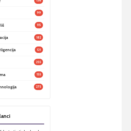
e
136
99
liš
115
acija
182
ligencija
121
255
oma
155
hnologija
275
lanci