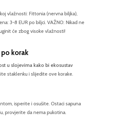
oj vlažnosti: Fittonia (nervna biljka),
ena: 3-8 EUR po biljci. VAŽNO: Nikad ne
uginit će zbog visoke vlažnosti!
k po korak
nost u slojevima kako bi ekosustav
ite staklenku i slijedite ove korake.
tom, isperite i osušite. Ostaci sapuna
du, provjerite da nema pukotina.