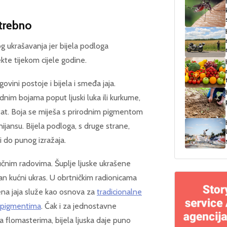
potrebno
nog ukrašavanja jer bijela podloga
ekte tijekom cijele godine.
govini postoje i bijela i smeđa jaja.
odnim bojama poput ljuski luka ili kurkume,
at. Boja se miješa s prirodnim pigmentom
ijansu. Bijela podloga, s druge strane,
i do punog izražaja.
 ručnim radovima. Šuplje ljuske ukrašene
an kućni ukras. U obrtničkim radionicama
ljena jaja služe kao osnova za
tradicionalne
m pigmentima
. Čak i za jednostavne
ja flomasterima, bijela ljuska daje puno