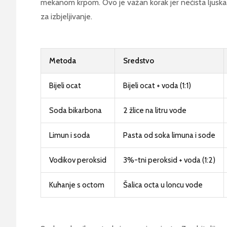
mekanom krpom. Ovo je važan korak jer nečista ljuska
za izbjeljivanje.
Metoda
Sredstvo
Bijeli ocat
Bijeli ocat + voda (1:1)
Soda bikarbona
2 žlice na litru vode
Limun i soda
Pasta od soka limuna i sode
Vodikov peroksid
3%-tni peroksid + voda (1:2)
Kuhanje s octom
Šalica octa u loncu vode