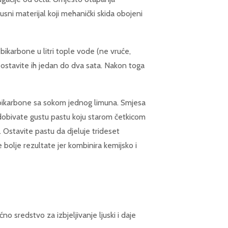
sni materijal koji mehanički skida obojeni
bikarbone u litri tople vode (ne vruće,
 ostavite ih jedan do dva sata. Nakon toga
e bikarbone sa sokom jednog limuna. Smjesa
 dobivate gustu pastu koju starom četkicom
Ostavite pastu da djeluje trideset
 bolje rezultate jer kombinira kemijsko i
o sredstvo za izbjeljivanje ljuski i daje