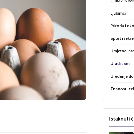
Ljubav i vez
Ljubimci
Priroda i oko
Sport i rekre
Umjetna inte
Uradi sam
Uređenje d
Znanost i te
Istaknuti č