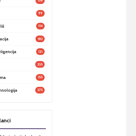
e
136
99
liš
114
acija
182
ligencija
121
255
oma
155
hnologija
275
lanci