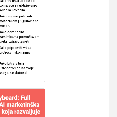
Kako tretirati ubode od
komaraca za ublažavanje
svrbeža i crvenila
Kako sigurno putovati
motociklom | Sigurnost na
motoru
Kako određenim
namirnicama pomoći svom
tijelu i zdravo živjeti
Kako pripremiti vrt za
proljeće nakon zime
Kako biti sretan?
Usredotoči se na svoje
snage, ne slabosti