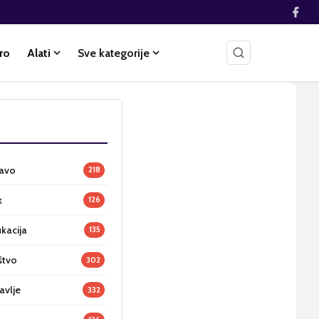
ro
Alati
Sve kategorije
ravo
218
k
126
ukacija
135
štvo
302
avlje
332