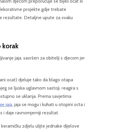
alom djecom preporučuje se bijeli ocat ili
 dekorativne projekte gdje trebate
je rezultate. Detaljne upute za svaku
o korak
jivanje jaja, savršen za obitelji s djecom jer
lirani ocat) djeluje tako da blago otapa
ojeg se ljuska uglavnom sastoji, reagira s
ostupno se uklanja. Prema savjetima
je jaja
, jaja se mogu i kuhati u otopini octa i
i daje ravnomjerniji rezultat.
 keramičku zdjelu ulijte jednake dijelove