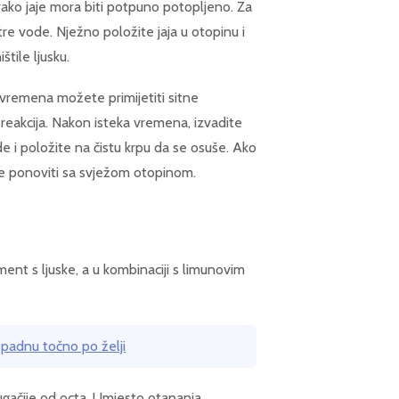
 svako jaje mora biti potpuno potopljeno. Za
itre vode. Nježno položite jaja u otopinu i
tile ljusku.
 vremena možete primijetiti sitne
 reakcija. Nakon isteka vremena, izvadite
e i položite na čistu krpu da se osuše. Ako
ete ponoviti sa svježom otopinom.
ment s ljuske, a u kombinaciji s limunovim
ispadnu točno po želji
ugačije od octa. Umjesto otapanja