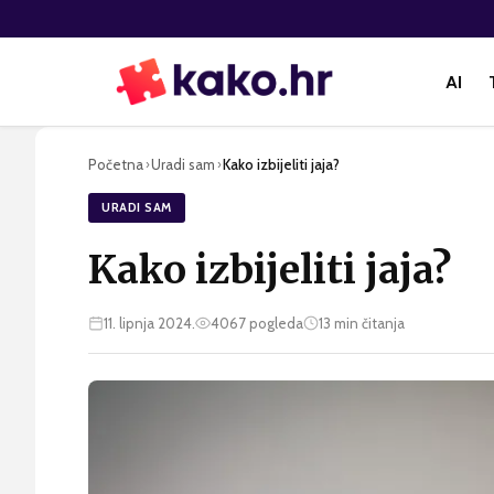
AI
Početna
Uradi sam
Kako izbijeliti jaja?
›
›
URADI SAM
Kako izbijeliti jaja?
11. lipnja 2024.
4067
pogleda
13
min čitanja