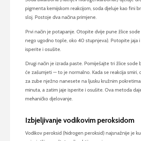
pigmenta kemijskom reakcijom, soda djeluje kao fini bru
sloj. Postoje dva načina primjene.
Prvi način je potapanje. Otopite dvije pune žlice sode 
nego ugodno tople, oko 40 stupnjeva). Potopite jaja i
isperite i osušite.
Drugi način je izrada paste. Pomiješajte tri žlice sod
će zašumjeti — to je normalno. Kada se reakcija smiri,
za zube nježno nanesete na ljusku kružnim pokretima. 
minuta, a zatim jaje isperite i osušite. Ova metoda daje
mehaničko djelovanje.
Izbjeljivanje vodikovim peroksidom
Vodikov peroksid (hidrogen peroksid) najsnažnije je kućn