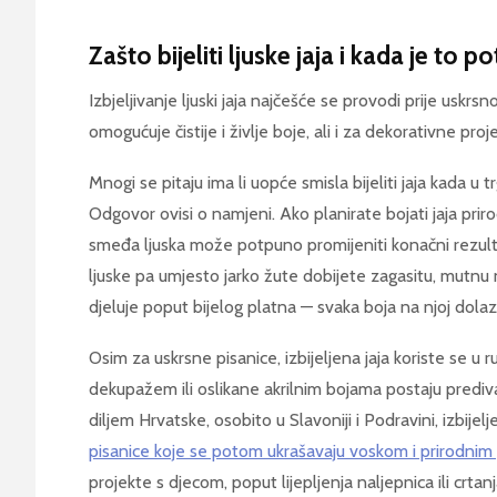
Zašto bijeliti ljuske jaja i kada je to 
Izbjeljivanje ljuski jaja najčešće se provodi prije uskrs
omogućuje čistije i življe boje, ali i za dekorativne proj
Mnogi se pitaju ima li uopće smisla bijeliti jaja kada u tr
Odgovor ovisi o namjeni. Ako planirate bojati jaja prir
smeđa ljuska može potpuno promijeniti konačni rezult
ljuske pa umjesto jarko žute dobijete zagasitu, mutnu n
djeluje poput bijelog platna — svaka boja na njoj dolaz
Osim za uskrsne pisanice, izbijeljena jaja koriste se u
dekupažem ili oslikane akrilnim bojama postaju prediv
diljem Hrvatske, osobito u Slavoniji i Podravini, izbije
pisanice koje se potom ukrašavaju voskom i prirodni
projekte s djecom, poput lijepljenja naljepnica ili crtan