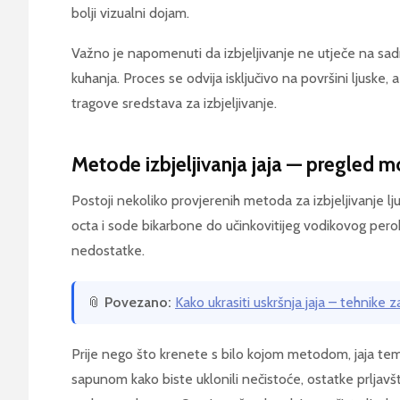
bolji vizualni dojam.
Važno je napomenuti da izbjeljivanje ne utječe na sadr
kuhanja. Proces se odvija isključivo na površini ljuske, 
tragove sredstava za izbjeljivanje.
Metode izbjeljivanja jaja — pregled 
Postoji nekoliko provjerenih metoda za izbjeljivanje lju
octa i sode bikarbone do učinkovitijeg vodikovog perok
nedostatke.
📎
Povezano:
Kako ukrasiti uskršnja jaja – tehnike z
Prije nego što krenete s bilo kojom metodom, jaja te
sapunom kako biste uklonili nečistoće, ostatke prljavšti