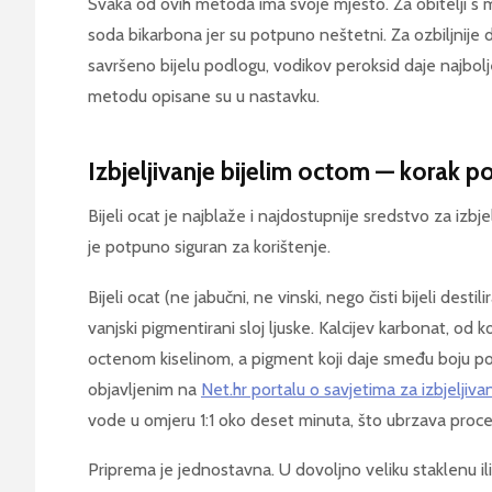
Svaka od ovih metoda ima svoje mjesto. Za obitelji s m
soda bikarbona jer su potpuno neštetni. Za ozbiljnije
savršeno bijelu podlogu, vodikov peroksid daje najbol
metodu opisane su u nastavku.
Izbjeljivanje bijelim octom — korak p
Bijeli ocat je najblaže i najdostupnije sredstvo za izbjel
je potpuno siguran za korištenje.
Bijeli ocat (ne jabučni, ne vinski, nego čisti bijeli desti
vanjski pigmentirani sloj ljuske. Kalcijev karbonat, od k
octenom kiselinom, a pigment koji daje smeđu boju p
objavljenim na
Net.hr portalu o savjetima za izbjeljivan
vode u omjeru 1:1 oko deset minuta, što ubrzava proces 
Priprema je jednostavna. U dovoljno veliku staklenu ili