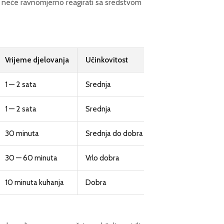
 neće ravnomjerno reagirati sa sredstvom
Vrijeme djelovanja
Učinkovitost
Sigurnost
1 — 2 sata
Srednja
Potpuno sigurno
1 — 2 sata
Srednja
Potpuno sigurno
30 minuta
Srednja do dobra
Potpuno sigurno
30 — 60 minuta
Vrlo dobra
Koristiti rukavice
10 minuta kuhanja
Dobra
Potpuno sigurno