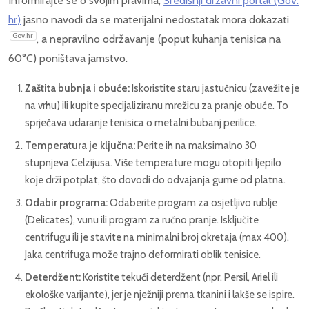
Informirajte se o svojim pravima;
Središnji državni portal (Gov.
hr)
jasno navodi da se materijalni nedostatak mora dokazati
Gov.hr
, a nepravilno održavanje (poput kuhanja tenisica na
60°C) poništava jamstvo.
Zaštita bubnja i obuće:
Iskoristite staru jastučnicu (zavežite je
na vrhu) ili kupite specijaliziranu mrežicu za pranje obuće. To
sprječava udaranje tenisica o metalni bubanj perilice.
Temperatura je ključna:
Perite ih na maksimalno 30
stupnjeva Celzijusa. Više temperature mogu otopiti ljepilo
koje drži potplat, što dovodi do odvajanja gume od platna.
Odabir programa:
Odaberite program za osjetljivo rublje
(Delicates), vunu ili program za ručno pranje. Isključite
centrifugu ili je stavite na minimalni broj okretaja (max 400).
Jaka centrifuga može trajno deformirati oblik tenisice.
Deterdžent:
Koristite tekući deterdžent (npr. Persil, Ariel ili
ekološke varijante), jer je nježniji prema tkanini i lakše se ispire.