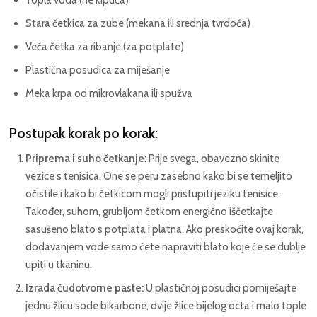
Stara četkica za zube (mekana ili srednja tvrdoća)
Veća četka za ribanje (za potplate)
Plastična posudica za miješanje
Meka krpa od mikrovlakana ili spužva
Postupak korak po korak:
Priprema i suho četkanje:
Prije svega, obavezno skinite
vezice s tenisica. One se peru zasebno kako bi se temeljito
očistile i kako bi četkicom mogli pristupiti jeziku tenisice.
Također, suhom, grubljom četkom energično iščetkajte
sasušeno blato s potplata i platna. Ako preskočite ovaj korak,
dodavanjem vode samo ćete napraviti blato koje će se dublje
upiti u tkaninu.
Izrada čudotvorne paste:
U plastičnoj posudici pomiješajte
jednu žlicu sode bikarbone, dvije žlice bijelog octa i malo tople