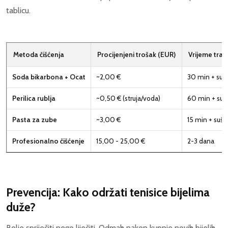
tablicu.
Metoda čišćenja
Procijenjeni trošak (EUR)
Vrijeme traj
Soda bikarbona + Ocat
~2,00 €
30 min + suš
Perilica rublja
~0,50 € (struja/voda)
60 min + suš
Pasta za zube
~3,00 €
15 min + suše
Profesionalno čišćenje
15,00 - 25,00 €
2-3 dana
Prevencija: Kako održati tenisice bijelima
duže?
Bolje spriječiti nego liječiti. Odmah nakon kupnje novih bijelih