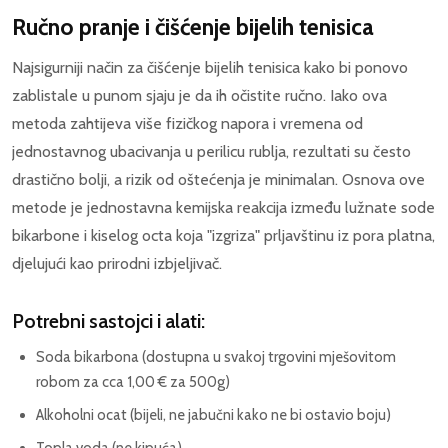
Ručno pranje i čišćenje bijelih tenisica
Najsigurniji način za čišćenje bijelih tenisica kako bi ponovo
zablistale u punom sjaju je da ih očistite ručno. Iako ova
metoda zahtijeva više fizičkog napora i vremena od
jednostavnog ubacivanja u perilicu rublja, rezultati su često
drastično bolji, a rizik od oštećenja je minimalan. Osnova ove
metode je jednostavna kemijska reakcija između lužnate sode
bikarbone i kiselog octa koja "izgriza" prljavštinu iz pora platna,
djelujući kao prirodni izbjeljivač.
Potrebni sastojci i alati:
Soda bikarbona (dostupna u svakoj trgovini mješovitom
robom za cca 1,00 € za 500g)
Alkoholni ocat (bijeli, ne jabučni kako ne bi ostavio boju)
Topla voda (ne kipuća)