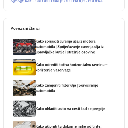
&gt;&gt; KAKO UKLONITI MRLJE OD TEKUĆEG PUDERA
Povezani članci
Kako spriječiti curenja ulja iz motora
automobila | Spriječavanje curenja ulja iz
upravljačke kutije i stražnje osovine
Kako odrediti točnu horizontalnu ravninu –
korištenje vaservage
Kako zamjeniti filter ulja | Servisiranje
automobila
Kako ohladiti auto na cesti kad se pregrije
Kako ukloniti tvrdokorne mrlje od tinte: