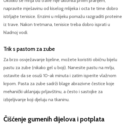
Ukoliko se mrlja od trave nije uklonila prvim pranjem,
napravite mješavinu od kiselog mlijeka i octa te time dobro
istrljajte tenisice. Enzimi u mlijeku pomažu razgraditi proteine
iz trave. Nakon tretmana, tenisice treba dobro isprati u
hladnoj vodi.
Trik s pastom za zube
Za brzo osvježavanje bjeline, možete koristiti običnu bijelu
pastu za zube (nikako gel u boji). Nanesite pastu na mrlju,
ostavite da se osuši 10-ak minuta i zatim isperite vlažnom
krpom. Pasta za zube sadrži blage abrazivne čestice koje
mehanički uklanjaju prljavštinu, a često i sastojke za
izbjeljivanje koji djeluju na tkaninu.
Čišćenje gumenih dijelova i potplata