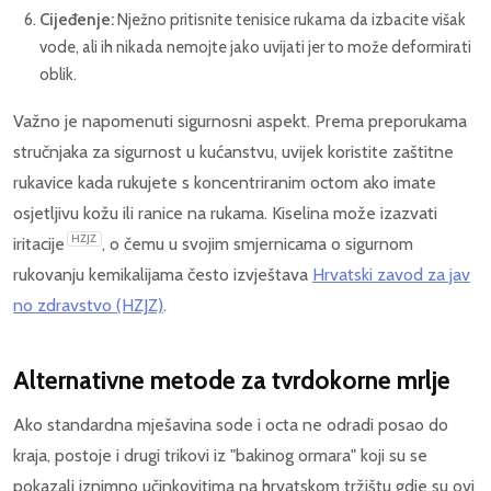
Cijeđenje:
Nježno pritisnite tenisice rukama da izbacite višak
vode, ali ih nikada nemojte jako uvijati jer to može deformirati
oblik.
Važno je napomenuti sigurnosni aspekt. Prema preporukama
stručnjaka za sigurnost u kućanstvu, uvijek koristite zaštitne
rukavice kada rukujete s koncentriranim octom ako imate
osjetljivu kožu ili ranice na rukama. Kiselina može izazvati
HZJZ
iritacije
, o čemu u svojim smjernicama o sigurnom
rukovanju kemikalijama često izvještava
Hrvatski zavod za jav
no zdravstvo (HZJZ)
.
Alternativne metode za tvrdokorne mrlje
Ako standardna mješavina sode i octa ne odradi posao do
kraja, postoje i drugi trikovi iz "bakinog ormara" koji su se
pokazali iznimno učinkovitima na hrvatskom tržištu gdje su ovi