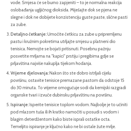
vode. Smjesa će se burno zapjeniti – to je normalna reakcija
oslobađanja ugljičnog dioksida. Miješajte dok se pjena ne
slegne i dok ne dobijete konzistenciju guste paste, slične pasti
za zube.
Detaljno četkanje:
Umočite četkicu za zube u pripremljenu
pastu i kružnim pokretima utrljajte smjesu u platneni dio
tenisica. Nemojte se bojati pritisnuti. Posebnu pažnju
posvetite mrljama na "kapici" prstiju i pregibima gdje se
prljavština najviše nakuplja tijekom hodanja.
Vrijeme djelovanja:
Nakon što ste dobro istrljali cijelu
površinu, ostavite tenisice premazane pastom da odstoje 15
do 30 minuta. To vrijeme omogućuje sodi da kemijski razgradi
organske tvari i izvuče dubinsku prljavštinu na površinu.
Ispiranje:
Isperite tenisice toplom vodom. Najbolje je to učiniti
pod mlazom tuša ili ih kratko namočiti u posudi s vodom i
blagim deterdžentom kako biste isprali ostatke octa.
Temeljito ispiranje je ključno kako ne bi ostale žute mrlje.