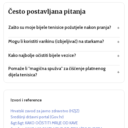
Često postavljana pitanja
+
Zašto su moje bijele tenisice požutjele nakon pranja?
+
Mogu li koristiti varikinu (izbjeljivač) na starkama?
+
Kako najbolje očistiti bijele vezice?
Pomaže li "magična spužva" za čišćenje platnenog
+
dijela tenisica?
Izvori i reference
Hrvatski zavod za javno zdravstvo (HZJZ)
Središnji državni portal (Gov.hr)
&gt;&gt; KAKO OČISTITI MRLJE OD KAVE