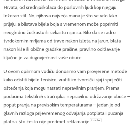
Hrvata, od srednjoškolaca do poslovnih ljudi koji njeguju
ležeran stil. No, njihova najveća mana je što se vrlo lako
prljaju, a blistava bijela boja s vremenom može poprimiti
neuglednu žućkastu ili sivkastu nijansu. Bilo da se radi o
tvrdokornim mrljama od trave nakon izleta na Jarun, blata
nakon kiše ili obične gradske prašine, pravilno održavanje
ključno je za dugovječnost vaše obuće.
U ovom opširnom vodiču donosimo vam provjerene metode
kako očistiti bijele tenisice, vratiti im tvornički sjaj i spriječiti
oštećenja koja mogu nastati nepravilnim pranjem. Prema
podacima tekstilnih stručnjaka, nepravilno održavanje obuće –
poput pranja na previsokim temperaturama – jedan je od
glavnih razloga prijevremenog odvajanja potplata i pucanja
Gov.hr
platna, što često nije predmet reklamacije
.