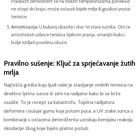
Praškasti deterdžent se na niskim temperaturama ponekad
ne otopi do kraja i može ostaviti bijele mrlje ili grudice unutar
tenisice.
Amortizacija:
U bubanj ubacite i dva-tri stara ručnika. Oni će
amortizirati udarce tenisica tijekom pranja, smanjiti buku i
bolje istrljati površinu obuće.
Pravilno sušenje: Ključ za sprječavanje žutih
mrlja
Najčešća greška koju ljudi rade je stavljanje mokrih tenisica na
direktno ljetno sunce ili zimi na radijator kako bi se brže
osušile. To je recept za katastrofu. Toplina radijatora
deformira i isušuje gumu koja potom puca, a UV zrake sunca u
kombinaciji s ostacima deterdženta uzrokuju kemijsku reakciju
oksidacije zbog koje bijelo platno požuti.