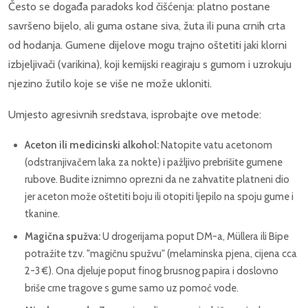
Često se događa paradoks kod čišćenja: platno postane
savršeno bijelo, ali guma ostane siva, žuta ili puna crnih crta
od hodanja. Gumene dijelove mogu trajno oštetiti jaki klorni
izbjeljivači (varikina), koji kemijski reagiraju s gumom i uzrokuju
njezino žutilo koje se više ne može ukloniti.
Umjesto agresivnih sredstava, isprobajte ove metode:
Aceton ili medicinski alkohol:
Natopite vatu acetonom
(odstranjivačem laka za nokte) i pažljivo prebrišite gumene
rubove. Budite iznimno oprezni da ne zahvatite platneni dio
jer aceton može oštetiti boju ili otopiti ljepilo na spoju gume i
tkanine.
Magična spužva:
U drogerijama poput DM-a, Müllera ili Bipe
potražite tzv. "magičnu spužvu" (melaminska pjena, cijena cca
2-3 €). Ona djeluje poput finog brusnog papira i doslovno
briše crne tragove s gume samo uz pomoć vode.