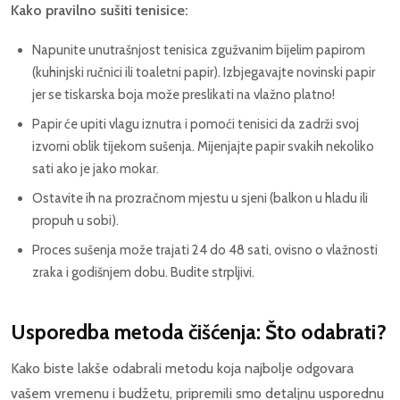
Kako pravilno sušiti tenisice:
Napunite unutrašnjost tenisica zgužvanim bijelim papirom
(kuhinjski ručnici ili toaletni papir). Izbjegavajte novinski papir
jer se tiskarska boja može preslikati na vlažno platno!
Papir će upiti vlagu iznutra i pomoći tenisici da zadrži svoj
izvorni oblik tijekom sušenja. Mijenjajte papir svakih nekoliko
sati ako je jako mokar.
Ostavite ih na prozračnom mjestu u sjeni (balkon u hladu ili
propuh u sobi).
Proces sušenja može trajati 24 do 48 sati, ovisno o vlažnosti
zraka i godišnjem dobu. Budite strpljivi.
Usporedba metoda čišćenja: Što odabrati?
Kako biste lakše odabrali metodu koja najbolje odgovara
vašem vremenu i budžetu, pripremili smo detaljnu usporednu