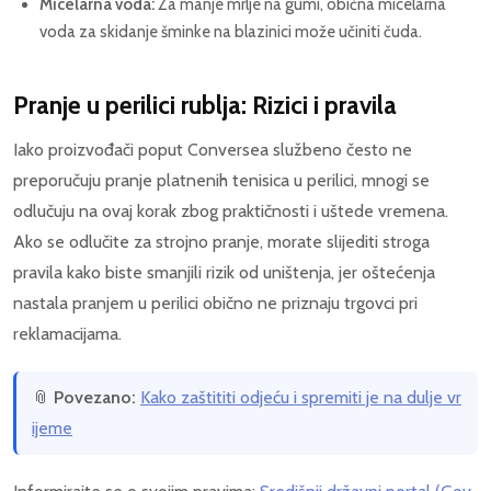
Micelarna voda:
Za manje mrlje na gumi, obična micelarna
voda za skidanje šminke na blazinici može učiniti čuda.
Pranje u perilici rublja: Rizici i pravila
Iako proizvođači poput Conversea službeno često ne
preporučuju pranje platnenih tenisica u perilici, mnogi se
odlučuju na ovaj korak zbog praktičnosti i uštede vremena.
Ako se odlučite za strojno pranje, morate slijediti stroga
pravila kako biste smanjili rizik od uništenja, jer oštećenja
nastala pranjem u perilici obično ne priznaju trgovci pri
reklamacijama.
📎
Povezano:
Kako zaštititi odjeću i spremiti je na dulje vr
ijeme