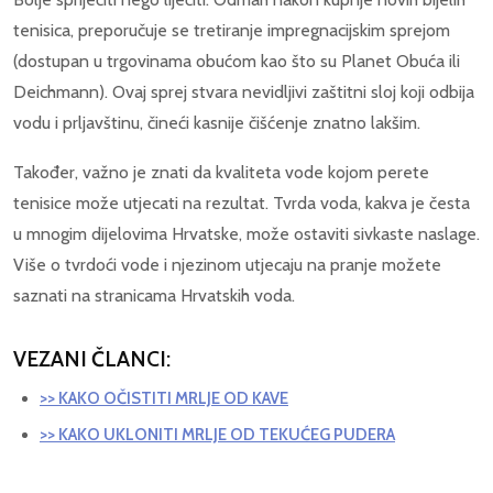
tenisica, preporučuje se tretiranje impregnacijskim sprejom
(dostupan u trgovinama obućom kao što su Planet Obuća ili
Deichmann). Ovaj sprej stvara nevidljivi zaštitni sloj koji odbija
vodu i prljavštinu, čineći kasnije čišćenje znatno lakšim.
Također, važno je znati da kvaliteta vode kojom perete
tenisice može utjecati na rezultat. Tvrda voda, kakva je česta
u mnogim dijelovima Hrvatske, može ostaviti sivkaste naslage.
Više o tvrdoći vode i njezinom utjecaju na pranje možete
saznati na stranicama Hrvatskih voda.
VEZANI ČLANCI:
>> KAKO OČISTITI MRLJE OD KAVE
>> KAKO UKLONITI MRLJE OD TEKUĆEG PUDERA