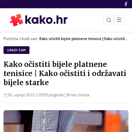
☰
Početna
Uradi sam
Kako očistiti bijele platnene tenisice | Kako očistiti i odr…
›
›
URADI SAM
Kako očistiti bijele platnene
tenisice | Kako očistiti i održavati
bijele starke
20. srpnja 2022.
10131
pogleda
8
min čitanja