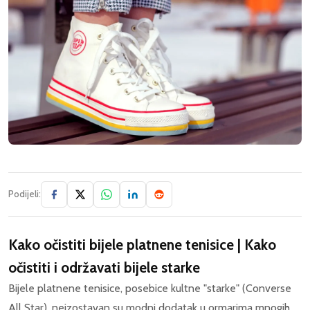
Podijeli:
Kako očistiti bijele platnene tenisice | Kako
očistiti i održavati bijele starke
Bijele platnene tenisice, posebice kultne "starke" (Converse
All Star), neizostavan su modni dodatak u ormarima mnogih