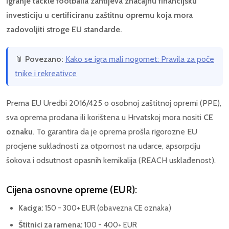
Igranje tackle footballa zahtijeva značajnu financijsku
investiciju u certificiranu zaštitnu opremu koja mora
zadovoljiti stroge EU standarde.
📎
Povezano:
Kako se igra mali nogomet: Pravila za poče
tnike i rekreativce
Prema EU Uredbi 2016/425 o osobnoj zaštitnoj opremi (PPE),
sva oprema prodana ili korištena u Hrvatskoj mora nositi
CE
oznaku
. To garantira da je oprema prošla rigorozne EU
procjene sukladnosti za otpornost na udarce, apsorpciju
šokova i odsutnost opasnih kemikalija (REACH usklađenost).
Cijena osnovne opreme (EUR):
Kaciga:
150 - 300+ EUR (obavezna CE oznaka)
Štitnici za ramena:
100 - 400+ EUR