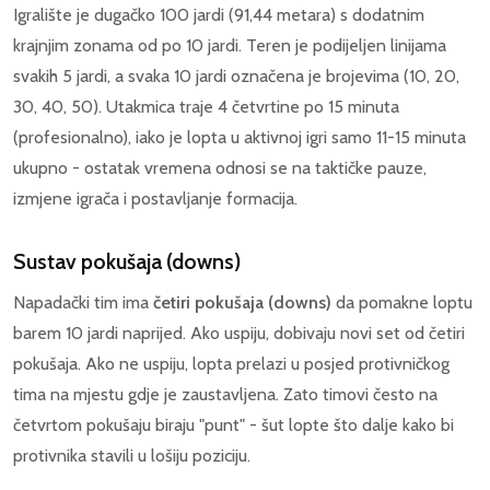
Igralište je dugačko 100 jardi (91,44 metara) s dodatnim
krajnjim zonama od po 10 jardi. Teren je podijeljen linijama
svakih 5 jardi, a svaka 10 jardi označena je brojevima (10, 20,
30, 40, 50). Utakmica traje 4 četvrtine po 15 minuta
(profesionalno), iako je lopta u aktivnoj igri samo 11-15 minuta
ukupno - ostatak vremena odnosi se na taktičke pauze,
izmjene igrača i postavljanje formacija.
Sustav pokušaja (downs)
Napadački tim ima
četiri pokušaja (downs)
da pomakne loptu
barem 10 jardi naprijed. Ako uspiju, dobivaju novi set od četiri
pokušaja. Ako ne uspiju, lopta prelazi u posjed protivničkog
tima na mjestu gdje je zaustavljena. Zato timovi često na
četvrtom pokušaju biraju "punt" - šut lopte što dalje kako bi
protivnika stavili u lošiju poziciju.