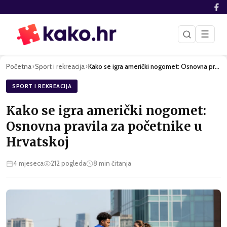
☰
Početna
Sport i rekreacija
Kako se igra američki nogomet: Osnovna pravila za početnike …
›
›
SPORT I REKREACIJA
Kako se igra američki nogomet:
Osnovna pravila za početnike u
Hrvatskoj
4 mjeseca
212
pogleda
8
min čitanja