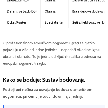
Linebacker (LB)
Obrana
Zaustavlja trčanje i pokr
Defensive Back (DB)
Obrana
Brani duboke dodavanja,
Kicker/Punter
Specijalni tim
Šutira field goalove i kic
U profesionalnom američkom nogometu igrači se rijetko
pojavljuju u više od jedne jedinice - napadači nikad ne igraju
obranu i obrnuto. To je jedna od ključnih razlika u odnosu na
europski nogomet ili ragbi.
Kako se boduje: Sustav bodovanja
Postoji pet načina za osvajanje bodova u američkom
nogometu, pri čemu je touchdown najvrjedniji.