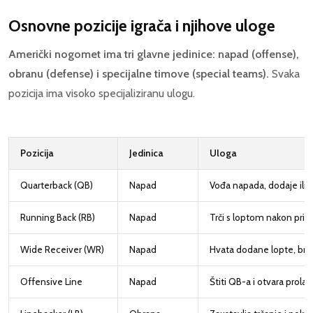
Osnovne pozicije igrača i njihove uloge
Američki nogomet ima tri glavne jedinice: napad (offense),
obranu (defense) i specijalne timove (special teams).
Svaka
pozicija ima visoko specijaliziranu ulogu.
Pozicija
Jedinica
Uloga
Quarterback (QB)
Napad
Vođa napada, dodaje ili 
Running Back (RB)
Napad
Trči s loptom nakon pri
Wide Receiver (WR)
Napad
Hvata dodane lopte, brz 
Offensive Line
Napad
Štiti QB-a i otvara prola