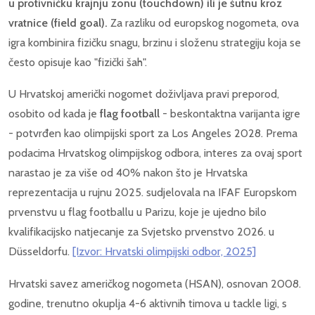
u protivničku krajnju zonu (touchdown) ili je šutnu kroz
vratnice (field goal).
Za razliku od europskog nogometa, ova
igra kombinira fizičku snagu, brzinu i složenu strategiju koja se
često opisuje kao "fizički šah".
U Hrvatskoj američki nogomet doživljava pravi preporod,
osobito od kada je
flag football
- beskontaktna varijanta igre
- potvrđen kao olimpijski sport za Los Angeles 2028. Prema
podacima Hrvatskog olimpijskog odbora, interes za ovaj sport
narastao je za više od 40% nakon što je Hrvatska
reprezentacija u rujnu 2025. sudjelovala na IFAF Europskom
prvenstvu u flag footballu u Parizu, koje je ujedno bilo
kvalifikacijsko natjecanje za Svjetsko prvenstvo 2026. u
Düsseldorfu.
[Izvor: Hrvatski olimpijski odbor, 2025]
Hrvatski savez američkog nogometa (HSAN), osnovan 2008.
godine, trenutno okuplja 4-6 aktivnih timova u tackle ligi, s