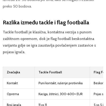
preko 50 bodova.
Razlika između tackle i flag footballa
Tackle football je klasična, kontaktna verzija s punom
zaštitnom opremom, dok je flag football beskontaktna
varijanta gdje se igra zaustavlja povlačenjem zastavice s
pojasa igrača.
Značajka
Tackle Football
Flag Fo
Kontakt
Puni kontakt, rušenje protivnika
Beskonta
Oprema
Kaciga, štitnici, 300-600+ EUR
Pojas sa
Broj igrača
11 vs 11
5 vs 5 ili