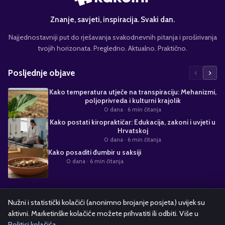
Znanje, savjeti, inspiracija. Svaki dan.
Najjednostavniji put do rješavanja svakodnevnih pitanja i proširivanja
tvojih horizonata. Pregledno. Aktualno. Praktično.
‹
›
Posljednje objave
Kako temperatura utječe na transpiraciju: Mehanizmi,
poljoprivreda i kulturni krajolik
0 dana
· 6 min čitanja
Kako postati kiropraktičar: Edukacija, zakoni i uvjeti u
Hrvatskoj
0 dana
· 6 min čitanja
Kako posaditi đumbir u saksiji
0 dana
· 6 min čitanja
Suradnja s nama
Nužni i statistički kolačići (anonimno brojanje posjeta) uvijek su
aktivni. Marketinške kolačiće možete prihvatiti ili odbiti. Više u
Alati i kalkulatori
Oglašavanje
Politika kolačića
Pravila privatnosti
Politici kolačića
.