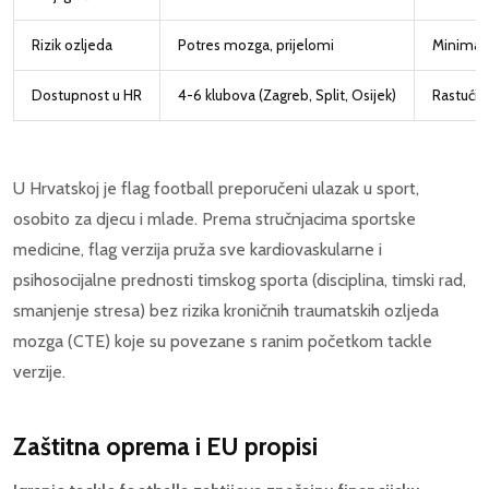
Rizik ozljeda
Potres mozga, prijelomi
Minimala
Dostupnost u HR
4-6 klubova (Zagreb, Split, Osijek)
Rastući b
U Hrvatskoj je flag football preporučeni ulazak u sport,
osobito za djecu i mlade. Prema stručnjacima sportske
medicine, flag verzija pruža sve kardiovaskularne i
psihosocijalne prednosti timskog sporta (disciplina, timski rad,
smanjenje stresa) bez rizika kroničnih traumatskih ozljeda
mozga (CTE) koje su povezane s ranim početkom tackle
verzije.
Zaštitna oprema i EU propisi