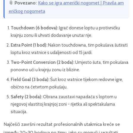
📎
Povezano:
Kako se igra američki nogomet | Pravila am
eričkog nogometa
Touchdown (6 bodova):
Igrač donese loptu u protivničku
krajnju zonu ili uhvati dodavanje unutar nje.
Extra Point (1 bod):
Nakon touchdowna, tim pokušava šutirati
loptu kroz vratnice s udaljenosti od 15 jardi.
Two-Point Conversion (2 boda):
Umjesto šuta, tim pokušava
ponovno ući u krajnju zonu iz blizine.
Field Goal (3 boda):
Šut kroz vratnice tijekom redovne igre,
obično na četvrtom pokušaju.
Safety (2 boda):
Obrana zaustavi napadača s loptom u
njegovoj vlastitoj krajnjoj zoni - rijetka ali spektakularna
situacija.
Najčešći završni rezultat profesionalnih utakmica kreće se
između 20-30 bodova po timu, iako su mogući i rezultati