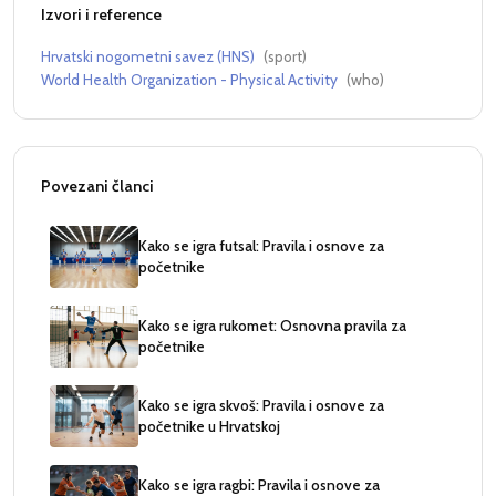
Izvori i reference
Hrvatski nogometni savez (HNS)
(
sport
)
World Health Organization - Physical Activity
(
who
)
Povezani članci
Kako se igra futsal: Pravila i osnove za
početnike
Kako se igra rukomet: Osnovna pravila za
početnike
Kako se igra skvoš: Pravila i osnove za
početnike u Hrvatskoj
Kako se igra ragbi: Pravila i osnove za