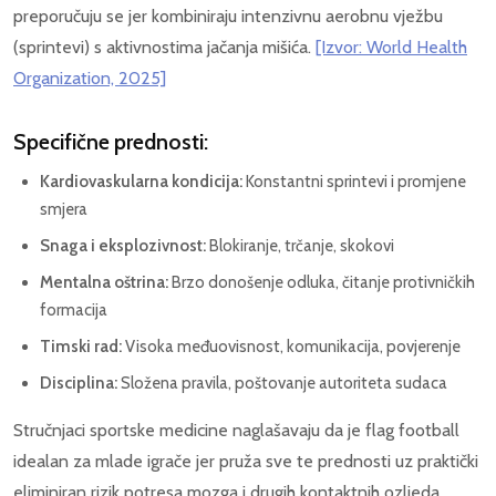
preporučuju se jer kombiniraju intenzivnu aerobnu vježbu
(sprintevi) s aktivnostima jačanja mišića.
[Izvor: World Health
Organization, 2025]
Specifične prednosti:
Kardiovaskularna kondicija:
Konstantni sprintevi i promjene
smjera
Snaga i eksplozivnost:
Blokiranje, trčanje, skokovi
Mentalna oštrina:
Brzo donošenje odluka, čitanje protivničkih
formacija
Timski rad:
Visoka međuovisnost, komunikacija, povjerenje
Disciplina:
Složena pravila, poštovanje autoriteta sudaca
Stručnjaci sportske medicine naglašavaju da je flag football
idealan za mlade igrače jer pruža sve te prednosti uz praktički
eliminiran rizik potresa mozga i drugih kontaktnih ozljeda.