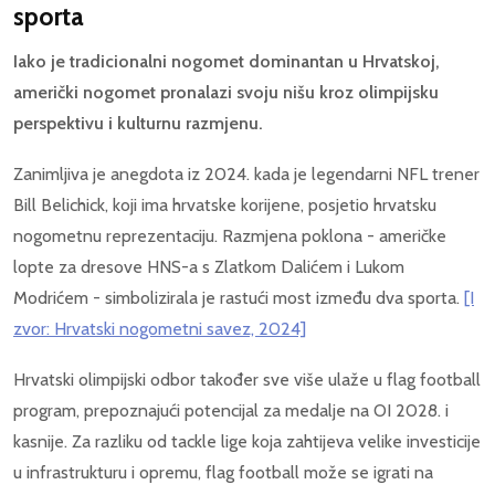
sporta
Iako je tradicionalni nogomet dominantan u Hrvatskoj,
američki nogomet pronalazi svoju nišu kroz olimpijsku
perspektivu i kulturnu razmjenu.
Zanimljiva je anegdota iz 2024. kada je legendarni NFL trener
Bill Belichick, koji ima hrvatske korijene, posjetio hrvatsku
nogometnu reprezentaciju. Razmjena poklona - američke
lopte za dresove HNS-a s Zlatkom Dalićem i Lukom
Modrićem - simbolizirala je rastući most između dva sporta.
[I
zvor: Hrvatski nogometni savez, 2024]
Hrvatski olimpijski odbor također sve više ulaže u flag football
program, prepoznajući potencijal za medalje na OI 2028. i
kasnije. Za razliku od tackle lige koja zahtijeva velike investicije
u infrastrukturu i opremu, flag football može se igrati na