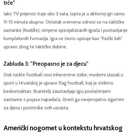
trče"
Iako TV prijenos traje oko 3 sata, lopta je u aktivnoj igri samo
11-15 minuta ukupno. Ostatak vremena odnosi se na taktičke
sastanke (huddle), izmjene specijaliziranih igrača i postavljanje
kompleksnih formacija. Igra se često opisuje kao "fizički šah"
upravo zbog te taktičke dubine.
Zabluda 3: "Preopasno je za djecu"
Dok tackle football nosi inherentne rizike, moderni ulazak u
sport u Hrvatskoj je upravo flag football, koji je striktno
beskontaktan. Branitelji zaustavljaju igru povlačenjem
zastavice s pojasa napadača, čineći ga nevjerojatno sigurnim
za djecu i početnike svih uzrasta.
Američki nogomet u kontekstu hrvatskog