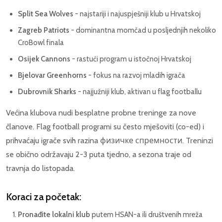
Split Sea Wolves
- najstariji i najuspješniji klub u Hrvatskoj
Zagreb Patriots
- dominantna momčad u posljednjih nekoliko
CroBowl finala
Osijek Cannons
- rastući program u istočnoj Hrvatskoj
Bjelovar Greenhorns
- fokus na razvoj mladih igrača
Dubrovnik Sharks
- najjužniji klub, aktivan u flag footballu
Većina klubova nudi besplatne probne treninge za nove
članove. Flag football programi su često mješoviti (co-ed) i
prihvaćaju igrače svih razina физичке спремности. Treninzi
se obično održavaju 2-3 puta tjedno, a sezona traje od
travnja do listopada.
Koraci za početak:
Pronađite lokalni klub
putem HSAN-a ili društvenih mreža