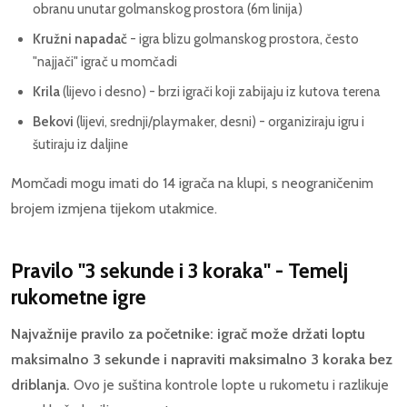
obranu unutar golmanskog prostora (6m linija)
Kružni napadač
- igra blizu golmanskog prostora, često
"najjači" igrač u momčadi
Krila
(lijevo i desno) - brzi igrači koji zabijaju iz kutova terena
Bekovi
(lijevi, srednji/playmaker, desni) - organiziraju igru i
šutiraju iz daljine
Momčadi mogu imati do 14 igrača na klupi, s neograničenim
brojem izmjena tijekom utakmice.
Pravilo "3 sekunde i 3 koraka" - Temelj
rukometne igre
Najvažnije pravilo za početnike: igrač može držati loptu
maksimalno 3 sekunde i napraviti maksimalno 3 koraka bez
driblanja.
Ovo je suština kontrole lopte u rukometu i razlikuje