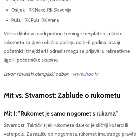
Osijek
- RK Nexe, RK Slavonija
Pula
- RK Pula, RK Arena
Većina klubova nudi probne treninge besplatno, a škole
rukometa za djecu obično počinju od 5-6 godina. Stariji
početnici (tinejdžeri i odrasli) mogu se prijaviti u rekreativne
lige ili početničke skupine.
Izvor: Hrvatski olimpijski odbor -
www.hoo.hr
Mit vs. Stvarnost: Zablude o rukometu
Mit 1: "Rukomet je samo nogomet s rukama"
Stvarnost:
Taktički tijek rukometa daleko je sličniji košarci ili
vaterpolu. Za razliku od nogometa, rukomet ima strogo pravilo