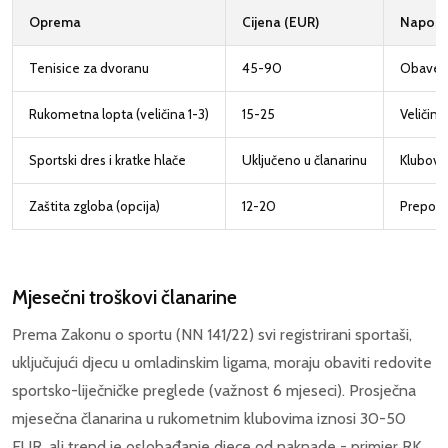
Oprema
Cijena (EUR)
Napom
Tenisice za dvoranu
45-90
Obavezn
Rukometna lopta (veličina 1-3)
15-25
Veličina
Sportski dres i kratke hlače
Uključeno u članarinu
Klubovi
Zaštita zgloba (opcija)
12-20
Preporuč
Mjesečni troškovi članarine
Prema Zakonu o sportu (NN 141/22) svi registrirani sportaši,
uključujući djecu u omladinskim ligama, moraju obaviti redovite
sportsko-liječničke preglede (važnost 6 mjeseci). Prosječna
mjesečna članarina u rukometnim klubovima iznosi 30-50
EUR, ali trend je oslobađanje djece od naknade - primjer RK