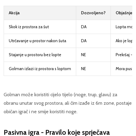
Akcija
Dozvoljeno?
Objašnjen
Skok iz prostora za šut
DA
Lopta mora 
Utrčavanje u prostor nakon šuta
DA
Ako je lopt
Stajanje u prostoru bez lopte
NE
Prekršaj - 
Golman izlazi iz prostora s loptom
NE
Mora pustiti
Golman može koristiti cijelo tijelo (noge, trup, glavu) za
obranu unutar svog prostora, ali čim izađe iz 6m zone, postaje
običan igrač i ne smije koristiti noge.
Pasivna igra - Pravilo koje sprječava