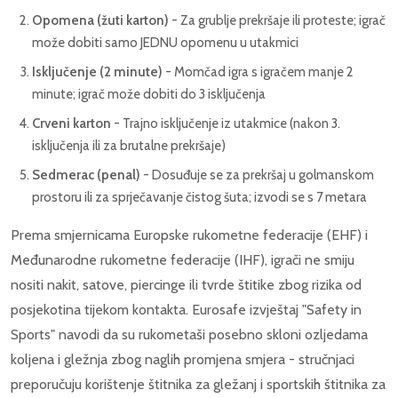
Opomena (žuti karton)
- Za grublje prekršaje ili proteste; igrač
može dobiti samo JEDNU opomenu u utakmici
Isključenje (2 minute)
- Momčad igra s igračem manje 2
minute; igrač može dobiti do 3 isključenja
Crveni karton
- Trajno isključenje iz utakmice (nakon 3.
isključenja ili za brutalne prekršaje)
Sedmerac (penal)
- Dosuđuje se za prekršaj u golmanskom
prostoru ili za sprječavanje čistog šuta; izvodi se s 7 metara
Prema smjernicama Europske rukometne federacije (EHF) i
Međunarodne rukometne federacije (IHF), igrači ne smiju
nositi nakit, satove, piercinge ili tvrde štitike zbog rizika od
posjekotina tijekom kontakta. Eurosafe izvještaj "Safety in
Sports" navodi da su rukometaši posebno skloni ozljedama
koljena i gležnja zbog naglih promjena smjera - stručnjaci
preporučuju korištenje štitnika za gležanj i sportskih štitnika za