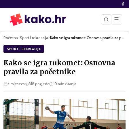
☰
Početna
Sport i rekreacija
Kako se igra rukomet: Osnovna pravila za početnike
›
›
SPORT I REKREACIJA
Kako se igra rukomet: Osnovna
pravila za početnike
4 mjeseca
318
pogleda
10
min čitanja