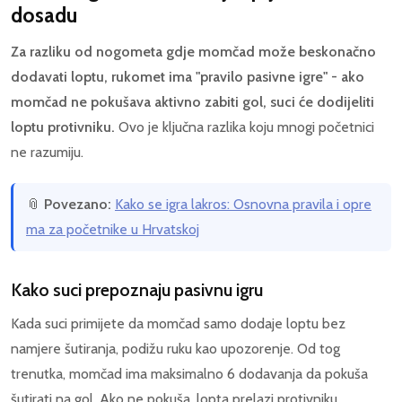
dosadu
Za razliku od nogometa gdje momčad može beskonačno
dodavati loptu, rukomet ima "pravilo pasivne igre" - ako
momčad ne pokušava aktivno zabiti gol, suci će dodijeliti
loptu protivniku.
Ovo je ključna razlika koju mnogi početnici
ne razumiju.
📎
Povezano:
Kako se igra lakros: Osnovna pravila i opre
ma za početnike u Hrvatskoj
Kako suci prepoznaju pasivnu igru
Kada suci primijete da momčad samo dodaje loptu bez
namjere šutiranja, podižu ruku kao upozorenje. Od tog
trenutka, momčad ima maksimalno 6 dodavanja da pokuša
šutirati na gol. Ako ne pokuša, lopta prelazi protivniku.