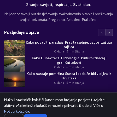
Znanje, savjeti, inspiracija. Svaki dan.
Najjednostavniji put do rješavanja svakodnevnih pitanja i proširivanja
tvojih horizonata. Pregledno. Aktualno. Praktično.
‹
›
Posljednje objave
Kako posaditi paradajz: Pravila sadnje, uzgoj i zaštita
rajčica
0 dana
· 5 min čitanja
Kako Dunav teče: Hidrologija, kulturni značaj i
granični tokovi
0 dana
· 6 min čitanja
Kako nastaje pomrčina Sunca i kada će biti vidljiva iz
Hrvatske
0 dana
· 6 min čitanja
Suradnja s nama
Nužni i statistički kolačići (anonimno brojanje posjeta) uvijek su
aktivni. Marketinške kolačiće možete prihvatiti ili odbiti. Više u
Alati i kalkulatori
Oglašavanje
Politika kolačića
Pravila privatnosti
Politici kolačića
.