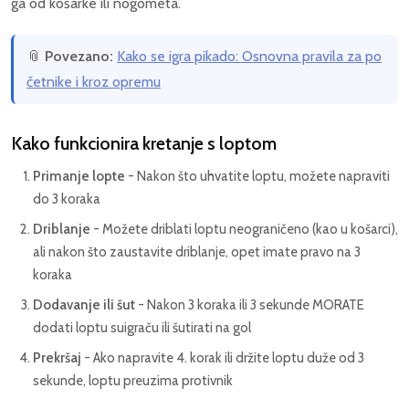
ga od košarke ili nogometa.
📎
Povezano:
Kako se igra pikado: Osnovna pravila za po
četnike i kroz opremu
Kako funkcionira kretanje s loptom
Primanje lopte
- Nakon što uhvatite loptu, možete napraviti
do 3 koraka
Driblanje
- Možete driblati loptu neograničeno (kao u košarci),
ali nakon što zaustavite driblanje, opet imate pravo na 3
koraka
Dodavanje ili šut
- Nakon 3 koraka ili 3 sekunde MORATE
dodati loptu suigraču ili šutirati na gol
Prekršaj
- Ako napravite 4. korak ili držite loptu duže od 3
sekunde, loptu preuzima protivnik