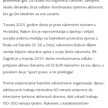
protivnički gol.
Za razliku od nogometa, rukomet zahtijeva
visoku dinamiku, brze odluke i kontinuiranu tjelesnu aktivnost,
što ga čini idealnim za sve uzraste.
Travanj 2025. godine donio je pravi rukometni tsunami u
Hrvatskoj. Nakon što je reprezentacija u siječnju i veljači
osvojila srebrnu medalju na Svjetskom prvenstvu (poraz u
finalu od Danske 32-26 u Oslu), rukometni klubovi diljem
zemlje bilježe rekordne upise u svoje škole rukometa. RK
Zagreb je u travnju 2025. donio revolucionarnu odluku -
potpuno ukinuo članarinu od 33 EUR mjesečno za svu djecu, s
porukom da je "sport pravo, a ne privilegija".
Prema smjernicama Svjetske zdravstvene organizacije, djeca i
adolescenti trebaju minimalno 60 minuta umjerene do
intenzivne tjelesne aktivnosti dnevno, dok odrasli trebaju
150-300 minuta tjedno. Rukomet, s karakterističnim