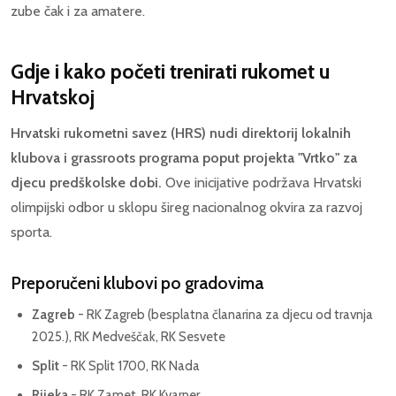
zube čak i za amatere.
Gdje i kako početi trenirati rukomet u
Hrvatskoj
Hrvatski rukometni savez (HRS) nudi direktorij lokalnih
klubova i grassroots programa poput projekta "Vrtko" za
djecu predškolske dobi.
Ove inicijative podržava Hrvatski
olimpijski odbor u sklopu šireg nacionalnog okvira za razvoj
sporta.
Preporučeni klubovi po gradovima
Zagreb
- RK Zagreb (besplatna članarina za djecu od travnja
2025.), RK Medveščak, RK Sesvete
Split
- RK Split 1700, RK Nada
Rijeka
- RK Zamet, RK Kvarner