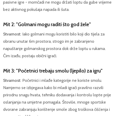
pasivne igre - momčadi ne mogu držati loptu da gube vrijeme
bez aktivnog pokušaja napada ili šuta.
Mit 2: "Golmani mogu raditi što god žele"
Stvarnost:
Iako golmani mogu koristiti bilo koji dio tijela za
obranu unutar 6m prostora, strogo im je zabranjeno
napuštanje golmanskog prostora dok drže loptu u rukama.
Čim izađu, postaju obični igrači.
Mit 3: "Početnici trebaju smolu (ljepilo) za igru"
Stvarnost:
Početnici i mlađe kategorije ne koriste smolu.
Namjerno se izbjegava kako bi mladi igrači pravilno razvili
prirodnu snagu hvata, tehniku dodavanja i kontrolu lopte prije
oslanjanja na umjetne pomagala. Štoviše, mnoge sportske
dvorane zabranjuju korištenje smole zbog troškova čišćenja i