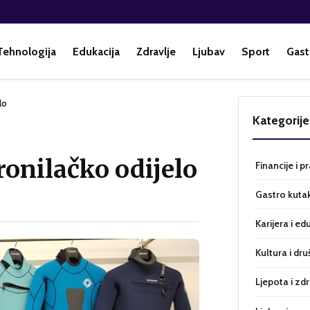
Tehnologija
Edukacija
Zdravlje
Ljubav
Sport
Gast
lo
Kategorije
ronilačko odijelo
Financije i p
Gastro kuta
Karijera i ed
Kultura i dru
Ljepota i zdr