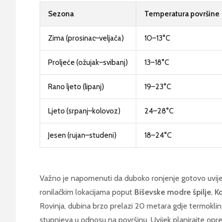
Sezona
Temperatura površine
Zima (prosinac–veljača)
10–13°C
Proljeće (ožujak–svibanj)
13–18°C
Rano ljeto (lipanj)
19–23°C
Ljeto (srpanj–kolovoz)
24–28°C
Jesen (rujan–studeni)
18–24°C
Važno je napomenuti da duboko ronjenje gotovo uvije
ronilačkim lokacijama poput
Biševske modre špilje
,
K
Rovinja, dubina brzo prelazi 20 metara gdje termokli
stupnjeva u odnosu na površinu. Uvijek planirajte opr