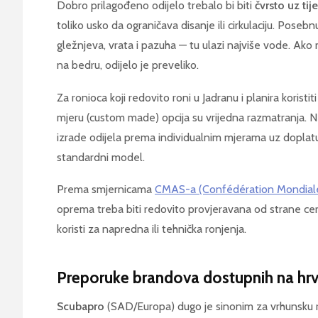
Dobro prilagođeno odijelo trebalo bi biti
čvrsto uz tij
toliko usko da ograničava disanje ili cirkulaciju. Pose
gležnjeva, vrata i pazuha — tu ulazi najviše vode. Ako 
na bedru, odijelo je preveliko.
Za ronioca koji redovito roni u Jadranu i planira korist
mjeru (custom made) opcija su vrijedna razmatranja. Ne
izrade odijela prema individualnim mjerama uz dopla
standardni model.
Prema smjernicama
CMAS-a (Confédération Mondiale
oprema treba biti redovito provjeravana od strane cer
koristi za napredna ili tehnička ronjenja.
Preporuke brandova dostupnih na hrv
Scubapro
(SAD/Europa) dugo je sinonim za vrhunsku ro