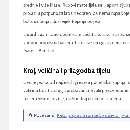
srednje i više klase. Rubovi materijala se lijepom sljub
prolazi u potpunosti kroz neopren, pa nema rupa koje
bolja izolacija i duži vijek trajanja odijela.
Liquid seam tape
dodatna je zaštita koja se nanosi iz
vodonepropusnu barijeru. Pronalazimo ga u premium
Mares i Beuchat.
Kroj, veličina i prilagodba tijelu
Ovo je jedna od najčešćih grešaka početnika: kupnja ro
veličina bez fizičkog isprobavanja. Svaki proizvođač ima n
omjeru visine, težine, dužine trupa i širine ramena.
📎
Povezano:
Kako popraviti ronilačko odijelo | Ro