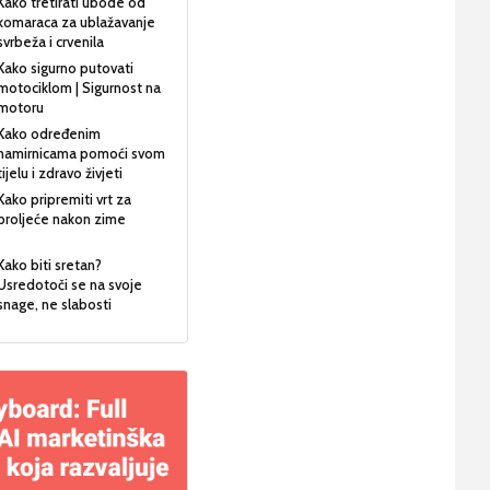
Kako tretirati ubode od
komaraca za ublažavanje
svrbeža i crvenila
Kako sigurno putovati
motociklom | Sigurnost na
motoru
Kako određenim
namirnicama pomoći svom
tijelu i zdravo živjeti
Kako pripremiti vrt za
proljeće nakon zime
Kako biti sretan?
Usredotoči se na svoje
snage, ne slabosti