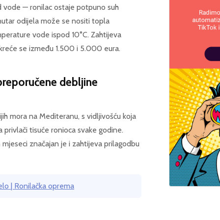
od vode — ronilac ostaje potpuno suh
utar odijela može se nositi topla
perature vode ispod 10°C. Zahtijeva
a kreće se između 1.500 i 5.000 eura.
reporučene debljine
jih mora na Mediteranu, s vidljivošću koja
 privlači tisuće ronioca svake godine.
mjeseci značajan je i zahtijeva prilagodbu
elo | Ronilačka oprema