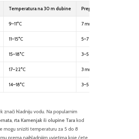
Temperatura na 30 m dubine
Preporučena debljina neo
9–11°C
7 mm
11–15°C
5–7 mm
15–18°C
3–5 mm
17–22°C
3 mm
14–18°C
3–5 mm
k znači hladniju vodu. Na popularnim
ornata
,
rta Kamenjak
ili
olupine Tara
kod
ne mogu sniziti temperaturu za 5 do 8
emu prema najhladnijim uvjetima koje ćete