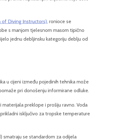
 of Diving Instructors)
, ronioce se
sobe s manjom tjelesnom masom tipično
dijelo jednu debljinsku kategoriju deblju od
lika u cijeni između pojedinih tehnika može
ka pomaže pri donošenju informirane odluke.
vi materijala preklope i prošiju ravno. Voda
i prikladni isključivo za tropske temperature
) smatraju se standardom za odijela