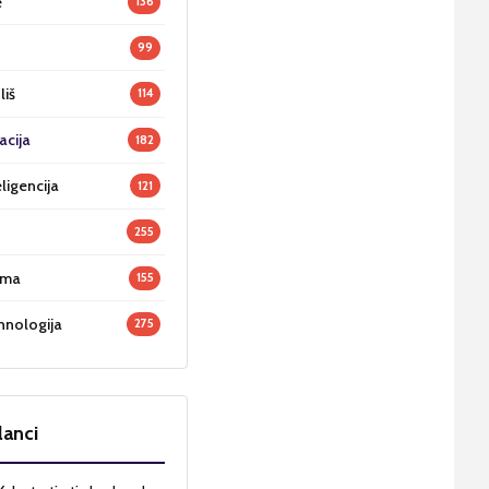
e
136
99
liš
114
acija
182
ligencija
121
255
oma
155
hnologija
275
lanci