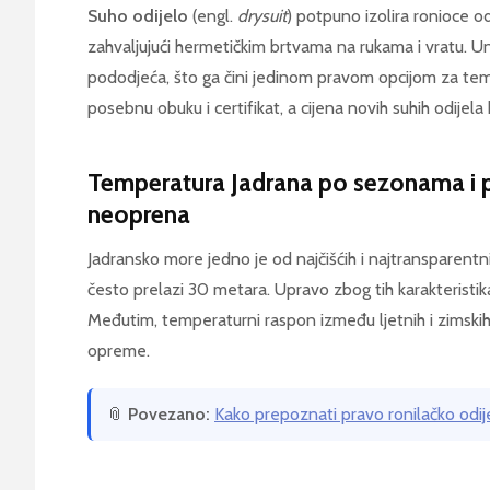
Suho odijelo
(engl.
drysuit
) potpuno izolira ronioce 
zahvaljujući hermetičkim brtvama na rukama i vratu. Un
pododjeća, što ga čini jedinom pravom opcijom za tem
posebnu obuku i certifikat, a cijena novih suhih odijel
Temperatura Jadrana po sezonama i p
neoprena
Jadransko more jedno je od najčišćih i najtransparentni
često prelazi 30 metara. Upravo zbog tih karakteristika
Međutim, temperaturni raspon između ljetnih i zimskih 
opreme.
📎
Povezano:
Kako prepoznati pravo ronilačko odij