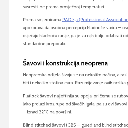
susresti, ne prema prosječnoj temperaturi.
Prema smjernicama
PADI-ja (Professional Association
upozorava da osobna percepcija hladnoće varira — o
osjećaju hladnoću ranije, pa je za njih bolje odabrati o
standardne preporuke.
Šavovi i konstrukcija neoprena
Neoprenska odijela šivaju se na nekoliko načina, a raz
biti i nekoliko stotina eura. Razumijevanje ovih razli
Flatlock šavovi
najjeftinija su opcija, pri čemu se rubo
lako prolazi kroz rupe od šivaćih igala, pa su ovi šavov
— iznad 22°C na površini.
Blind stitched šavovi
(GBS — glued and blind stitched