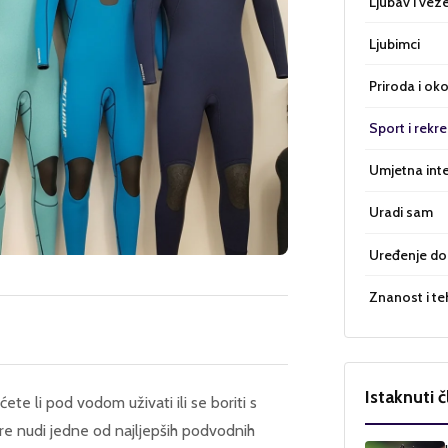
Ljubav i vez
Ljubimci
Priroda i oko
Sport i rekre
Umjetna inte
Uradi sam
Uređenje d
Znanost i te
Istaknuti č
ete li pod vodom uživati ili se boriti s
re nudi jedne od najljepših podvodnih