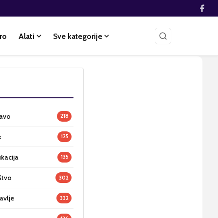
ro
Alati
Sve kategorije
ravo
218
k
125
ukacija
135
štvo
302
avlje
332