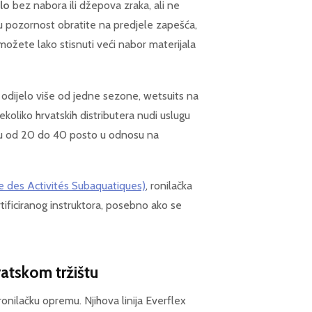
elo
bez nabora ili džepova zraka, ali ne
bnu pozornost obratite na predjele zapešća,
možete lako stisnuti veći nabor materijala
iti odijelo više od jedne sezone, wetsuits na
koliko hrvatskih distributera nudi uslugu
tu od 20 do 40 posto u odnosu na
 des Activités Subaquatiques)
, ronilačka
tificiranog instruktora, posebno ako se
atskom tržištu
nilačku opremu. Njihova linija Everflex