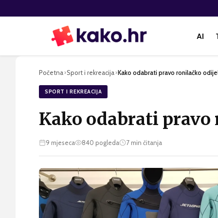
AI
Početna
Sport i rekreacija
Kako odabrati pravo ronilačko odije
›
›
SPORT I REKREACIJA
Kako odabrati pravo 
9 mjeseca
840
pogleda
7
min čitanja