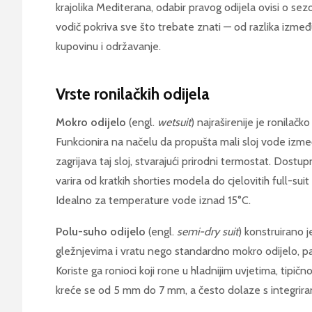
krajolika Mediterana, odabir pravog odijela ovisi o sezon
vodič pokriva sve što trebate znati — od razlika između
kupovinu i održavanje.
Vrste ronilačkih odijela
Mokro odijelo
(engl.
wetsuit
) najraširenije je ronilačk
Funkcionira na načelu da propušta mali sloj vode izme
zagrijava taj sloj, stvarajući prirodni termostat. Dost
varira od kratkih shorties modela do cjelovitih full-su
Idealno za temperature vode iznad 15°C.
Polu-suho odijelo
(engl.
semi-dry suit
) konstruirano j
gležnjevima i vratu nego standardno mokro odijelo, 
Koriste ga ronioci koji rone u hladnijim uvjetima, tipi
kreće se od 5 mm do 7 mm, a često dolaze s integrir