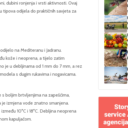
i, dubini ronjenja i vrsti aktivnosti. Ovaj
 tipova odijela do praktičnih savjeta za
o odijelo na Mediteranu i Jadranu.
đu kože i neoprena, a tijelo zatim
upno je u debljinama od 1 mm do 7 mm, a rez
it modela s dugim rukavima i nogavicama.
e s boljim brtvljenjima na zapešćima,
pa je izmjena vode znatno smanjena.
čno između 10°C i 18°C. Debljina neoprena
anom kapuljačom.