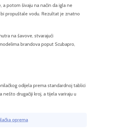
e, a potom šivaju na način da igla ne
 bi propuštale vodu. Rezultat je znatno
nutra na šavove, stvarajući
 modelima brandova poput Scubapro,
nilačkog odijela prema standardnoj tablici
ešto drugačiji kroj, a tijela variraju u
nilačka oprema