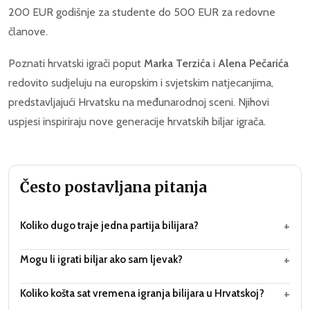
200 EUR godišnje za studente do 500 EUR za redovne
članove.
Poznati hrvatski igrači poput
Marka Terzića
i
Alena Pečarića
redovito sudjeluju na europskim i svjetskim natjecanjima,
predstavljajući Hrvatsku na međunarodnoj sceni. Njihovi
uspjesi inspiriraju nove generacije hrvatskih biljar igrača.
Često postavljana pitanja
+
Koliko dugo traje jedna partija bilijara?
+
Mogu li igrati biljar ako sam ljevak?
+
Koliko košta sat vremena igranja bilijara u Hrvatskoj?