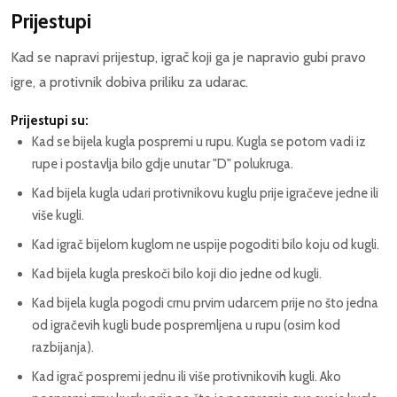
Prijestupi
Kad se napravi prijestup, igrač koji ga je napravio gubi pravo
igre, a protivnik dobiva priliku za udarac.
Prijestupi su:
Kad se bijela kugla pospremi u rupu. Kugla se potom vadi iz
rupe i postavlja bilo gdje unutar "D" polukruga.
Kad bijela kugla udari protivnikovu kuglu prije igračeve jedne ili
više kugli.
Kad igrač bijelom kuglom ne uspije pogoditi bilo koju od kugli.
Kad bijela kugla preskoči bilo koji dio jedne od kugli.
Kad bijela kugla pogodi crnu prvim udarcem prije no što jedna
od igračevih kugli bude pospremljena u rupu (osim kod
razbijanja).
Kad igrač pospremi jednu ili više protivnikovih kugli. Ako