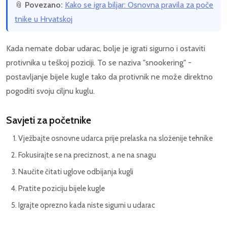
📎
Povezano:
Kako se igra biljar: Osnovna pravila za poče
tnike u Hrvatskoj
Kada nemate dobar udarac, bolje je igrati sigurno i ostaviti
protivnika u teškoj poziciji. To se naziva "snookering" -
postavljanje bijele kugle tako da protivnik ne može direktno
pogoditi svoju ciljnu kuglu.
Savjeti za početnike
Vježbajte osnovne udarca prije prelaska na složenije tehnike
Fokusirajte se na preciznost, a ne na snagu
Naučite čitati uglove odbijanja kugli
Pratite poziciju bijele kugle
Igrajte oprezno kada niste sigurni u udarac