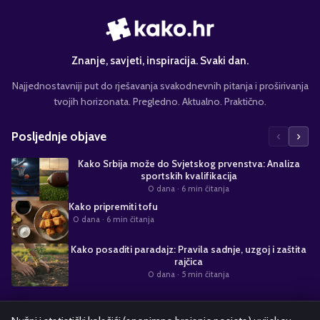
Znanje, savjeti, inspiracija. Svaki dan.
Najjednostavniji put do rješavanja svakodnevnih pitanja i proširivanja
tvojih horizonata. Pregledno. Aktualno. Praktično.
‹
›
Posljednje objave
Kako Srbija može do Svjetskog prvenstva: Analiza
sportskih kvalifikacija
0 dana
· 6 min čitanja
Kako pripremiti tofu
0 dana
· 6 min čitanja
Kako posaditi paradajz: Pravila sadnje, uzgoj i zaštita
rajčica
0 dana
· 5 min čitanja
Suradnja s nama