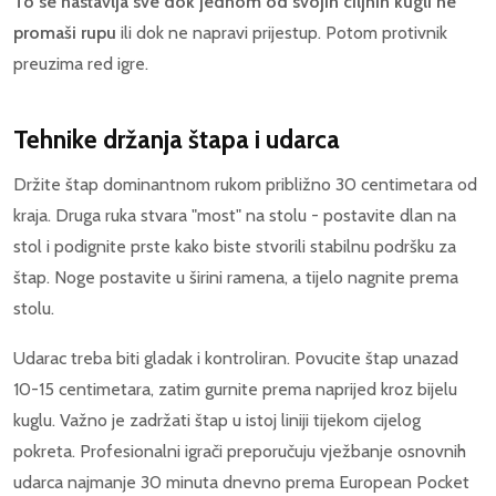
To se nastavlja sve dok jednom od svojih ciljnih kugli ne
promaši rupu
ili dok ne napravi prijestup. Potom protivnik
preuzima red igre.
Tehnike držanja štapa i udarca
Držite štap dominantnom rukom približno 30 centimetara od
kraja. Druga ruka stvara "most" na stolu - postavite dlan na
stol i podignite prste kako biste stvorili stabilnu podršku za
štap. Noge postavite u širini ramena, a tijelo nagnite prema
stolu.
Udarac treba biti gladak i kontroliran. Povucite štap unazad
10-15 centimetara, zatim gurnite prema naprijed kroz bijelu
kuglu. Važno je zadržati štap u istoj liniji tijekom cijelog
pokreta. Profesionalni igrači preporučuju vježbanje osnovnih
udarca najmanje 30 minuta dnevno prema European Pocket