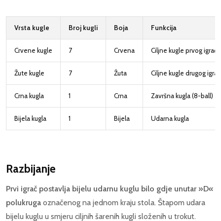
Vrsta kugle
Broj kugli
Boja
Funkcija
Crvene kugle
7
Crvena
Ciljne kugle prvog igrača
Žute kugle
7
Žuta
Ciljne kugle drugog igra
Crna kugla
1
Crna
Završna kugla (8-ball)
Bijela kugla
1
Bijela
Udarna kugla
Razbijanje
Prvi igrač postavlja bijelu udarnu kuglu bilo gdje unutar »D«
polukruga
označenog na jednom kraju stola. Štapom udara
bijelu kuglu u smjeru ciljnih šarenih kugli složenih u trokut.