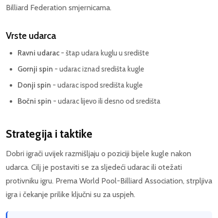
Billiard Federation smjernicama.
Vrste udarca
Ravni udarac
- štap udara kuglu u središte
Gornji spin
- udarac iznad središta kugle
Donji spin
- udarac ispod središta kugle
Bočni spin
- udarac lijevo ili desno od središta
Strategija i taktike
Dobri igrači uvijek razmišljaju o poziciji bijele kugle nakon
udarca. Cilj je postaviti se za sljedeći udarac ili otežati
protivniku igru. Prema World Pool-Billiard Association, strpljiva
igra i čekanje prilike ključni su za uspjeh.