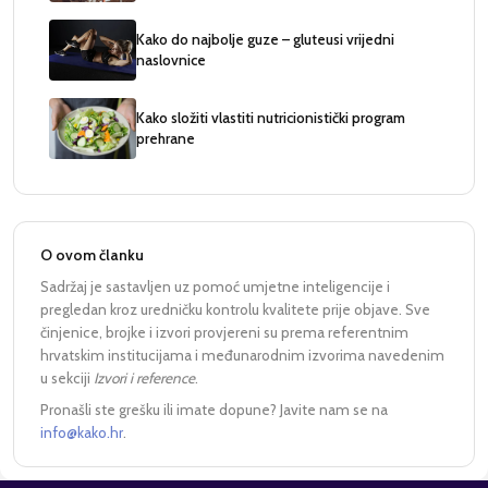
Kako do najbolje guze – gluteusi vrijedni
naslovnice
Kako složiti vlastiti nutricionistički program
prehrane
O ovom članku
Sadržaj je sastavljen uz pomoć umjetne inteligencije i
pregledan kroz uredničku kontrolu kvalitete prije objave. Sve
činjenice, brojke i izvori provjereni su prema referentnim
hrvatskim institucijama i međunarodnim izvorima navedenim
u sekciji
Izvori i reference
.
Pronašli ste grešku ili imate dopune? Javite nam se na
info@kako.hr
.