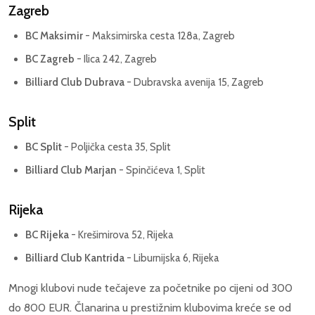
Zagreb
BC Maksimir
- Maksimirska cesta 128a, Zagreb
BC Zagreb
- Ilica 242, Zagreb
Billiard Club Dubrava
- Dubravska avenija 15, Zagreb
Split
BC Split
- Poljička cesta 35, Split
Billiard Club Marjan
- Spinčićeva 1, Split
Rijeka
BC Rijeka
- Krešimirova 52, Rijeka
Billiard Club Kantrida
- Liburnijska 6, Rijeka
Mnogi klubovi nude tečajeve za početnike po cijeni od 300
do 800 EUR. Članarina u prestižnim klubovima kreće se od