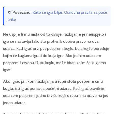
📎
Povezano:
Kako se igra biljar: Osnovna pravila za poče
tnike
Ne uspije li mu ništa od to dvoje, razbijanje je neuspjelo
i
igra se nastavlja tako što protivnik dobiva pravo na dva
udarca. Kad igrač prvi put pospremi kuglu, boja kugle određuje
kojim će kuglama igrati do kraja igre. Ako jednim udarcem
pospremi i crvenu i žutu kuglu, može birati kojim će kuglama
igrati.
Ako igrač prilikom razbijanja u rupu stola pospremi crnu
kuglu,
isti igrač ponavlja početni udarac. Kad igrač pravilnim
udarcem pospremi jednu ili više kugli u rupu, ima pravo na još
jedan udarac.