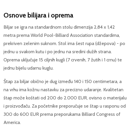
Osnove bilijara i oprema
Biljar se igra na standardnom stolu dimenzija 2,84 x 1,42
metra prema World Pool-Billiard Association standardima,
prekriven zelenim suknom. Stol ima šest rupa (džepova) - po
jednu u svakom kutu i po jednu na sredini dužih strana.
Oprema uključuje 15 ciljnih kugli (7 crvenih, 7 žutih i 1 crnu) te
jednu bijelu udarnu kuglu.
Štap za biljar obično je dug između 140 i 150 centimetara, a
na vrhu ima kožnu nastavku za precizno udaranje. Kvalitetan
štap može koštati od 200 do 2.000 EUR, ovisno o materijalu
i proizvođaču. Za početnike preporučuje se štap u rasponu od
300 do 600 EUR prema preporukama Billiard Congress of
America.