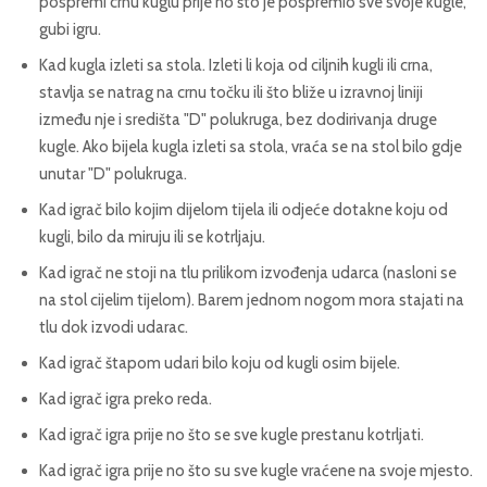
pospremi crnu kuglu prije no što je pospremio sve svoje kugle,
gubi igru.
Kad kugla izleti sa stola. Izleti li koja od ciljnih kugli ili crna,
stavlja se natrag na crnu točku ili što bliže u izravnoj liniji
između nje i središta "D" polukruga, bez dodirivanja druge
kugle. Ako bijela kugla izleti sa stola, vraća se na stol bilo gdje
unutar "D" polukruga.
Kad igrač bilo kojim dijelom tijela ili odjeće dotakne koju od
kugli, bilo da miruju ili se kotrljaju.
Kad igrač ne stoji na tlu prilikom izvođenja udarca (nasloni se
na stol cijelim tijelom). Barem jednom nogom mora stajati na
tlu dok izvodi udarac.
Kad igrač štapom udari bilo koju od kugli osim bijele.
Kad igrač igra preko reda.
Kad igrač igra prije no što se sve kugle prestanu kotrljati.
Kad igrač igra prije no što su sve kugle vraćene na svoje mjesto.