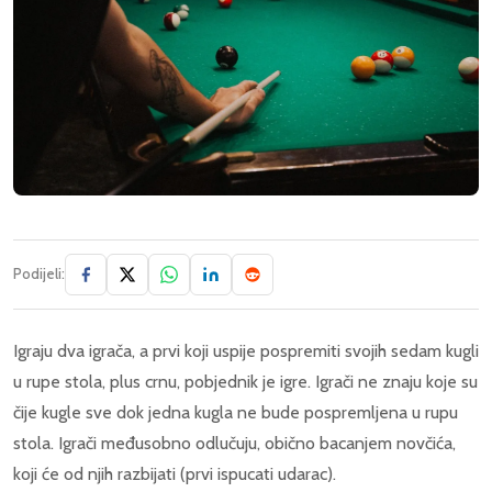
Podijeli:
Igraju dva igrača, a prvi koji uspije pospremiti svojih sedam kugli
u rupe stola, plus crnu, pobjednik je igre. Igrači ne znaju koje su
čije kugle sve dok jedna kugla ne bude pospremljena u rupu
stola. Igrači međusobno odlučuju, obično bacanjem novčića,
koji će od njih razbijati (prvi ispucati udarac).