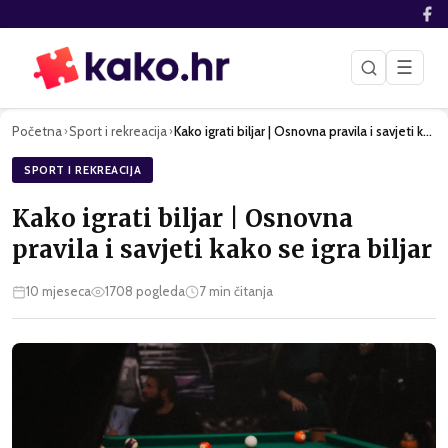
☰
Početna
Sport i rekreacija
Kako igrati biljar | Osnovna pravila i savjeti kako se igra …
›
›
SPORT I REKREACIJA
Kako igrati biljar | Osnovna
pravila i savjeti kako se igra biljar
10 mjeseca
1708
pogleda
7
min čitanja